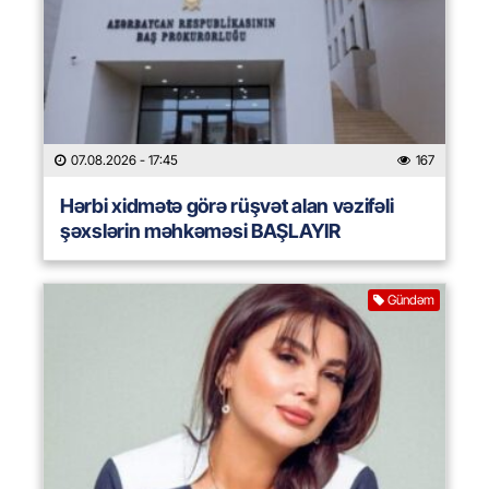
07.08.2026
- 17:45
167
Hərbi xidmətə görə rüşvət alan vəzifəli
şəxslərin məhkəməsi BAŞLAYIR
Gündəm