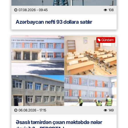
07.08.2026
- 09:45
108
Azərbaycan nefti 93 dollara satılır
Gündəm
06.08.2026
- 17:15
149
Əsaslı təmirdən çıxan məktəbdə nələr