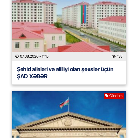
07.08.2026
- 11:15
138
Şəhid ailələri və əlilliyi olan şəxslər üçün
ŞAD XƏBƏR
Gündəm