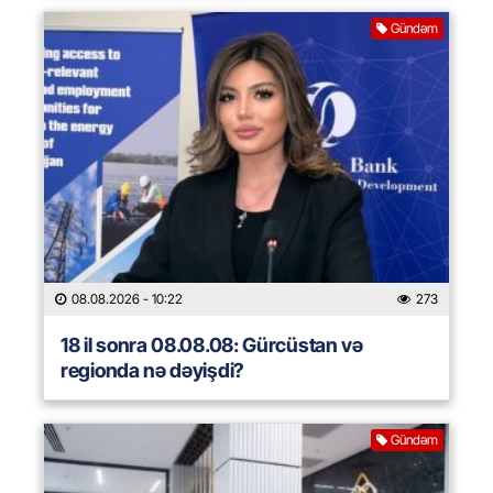
Gündəm
08.08.2026
- 10:22
273
18 il sonra 08.08.08: Gürcüstan və
regionda nə dəyişdi?
Gündəm