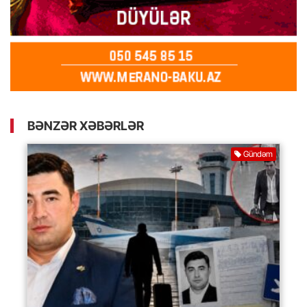
BƏNZƏR XƏBƏRLƏR
Gündəm