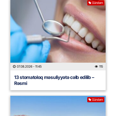
Gündəm
07.08.2026
- 11:45
115
13 stomatoloq məsuliyyətə cəlb edilib –
Rəsmi
Gündəm