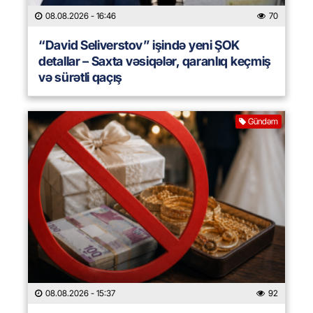
08.08.2026
- 16:46
70
“David Seliverstov” işində yeni ŞOK
detallar – Saxta vəsiqələr, qaranlıq keçmiş
və sürətli qaçış
Gündəm
08.08.2026
- 15:37
92