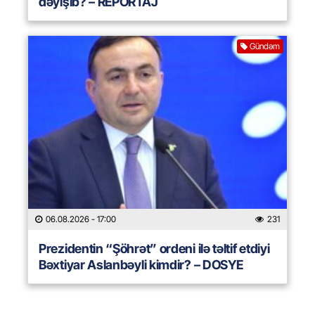
dəyişib? – REPORTAJ
Gündəm
06.08.2026
- 17:00
231
Prezidentin “Şöhrət” ordeni ilə təltif etdiyi
Bəxtiyar Aslanbəyli kimdir? – DOSYE