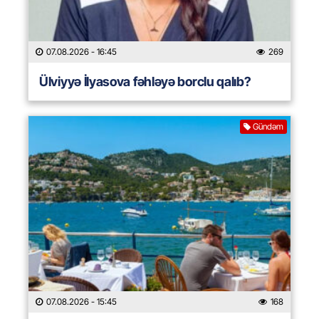
07.08.2026
- 16:45
269
Ülviyyə İlyasova fəhləyə borclu qalıb?
Gündəm
07.08.2026
- 15:45
168