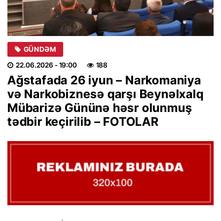
GÜNDƏM
22.06.2026
- 19:00
188
Ağstafada 26 iyun – Narkomaniya
və Narkobiznesə qarşı Beynəlxalq
Mübarizə Gününə həsr olunmuş
tədbir keçirilib – FOTOLAR