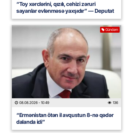
“Toy xərclərini, qızılı, cehizi zəruri
sayanlar evlənməsə yaxşıdır” — Deputat
Gündəm
08.08.2026
- 10:49
136
“Ermənistan ötən il avqustun 8-nə qədər
dalanda idi”