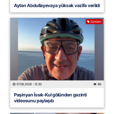
Aytən Abdullayevaya yüksək vəzifə verildi
Gündəm
07.08.2026
- 12:30
86
Paşinyan İssık-Kul gölündən gəzinti
videosunu paylaşıb