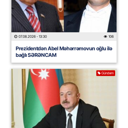
07.08.2026
- 13:30
106
Prezidentdən Abel Məhərrəmovun oğlu ilə
bağlı SƏRƏNCAM
Gündəm