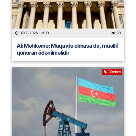
07.08.2026
- 11:00
90
Ali Məhkəmə: Müqavilə olmasa da, müəllif
qonorarı ödənilməlidir
Gündəm