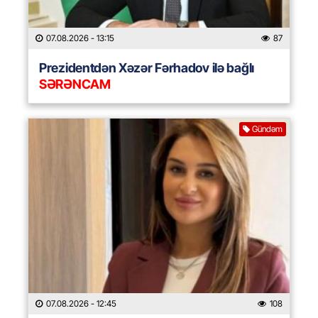
07.08.2026
- 13:15
87
Prezidentdən Xəzər Fərhadov ilə bağlı
SƏRƏNCAM
Gündəm
07.08.2026
- 12:45
108