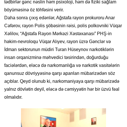
tədbirlər gənc nəslin həm psixoloji, həm də fiziki sağlam
böyüməsinə öz töhfəsini verir.
Daha sonra çıxış edənlər, Ağstafa rayon prokuroru Anar
Cəfərov, rayon Polis şöbəsinin rəisi, polis polkovniki Vüqar
Xəlilov, “Ağstafa Rayon Mərkəzi Xəstəxanası” PHŞ-in
həkim-nevroloqu Vüqar Alıyev, rayon üzrə Gənclər və
İdman sektorunun müdiri Turan Hüseynov narkotiklərin
insan orqanizminə məhvedici təsirindən, doğurduğu
faciələrdən, eləcə də narkomanlığa və narkotik vasitələrin
qanunsuz dövriyyəsinə qarşı aparılan mübarizədən söz
açıblar. Qeyd olunub ki, narkomaniyaya qarşı mübarizədə
yalnız dövlətin deyil, eləcə də cəmiyyətin hər bir üzvü fəal
olmalıdır.