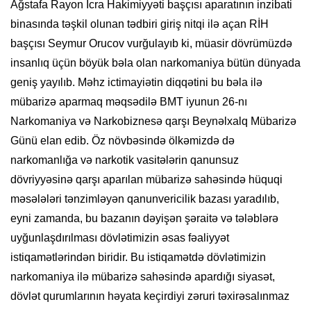
Ağstafa Rayon İcra Hakimiyyəti başçısı aparatının inzibati
binasında təşkil olunan tədbiri giriş nitqi ilə açan RİH
başçısı Seymur Orucov vurğulayıb ki, müasir dövrümüzdə
insanlıq üçün böyük bəla olan narkomaniya bütün dünyada
geniş yayılıb. Məhz ictimayiətin diqqətini bu bəla ilə
mübarizə aparmaq məqsədilə BMT iyunun 26-nı
Narkomaniya və Narkobiznesə qarşı Beynəlxalq Mübarizə
Günü elan edib. Öz növbəsində ölkəmizdə də
narkomanlığa və narkotik vasitələrin qanunsuz
dövriyyəsinə qarşı aparılan mübarizə sahəsində hüquqi
məsələləri tənzimləyən qanunvericilik bazası yaradılıb,
eyni zamanda, bu bazanın dəyişən şəraitə və tələblərə
uyğunlaşdırılması dövlətimizin əsas fəaliyyət
istiqamətlərindən biridir. Bu istiqamətdə dövlətimizin
narkomaniya ilə mübarizə sahəsində apardığı siyasət,
dövlət qurumlarının həyata keçirdiyi zəruri təxirəsalınmaz