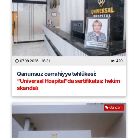
07.08.2026
- 18:31
420
Qanunsuz cərrahiyyə təhlükəsi:
“Universal Hospital”da sertifikatsız həkim
skandalı
Gündəm