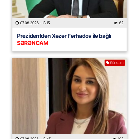
07.08.2026
- 13:15
82
Prezidentdən Xəzər Fərhadov ilə bağlı
SƏRƏNCAM
Gündəm
07.08.2026
- 12:45
103