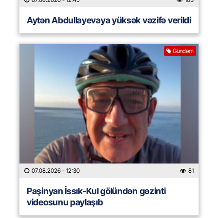
Aytən Abdullayevaya yüksək vəzifə verildi
Gündəm
07.08.2026
- 12:30
81
Paşinyan İssık-Kul gölündən gəzinti
videosunu paylaşıb