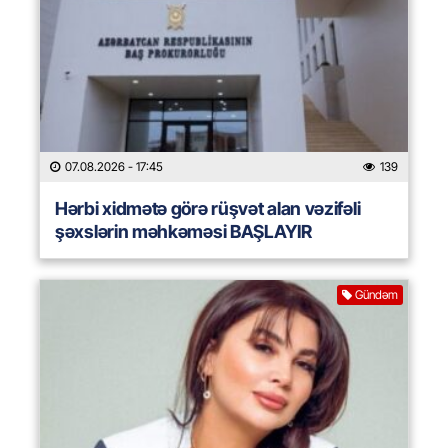
07.08.2026
- 17:45
139
Hərbi xidmətə görə rüşvət alan vəzifəli
şəxslərin məhkəməsi BAŞLAYIR
Gündəm