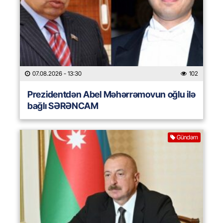
07.08.2026
- 13:30
102
Prezidentdən Abel Məhərrəmovun oğlu ilə
bağlı SƏRƏNCAM
Gündəm