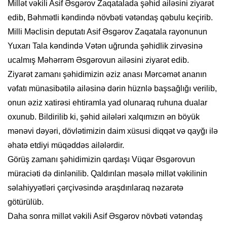
Millət vəkili Asif Əsgərov Zaqatalada şəhid ailəsini ziyarət
edib, Bəhmətli kəndində növbəti vətəndaş qəbulu keçirib.
Milli Məclisin deputatı Asif Əsgərov Zaqatala rayonunun
Yuxarı Tala kəndində Vətən uğrunda şəhidlik zirvəsinə
ucalmış Məhərrəm Əsgərovun ailəsini ziyarət edib.
Ziyarət zamanı şəhidimizin əziz anası Mərcəmət ananın
vəfatı münasibətilə ailəsinə dərin hüznlə başsağlığı verilib,
onun əziz xatirəsi ehtiramla yad olunaraq ruhuna dualar
oxunub. Bildirilib ki, şəhid ailələri xalqımızın ən böyük
mənəvi dəyəri, dövlətimizin daim xüsusi diqqət və qayğı ilə
əhatə etdiyi müqəddəs ailələrdir.
Görüş zamanı şəhidimizin qardaşı Vüqar Əsgərovun
müraciəti də dinlənilib. Qaldırılan məsələ millət vəkilinin
səlahiyyətləri çərçivəsində araşdırılaraq nəzarətə
götürülüb.
Daha sonra millət vəkili Asif Əsgərov növbəti vətəndaş