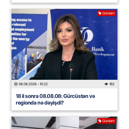
Gündəm
08.08.2026
- 10:22
162
18 il sonra 08.08.08: Gürcüstan və
regionda nə dəyişdi?
Gündəm