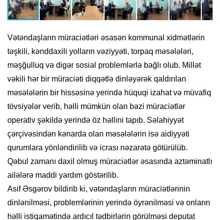
Vətəndaşların müraciətləri əsasən kommunal xidmətlərin
təşkili, kənddaxili yolların vəziyyəti, torpaq məsələləri,
məşğulluq və digər sosial problemlərlə bağlı olub. Millət
vəkili hər bir müraciəti diqqətlə dinləyərək qaldırılan
məsələlərin bir hissəsinə yerində hüquqi izahat və müvafiq
tövsiyələr verib, həlli mümkün olan bəzi müraciətlər
operativ şəkildə yerində öz həllini tapıb. Səlahiyyət
çərçivəsindən kənarda olan məsələlərin isə aidiyyəti
qurumlara yönləndirilib və icrası nəzarətə götürülüb.
Qəbul zamanı daxil olmuş müraciətlər əsasında aztəminatlı
ailələrə maddi yardım göstərilib.
Asif Əsgərov bildirib ki, vətəndaşların müraciətlərinin
dinlənilməsi, problemlərinin yerində öyrənilməsi və onların
həlli istiqamətində ardıcıl tədbirlərin görülməsi deputat