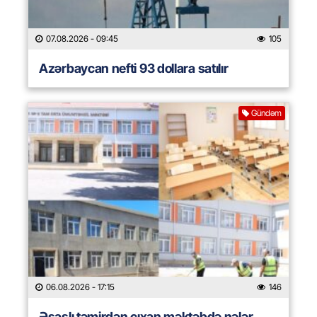
07.08.2026
- 09:45
105
Azərbaycan nefti 93 dollara satılır
Gündəm
06.08.2026
- 17:15
146
Əsaslı təmirdən çıxan məktəbdə nələr