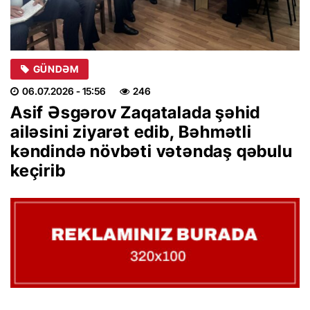
GÜNDƏM
06.07.2026
- 15:56
246
Asif Əsgərov Zaqatalada şəhid
ailəsini ziyarət edib, Bəhmətli
kəndində növbəti vətəndaş qəbulu
keçirib