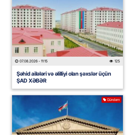
07.08.2026
- 11:15
125
Şəhid ailələri və əlilliyi olan şəxslər üçün
ŞAD XƏBƏR
Gündəm