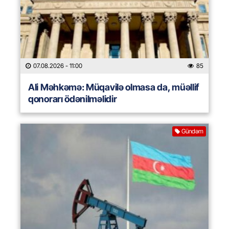
07.08.2026
- 11:00
85
Ali Məhkəmə: Müqavilə olmasa da, müəllif
qonorarı ödənilməlidir
Gündəm