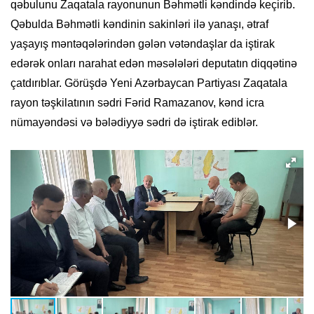
qəbulunu Zaqatala rayonunun Bəhmətli kəndində keçirib.
Qəbulda Bəhmətli kəndinin sakinləri ilə yanaşı, ətraf
yaşayış məntəqələrindən gələn vətəndaşlar da iştirak
edərək onları narahat edən məsələləri deputatın diqqətinə
çatdırıblar. Görüşdə Yeni Azərbaycan Partiyası Zaqatala
rayon təşkilatının sədri Fərid Ramazanov, kənd icra
nümayəndəsi və bələdiyyə sədri də iştirak ediblər.