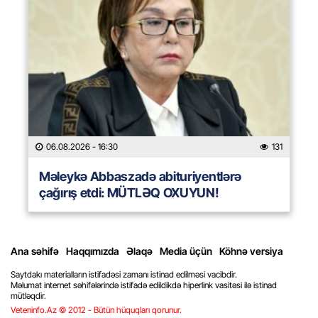
06.08.2026
- 16:30
131
Məleykə Abbaszadə abituriyentlərə
çağırış etdi: MÜTLƏQ OXUYUN!
Ana səhifə
Haqqımızda
Əlaqə
Media üçün
Köhnə versiya
Saytdakı materialların istifadəsi zamanı istinad edilməsi vacibdir.
Məlumat internet səhifələrində istifadə edildikdə hiperlink vasitəsi ilə istinad
mütləqdir.
Veteninfo.Az © 2012 - Bütün hüquqları qorunur.