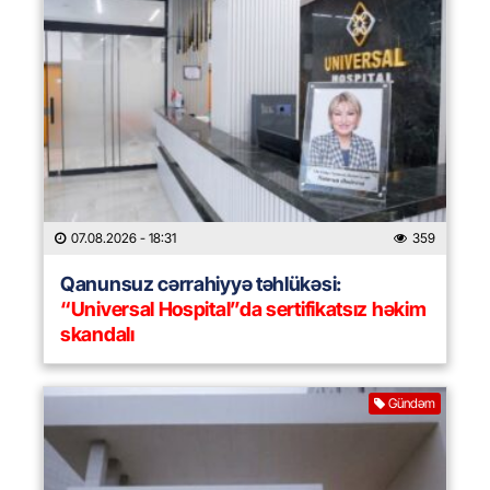
07.08.2026
- 18:31
359
Qanunsuz cərrahiyyə təhlükəsi:
“Universal Hospital”da sertifikatsız həkim
skandalı
Gündəm