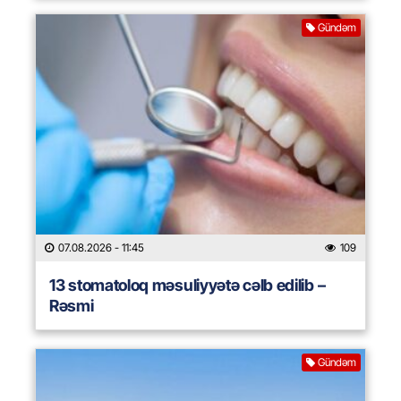
Gündəm
07.08.2026
- 11:45
109
13 stomatoloq məsuliyyətə cəlb edilib –
Rəsmi
Gündəm