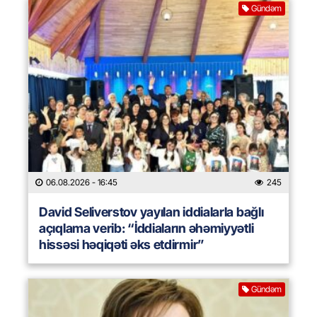
Gündəm
06.08.2026
- 16:45
245
David Seliverstov yayılan iddialarla bağlı
açıqlama verib: “İddiaların əhəmiyyətli
hissəsi həqiqəti əks etdirmir”
Gündəm