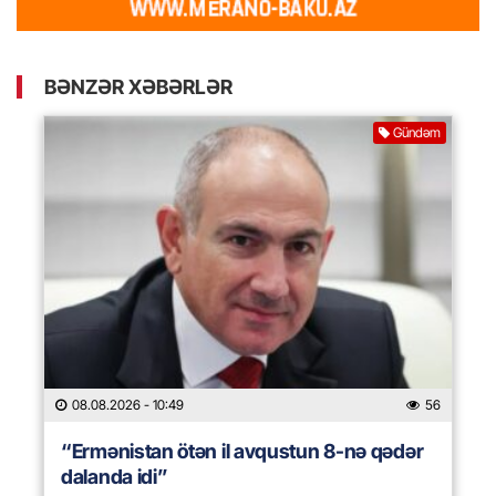
BƏNZƏR XƏBƏRLƏR
Gündəm
08.08.2026
- 10:49
56
“Ermənistan ötən il avqustun 8-nə qədər
dalanda idi”