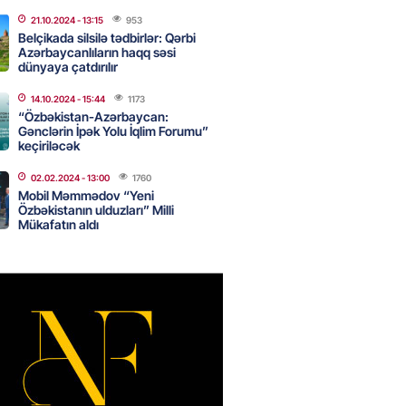
canda sabah 39 dərəcə isti
21.10.2024
- 13:15
953
Belçikada silsilə tədbirlər: Qərbi
Azərbaycanlıların haqq səsi
2026
- 14:30
115
dünyaya çatdırılır
14.10.2024
- 15:44
1173
“Özbəkistan-Azərbaycan:
Gənclərin İpək Yolu İqlim Forumu”
 Biznes-dən mikro biznes
keçiriləcək
nə 5%-dək endirim
2026
- 14:28
111
02.02.2024
- 13:00
1760
Mobil Məmmədov “Yeni
Özbəkistanın ulduzları” Milli
Mükafatın aldı
ıtda avtomobil qaçıran və
kdə mobil telefon oğurlayan
 saxlanılıb
2026
- 14:15
118
 karta istədiyiniz qədər
 edə bilərsiniz – VİDEO