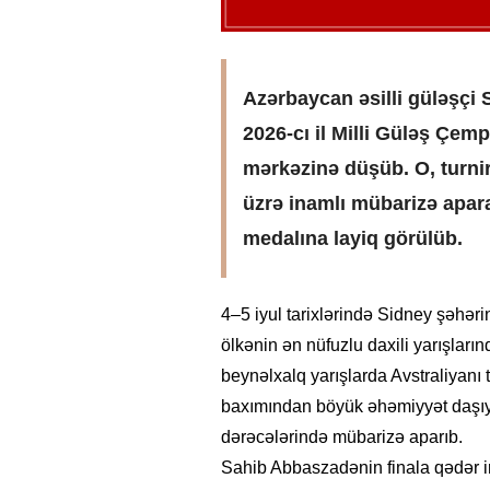
Azərbaycan əsilli güləşçi 
2026-cı il Milli Güləş Çemp
mərkəzinə düşüb. O, turnir
üzrə inamlı mübarizə apar
medalına layiq görülüb.
4–5 iyul tarixlərində Sidney şəhəri
ölkənin ən nüfuzlu daxili yarışları
beynəlxalq yarışlarda Avstraliyanı
baxımından böyük əhəmiyyət daşıyır
dərəcələrində mübarizə aparıb.
Sahib Abbaszadənin finala qədər 