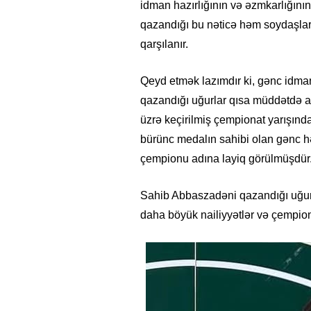
idman hazırlığının və əzmkarlığının
qazandığı bu nəticə həm soydaşlar
qarşılanır.
Qeyd etmək lazımdır ki, gənc idma
qazandığı uğurlar qısa müddətdə alq
üzrə keçirilmiş çempionat yarışınd
bürünc medalın sahibi olan gənc hə
çempionu adına layiq görülmüşdür
Sahib Abbaszadəni qazandığı uğur m
daha böyük nailiyyətlər və çempionl