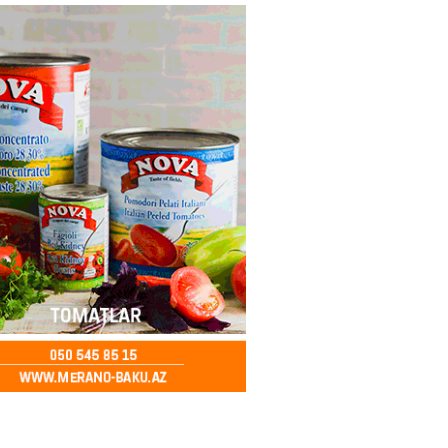
ycanda Media və Yayım Şurası
dı
2026
- 13:00
78
Abdullayevaya yüksək vəzifə
2026
- 12:45
97
n İssık-Kul gölündən gəzinti
unu paylaşıb
2026
- 12:30
73
u rayonunda 70 min manat
də elektrik naqilləri oğurlayan
xlanılıb