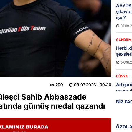
AAYDA-
şikayət
işıq?
07.08.
GÜNDƏM
Hərbi x
şəxslə
07.08.
DÜNYA
Ad günü
299
08.07.2026
- 09:30
general
güləşçi Sahib Abbaszadə
07.08.
BIZ F
natında gümüş medal qazandı
ÖZƏL
95 yaşl
bağlı q
ÖZƏL 