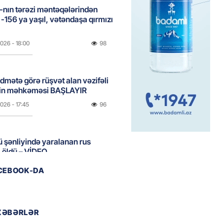
nın tərəzi məntəqələrindən
 -156 ya yaşıl, vətəndaşa qırmızı
2026
- 18:00
98
idmətə görə rüşvət alan vəzifəli
rin məhkəməsi BAŞLAYIR
2026
- 17:45
96
 şənliyində yaralanan rus
 öldü – VİDEO
2026
- 17:30
144
ACEBOOK-DA
ı qadının milyonluq mirası ilə
almaqal: 546 min manatı 20
XƏBƏRLƏR