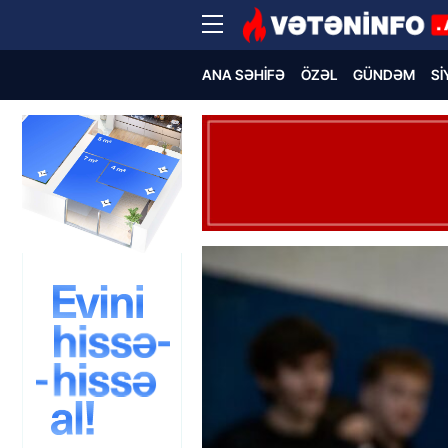
ANA SƏHIFƏ
ÖZƏL
GÜNDƏM
SI