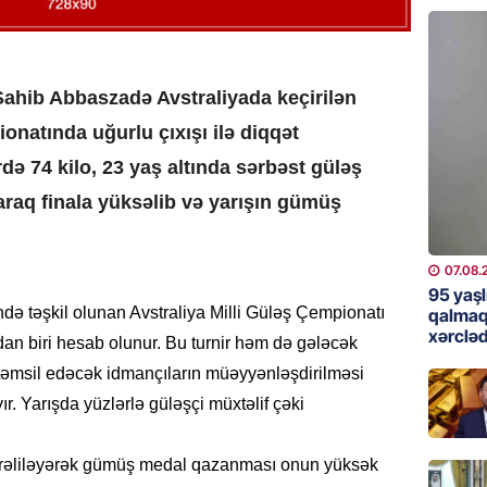
günə xə
07.08.
BANNER
Sahib Abbaszadə Avstraliyada keçirilən
Çin qız
ionatında uğurlu çıxışı ilə diqqət
07.08.
də 74 kilo, 23 yaş altında sərbəst güləş
GÜNDƏM
araq finala yüksəlib və yarışın gümüş
Ülviyyə
07.08.
07.08.
95 yaşl
MANŞET
ndə təşkil olunan Avstraliya Milli Güləş Çempionatı
qalmaq
xərcləd
“Birgə 
ndan biri hesab olunur. Bu turnir həm də gələcək
əhəmiy
 təmsil edəcək idmançıların müəyyənləşdirilməsi
07.08.
. Yarışda yüzlərlə güləşçi müxtəlif çəki
İDMAN
irəliləyərək gümüş medal qazanması onun yüksək
Albani