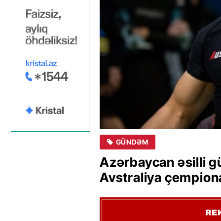
GÜNDƏM
Azərbaycan əsilli 
Avstraliya çempio