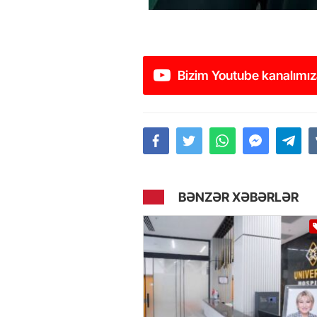
Bizim Youtube kanalımız
BƏNZƏR XƏBƏRLƏR