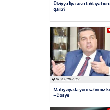
Ülviyyə İlyasova fəhləyə borc
qalıb?
07.08.2026
- 15:30
Malayziyada yeni səfirimiz k
– Dosye