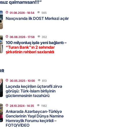
usuz qalmamısan!!!“
01.08.2026
- 18:54
565
, Səudiyyə Ərəbistanı və
Naxçıvanda ilk DOST Mərkəzi açılır
an arasında Məkkə müdafiə
imzalanıb
2026
- 15:15
98
06.08.2026
- 17:58
352
100 milyonluq işdə yeni bağlantı –
“Turan Bank”ın 2 səhmdar
şirkətinin rəhbəri saxlanıldı
Ukraynaya bu silahı verməkdən
etdi: ABŞ-ın özünün bu raketlərə
ı var
OR
2026
- 15:00
110
30.05.2025
- 10:00
813
Laçında keçirilən üçtərəfli zirvə
görüşü: Türk-İslam birliyinin
güclənməsinin təzahürü
bolçu İran millisindən İMTİNA
u ölkəni seçdilər
28.10.2024
- 14:35
1182
Ankarada Azərbaycan-Türkiyə
2026
- 14:45
117
Gənclərinin Yaşıl Dünya Naminə
Həmrəylik Forumu keçirildi –
FOTO/VİDEO