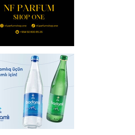
2026
- 14:00
121
in avtomobildə Paşinyana nə
2026
- 13:45
115
entdən Abel Məhərrəmovun oğlu
ğlı SƏRƏNCAM
2026
- 13:30
98
ntdən Xəzər Fərhadov ilə bağlı
NCAM
2026
- 13:15
77