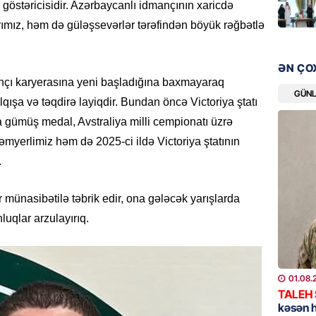
 göstəricisidir. Azərbaycanlı idmançının xaricdə
“Liverp
ımız, həm də güləşsevərlər tərəfindən böyük rəğbətlə
07.08.
HADISƏ
ƏN ÇO
Tovuzda
nçı karyerasına yeni başladığına baxmayaraq
qardaşı
GÜN
ışa və təqdirə layiqdir. Bundan öncə Victoriya ştatı
07.08.
a gümüş medal, Avstraliya milli cempionatı üzrə
myerlimiz həm də 2025-ci ildə Victoriya ştatının
GÜNDƏM
.
Türkiyə
milyon 
xərclər
ünasibətilə təbrik edir, ona gələcək yarışlarda
07.08.
uqlar arzulayırıq.
GÜNDƏM
Malayzi
01.08.
Dosye
TALEH
07.08.
kəsən 