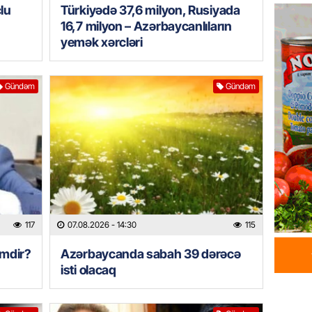
lu
Türkiyədə 37,6 milyon, Rusiyada
Azərba
yaradıl
16,7 milyon – Azərbaycanlıların
yemək xərcləri
07.08.
GÜNDƏM
Gündəm
Gündəm
Aytən 
verildi
07.08.
GÜNDƏM
Paşinya
videos
07.08.
117
07.08.2026
- 14:30
115
HADISƏ
imdir?
Azərbaycanda sabah 39 dərəcə
isti olacaq
Sabunç
dəyərin
şəxs sa