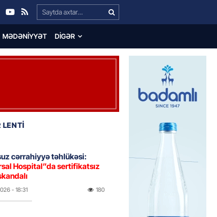
Search…
MƏDƏNIYYƏT
DIGƏR
 LENTİ
uz cərrahiyyə təhlükəsi:
sal Hospital”da sertifikatsız
skandalı
2026
- 18:31
180