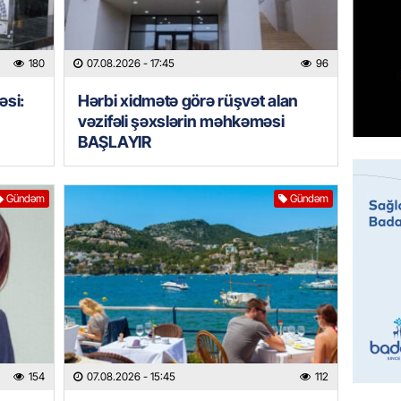
07.08.
MANŞET
180
07.08.2026
- 17:45
96
Mişust
deyib?
əsi:
Hərbi xidmətə görə rüşvət alan
vəzifəli şəxslərin məhkəməsi
07.08.
BAŞLAYIR
GÜNDƏM
Prezid
Gündəm
Gündəm
ilə ba
07.08.
GÜNDƏM
Prezide
SƏRƏ
07.08.
154
07.08.2026
- 15:45
112
ÖZƏL