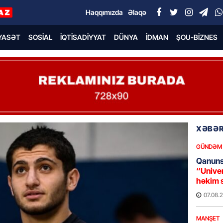
Haqqımızda
Əlaqə
YASƏT
SOSIAL
İQTISADIYYAT
DÜNYA
İDMAN
ŞOU-BIZNES
XƏBƏR
GÜNDƏM
Qanuns
“Univer
həkim 
07.08.
MANŞET