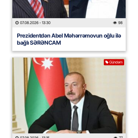
07.08.2026
- 13:30
98
Prezidentdən Abel Məhərrəmovun oğlu ilə
bağlı SƏRƏNCAM
Gündəm
07.08.2026
- 13:15
77