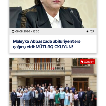
06.08.2026
- 16:30
127
Məleykə Abbaszadə abituriyentlərə
çağırış etdi: MÜTLƏQ OXUYUN!
Gündəm