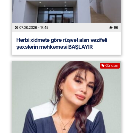
07.08.2026
- 17:45
96
Hərbi xidmətə görə rüşvət alan vəzifəli
şəxslərin məhkəməsi BAŞLAYIR
Gündəm