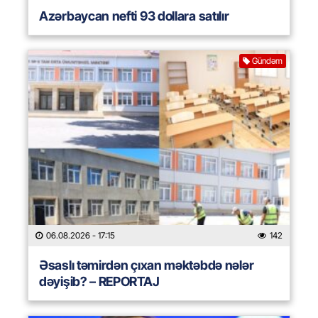
Azərbaycan nefti 93 dollara satılır
Gündəm
06.08.2026
- 17:15
142
Əsaslı təmirdən çıxan məktəbdə nələr
dəyişib? – REPORTAJ