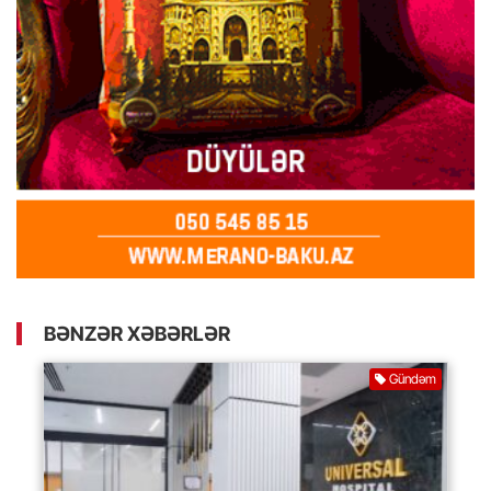
BƏNZƏR XƏBƏRLƏR
Gündəm