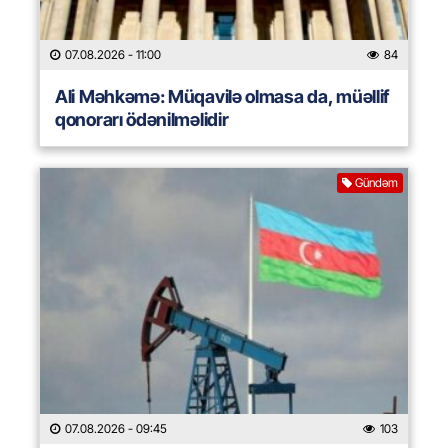
07.08.2026
- 11:00
84
Ali Məhkəmə: Müqavilə olmasa da, müəllif
qonorarı ödənilməlidir
Gündəm
07.08.2026
- 09:45
103