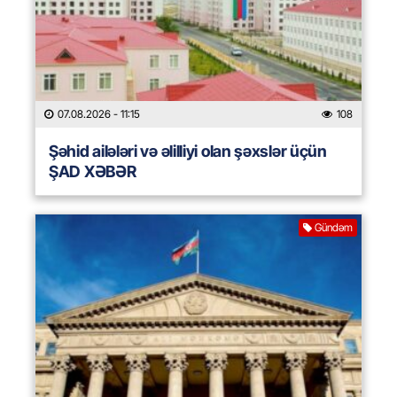
07.08.2026
- 11:15
108
Şəhid ailələri və əlilliyi olan şəxslər üçün
ŞAD XƏBƏR
Gündəm