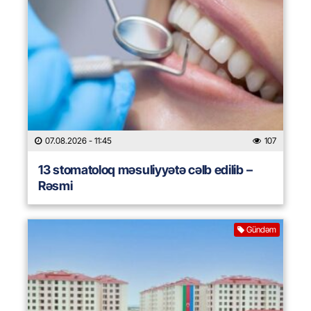
07.08.2026
- 11:45
107
13 stomatoloq məsuliyyətə cəlb edilib –
Rəsmi
Gündəm