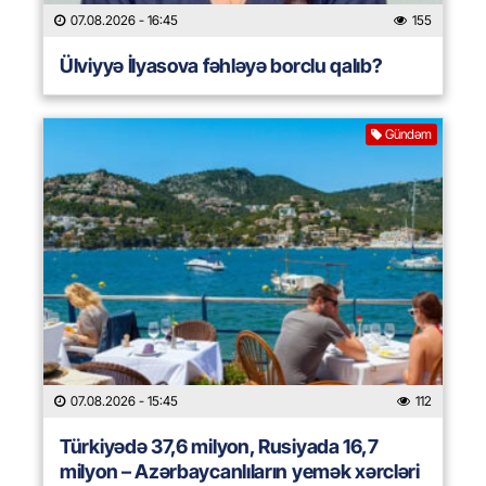
07.08.2026
- 16:45
155
Ülviyyə İlyasova fəhləyə borclu qalıb?
Gündəm
07.08.2026
- 15:45
112
Türkiyədə 37,6 milyon, Rusiyada 16,7
milyon – Azərbaycanlıların yemək xərcləri