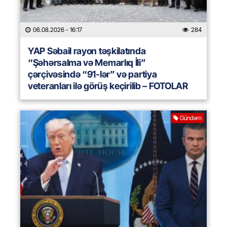
06.08.2026
- 16:17
284
YAP Səbail rayon təşkilatında
“Şəhərsalma və Memarlıq İli”
çərçivəsində “91-lər” və partiya
veteranları ilə görüş keçirilib – FOTOLAR
Gündəm