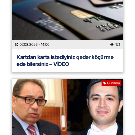
07.08.2026
- 14:00
121
Kartdan karta istədiyiniz qədər köçürmə
edə bilərsiniz – VİDEO
Gündəm