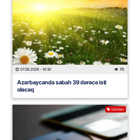
07.08.2026
- 14:30
115
Azərbaycanda sabah 39 dərəcə isti
olacaq
Gündəm