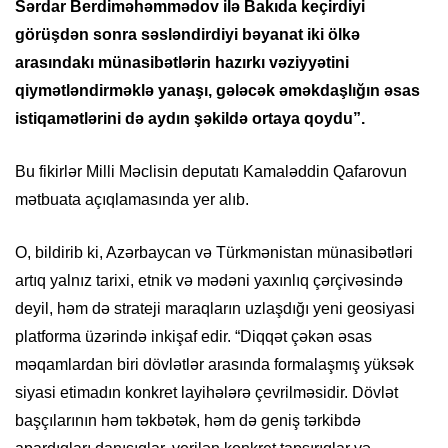
Sərdar Berdiməhəmmədov ilə Bakıda keçirdiyi
görüşdən sonra səsləndirdiyi bəyanat iki ölkə
arasındakı münasibətlərin hazırkı vəziyyətini
qiymətləndirməklə yanaşı, gələcək əməkdaşlığın əsas
istiqamətlərini də aydın şəkildə ortaya qoydu”.
Bu fikirlər Milli Məclisin deputatı Kamaləddin Qafarovun
mətbuata açıqlamasında yer alıb.
O, bildirib ki, Azərbaycan və Türkmənistan münasibətləri
artıq yalnız tarixi, etnik və mədəni yaxınlıq çərçivəsində
deyil, həm də strateji maraqların uzlaşdığı yeni geosiyasi
platforma üzərində inkişaf edir. “Diqqət çəkən əsas
məqamlardan biri dövlətlər arasında formalaşmış yüksək
siyasi etimadın konkret layihələrə çevrilməsidir. Dövlət
başçılarının həm təkbətək, həm də geniş tərkibdə