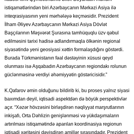
istiqamətlərindən biri Azərbaycanın Mərkəzi Asiya ilə
inteqrasiyasının yeni mərhələyə keçməsidir. Prezident
İlham Əliyev Azərbaycanın Mərkəzi Asiya Dövlət
Başçılarının Məşvərət Şurasına tamhüquqlu üzv qəbul
edilməsini tarixi hadisə adlandırmaqla ölkənin regional
siyasətində yeni geosiyasi xəttin formalaşdığını göstərdi.
Burada Türkmənistanın fəal dəstəyinin xüsusi qeyd
olunması isə Aşqabadın Azərbaycanın regiondakı rolunun
güclənməsinə verdiyi əhəmiyyətin göstəricisidir.”
K.Qafarov əmin olduğunu bildirib ki, bu proses yalnız siyasi
baxımdan deyil, iqtisadi aspektdən də böyük perspektivlər
açır. “Xəzər hövzəsini birləşdirən nəqliyyat marşrutlarının
inkişafı, Orta Dəhlizin genişlənməsi və yükdaşımaların
artırılması istiqamətində aparılan koordinasiya regionun
iqtisadi xəritəsini dəyişdirən amillər sırasındadır. Prezident