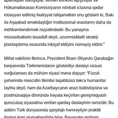
apardıqları danışıqlar, verilən konkret tapşırıqlar və
Hökumətlərarası Komissiyanın növbəti iclasına qədər
müəyyən edilmiş fəaliyyət istiqamətləri onu göstərir ki, Bakı
ilə Aşqabad əməkdaşlığın institusional əsaslarını daha da
möhkəmləndirmək niyyətindədir. Bu yanaşma
münasibətlərin təsadüfi deyil, uzunmüddətli strateji
planlaşdırma əsasında inkişaf etdiyini nümayiş etdirir.”
Millət vəkilinin fikrincə, Prezident İlham Əliyevin Qarabağın
bərpasında Türkmənistanın göstərdiyi dəstəyi xüsusi
vurğulaması da mühüm siyasi məna daşıyır: “Füzuli
şəhərində məscidin tikintisi təşəbbüsü təkcə humanitar
layihə deyil, həm də Azərbaycanın ərazi bütövlüyünə və
postmünaqişə dövründə həyata keçirilən genişmiqyaslı
quruculuq siyasətinə verilən qardaş dəstəyinin rəmzidir. Bu
addım Türk dünyasında qarşılıqlı həmrəyliyin praktik
ifadəsi kimi qiymətləndirilə bilər. Bəyanatın mühüm