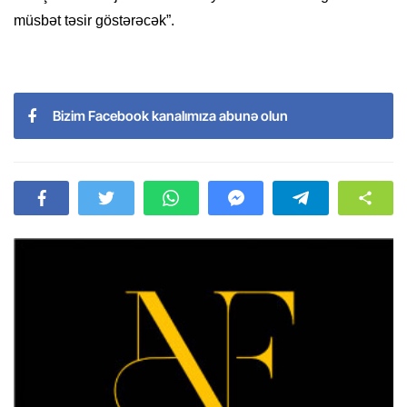
müsbət təsir göstərəcək”.
Bizim Facebook kanalımıza abunə olun