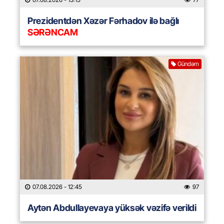
Prezidentdən Xəzər Fərhadov ilə bağlı
SƏRƏNCAM
Gündəm
07.08.2026
- 12:45
97
Aytən Abdullayevaya yüksək vəzifə verildi