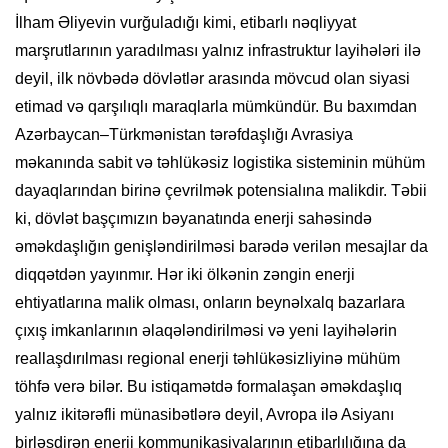
İlham Əliyevin vurğuladığı kimi, etibarlı nəqliyyat
marşrutlarının yaradılması yalnız infrastruktur layihələri ilə
deyil, ilk növbədə dövlətlər arasında mövcud olan siyasi
etimad və qarşılıqlı maraqlarla mümkündür. Bu baxımdan
Azərbaycan–Türkmənistan tərəfdaşlığı Avrasiya
məkanında sabit və təhlükəsiz logistika sisteminin mühüm
dayaqlarından birinə çevrilmək potensialına malikdir. Təbii
ki, dövlət başçımızın bəyanatında enerji sahəsində
əməkdaşlığın genişləndirilməsi barədə verilən mesajlar da
diqqətdən yayınmır. Hər iki ölkənin zəngin enerji
ehtiyatlarına malik olması, onların beynəlxalq bazarlara
çıxış imkanlarının əlaqələndirilməsi və yeni layihələrin
reallaşdırılması regional enerji təhlükəsizliyinə mühüm
töhfə verə bilər. Bu istiqamətdə formalaşan əməkdaşlıq
yalnız ikitərəfli münasibətlərə deyil, Avropa ilə Asiyanı
birləşdirən enerji kommunikasiyalarının etibarlılığına da