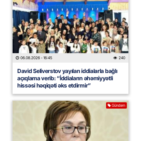
06.08.2026
- 16:45
240
David Seliverstov yayılan iddialarla bağlı
açıqlama verib: “İddiaların əhəmiyyətli
hissəsi həqiqəti əks etdirmir”
Gündəm