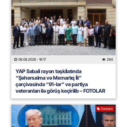
06.08.2026
- 16:17
284
YAP Səbail rayon təşkilatında
“Şəhərsalma və Memarlıq İli”
çərçivəsində “91-lər” və partiya
veteranları ilə görüş keçirilib – FOTOLAR
Gündəm