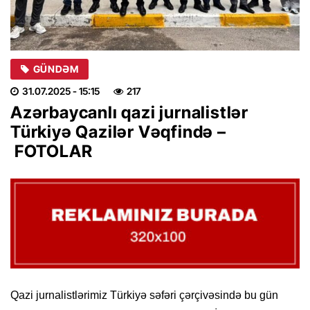
GÜNDƏM
31.07.2025
- 15:15
217
Azərbaycanlı qazi jurnalistlər
Türkiyə Qazilər Vəqfində –
FOTOLAR
Qazi jurnalistlərimiz Türkiyə səfəri çərçivəsində bu gün