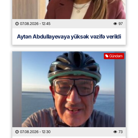
07.08.2026
- 12:45
97
Aytən Abdullayevaya yüksək vəzifə verildi
Gündəm
07.08.2026
- 12:30
73