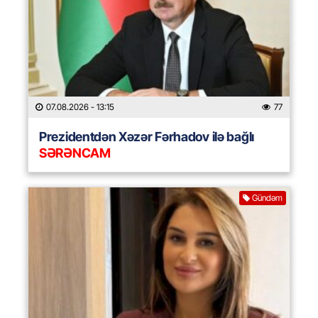
07.08.2026
- 13:15
77
Prezidentdən Xəzər Fərhadov ilə bağlı
SƏRƏNCAM
Gündəm