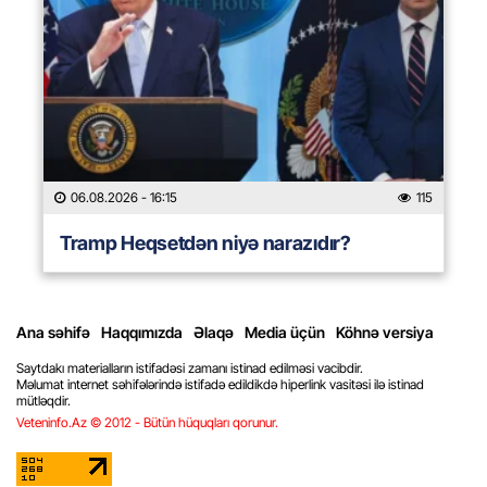
06.08.2026
- 16:15
115
Tramp Heqsetdən niyə narazıdır?
Ana səhifə
Haqqımızda
Əlaqə
Media üçün
Köhnə versiya
Saytdakı materialların istifadəsi zamanı istinad edilməsi vacibdir.
Məlumat internet səhifələrində istifadə edildikdə hiperlink vasitəsi ilə istinad
mütləqdir.
Veteninfo.Az © 2012 - Bütün hüquqları qorunur.