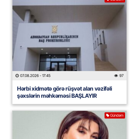
07.08.2026
- 17:45
97
Hərbi xidmətə görə rüşvət alan vəzifəli
şəxslərin məhkəməsi BAŞLAYIR
Gündəm