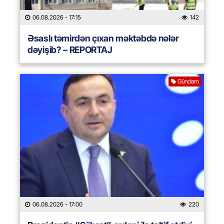
06.08.2026
- 17:15
142
Əsaslı təmirdən çıxan məktəbdə nələr
dəyişib? – REPORTAJ
Gündəm
06.08.2026
- 17:00
220