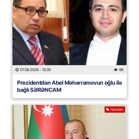
07.08.2026
- 13:30
98
Prezidentdən Abel Məhərrəmovun oğlu ilə
bağlı SƏRƏNCAM
Gündəm