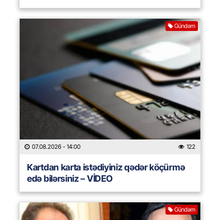
Gündəm
07.08.2026
- 14:00
122
Kartdan karta istədiyiniz qədər köçürmə
edə bilərsiniz – VİDEO
Gündəm