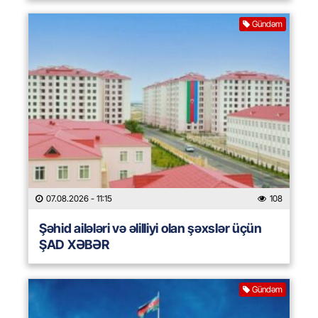
Gündəm
07.08.2026
- 11:15
108
Şəhid ailələri və əlilliyi olan şəxslər üçün
ŞAD XƏBƏR
Gündəm