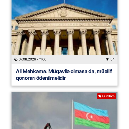
07.08.2026
- 11:00
84
Ali Məhkəmə: Müqavilə olmasa da, müəllif
qonorarı ödənilməlidir
Gündəm