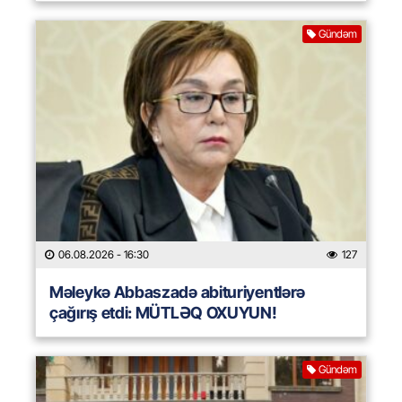
Gündəm
06.08.2026
- 16:30
127
Məleykə Abbaszadə abituriyentlərə
çağırış etdi: MÜTLƏQ OXUYUN!
Gündəm