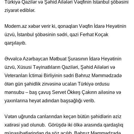
Türkiyə Qazilər və Şəhid Ailələri Vəqfinin İstanbul şöbəsini
ziyarət ediblər.
Modern.az xəbər verir ki, qonaqları Vəqfin İdarə Heyətinin
üzvü, İstanbul şöbəsinin sədri, qazi Ferhat Koçak
qarşılayıb.
Əvvəlcə Azərbaycan Mətbuat Şurasının İdarə Heyətinin
üzvü, Xüsusi Təyinatlıların Qaziləri, Şəhid Ailələri və
Veteranları İctimai Birliyinin sədri Bəhruz Məmmədzadə
ötən gün şəhidlik zirvəsinə ucalan Türkiyə ordusu
mənsubu – baş çavuş Servet Ökkeş Çakırın ailəsinə və
yaxınlarına heyət adından başsağlığı verib.
Vətən uğrunda canlarından keçən bütün şəhidlərin əziz
xatirəsi yad olunub. Görüşdə iki ölkə arasında qardaşlıq
münasibətlərindən də söz açılıb. Bəhruz Məmmədzadə