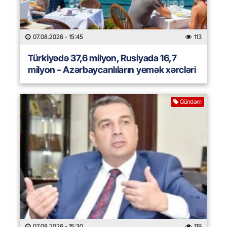
07.08.2026
- 15:45
113
Türkiyədə 37,6 milyon, Rusiyada 16,7
milyon – Azərbaycanlıların yemək xərcləri
Gündəm
07.08.2026
- 15:30
119