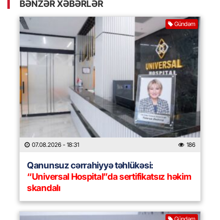
BƏNZƏR XƏBƏRLƏR
Gündəm
07.08.2026
- 18:31
186
Qanunsuz cərrahiyyə təhlükəsi:
“Universal Hospital”da sertifikatsız həkim
skandalı
Gündəm