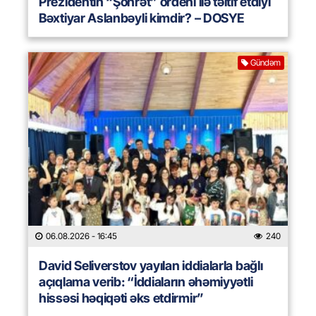
Prezidentin “Şöhrət” ordeni ilə təltif etdiyi
Bəxtiyar Aslanbəyli kimdir? – DOSYE
Gündəm
06.08.2026
- 16:45
240
David Seliverstov yayılan iddialarla bağlı
açıqlama verib: “İddiaların əhəmiyyətli
hissəsi həqiqəti əks etdirmir”