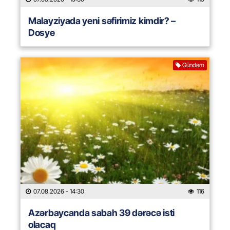
Malayziyada yeni səfirimiz kimdir? –
Dosye
Gündəm
07.08.2026
- 14:30
116
Azərbaycanda sabah 39 dərəcə isti
olacaq