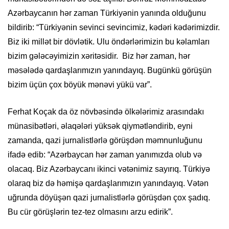
Azərbaycanın hər zaman Türkiyənin yanında olduğunu
bildirib: “Türkiyənin sevinci sevincimiz, kədəri kədərimizdir.
Biz iki millət bir dövlətik. Ulu öndərlərimizin bu kəlamları
bizim gələcəyimizin xəritəsidir. Biz hər zaman, hər
məsələdə qardaşlarımızın yanındayıq. Bugünkü görüşün
bizim üçün çox böyük mənəvi yükü var”.
Ferhat Koçak da öz növbəsində ölkələrimiz arasındakı
münasibətləri, əlaqələri yüksək qiymətləndirib, eyni
zamanda, qazi jurnalistlərlə görüşdən məmnunluğunu
ifadə edib: “Azərbaycan hər zaman yanımızda olub və
olacaq. Biz Azərbaycanı ikinci vətənimiz sayırıq. Türkiyə
olaraq biz də həmişə qardaşlarımızın yanındayıq. Vətən
uğrunda döyüşən qazi jurnalistlərlə görüşdən çox şadıq.
Bu cür görüşlərin tez-tez olmasını arzu edirik”.