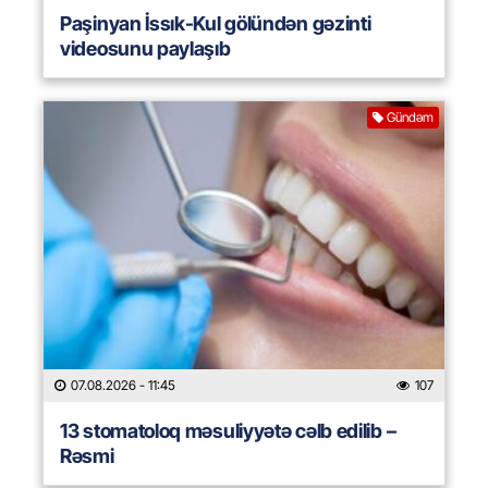
Paşinyan İssık-Kul gölündən gəzinti
videosunu paylaşıb
Gündəm
07.08.2026
- 11:45
107
13 stomatoloq məsuliyyətə cəlb edilib –
Rəsmi