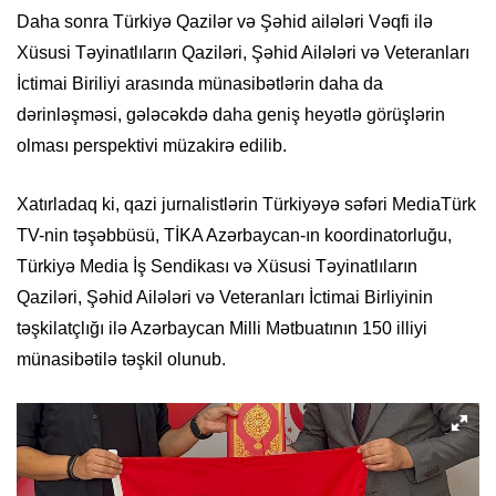
Daha sonra Türkiyə Qazilər və Şəhid ailələri Vəqfi ilə
Xüsusi Təyinatlıların Qaziləri, Şəhid Ailələri və Veteranları
İctimai Biriliyi arasında münasibətlərin daha da
dərinləşməsi, gələcəkdə daha geniş heyətlə görüşlərin
olması perspektivi müzakirə edilib.
Xatırladaq ki, qazi jurnalistlərin Türkiyəyə səfəri MediaTürk
TV-nin təşəbbüsü, TİKA Azərbaycan-ın koordinatorluğu,
Türkiyə Media İş Sendikası və Xüsusi Təyinatlıların
Qaziləri, Şəhid Ailələri və Veteranları İctimai Birliyinin
təşkilatçlığı ilə Azərbaycan Milli Mətbuatının 150 illiyi
münasibətilə təşkil olunub.