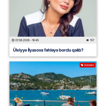
07.08.2026
- 16:45
157
Ülviyyə İlyasova fəhləyə borclu qalıb?
Gündəm