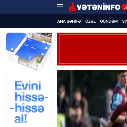
ANA SƏHIFƏ
ÖZƏL
GÜNDƏM
SI