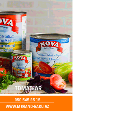
ya klubuna keçən Kamil
ul”da oynamaq istəyir
2026
- 16:15
268
 qadın qətlə yetirildi – Şübhəli
 oğludur
2026
- 16:00
253
də 37,6 milyon, Rusiyada 16,7
– Azərbaycanlıların yemək
i
2026
- 15:45
174
yada yeni səfirimiz kimdir? –