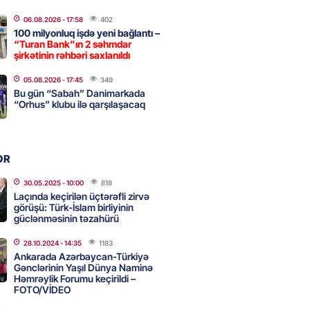
a nə dəyişdi?
06.08.2026
- 17:58
402
2026
- 10:22
338
100 milyonluq işdə yeni bağlantı –
“Turan Bank”ın 2 səhmdar
şirkətinin rəhbəri saxlanıldı
ı qızın nişanında mediaya hücum
05.08.2026
- 17:45
349
Bu gün “Sabah” Danimarkada
 — VİDEO
“Orhus” klubu ilə qarşılaşacaq
2026
- 09:20
137
OR
urun xanımına da qiyabi həbs
erildi
30.05.2025
- 10:00
818
Laçında keçirilən üçtərəfli zirvə
2026
- 09:11
176
görüşü: Türk-İslam birliyinin
güclənməsinin təzahürü
28.10.2024
- 14:35
1183
uz cərrahiyyə təhlükəsi:
Ankarada Azərbaycan-Türkiyə
sal Hospital”da sertifikatsız
Gənclərinin Yaşıl Dünya Naminə
Həmrəylik Forumu keçirildi –
skandalı
FOTO/VİDEO
2026
- 18:31
448