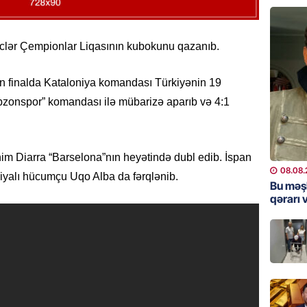
“Toy xər
sayanl
Deputa
lər Çempionlar Liqasının kubokunu qazanıb.
08.08.
MANŞET
ən finalda Kataloniya komandası Türkiyənin 19
“Prezid
abzonspor” komandası ilə mübarizə aparıb və 4:1
qazandı
Video
08.08.
im Diarra “Barselona”nın heyətində dubl edib. İspan
08.08.
yalı hücumçu Uqo Alba da fərqlənib.
BANNER
Bu məş
qərarı v
Məsud P
– VİDE
08.08.
MANŞET
Nikol P
ZƏNG E