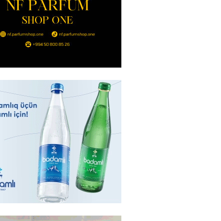
ı qadının milyonluq mirası ilə
almaqal: 546 min manatı 20
rclədilər
2026
- 17:15
310
ıl həmləsinə start verib
2026
- 17:00
297
 İlyasova fəhləyə borclu qalıb?
2026
- 16:45
295
Strateji Müdafiə Sazişi”nin
yəti nədir? -ŞƏRH
2026
- 16:30
197