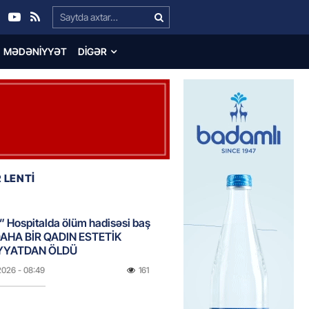
Search…
MƏDƏNIYYƏT
DIGƏR
 LENTİ
 Hospitalda ölüm hadisəsi baş
DAHA BİR QADIN ESTETİK
YYATDAN ÖLDÜ
2026
- 08:49
161