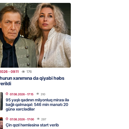
clərini, qızılı, cehizi zəruri
ar evlənməsə yaxşıdır” —
t
2026
- 15:37
204
ent İlham Əliyev müharibəni
, həm də sülhü qazandı!” –
2026
- 14:50
171
2026
- 09:11
176
hurun xanımına da qiyabi həbs
erildi
ezeşkianın oğlu türkcə danışdı
O
07.08.2026
- 17:15
310
2026
- 14:39
115
95 yaşlı qadının milyonluq mirası ilə
bağlı qalmaqal: 546 min manatı 20
günə xərclədilər
aşinyan Prezident İlham Əliyevə
07.08.2026
- 17:00
297
TDİ
Çin qızıl həmləsinə start verib