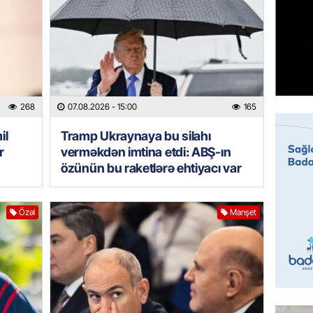
95 yaşl
bağlı q
günə xə
07.08.
BANNER
Çin qız
268
07.08.2026
- 15:00
165
07.08.
il
Tramp Ukraynaya bu silahı
r
verməkdən imtina etdi: ABŞ-ın
GÜNDƏM
özünün bu raketlərə ehtiyacı var
Ülviyyə
07.08.
Özəl
Manşet
MANŞET
“Birgə 
əhəmiy
07.08.