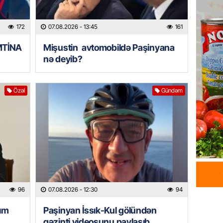
İDMAN
Albani
“Liverp
172
07.08.2026
- 13:45
161
07.08.
İMTİNA
Mişustin avtomobildə Paşinyana
nə deyib?
HADISƏ
Tovuzda
qardaşı
Özəl
Gündəm
07.08.
GÜNDƏM
Türkiyə
milyon 
xərclər
07.08.
96
07.08.2026
- 12:30
94
GÜNDƏM
ım
Paşinyan İssık-Kul gölündən
Malayzi
gəzinti videosunu paylaşıb
Dosye