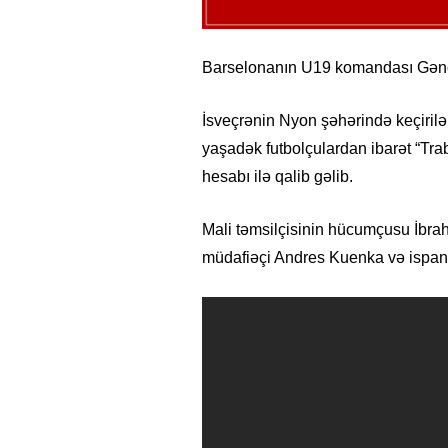
Barselonanın U19 komandası Gənc
İsveçrənin Nyon şəhərində keçiril
yaşadək futbolçulardan ibarət “Tr
hesabı ilə qalib gəlib.
Mali təmsilçisinin hücumçusu İbrah
müdafiəçi Andres Kuenka və ispani