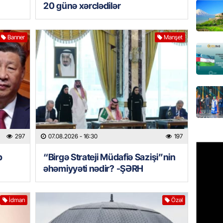
20 günə xərclədilər
MANŞET
AAYDA-
Banner
Manşet
şikayət
işıq?
07.08.
GÜNDƏM
Hərbi x
şəxslə
07.08.
297
07.08.2026
- 16:30
197
DÜNYA
b
“Birgə Strateji Müdafiə Sazişi”nin
Ad günü
əhəmiyyəti nədir? -ŞƏRH
general
07.08.
İdman
Özəl
ÖZƏL