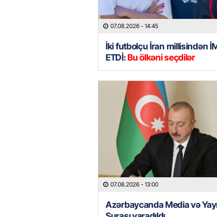
07.08.2026
- 14:45
İki futbolçu İran millisindən 
ETDİ:
Bu ölkəni seçdilər
07.08.2026
- 13:00
Azərbaycanda Media və Yay
Şurası yaradıldı