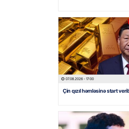
07.08.2026
- 17:00
Çin qızıl həmləsinə start veri