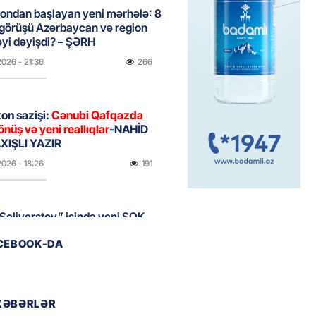
ondan başlayan yeni mərhələ: 8
 görüşü Azərbaycan və region
yi dəyişdi? – ŞƏRH
2026
- 21:36
266
on sazişi:
Cənubi Qafqazda
önüş və yeni reallıqlar
-NAHİD
IŞLI YAZIR
2026
- 18:26
191
Seliverstov” işində yeni ŞOK
r – Saxta vəsiqələr, qaranlıq
ACEBOOK-DA
və sürətli qaçış
2026
- 16:46
199
XƏBƏRLƏR