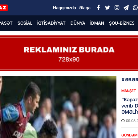
Haqqımızda
Əlaqə
YASƏT
SOSIAL
İQTISADIYYAT
DÜNYA
İDMAN
ŞOU-BIZNES
XƏBƏR
MANŞET
“Kəpəz”
verib-
ƏMƏLİ
09.08.
GÜNDƏM