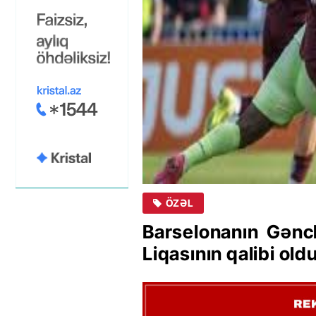
ÖZƏL
Barselonanın Gənc
Liqasının qalibi ol