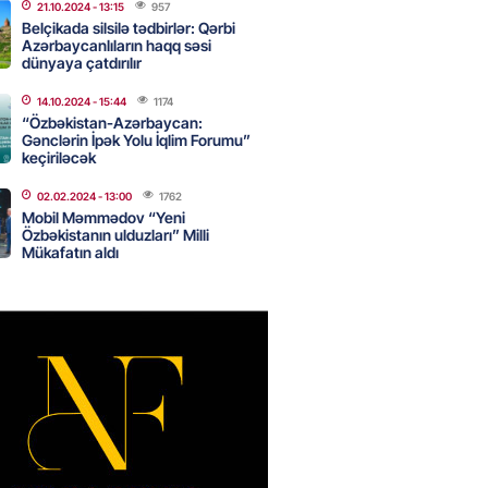
21.10.2024
- 13:15
957
Belçikada silsilə tədbirlər: Qərbi
Azərbaycanlıların haqq səsi
dünyaya çatdırılır
nın tərəzi məntəqələrindən
 -156 ya yaşıl, vətəndaşa qırmızı
14.10.2024
- 15:44
1174
“Özbəkistan-Azərbaycan:
Gənclərin İpək Yolu İqlim Forumu”
2026
- 18:00
188
keçiriləcək
02.02.2024
- 13:00
1762
Mobil Məmmədov “Yeni
idmətə görə rüşvət alan vəzifəli
Özbəkistanın ulduzları” Milli
rin məhkəməsi BAŞLAYIR
Mükafatın aldı
2026
- 17:45
191
 şənliyində yaralanan rus
 öldü – VİDEO
2026
- 17:30
304