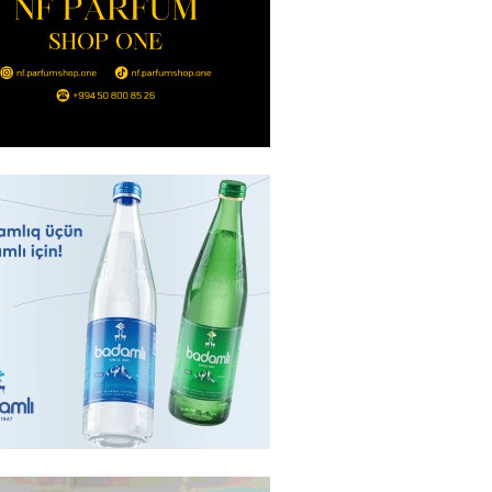
nt Əliyev 2 diplomatı geri çağırdı
2026
- 14:30
82
stin dənizdə batan qardaşı tələbə
2026
- 14:15
81
anın əmlakı müsadirə EDİLDİ
2026
- 14:00
82
a zibil qutusuna atılan 1 milyon
lotereya bileti iki günlük
dan sonra tapılıb
2026
- 13:45
72