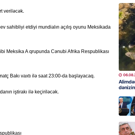
06.08.
t veriləcək.
GÜNDƏM
Preziden
v sahibliyi etdiyi mundialın açılış oyunu Meksikada
etdiyi 
DOSYE
06.08.
ahibi Meksika A qrupunda Cənubi Afrika Respublikası
GÜNDƏM
David S
bağlı a
06.08.
atç Bakı vaxtı ilə saat 23:00-da başlayacaq.
əhəmiyy
Alimdə
dənizin
etdirmi
nın iştirakı ilə keçiriləcək.
06.08.
DÜNYA
Hakan F
əl-Şeyb
spublikası
06.08.