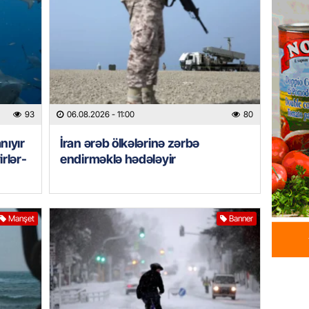
HADISƏ
Tərtərd
ÖLDÜ
06.08.
BANNER
Tramp: 
93
06.08.2026
- 11:00
80
üstünlü
nıyır
İran ərəb ölkələrinə zərbə
06.08.
irlər-
endirməklə hədələyir
GÜNDƏM
Azərba
Rusiya 
Manşet
Banner
06.08.
BANNER
ABŞ-da 
gələcək
qadağa 