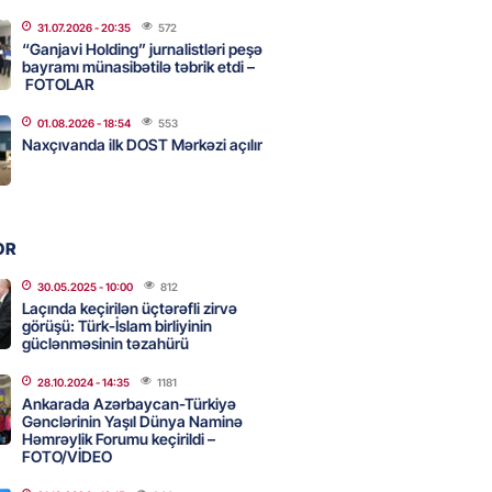
31.07.2026
- 20:35
572
ycanın UNESCO-dakı yeni
“Ganjavi Holding” jurnalistləri peşə
ndəsi kimdir? – DOSYE
bayramı münasibətilə təbrik etdi –
FOTOLAR
2026
- 16:00
80
01.08.2026
- 18:54
553
Naxçıvanda ilk DOST Mərkəzi açılır
ərimizi pozan 26 nəfər tutuldu
2026
- 15:45
86
OR
aşqırdıstan və Yaroslavldakı
30.05.2025
- 10:00
812
Laçında keçirilən üçtərəfli zirvə
mal zavodunu vurub
görüşü: Türk-İslam birliyinin
2026
güclənməsinin təzahürü
- 15:30
84
28.10.2024
- 14:35
1181
Ankarada Azərbaycan-Türkiyə
Gənclərinin Yaşıl Dünya Naminə
an Azərbaycanla bağlı tapşırıq
Həmrəylik Forumu keçirildi –
vali hərəkətə keçdi
FOTO/VİDEO
2026
- 15:15
88