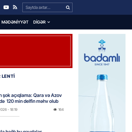
Search…
MƏDƏNIYYƏT
DIGƏR
 LENTİ
n şok açıqlama: Qara və Azov
də 120 min delfin məhv olub
2026
- 18:19
164
rla bağlı bu qaydalar