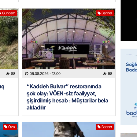
Prezide
06.08.
Gündəm
Banner
GÜNDƏM
Jurnali
imiş
06.08.
MANŞET
Sarkisy
88
06.08.2026
- 12:00
98
06.08.
uq
“Kaddeh Bulvar” restoranında
şok olay: VÖEN-siz fəaliyyət,
MANŞET
şişirdilmiş hesab : Müştərilər belə
İtaliyad
aldadılır
avroluq 
axtarış
06.08.
Özəl
Banner