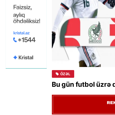
ÖZƏL
Bu gün futbol üzrə 