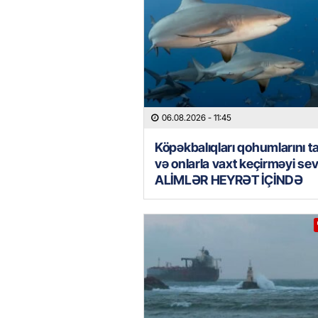
06.08.2026
- 11:45
Köpəkbalıqları qohumlarını ta
və onlarla vaxt keçirməyi sev
ALİMLƏR HEYRƏT İÇİNDƏ