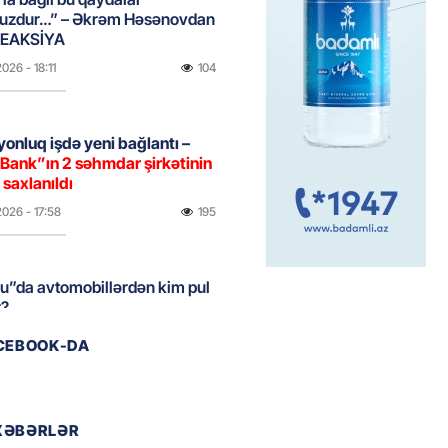
uzdur…” – Əkrəm Həsənovdan
REAKSİYA
2026
- 18:11
104
yonluq işdə yeni bağlantı –
Bank”ın 2 səhmdar şirkətinin
 saxlanıldı
2026
- 17:58
195
u”da avtomobillərdən kim pul
r?
2026
- 17:30
95
ACEBOOK-DA
təmirdən çıxan məktəbdə nələr
b? – REPORTAJ
XƏBƏRLƏR