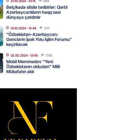
21.10.2024
- 13:15
944
Belçikada silsilə tədbirlər: Qərbi
Azərbaycanlıların haqq səsi
dünyaya çatdırılır
Star kartını indi sifariş
ağdlaşdırmanı komissiyasız
14.10.2024
- 15:44
1171
“Özbəkistan-Azərbaycan:
Gənclərin İpək Yolu İqlim Forumu”
2026
- 15:07
89
keçiriləcək
02.02.2024
- 13:00
1758
Mobil Məmmədov “Yeni
ntlikdə sədr müavinini AZCON
Özbəkistanın ulduzları” Milli
edəcək
Mükafatın aldı
2026
- 15:00
76
ycan Ukraynaya qaz tədarük
 hazırdır – Ceyhun Bayramov
2026
- 14:45
76