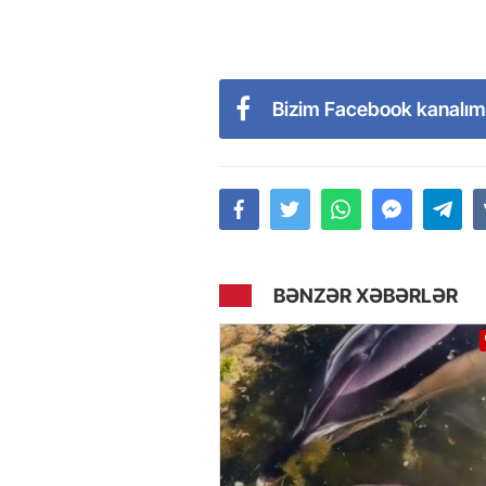
Bizim Facebook kanalım
BƏNZƏR XƏBƏRLƏR