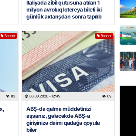
ə
İtaliyada zibil qutusuna atılan 1
milyon avroluq lotereya bileti iki
REKLAM
günlük axtarışdan sonra tapılıb
Birbank 
edin, n
edin
Banner
Banner
06.08.
ÖLKƏ
Bu age
təyin 
06.08.
MANŞET
83
06.08.2026
- 12:45
69
Azərba
etməyə
x,
ABŞ-da qalma müddətinizi
aşsanız, gələcəkdə ABŞ-a
06.08.
girişinizə daimi qadağa qoyula
bilər
GÜNDƏM