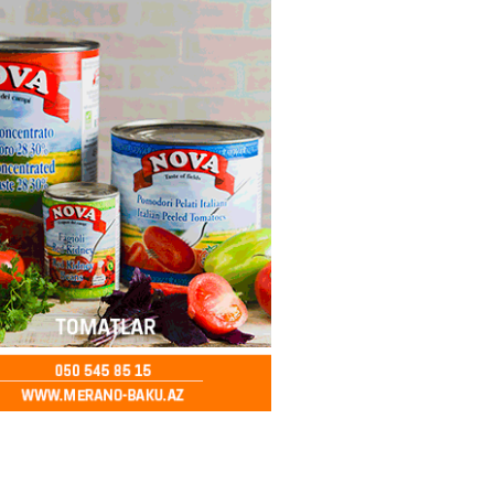
ə FACİƏ – Ər-arvad yanaraq
2026
- 13:30
84
İranla müharibəyə yox, sülhə
k verərdim
2026
- 13:15
83
ycan üzərindən Ermənistana
buğdası gedib
2026
- 13:00
85
qalma müddətinizi aşsanız,
də ABŞ-a girişinizə daimi
qoyula bilər