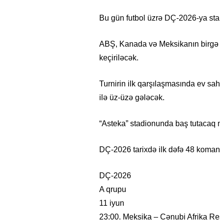
Bu gün futbol üzrə DÇ-2026-ya star
ABŞ, Kanada və Meksikanın birgə e
keçiriləcək.
Turnirin ilk qarşılaşmasında ev s
ilə üz-üzə gələcək.
“Asteka” stadionunda baş tutacaq m
DÇ-2026 tarixdə ilk dəfə 48 komanda
DÇ-2026
A qrupu
11 iyun
23:00. Meksika – Cənubi Afrika Re