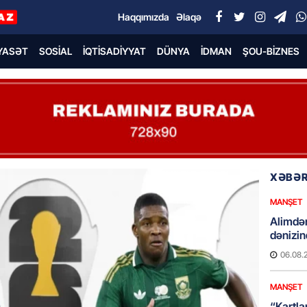
Haqqımızda
Əlaqə
YASƏT
SOSIAL
İQTISADIYYAT
DÜNYA
İDMAN
ŞOU-BIZNES
XƏBƏR
MANŞET
Alimdə
dənizin
06.08.
MANŞET
“Kartla