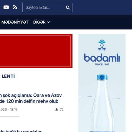
Search…
MƏDƏNIYYƏT
DIGƏR
 LENTİ
n şok açıqlama: Qara və Azov
də 120 min delfin məhv olub
2026
- 18:19
72
rla bağlı bu qaydalar