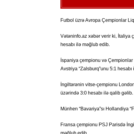
Futbol üzrə Avropa Çempionlar Liq
Vətəninfo.az xəbər verir ki, İtaliy
hesabı ilə məğlub edib.
İspaniya çempionu və Çempionlar 
Avstriya “Zalsburq”unu 5:1 hesabı 
İngiltərənin vitse-çempionu Londo
üzərində 3:0 hesabı ilə qalib gəlib.
Münhen “Bavariya”sı Hollandiya “F
Fransa çempionu PSJ Parisdə İngil
məğlub edib.