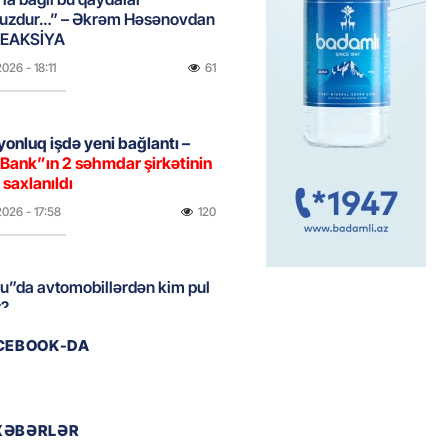
uzdur…” – Əkrəm Həsənovdan
REAKSİYA
2026
- 18:11
61
yonluq işdə yeni bağlantı –
Bank”ın 2 səhmdar şirkətinin
 saxlanıldı
2026
- 17:58
120
u”da avtomobillərdən kim pul
r?
2026
- 17:30
69
ACEBOOK-DA
təmirdən çıxan məktəbdə nələr
b? – REPORTAJ
XƏBƏRLƏR