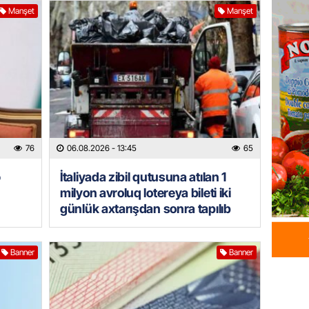
HADISƏ
Manşet
Manşet
Tərtərd
ÖLDÜ
06.08.
BANNER
Tramp: 
üstünlü
06.08.
76
06.08.2026
- 13:45
65
ə
İtaliyada zibil qutusuna atılan 1
GÜNDƏM
milyon avroluq lotereya bileti iki
Azərba
günlük axtarışdan sonra tapılıb
Rusiya 
06.08.
Banner
Banner
BANNER
ABŞ-da 
gələcək
qadağa 