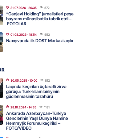
31.07.2026
- 20:35
572
ycanın UNESCO-dakı yeni
“Ganjavi Holding” jurnalistləri peşə
ndəsi kimdir? – DOSYE
bayramı münasibətilə təbrik etdi –
FOTOLAR
2026
- 16:00
70
01.08.2026
- 18:54
552
Naxçıvanda ilk DOST Mərkəzi açılır
ərimizi pozan 26 nəfər tutuldu
2026
- 15:45
74
OR
aşqırdıstan və Yaroslavldakı
30.05.2025
- 10:00
812
Laçında keçirilən üçtərəfli zirvə
mal zavodunu vurub
görüşü: Türk-İslam birliyinin
2026
güclənməsinin təzahürü
- 15:30
75
28.10.2024
- 14:35
1181
Ankarada Azərbaycan-Türkiyə
Gənclərinin Yaşıl Dünya Naminə
an Azərbaycanla bağlı tapşırıq
Həmrəylik Forumu keçirildi –
vali hərəkətə keçdi
FOTO/VİDEO
2026
- 15:15
74