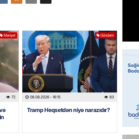
Prezide
06.08.
GÜNDƏM
Jurnali
Manşet
Gündəm
imiş
06.08.
MANŞET
Sarkisy
06.08.
MANŞET
72
06.08.2026
- 16:15
83
İtaliyad
 və
Tramp Heqsetdən niyə narazıdır?
avroluq 
in
axtarış
06.08.