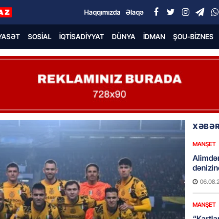
Haqqımızda
Əlaqə
YASƏT
SOSIAL
İQTISADIYYAT
DÜNYA
İDMAN
ŞOU-BIZNES
XƏBƏR
MANŞET
Alimdə
dənizin
06.08.
MANŞET
“Kartla