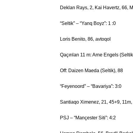
Deklan Rays, 2, Kai Havertz, 66, 
“Seltik” – “Yanq Boyz”: 1 :0
Loris Benito, 86, avtoqol
Qaçırılan 11 m: Arne Engels (Seltik
Off: Daizen Maeda (Seltik), 88
“Feyenoord” – “Bavariya”: 3:0
Santiaqo Ximenez, 21, 45+9, 11m,
PSJ – “Mançester Siti”: 4:2