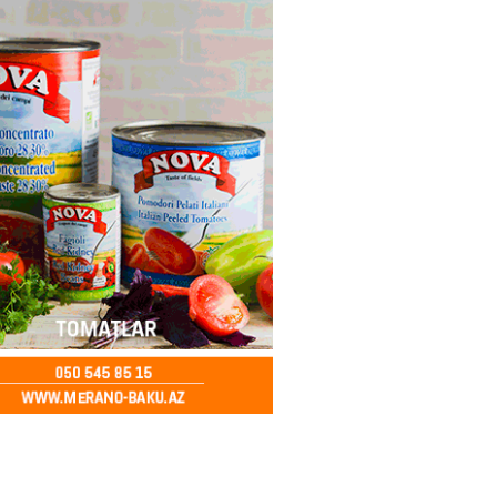
ə FACİƏ – Ər-arvad yanaraq
2026
- 13:30
76
İranla müharibəyə yox, sülhə
k verərdim
2026
- 13:15
74
ycan üzərindən Ermənistana
buğdası gedib
2026
- 13:00
77
qalma müddətinizi aşsanız,
də ABŞ-a girişinizə daimi
qoyula bilər