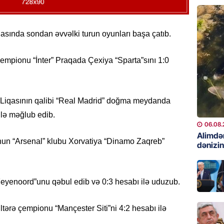
06.08.
GÜNDƏM
asında sondan əvvəlki turun oyunları başa çatıb.
Preziden
etdiyi 
a çempionu “İnter” Praqada Çexiya “Sparta”sını 1:0
DOSYE
06.08.
Liqasının qalibi “Real Madrid” doğma meydanda
GÜNDƏM
David S
ilə məğlub edib.
bağlı a
06.08.
əhəmiyy
Alimdə
nun “Arsenal” klubu Xorvatiya “Dinamo Zaqreb”
dənizin
etdirmi
06.08.
eyenoord”unu qəbul edib və 0:3 hesabı ilə uduzub.
DÜNYA
Hakan F
əl-Şeyb
tərə çempionu “Mançester Siti”ni 4:2 hesabı ilə
06.08.