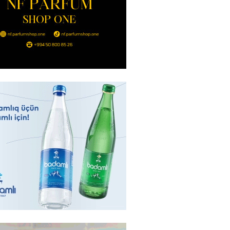
nt Əliyev 2 diplomatı geri çağırdı
2026
- 14:30
73
stin dənizdə batan qardaşı tələbə
2026
- 14:15
72
anın əmlakı müsadirə EDİLDİ
2026
- 14:00
76
a zibil qutusuna atılan 1 milyon
lotereya bileti iki günlük
dan sonra tapılıb
2026
- 13:45
65