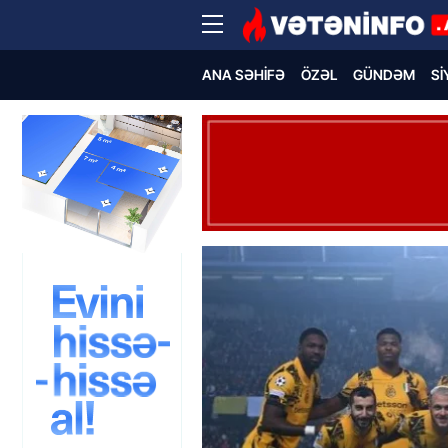
ANA SƏHIFƏ
ÖZƏL
GÜNDƏM
SI