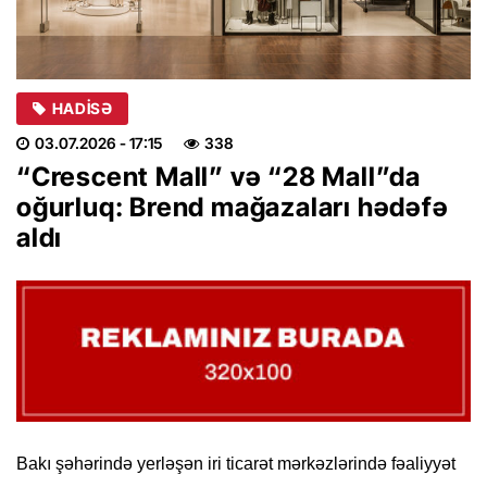
HADISƏ
03.07.2026
- 17:15
338
“Crescent Mall” və “28 Mall”da
oğurluq: Brend mağazaları hədəfə
aldı
Bakı şəhərində yerləşən iri ticarət mərkəzlərində fəaliyyət