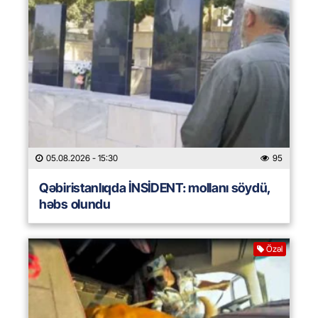
05.08.2026
- 15:30
95
Qəbiristanlıqda İNSİDENT: mollanı söydü,
həbs olundu
Özəl