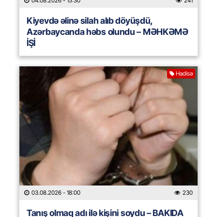
04.08.2026
- 15:30
241
Kiyevdə əlinə silah alıb döyüşdü,
Azərbaycanda həbs olundu – MƏHKƏMƏ
İŞİ
Hadisə
03.08.2026
- 18:00
230
Tanış olmaq adı ilə kişini soydu – BAKIDA