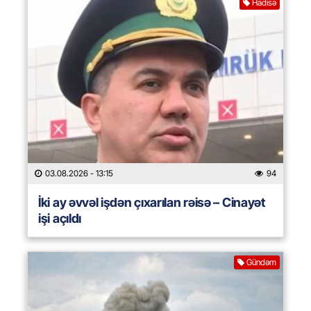
Hadisə
03.08.2026
- 13:15
94
İki ay əvvəl işdən çıxarılan rəisə – Cinayət
işi açıldı
Gündəm