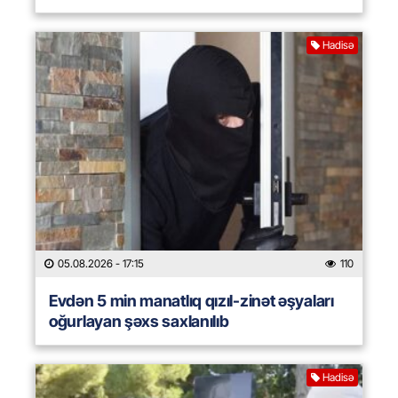
Hadisə
05.08.2026
- 17:15
110
Evdən 5 min manatlıq qızıl-zinət əşyaları
oğurlayan şəxs saxlanılıb
Hadisə