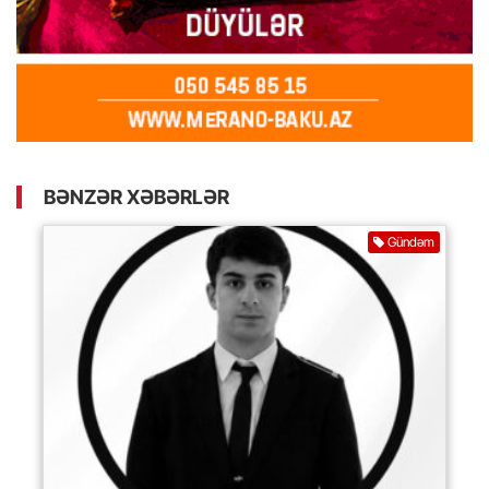
BƏNZƏR XƏBƏRLƏR
Gündəm