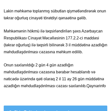
Lakin məhkəmə toplanmış sübutları qiymətləndirərək onun
təkrar oğurluq cinayəti törətdiyi qənaətinə gəlib.
Məhkəmənin hökmü ilə təqsirləndirilən şəxs Azərbaycan
Respublikası Cinayət Məcəlləsinin 177.2.2-ci maddəsi
(təkrar oğurluq) ilə təqsirli bilinərək 3 il müddətinə azadlığın
məhdudlaşdırılması cəzasına məhkum edilib.
Onun saxlanıldığı 2 gün 4 gün azadlığın
məhdudlaşdırılması cəzasına bərabər hesablanıb və
nəticədə üzərində qəti olaraq 2 il 11 ay 26 gün müddətinə
azadlığın məhdudlaşdırılması cəzası saxlanılıb.Qaynarinfo