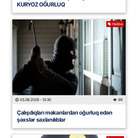
KURYOZ OĞURLUQ
Hadisə
03.08.2026
- 13:30
99
Çalışdıqları məkanlardan oğurluq edən
şəxslər saxlanılıblar