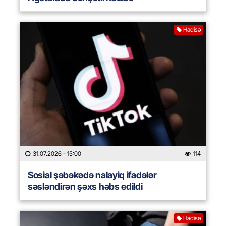
Hadisə
31.07.2026
- 15:00
114
Sosial şəbəkədə nalayiq ifadələr
səsləndirən şəxs həbs edildi
Hadisə