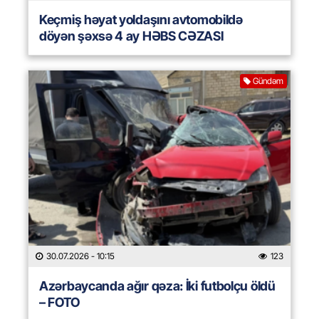
Keçmiş həyat yoldaşını avtomobildə
döyən şəxsə 4 ay HƏBS CƏZASI
Gündəm
30.07.2026
- 10:15
123
Azərbaycanda ağır qəza: İki futbolçu öldü
– FOTO