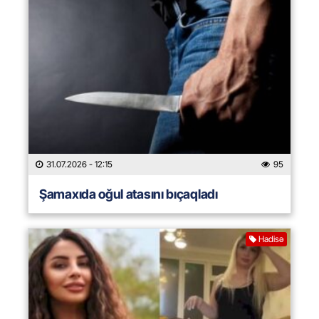
31.07.2026
- 12:15
95
Şamaxıda oğul atasını bıçaqladı
Hadisə