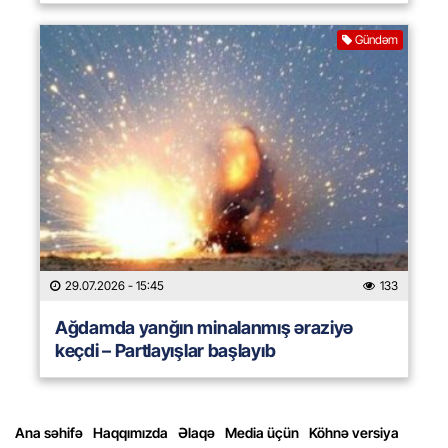
Gündəm
29.07.2026
- 15:45
133
Ağdamda yanğın minalanmış əraziyə
keçdi – Partlayışlar başlayıb
Ana səhifə
Haqqımızda
Əlaqə
Media üçün
Köhnə versiya