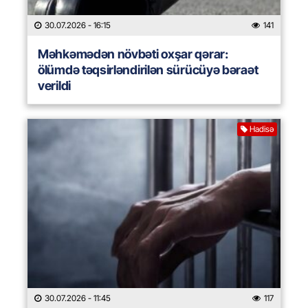
30.07.2026
- 16:15
141
Məhkəmədən növbəti oxşar qərar:
ölümdə təqsirləndirilən sürücüyə bəraət
verildi
Hadisə
30.07.2026
- 11:45
117