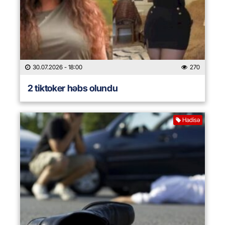
30.07.2026
- 18:00
270
2 tiktoker həbs olundu
Hadisə