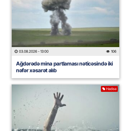
03.08.2026
- 13:00
106
Ağdərədə mina partlaması nəticəsində iki
nəfər xəsarət alıb
Hadisə