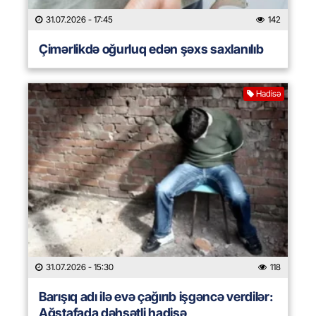
31.07.2026
- 17:45
142
Çimərlikdə oğurluq edən şəxs saxlanılıb
Hadisə
31.07.2026
- 15:30
118
Barışıq adı ilə evə çağırıb işgəncə verdilər:
Ağstafada dəhşətli hadisə