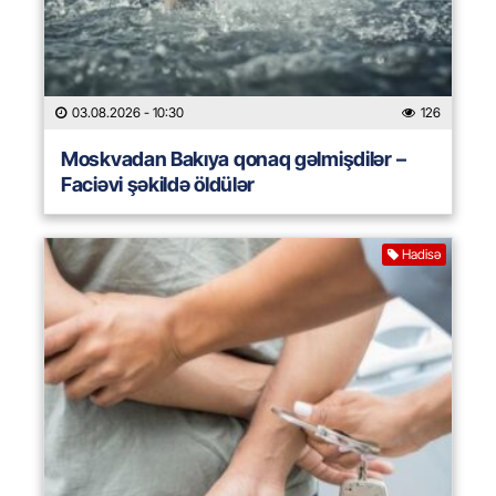
03.08.2026
- 10:30
126
Moskvadan Bakıya qonaq gəlmişdilər –
Faciəvi şəkildə öldülər
Hadisə