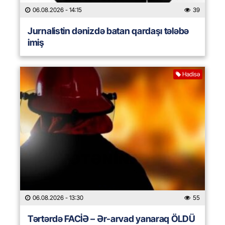
06.08.2026
- 14:15
39
Jurnalistin dənizdə batan qardaşı tələbə
imiş
Hadisə
06.08.2026
- 13:30
55
Tərtərdə FACİƏ – Ər-arvad yanaraq ÖLDÜ