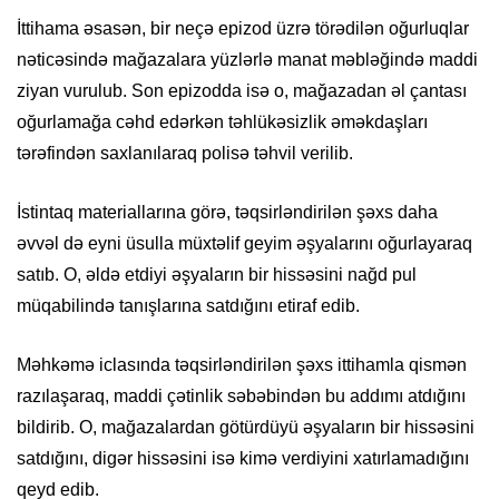
İttihama əsasən, bir neçə epizod üzrə törədilən oğurluqlar
nəticəsində mağazalara yüzlərlə manat məbləğində maddi
ziyan vurulub. Son epizodda isə o, mağazadan əl çantası
oğurlamağa cəhd edərkən təhlükəsizlik əməkdaşları
tərəfindən saxlanılaraq polisə təhvil verilib.
İstintaq materiallarına görə, təqsirləndirilən şəxs daha
əvvəl də eyni üsulla müxtəlif geyim əşyalarını oğurlayaraq
satıb. O, əldə etdiyi əşyaların bir hissəsini nağd pul
müqabilində tanışlarına satdığını etiraf edib.
Məhkəmə iclasında təqsirləndirilən şəxs ittihamla qismən
razılaşaraq, maddi çətinlik səbəbindən bu addımı atdığını
bildirib. O, mağazalardan götürdüyü əşyaların bir hissəsini
satdığını, digər hissəsini isə kimə verdiyini xatırlamadığını
qeyd edib.