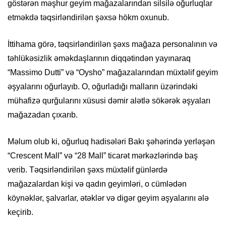
göstərən məşhur geyim mağazalarından silsilə oğurluqlar
etməkdə təqsirləndirilən şəxsə hökm oxunub.
İttihama görə, təqsirləndirilən şəxs mağaza personalının və
təhlükəsizlik əməkdaşlarının diqqətindən yayınaraq
“Massimo Dutti” və “Oysho” mağazalarından müxtəlif geyim
əşyalarını oğurlayıb. O, oğurladığı malların üzərindəki
mühafizə qurğularını xüsusi dəmir alətlə sökərək əşyaları
mağazadan çıxarıb.
Məlum olub ki, oğurluq hadisələri Bakı şəhərində yerləşən
“Crescent Mall” və “28 Mall” ticarət mərkəzlərində baş
verib. Təqsirləndirilən şəxs müxtəlif günlərdə
mağazalardan kişi və qadın geyimləri, o cümlədən
köynəklər, şalvarlar, ətəklər və digər geyim əşyalarını ələ
keçirib.