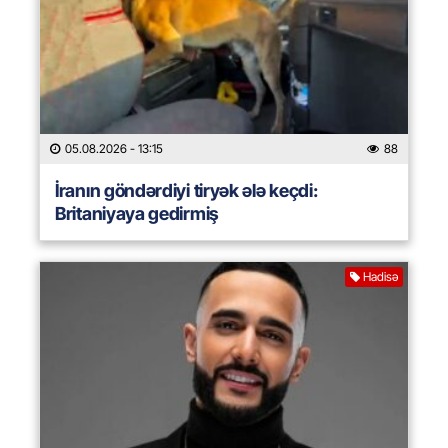
05.08.2026
- 13:15
88
İranın göndərdiyi tiryək ələ keçdi:
Britaniyaya gedirmiş
Hadisə