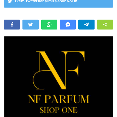
Bizim Twitter kanalımıza abunə olun