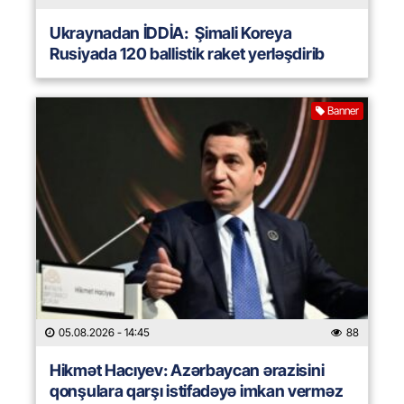
Ukraynadan İDDİA: Şimali Koreya
Rusiyada 120 ballistik raket yerləşdirib
Banner
05.08.2026
- 14:45
88
Hikmət Hacıyev: Azərbaycan ərazisini
qonşulara qarşı istifadəyə imkan verməz