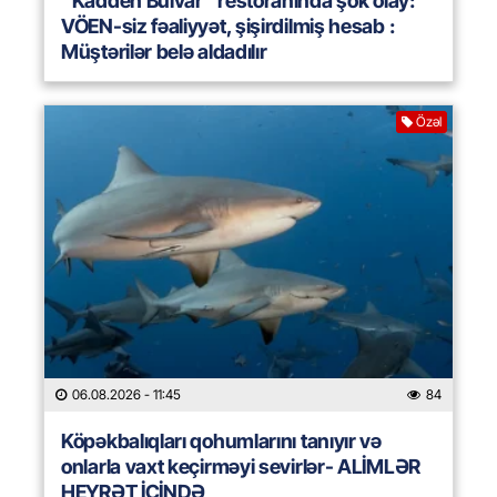
“Kaddeh Bulvar” restoranında şok olay:
VÖEN-siz fəaliyyət, şişirdilmiş hesab :
Müştərilər belə aldadılır
Özəl
06.08.2026
- 11:45
84
Köpəkbalıqları qohumlarını tanıyır və
onlarla vaxt keçirməyi sevirlər- ALİMLƏR
HEYRƏT İÇİNDƏ