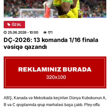
ÖZƏL
25.06.2026
- 10:00
171
DÇ-2026: 13 komanda 1/16 finala
vəsiqə qazandı
ABŞ, Kanada və Meksikada keçirilən Dünya Kubokunun A,
B və C qruplarında qrup mərhələsi başa çatıb. Pley-offa