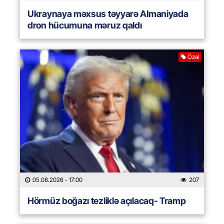
Ukraynaya məxsus təyyarə Almaniyada
dron hücumuna məruz qaldı
Özəl
05.08.2026
- 17:00
207
Hörmüz boğazı tezliklə açılacaq- Tramp