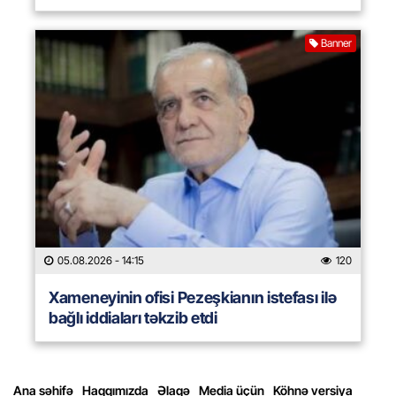
Banner
05.08.2026
- 14:15
120
Xameneyinin ofisi Pezeşkianın istefası ilə
bağlı iddiaları təkzib etdi
Ana səhifə
Haqqımızda
Əlaqə
Media üçün
Köhnə versiya