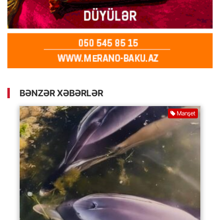
BƏNZƏR XƏBƏRLƏR
Manşet