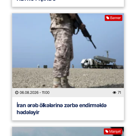
Banner
06.08.2026
- 11:00
71
İran ərəb ölkələrinə zərbə endirməklə
hədələyir
Manşet