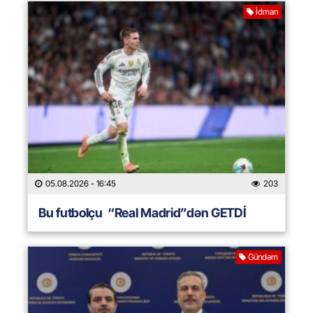
İdman
05.08.2026
- 16:45
203
Bu futbolçu “Real Madrid”dən GETDİ
Gündəm