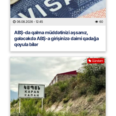
06.08.2026
- 12:45
60
ABŞ-da qalma müddətinizi aşsanız,
gələcəkdə ABŞ-a girişinizə daimi qadağa
qoyula bilər
Gündəm