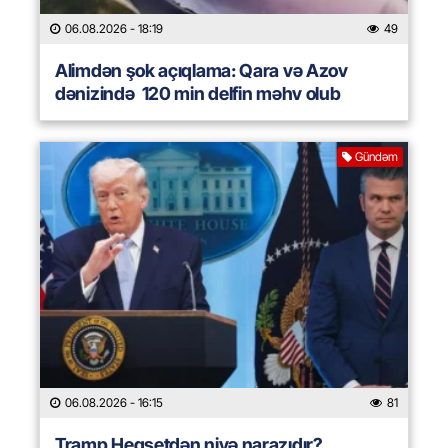
06.08.2026
- 18:19
49
Alimdən şok açıqlama: Qara və Azov
dənizində 120 min delfin məhv olub
Gündəm
06.08.2026
- 16:15
81
Tramp Heqsetdən niyə narazıdır?