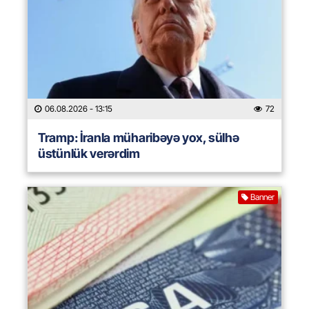
06.08.2026
- 13:15
72
Tramp: İranla müharibəyə yox, sülhə
üstünlük verərdim
Banner