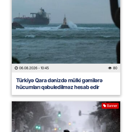
06.08.2026
- 10:45
80
Türkiyə Qara dənizdə mülki gəmilərə
hücumları qəbuledilməz hesab edir
Banner