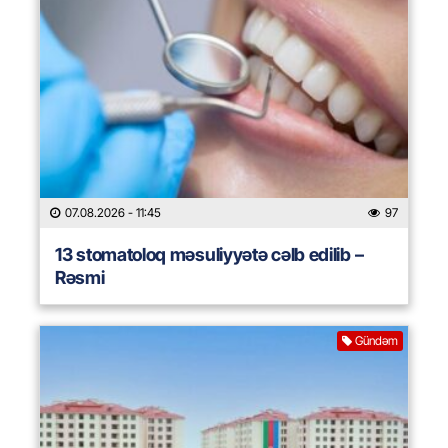
07.08.2026
- 11:45
97
13 stomatoloq məsuliyyətə cəlb edilib –
Rəsmi
Gündəm