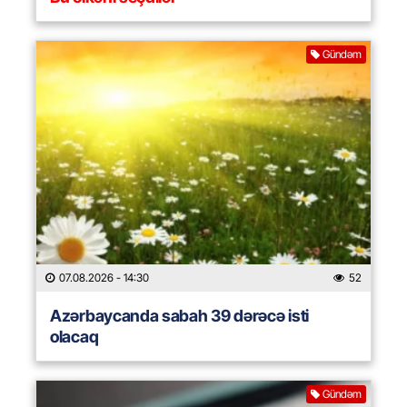
Gündəm
07.08.2026
- 14:30
52
Azərbaycanda sabah 39 dərəcə isti
olacaq
Gündəm