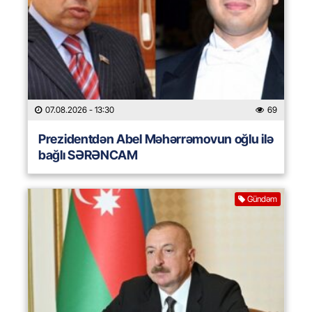
07.08.2026
- 13:30
69
Prezidentdən Abel Məhərrəmovun oğlu ilə
bağlı SƏRƏNCAM
Gündəm