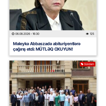
06.08.2026
- 16:30
125
Məleykə Abbaszadə abituriyentlərə
çağırış etdi: MÜTLƏQ OXUYUN!
Gündəm