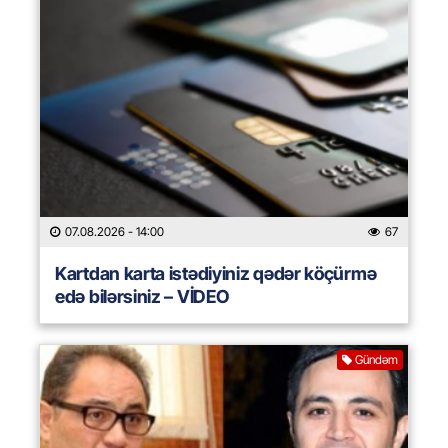
07.08.2026
- 14:00
67
Kartdan karta istədiyiniz qədər köçürmə
edə bilərsiniz – VİDEO
Gündəm