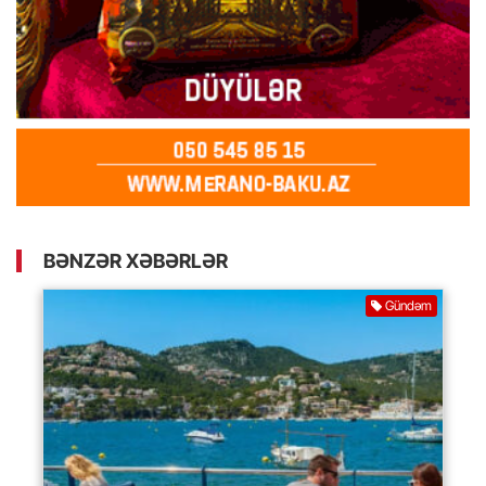
BƏNZƏR XƏBƏRLƏR
Gündəm