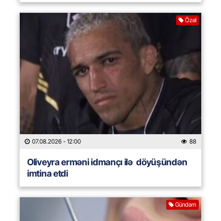
Özəl
07.08.2026
- 12:00
88
Oliveyra erməni idmançı ilə döyüşündən
imtina etdi
Gündəm