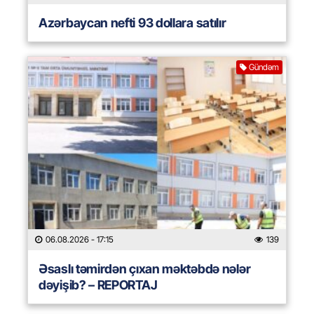
Azərbaycan nefti 93 dollara satılır
Gündəm
06.08.2026
- 17:15
139
Əsaslı təmirdən çıxan məktəbdə nələr
dəyişib? – REPORTAJ