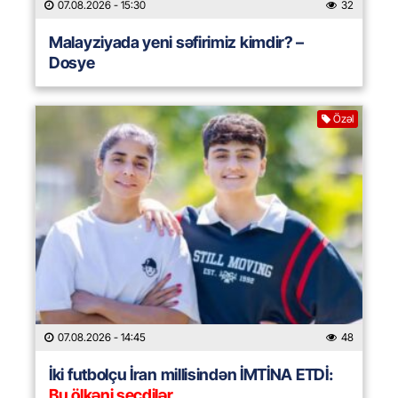
07.08.2026
- 15:30
32
Malayziyada yeni səfirimiz kimdir? –
Dosye
Özəl
07.08.2026
- 14:45
48
İki futbolçu İran millisindən İMTİNA ETDİ:
Bu ölkəni seçdilər