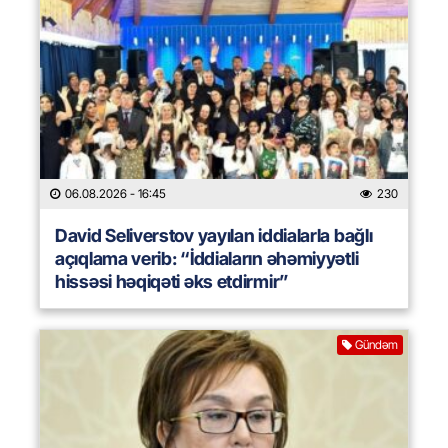
06.08.2026
- 16:45
230
David Seliverstov yayılan iddialarla bağlı
açıqlama verib: “İddiaların əhəmiyyətli
hissəsi həqiqəti əks etdirmir”
Gündəm