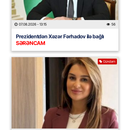
07.08.2026
- 13:15
56
Prezidentdən Xəzər Fərhadov ilə bağlı
SƏRƏNCAM
Gündəm