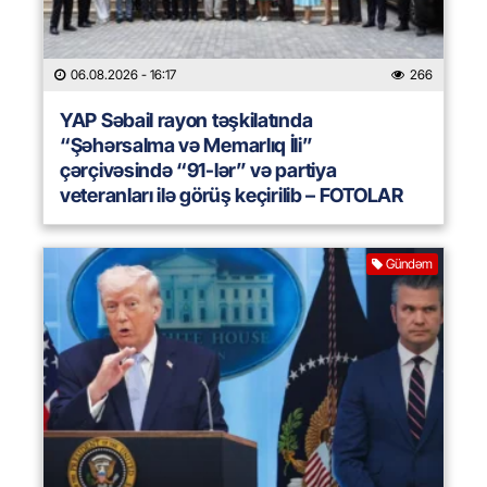
06.08.2026
- 16:17
266
YAP Səbail rayon təşkilatında
“Şəhərsalma və Memarlıq İli”
çərçivəsində “91-lər” və partiya
veteranları ilə görüş keçirilib – FOTOLAR
Gündəm