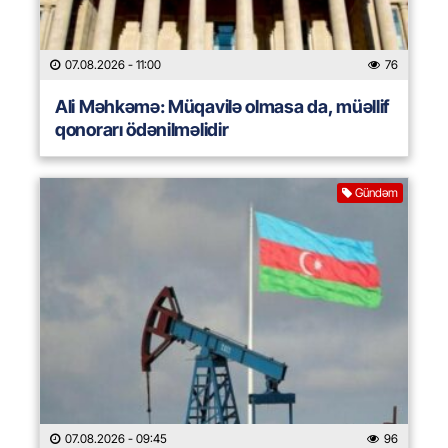
07.08.2026
- 11:00
76
Ali Məhkəmə: Müqavilə olmasa da, müəllif
qonorarı ödənilməlidir
Gündəm
07.08.2026
- 09:45
96