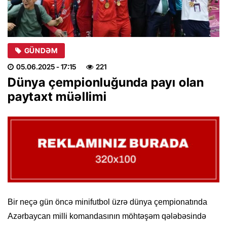
GÜNDƏM
05.06.2025
- 17:15
221
Dünya çempionluğunda payı olan
paytaxt müəllimi
Bir neçə gün öncə minifutbol üzrə dünya çempionatında
Azərbaycan milli komandasının möhtəşəm qələbəsində