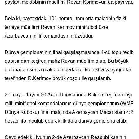
paytaxt məktəbinin müəllimi Rəvan Kərimovun da payı var.
Belə ki, paytaxtdakı 101 nömrəli tam orta məktəbin fiziki
tərbiyə müəllimi Rəvan Kərimov minifutbol üzrə
Azərbaycan milli komandasının üzvüdür.
Dünya çempionatının final qarşılaşmasında 4-cü topu rəqib
qapısından keçirən məhz Rəvan müəllim olub. Bu böyük
qələbədən sonra məktəbin pedaqoji kollektivi və şagirdlər
tərəfindən R.Kərimov böyük coşqu ilə qarşılanıb.
21 may – 1 iyun 2025-ci il tarixlərində Bakıda keçirilən kişi
milli minifutbol komandalarının dünya çempionatının (WMF
Dünya Kuboku) final matçında Azərbaycan Macarıstanı 4:2
hesabı ilə məğlub edərək ilk dəfə dünya çempionu olub.
Qeyd edək ki, iyunun 2-də Azərbaycan Respublikasının