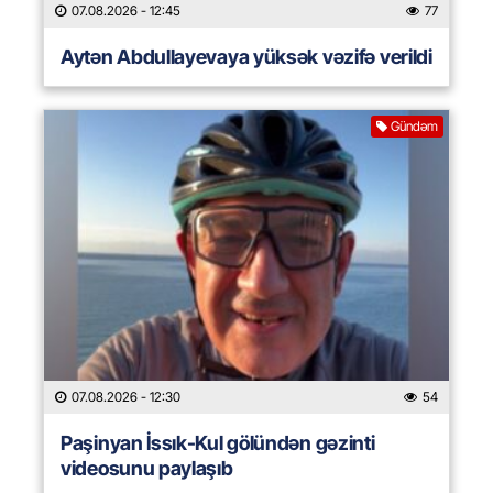
07.08.2026
- 12:45
77
Aytən Abdullayevaya yüksək vəzifə verildi
Gündəm
07.08.2026
- 12:30
54
Paşinyan İssık-Kul gölündən gəzinti
videosunu paylaşıb