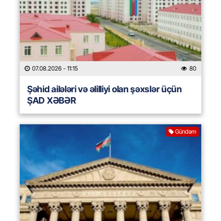
07.08.2026
- 11:15
80
Şəhid ailələri və əlilliyi olan şəxslər üçün
ŞAD XƏBƏR
Gündəm