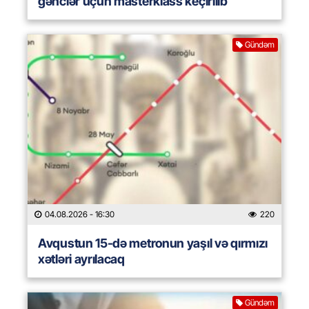
gənclər üçün masterklass keçirilib
Gündəm
04.08.2026
- 16:30
220
Avqustun 15-də metronun yaşıl və qırmızı
xətləri ayrılacaq
Gündəm