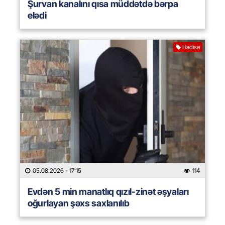
Şurvan kanalını qısa müddətdə bərpa
elədi
Hadisə
05.08.2026
- 17:15
114
Evdən 5 min manatlıq qızıl-zinət əşyaları
oğurlayan şəxs saxlanılıb