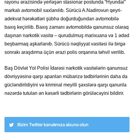
rayonu ərazisində yerləşən stasionar postunda “Hyundai”
markalı avtomobil saxlanılıb. Sürücü A.Nadirovun qeyri-
adekvat hərəkətləri şübhə doğurduğundan avtomobilə
baxış keçirilib. Baxış zamanı avtomobildə qanunsuz olaraq
daşınan narkotik vasitə – qurudulmuş marixuana və 1 ədəd
beşbarmaq aşkarlanıb. Sürücü nəqliyyat vasitəsi ilə birgə
sonrakı araşdırma üçün ərazi polis orqanına təhvil verilib.
Baş Dövlət Yol Polisi İdarəsi narkotik vasitələrin qanunsuz
dövriyyəsinə qarşı aparılan mübarizə tədbirlərinin daha da
gücləndirildiyini və kriminal meyilli şəxslərə qarşı qanunla
nəzərdə tutulan ən kəsərli tədbirlərin görüləcəyini bildirir.
Bizim Twitter kanalımıza abunə olun