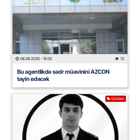
06.08.2026
- 15:00
72
Bu agentlikdə sədr müavinini AZCON
təyin edəcək
Gündəm