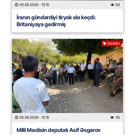
05.08.2026
- 13:15
93
İranın göndərdiyi tiryək ələ keçdi:
Britaniyaya gedirmiş
Gündəm
05.08.2026
- 12:15
112
Milli Məclisin deputatı Asif Əsgərov