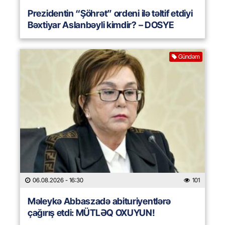
Prezidentin “Şöhrət” ordeni ilə təltif etdiyi
Bəxtiyar Aslanbəyli kimdir? – DOSYE
Gündəm
06.08.2026
- 16:30
101
Məleykə Abbaszadə abituriyentlərə
çağırış etdi: MÜTLƏQ OXUYUN!