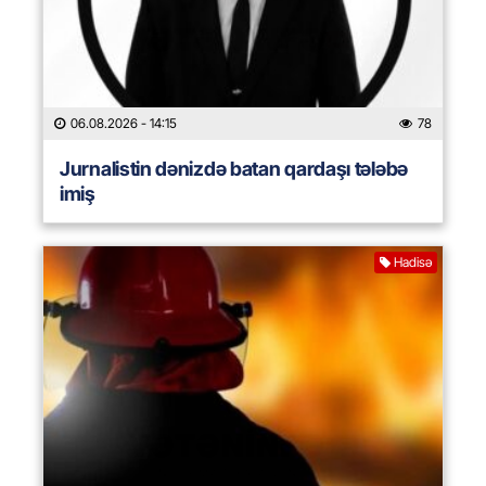
06.08.2026
- 14:15
78
Jurnalistin dənizdə batan qardaşı tələbə
imiş
Hadisə