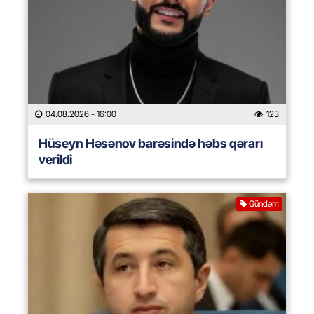
04.08.2026
- 16:00
123
Hüseyn Həsənov barəsində həbs qərarı
verildi
Gündəm