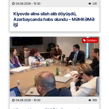
04.08.2026
- 15:30
241
Kiyevdə əlinə silah alıb döyüşdü,
Azərbaycanda həbs olundu – MƏHKƏMƏ
İŞİ
Gündəm
04.08.2026
- 10:30
109