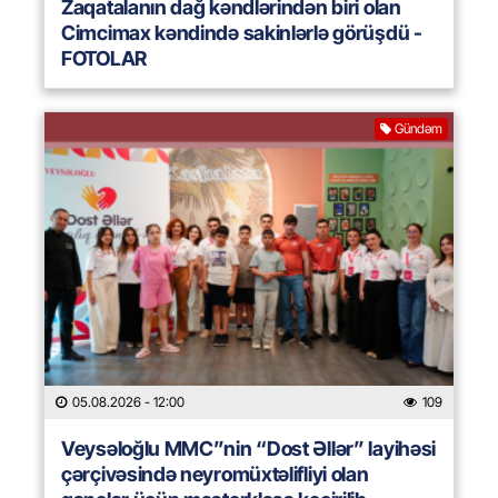
Zaqatalanın dağ kəndlərindən biri olan
Cimcimax kəndində sakinlərlə görüşdü -
FOTOLAR
Gündəm
05.08.2026
- 12:00
109
Veysəloğlu MMC”nin “Dost Əllər” layihəsi
çərçivəsində neyromüxtəlifliyi olan