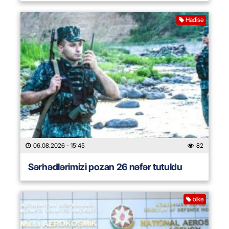
Hadisə
06.08.2026
- 15:45
82
Sərhədlərimizi pozan 26 nəfər tutuldu
ölkə