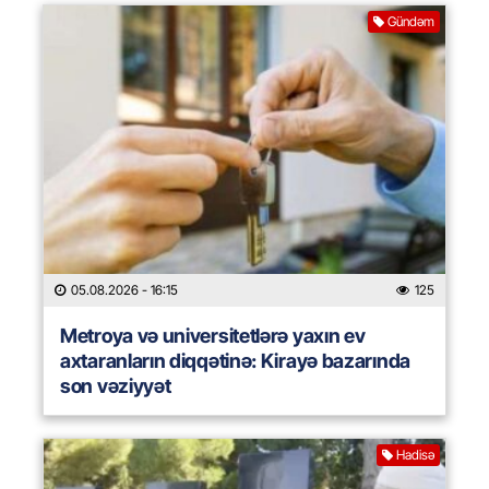
Gündəm
05.08.2026
- 16:15
125
Metroya və universitetlərə yaxın ev
axtaranların diqqətinə: Kirayə bazarında
son vəziyyət
Hadisə