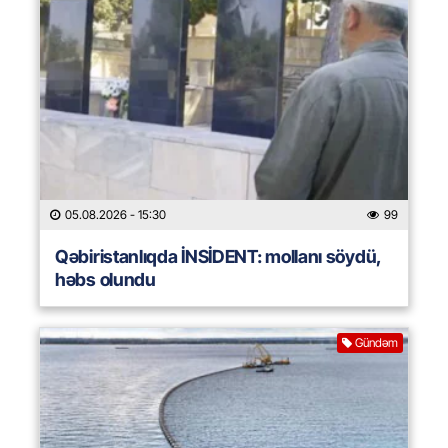
05.08.2026
- 15:30
99
Qəbiristanlıqda İNSİDENT: mollanı söydü,
həbs olundu
Gündəm