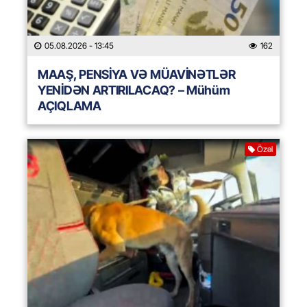
05.08.2026
- 13:45
162
MAAŞ, PENSİYA VƏ MÜAVİNƏTLƏR
YENİDƏN ARTIRILACAQ? – Mühüm
AÇIQLAMA
Özəl