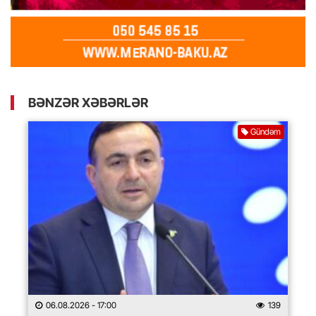
BƏNZƏR XƏBƏRLƏR
Gündəm
06.08.2026
- 17:00
139