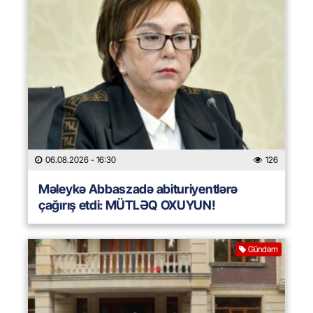
06.08.2026
- 16:30
126
Məleykə Abbaszadə abituriyentlərə
çağırış etdi: MÜTLƏQ OXUYUN!
Gündəm