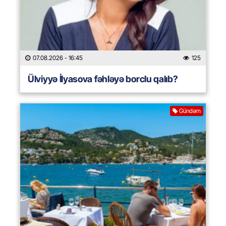
07.08.2026
- 16:45
125
Ülviyyə İlyasova fəhləyə borclu qalıb?
Gündəm