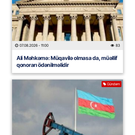
07.08.2026
- 11:00
83
Ali Məhkəmə: Müqavilə olmasa da, müəllif
qonorarı ödənilməlidir
Gündəm