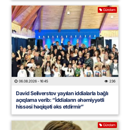
Gündəm
06.08.2026
- 16:45
236
David Seliverstov yayılan iddialarla bağlı
açıqlama verib: “İddiaların əhəmiyyətli
hissəsi həqiqəti əks etdirmir”
Gündəm