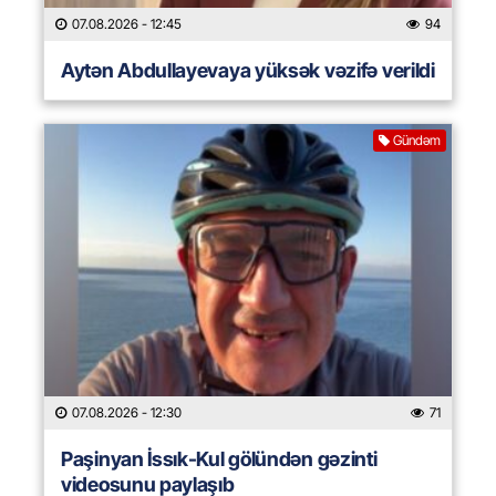
07.08.2026
- 12:45
94
Aytən Abdullayevaya yüksək vəzifə verildi
Gündəm
07.08.2026
- 12:30
71
Paşinyan İssık-Kul gölündən gəzinti
videosunu paylaşıb