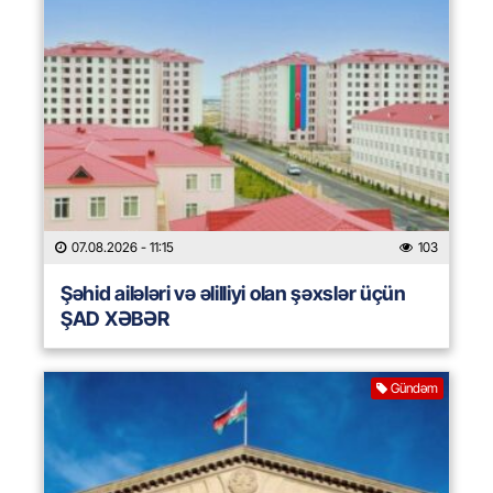
07.08.2026
- 11:15
103
Şəhid ailələri və əlilliyi olan şəxslər üçün
ŞAD XƏBƏR
Gündəm