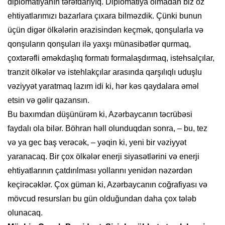
diplomatiyanın tərəfdarıyıq. Diplomatiya olmadan biz öz
ehtiyatlarımızı bazarlara çıxara bilməzdik. Çünki bunun
üçün digər ölkələrin ərazisindən keçmək, qonşularla və
qonşuların qonşuları ilə yaxşı münasibətlər qurmaq,
çoxtərəfli əməkdaşlıq formatı formalaşdırmaq, istehsalçılar,
tranzit ölkələr və istehlakçılar arasında qarşılıqlı uduşlu
vəziyyət yaratmaq lazım idi ki, hər kəs qaydalara əməl
etsin və gəlir qazansın.
Bu baxımdan düşünürəm ki, Azərbaycanın təcrübəsi
faydalı ola bilər. Böhran həll olunduqdan sonra, – bu, tez
və ya gec baş verəcək, – yəqin ki, yeni bir vəziyyət
yaranacaq. Bir çox ölkələr enerji siyasətlərini və enerji
ehtiyatlarının çatdırılması yollarını yenidən nəzərdən
keçirəcəklər. Çox güman ki, Azərbaycanın coğrafiyası və
mövcud resursları bu gün olduğundan daha çox tələb
olunacaq.