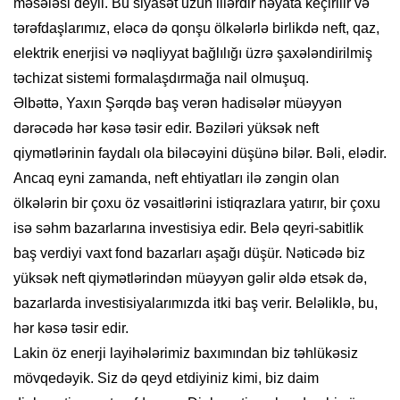
məsələsi deyil. Bu siyasət uzun illərdir həyata keçirilir və
tərəfdaşlarımız, eləcə də qonşu ölkələrlə birlikdə neft, qaz,
elektrik enerjisi və nəqliyyat bağlılığı üzrə şaxələndirilmiş
təchizat sistemi formalaşdırmağa nail olmuşuq.
Əlbəttə, Yaxın Şərqdə baş verən hadisələr müəyyən
dərəcədə hər kəsə təsir edir. Bəziləri yüksək neft
qiymətlərinin faydalı ola biləcəyini düşünə bilər. Bəli, elədir.
Ancaq eyni zamanda, neft ehtiyatları ilə zəngin olan
ölkələrin bir çoxu öz vəsaitlərini istiqrazlara yatırır, bir çoxu
isə səhm bazarlarına investisiya edir. Belə qeyri-sabitlik
baş verdiyi vaxt fond bazarları aşağı düşür. Nəticədə biz
yüksək neft qiymətlərindən müəyyən gəlir əldə etsək də,
bazarlarda investisiyalarımızda itki baş verir. Beləliklə, bu,
hər kəsə təsir edir.
Lakin öz enerji layihələrimiz baxımından biz təhlükəsiz
mövqedəyik. Siz də qeyd etdiyiniz kimi, biz daim