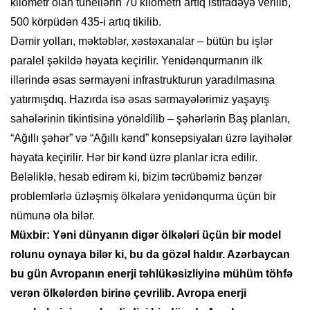
kilometr olan tunellərin 70 kilometri artıq istifadəyə verilib,
500 körpüdən 435-i artıq tikilib.
Dəmir yolları, məktəblər, xəstəxanalar – bütün bu işlər
paralel şəkildə həyata keçirilir. Yenidənqurmanın ilk
illərində əsas sərmayəni infrastrukturun yaradılmasına
yatırmışdıq. Hazırda isə əsas sərmayələrimiz yaşayış
sahələrinin tikintisinə yönəldilib – şəhərlərin Baş planları,
“Ağıllı şəhər” və “Ağıllı kənd” konsepsiyaları üzrə layihələr
həyata keçirilir. Hər bir kənd üzrə planlar icra edilir.
Beləliklə, hesab edirəm ki, bizim təcrübəmiz bənzər
problemlərlə üzləşmiş ölkələrə yenidənqurma üçün bir
nümunə ola bilər.
Müxbir: Yəni dünyanın digər ölkələri üçün bir model
rolunu oynaya bilər ki, bu da gözəl haldır. Azərbaycan
bu gün Avropanın enerji təhlükəsizliyinə mühüm töhfə
verən ölkələrdən birinə çevrilib. Avropa enerji