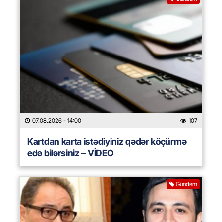
07.08.2026
- 14:00
107
Kartdan karta istədiyiniz qədər köçürmə
edə bilərsiniz – VİDEO
Gündəm