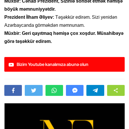
Müxbir: Cənab Prezident, Sizinlə söhbət etmək həmişə
böyük məmnuniyyətdir.
Prezident İlham Əliyev:
Təşəkkür edirəm. Sizi yenidən
Azərbaycanda görməkdən məmnunam.
Müxbir: Geri qayıtmaq həmişə çox xoşdur. Müsahibəyə
görə təşəkkür edirəm.
Bizim Youtube kanalımıza abunə olun