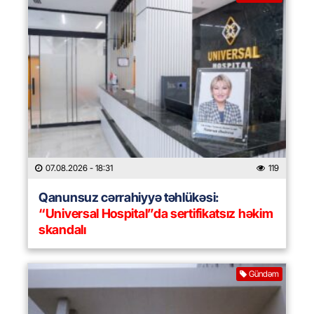
07.08.2026
- 18:31
119
Qanunsuz cərrahiyyə təhlükəsi:
“Universal Hospital”da sertifikatsız həkim
skandalı
Gündəm