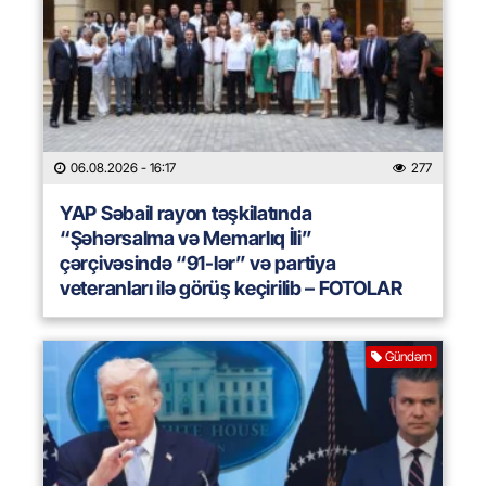
06.08.2026
- 16:17
277
YAP Səbail rayon təşkilatında
“Şəhərsalma və Memarlıq İli”
çərçivəsində “91-lər” və partiya
veteranları ilə görüş keçirilib – FOTOLAR
Gündəm