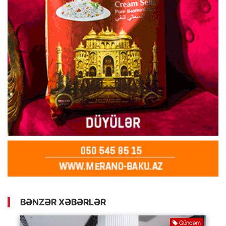
BƏNZƏR XƏBƏRLƏR
Gündəm