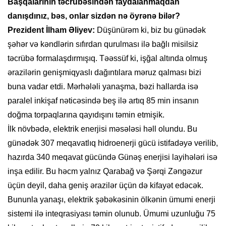
Başqalarının təcrübəsindən faydalanmaqdan
danışdınız, bəs, onlar sizdən nə öyrənə bilər?
Prezident İlham Əliyev:
Düşünürəm ki, biz bu günədək
şəhər və kəndlərin sıfırdan qurulması ilə bağlı misilsiz
təcrübə formalaşdırmışıq. Təəssüf ki, işğal altında olmuş
ərazilərin genişmiqyaslı dağıntılara məruz qalması bizi
buna vadar etdi. Mərhələli yanaşma, bəzi hallarda isə
paralel inkişaf nəticəsində beş ilə artıq 85 min insanın
doğma torpaqlarına qayıdışını təmin etmişik.
İlk növbədə, elektrik enerjisi məsələsi həll olundu. Bu
günədək 307 meqavatlıq hidroenerji gücü istifadəyə verilib,
hazırda 340 meqavat gücündə Günəş enerjisi layihələri isə
inşa edilir. Bu həcm yalnız Qarabağ və Şərqi Zəngəzur
üçün deyil, daha geniş ərazilər üçün də kifayət edəcək.
Bununla yanaşı, elektrik şəbəkəsinin ölkənin ümumi enerji
sistemi ilə inteqrasiyası təmin olunub. Ümumi uzunluğu 75