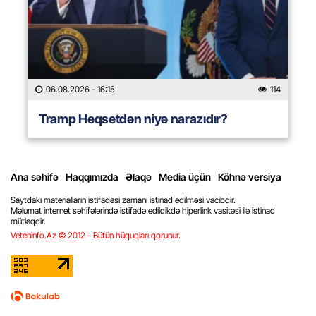
06.08.2026
- 16:15
114
Tramp Heqsetdən niyə narazıdır?
Ana səhifə
Haqqımızda
Əlaqə
Media üçün
Köhnə versiya
Saytdakı materialların istifadəsi zamanı istinad edilməsi vacibdir.
Məlumat internet səhifələrində istifadə edildikdə hiperlink vasitəsi ilə istinad
mütləqdir.
Veteninfo.Az © 2012 - Bütün hüquqları qorunur.