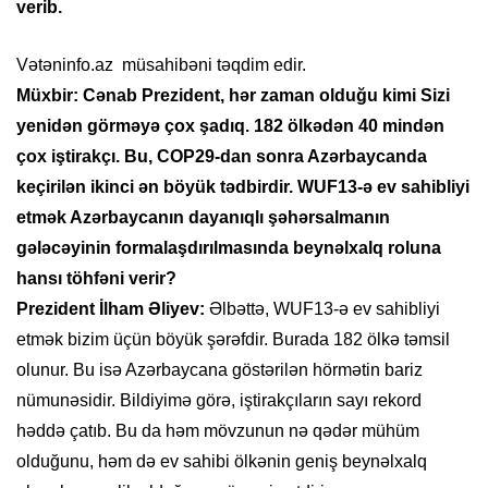
verib.
Vətəninfo.az müsahibəni təqdim edir.
Müxbir: Cənab Prezident, hər zaman olduğu kimi Sizi
yenidən görməyə çox şadıq. 182 ölkədən 40 mindən
çox iştirakçı. Bu, COP29-dan sonra Azərbaycanda
keçirilən ikinci ən böyük tədbirdir. WUF13-ə ev sahibliyi
etmək Azərbaycanın dayanıqlı şəhərsalmanın
gələcəyinin formalaşdırılmasında beynəlxalq roluna
hansı töhfəni verir?
Prezident İlham Əliyev:
Əlbəttə, WUF13-ə ev sahibliyi
etmək bizim üçün böyük şərəfdir. Burada 182 ölkə təmsil
olunur. Bu isə Azərbaycana göstərilən hörmətin bariz
nümunəsidir. Bildiyimə görə, iştirakçıların sayı rekord
həddə çatıb. Bu da həm mövzunun nə qədər mühüm
olduğunu, həm də ev sahibi ölkənin geniş beynəlxalq