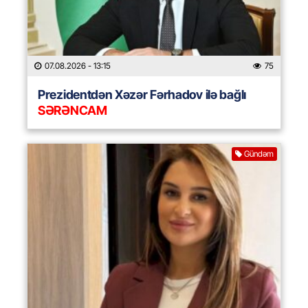
07.08.2026
- 13:15
75
Prezidentdən Xəzər Fərhadov ilə bağlı
SƏRƏNCAM
Gündəm