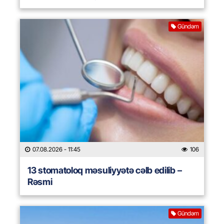
Gündəm
07.08.2026
- 11:45
106
13 stomatoloq məsuliyyətə cəlb edilib –
Rəsmi
Gündəm