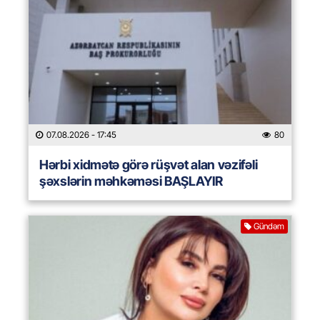
07.08.2026
- 17:45
80
Hərbi xidmətə görə rüşvət alan vəzifəli
şəxslərin məhkəməsi BAŞLAYIR
Gündəm