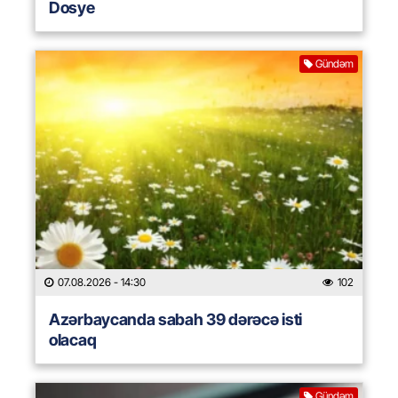
Dosye
Gündəm
07.08.2026
- 14:30
102
Azərbaycanda sabah 39 dərəcə isti
olacaq
Gündəm