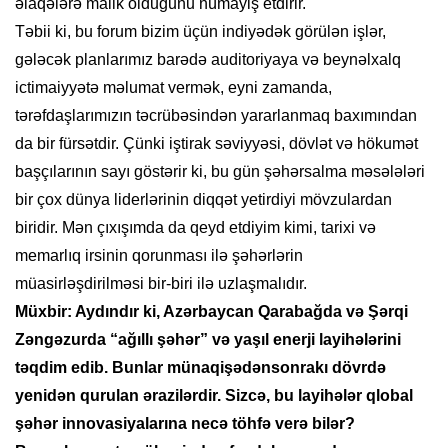
əlaqələrə malik olduğunu nümayiş etdirir.
Təbii ki, bu forum bizim üçün indiyədək görülən işlər,
gələcək planlarımız barədə auditoriyaya və beynəlxalq
ictimaiyyətə məlumat vermək, eyni zamanda,
tərəfdaşlarımızın təcrübəsindən yararlanmaq baxımından
da bir fürsətdir. Çünki iştirak səviyyəsi, dövlət və hökumət
başçılarının sayı göstərir ki, bu gün şəhərsalma məsələləri
bir çox dünya liderlərinin diqqət yetirdiyi mövzulardan
biridir. Mən çıxışımda da qeyd etdiyim kimi, tarixi və
memarlıq irsinin qorunması ilə şəhərlərin
müasirləşdirilməsi bir-biri ilə uzlaşmalıdır.
Müxbir: Aydındır ki, Azərbaycan Qarabağda və Şərqi
Zəngəzurda “ağıllı şəhər” və yaşıl enerji layihələrini
təqdim edib. Bunlar münaqişədənsonrakı dövrdə
yenidən qurulan ərazilərdir. Sizcə, bu layihələr qlobal
şəhər innovasiyalarına necə töhfə verə bilər?