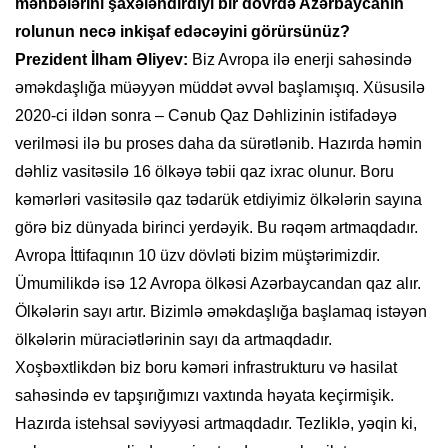
mənbələrini şaxələndirdiyi bir dövrdə Azərbaycanın
rolunun necə inkişaf edəcəyini görürsünüz?
Prezident İlham Əliyev:
Biz Avropa ilə enerji sahəsində
əməkdaşlığa müəyyən müddət əvvəl başlamışıq. Xüsusilə
2020-ci ildən sonra – Cənub Qaz Dəhlizinin istifadəyə
verilməsi ilə bu proses daha da sürətlənib. Hazırda həmin
dəhliz vasitəsilə 16 ölkəyə təbii qaz ixrac olunur. Boru
kəmərləri vasitəsilə qaz tədarük etdiyimiz ölkələrin sayına
görə biz dünyada birinci yerdəyik. Bu rəqəm artmaqdadır.
Avropa İttifaqının 10 üzv dövləti bizim müştərimizdir.
Ümumilikdə isə 12 Avropa ölkəsi Azərbaycandan qaz alır.
Ölkələrin sayı artır. Bizimlə əməkdaşlığa başlamaq istəyən
ölkələrin müraciətlərinin sayı da artmaqdadır.
Xoşbəxtlikdən biz boru kəməri infrastrukturu və hasilat
sahəsində ev tapşırığımızı vaxtında həyata keçirmişik.
Hazırda istehsal səviyyəsi artmaqdadır. Tezliklə, yəqin ki,