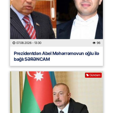
07.08.2026
- 13:30
96
Prezidentdən Abel Məhərrəmovun oğlu ilə
bağlı SƏRƏNCAM
Gündəm