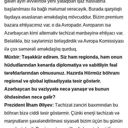
gələn ayın əvvəlində yeni yataqdan qaz hasilatına
başlanılması ilə bağlı məlumat verəcəyik. Burada qarşılıqlı
faydaya əsaslanan əməkdaşlıq mövcuddur. Bizim premium
bazara ehtiyacımız var, o da Avropadır. Avropanın isə
Azərbaycan kimi alternativ təchizat mənbəyinə ehtiyacı var.
Beləliklə, biz səylərimizi birləşdirdik və Avropa Komissiyası
ilə çox səmərəli əməkdaşlıq qurduq.
Müxbir: Təşəkkür edirəm. Siz həm regionda, həm onun
hüdudlarından kənarda diplomatiya və sabitliyin fəal
tərəfdarlarından olmusunuz. Hazırda Hörmüz böhranı
regional və qlobal iqtisadiyyata təsir göstərir.
Azərbaycan bu vəziyyətə necə yanaşır və bunun
öhdəsindən necə gəlir?
Prezident İlham Əliyev:
Təchizat zənciri baxımından bu
böhran bizə ciddi təsir göstərmir. Çünki enerji təchizatı və
marşrutların şaxələndirilməsi siyasəti bizim üçün bu günün