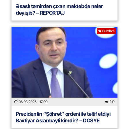
Əsaslı təmirdən çıxan məktəbdə nələr
dəyişib? – REPORTAJ
Gündəm
06.08.2026
- 17:00
219
Prezidentin “Şöhrət” ordeni ilə təltif etdiyi
Bəxtiyar Aslanbəyli kimdir? – DOSYE