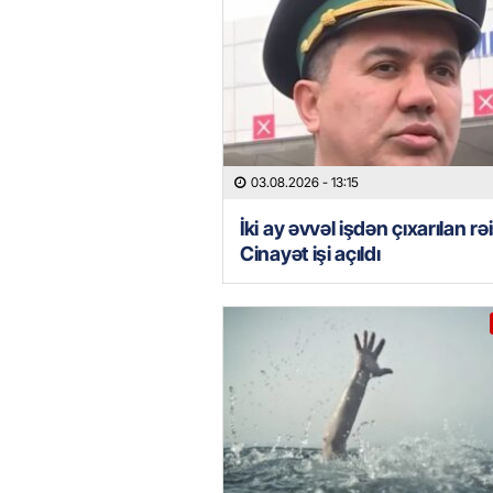
03.08.2026
- 13:15
İki ay əvvəl işdən çıxarılan rə
Cinayət işi açıldı