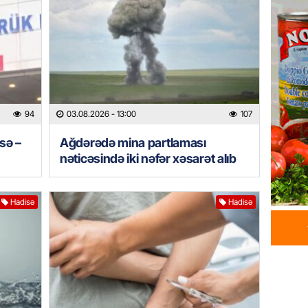
06.08.
HIDROME
Bu əraz
06.08.
94
03.08.2026
- 13:00
107
BANNER
Bu ölkə
isə –
Ağdərədə mina partlaması
nəticəsində iki nəfər xəsarət alıb
06.08.
GÜNDƏM
Hadisə
Hadisə
Yaponiy
xatirəs
06.08.
GÜNDƏM
Çingiz 