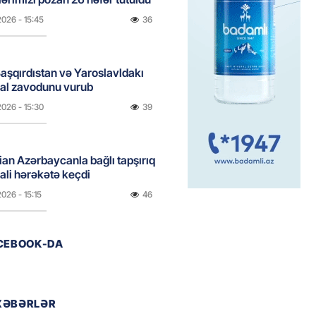
2026
- 15:45
36
aşqırdıstan və Yaroslavldakı
mal zavodunu vurub
2026
- 15:30
39
an Azərbaycanla bağlı tapşırıq
vali hərəkətə keçdi
2026
- 15:15
46
ACEBOOK-DA
Star kartını indi sifariş
ağdlaşdırmanı komissiyasız
2026
- 15:07
49
XƏBƏRLƏR