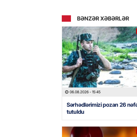
BƏNZƏR XƏBƏRLƏR
06.08.2026
- 15:45
Sərhədlərimizi pozan 26 nəf
tutuldu