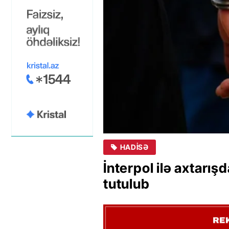
HADISƏ
İnterpol ilə axtarı
tutulub