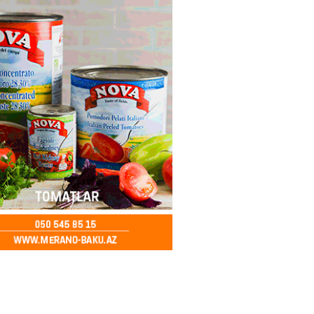
2026
- 10:45
78
TEOROLOGIYA
ilərə yağış yağıb
2026
- 10:30
65
yə yayda qar yağdı
2026
- 10:15
83
ada Xirosima qurbanlarının
i yad ediləcək
2026
- 10:00
76
Qənizadə açıqlama verdi