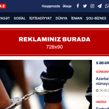
Haqqımızda
Əlaqə
YASƏT
SOSIAL
İQTISADIYYAT
DÜNYA
İDMAN
ŞOU-BIZNES
XƏBƏR
GÜNDƏM
Azərba
nümayə
06.08.
HADISƏ
Sərhədl