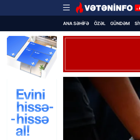
ANA SƏHIFƏ
ÖZƏL
GÜNDƏM
SI