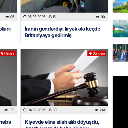
GÜNDƏM
95
05.08.2026
- 13:15
90
Hamımı
– Səbəb
llanı
İranın göndərdiyi tiryək ələ keçdi:
DÜŞƏC
Britaniyaya gedirmiş
06.08.
BANNER
Hadisə
Gündəm
“Kaddeh
VÖEN-si
Müştəri
06.08.
ÖZƏL
Köpəkba
onlarla
123
04.08.2026
- 15:30
241
ALİMLƏ
06.08.
 həbs
Kiyevdə əlinə silah alıb döyüşdü,