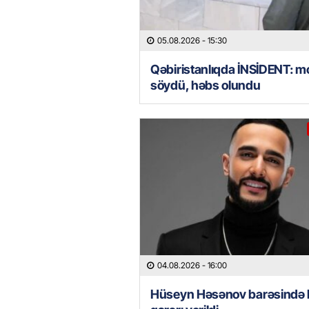
05.08.2026
- 15:30
Qəbiristanlıqda İNSİDENT: mo
söydü, həbs olundu
04.08.2026
- 16:00
Hüseyn Həsənov barəsində