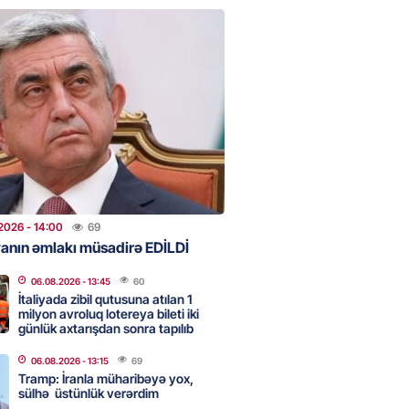
ntlikdə sədr müavinini AZCON
edəcək
2026
- 15:00
45
ycan Ukraynaya qaz tədarük
 hazırdır – Ceyhun Bayramov
2026
- 14:45
50
2026
- 14:00
69
anın əmlakı müsadirə EDİLDİ
nt Əliyev 2 diplomatı geri çağırdı
06.08.2026
- 13:45
60
2026
- 14:30
55
İtaliyada zibil qutusuna atılan 1
milyon avroluq lotereya bileti iki
günlük axtarışdan sonra tapılıb
stin dənizdə batan qardaşı tələbə
06.08.2026
- 13:15
69
Tramp: İranla müharibəyə yox,
sülhə üstünlük verərdim
2026
- 14:15
57