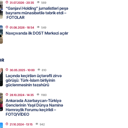
31.07.2026
- 20:35
569
k verərdim
“Ganjavi Holding” jurnalistləri peşə
bayramı münasibətilə təbrik etdi –
2026
- 13:15
69
FOTOLAR
01.08.2026
- 18:54
549
Naxçıvanda ilk DOST Mərkəzi açılır
ycan üzərindən Ermənistana
buğdası gedib
2026
- 13:00
72
OR
qalma müddətinizi aşsanız,
30.05.2025
- 10:00
810
Laçında keçirilən üçtərəfli zirvə
də ABŞ-a girişinizə daimi
görüşü: Türk-İslam birliyinin
qoyula bilər
güclənməsinin təzahürü
2026
- 12:45
57
28.10.2024
- 14:35
1180
Ankarada Azərbaycan-Türkiyə
Gənclərinin Yaşıl Dünya Naminə
Həmrəylik Forumu keçirildi –
 Qafanda baş konsulluq açmaq
FOTO/VİDEO
21.10.2024
- 13:15
942
2026
- 12:30
75