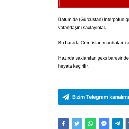
Batumidə (Gürcüstan) İnterpolun qı
vətəndaşını saxlayıblar.
Bu barədə Gürcüstan mənbələri xəb
Hazırda saxlanılan şəxs barəsində
həyata keçirilir.
Bizim Telegram kanalım