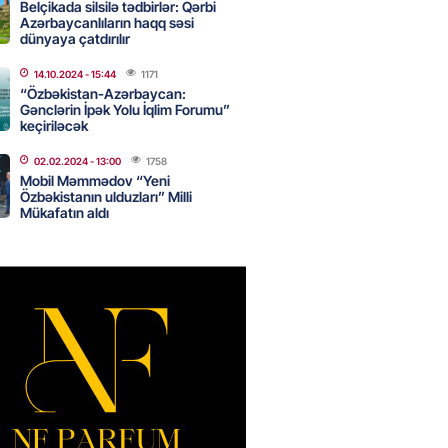
Belçikada silsilə tədbirlər: Qərbi
Azərbaycanlıların haqq səsi
dünyaya çatdırılır
z niyə davamlı olaraq yorğunuq
14.10.2024
- 15:44
1171
ini biləndə ŞOKA
“Özbəkistan-Azərbaycan:
ƏKSİNİZ
Gənclərin İpək Yolu İqlim Forumu”
keçiriləcək
2026
- 12:15
70
02.02.2024
- 13:00
1758
Mobil Məmmədov “Yeni
Özbəkistanın ulduzları” Milli
 Bulvar” restoranında şok olay:
Mükafatın aldı
z fəaliyyət, şişirdilmiş hesab :
lər belə aldadılır
2026
- 12:00
85
lıqları qohumlarını tanıyır və
 vaxt keçirməyi sevirlər-
R HEYRƏT İÇİNDƏ
2026
- 11:45
83