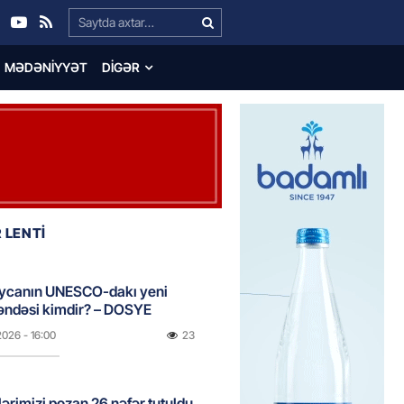
Search…
MƏDƏNIYYƏT
DIGƏR
 LENTİ
ycanın UNESCO-dakı yeni
ndəsi kimdir? – DOSYE
2026
- 16:00
23
ərimizi pozan 26 nəfər tutuldu