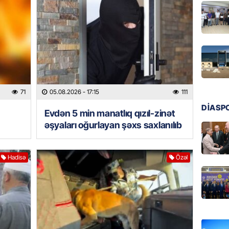
üstünlü
06.08.
GÜNDƏM
Azərba
Rusiya 
06.08.
71
05.08.2026
- 17:15
111
DİASP
Evdən 5 min manatlıq qızıl-zinət
BANNER
əşyaları oğurlayan şəxs saxlanılıb
ABŞ-da 
gələcək
qadağa 
Hadisə
Özəl
06.08.
GÜNDƏM
Rusiya
istəyir
06.08.