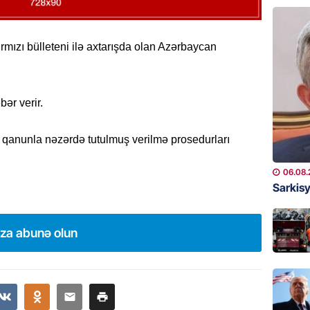
ÖLKƏ
Bu age
təyin 
rmızı bülleteni ilə axtarışda olan Azərbaycan
06.08.
MANŞET
ər verir.
Azərba
etməyə
 qanunla nəzərdə tutulmuş verilmə prosedurları
06.08.
06.08.
GÜNDƏM
Sarkisy
Prezide
06.08.
ıza abunə olun
GÜNDƏM
Jurnali
imiş
06.08.