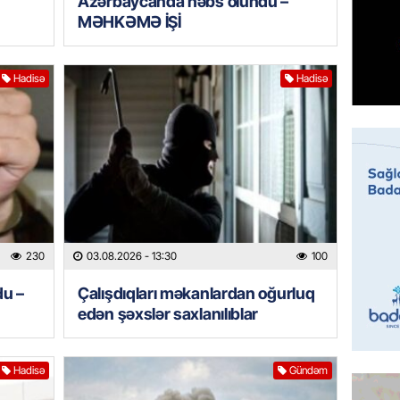
Azərbaycanda həbs olundu –
MƏHKƏMƏ İŞİ
GÜNDƏM
Ceyhun
səfəri 
Hadisə
Hadisə
06.08.
BANNER
Məşhur
yetiril
06.08.
BANNER
230
03.08.2026
- 13:30
100
İran ər
hədələy
du –
Çalışdıqları məkanlardan oğurluq
06.08.
edən şəxslər saxlanılıblar
MANŞET
Hadisə
Gündəm
Türkiyə
hücumla