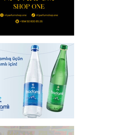
 Bayramovun Ukraynaya rəsmi
başlayıb
2026
- 11:30
81
 xanım bəstəkar necə qətlə
di? – VİDEO
2026
- 11:15
63
əb ölkələrinə zərbə endirməklə
ir
2026
- 11:00
69
 Qara dənizdə mülki gəmilərə
rı qəbuledilməz hesab edir