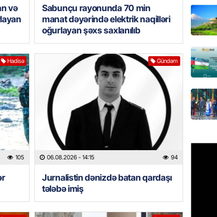
an və
Sabunçu rayonunda 70 min
DÜNYA
rlayan
manat dəyərində elektrik naqilləri
Ad günü
oğurlayan şəxs saxlanılıb
general
07.08.
Hadisə
Gündəm
ÖZƏL
95 yaşl
bağlı q
günə xə
07.08.
BANNER
Çin qız
105
06.08.2026
- 14:15
94
07.08.
ər
Jurnalistin dənizdə batan qardaşı
tələbə imiş
GÜNDƏM
Ülviyyə
07.08.