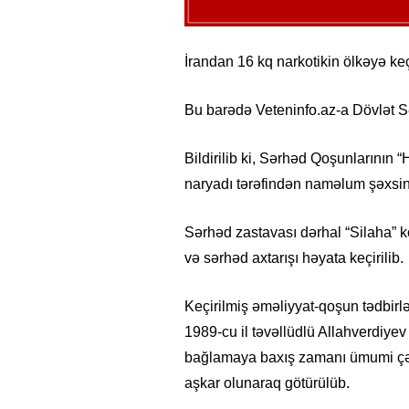
İrandan 16 kq narkotikin ölkəyə keçi
Bu barədə Veteninfo.az-a Dövlət S
Bildirilib ki, Sərhəd Qoşunlarının 
naryadı tərəfindən naməlum şəxsin 
Sərhəd zastavası dərhal “Silaha” k
və sərhəd axtarışı həyata keçirilib.
Keçirilmiş əməliyyat-qoşun tədbirl
1989-cu il təvəllüdlü Allahverdiye
bağlamaya baxış zamanı ümumi çək
aşkar olunaraq götürülüb.