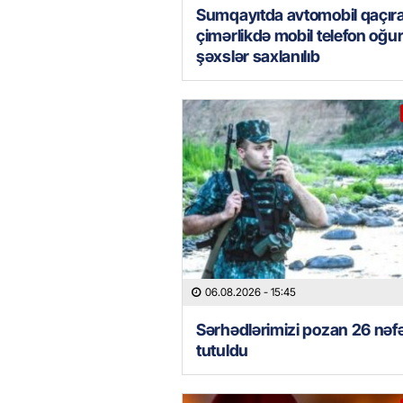
Sumqayıtda avtomobil qaçır
çimərlikdə mobil telefon oğu
şəxslər saxlanılıb
06.08.2026
- 15:45
Sərhədlərimizi pozan 26 nəf
tutuldu