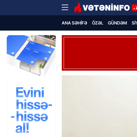
ANA SƏHIFƏ
ÖZƏL
GÜNDƏM
SI