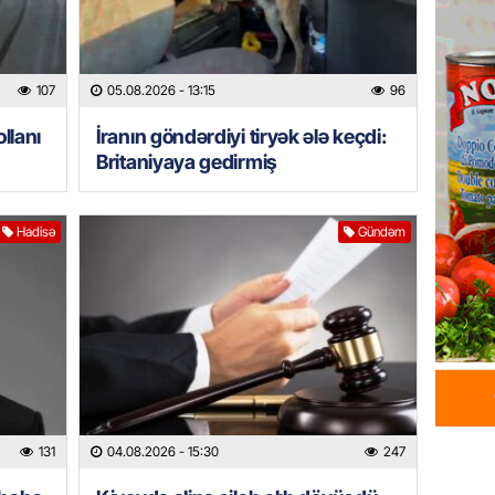
milyon 
xərclər
07.08.
107
05.08.2026
- 13:15
96
GÜNDƏM
llanı
İranın göndərdiyi tiryək ələ keçdi:
Malayzi
Britaniyaya gedirmiş
Dosye
07.08.
Hadisə
Gündəm
MANŞET
Türkiyə
Pakist
sazişi 
07.08.
ÖZƏL
Tramp 
131
04.08.2026
- 15:30
247
imtina 
ehtiyac