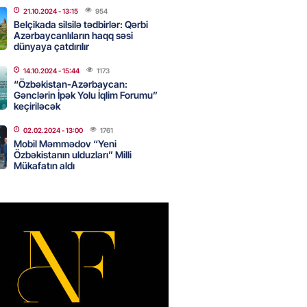
21.10.2024
- 13:15
954
Belçikada silsilə tədbirlər: Qərbi
 şənliyində yaralanan rus
Azərbaycanlıların haqq səsi
 öldü – VİDEO
dünyaya çatdırılır
2026
- 17:30
280
14.10.2024
- 15:44
1173
“Özbəkistan-Azərbaycan:
Gənclərin İpək Yolu İqlim Forumu”
keçiriləcək
ı qadının milyonluq mirası ilə
almaqal: 546 min manatı 20
02.02.2024
- 13:00
1761
rclədilər
Mobil Məmmədov “Yeni
Özbəkistanın ulduzları” Milli
2026
- 17:15
286
Mükafatın aldı
ıl həmləsinə start verib
2026
- 17:00
272
 İlyasova fəhləyə borclu qalıb?
2026
- 16:45
270