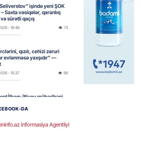
Seliverstov” işində yeni ŞOK
r – Saxta vəsiqələr, qaranlıq
və sürətli qaçış
2026
- 16:46
73
clərini, qızılı, cehizi zəruri
ar evlənməsə yaxşıdır” —
t
2026
- 15:37
96
ent İlham Əliyev müharibəni
, həm də sülhü qazandı!” –
ACEBOOK-DA
2026
- 14:50
98
eninfo.az Informasiya Agentliyi