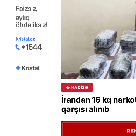
HADISƏ
İrandan 16 kq narko
qarşısı alınıb