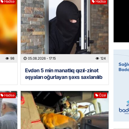
Hadisə
Hadisə
MANŞET
“Birgə 
əhəmiy
07.08.
İDMAN
Albani
98
05.08.2026
- 17:15
124
“Liverp
Evdən 5 min manatlıq qızıl-zinət
07.08.
əşyaları oğurlayan şəxs saxlanılıb
HADISƏ
Tovuzda
Hadisə
Özəl
qardaşı
07.08.
GÜNDƏM
Türkiyə