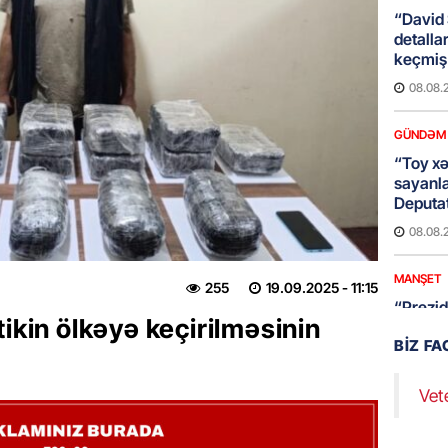
“David 
detalla
keçmiş 
08.08.
GÜNDƏM
“Toy xər
sayanl
Deputa
08.08.
MANŞET
255
19.09.2025
- 11:15
“Prezid
tikin ölkəyə keçirilməsinin
qazandı
BIZ F
Video
08.08.
Vet
BANNER