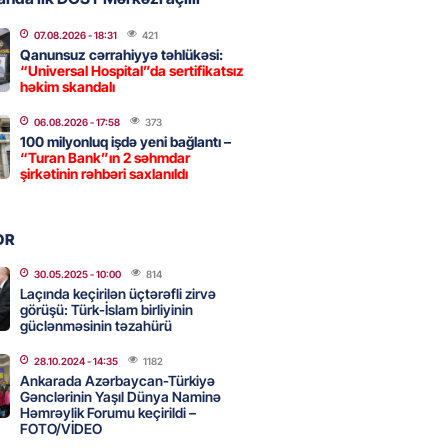
2026
- 09:11
151
07.08.2026
- 18:31
421
Qanunsuz cərrahiyyə təhlükəsi:
“Universal Hospital”da sertifikatsız
uz cərrahiyyə təhlükəsi:
həkim skandalı
sal Hospital”da sertifikatsız
skandalı
06.08.2026
- 17:58
373
100 milyonluq işdə yeni bağlantı –
2026
- 18:31
421
“Turan Bank”ın 2 səhmdar
şirkətinin rəhbəri saxlanıldı
nın tərəzi məntəqələrindən
OR
 -156 ya yaşıl, vətəndaşa qırmızı
30.05.2025
- 10:00
814
2026
- 18:00
167
Laçında keçirilən üçtərəfli zirvə
görüşü: Türk-İslam birliyinin
güclənməsinin təzahürü
28.10.2024
- 14:35
1182
idmətə görə rüşvət alan vəzifəli
Ankarada Azərbaycan-Türkiyə
rin məhkəməsi BAŞLAYIR
Gənclərinin Yaşıl Dünya Naminə
Həmrəylik Forumu keçirildi –
2026
- 17:45
168
FOTO/VİDEO