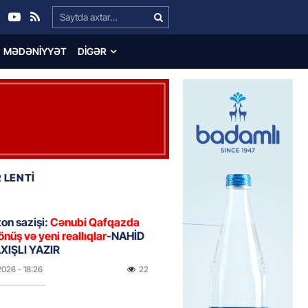
Search…
MƏDƏNIYYƏT
DIGƏR
 LENTİ
on sazişi:
Cənubi Qafqazda
önüş və yeni reallıqlar
-NAHİD
IŞLI YAZIR
2026
- 18:26
22