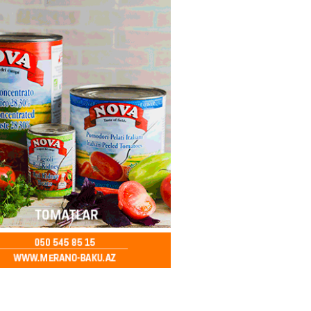
– Azərbaycanlıların yemək
i
2026
- 15:45
168
yada yeni səfirimiz kimdir? –
2026
- 15:30
171
, Səudiyyə Ərəbistanı və
an arasında Məkkə müdafiə
imzalanıb
2026
- 15:15
149
Ukraynaya bu silahı verməkdən
etdi: ABŞ-ın özünün bu raketlərə
ı var