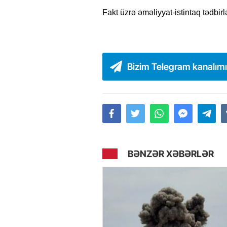
Fakt üzrə əməliyyat-istintaq tədbirlə
Bizim Telegram kanalım
BƏNZƏR XƏBƏRLƏR