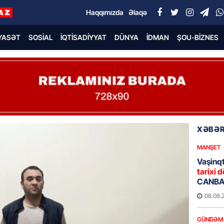
Haqqımızda
Əlaqə
YASƏT
SOSIAL
İQTISADIYYAT
DÜNYA
İDMAN
ŞOU-BIZNES
XƏBƏR
MANŞET
Vaşinqt
tarixi d
CANBAX
08.08.
GÜNDƏM