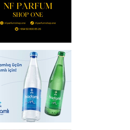
Strateji Müdafiə Sazişi”nin
yəti nədir? -ŞƏRH
2026
- 16:30
174
ya klubuna keçən Kamil
ul”da oynamaq istəyir
2026
- 16:15
260
 qadın qətlə yetirildi – Şübhəli
 oğludur
2026
- 16:00
245
də 37,6 milyon, Rusiyada 16,7