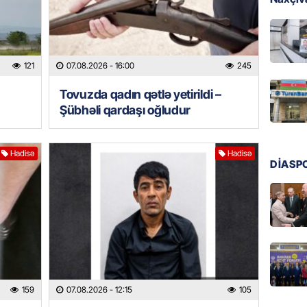
08.08.
GÜNDƏM
Qanuns
121
07.08.2026
- 16:00
245
“Univer
həkim 
Tovuzda qadın qətlə yetirildi –
07.08.
Şübhəli qardaşı oğludur
MANŞET
AAYDA-
Hadisə
Hadisə
DİASP
şikayət
işıq?
07.08.
GÜNDƏM
Hərbi x
şəxslə
07.08.
159
07.08.2026
- 12:15
105