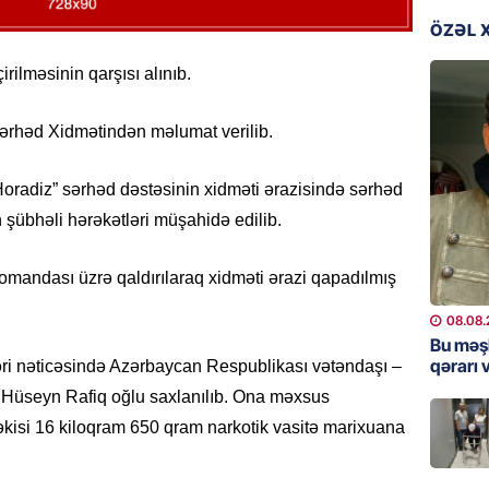
Məsud P
– VİDE
ÖZƏL 
08.08.
rilməsinin qarşısı alınıb.
MANŞET
ərhəd Xidmətindən məlumat verilib.
Nikol P
ZƏNG E
“Horadiz” sərhəd dəstəsinin xidməti ərazisində sərhəd
08.08.
şübhəli hərəkətləri müşahidə edilib.
ÖLKƏ
Xocavə
omandası üzrə qaldırılaraq xidməti ərazi qapadılmış
08.08.
08.08.
Bu məş
GÜNDƏM
qərarı v
əri nəticəsində Azərbaycan Respublikası vətəndaşı –
“Erməni
v Hüseyn Rafiq oğlu saxlanılıb. Ona məxsus
qədər d
isi 16 kiloqram 650 qram narkotik vasitə marixuana
08.08.