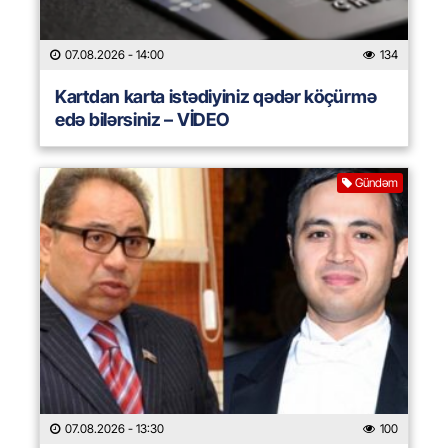
07.08.2026
- 14:00
134
Kartdan karta istədiyiniz qədər köçürmə
edə bilərsiniz – VİDEO
Gündəm
07.08.2026
- 13:30
100