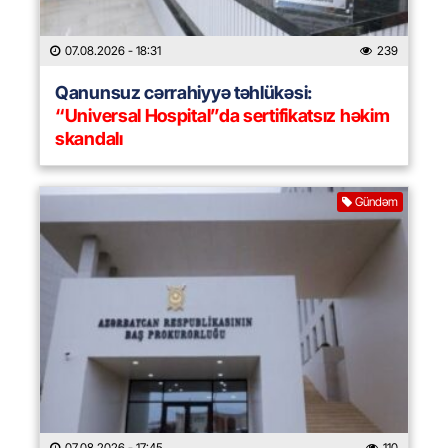
07.08.2026
- 18:31
239
Qanunsuz cərrahiyyə təhlükəsi:
“Universal Hospital”da sertifikatsız həkim
skandalı
Gündəm
07.08.2026
- 17:45
110