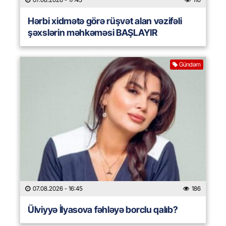
Hərbi xidmətə görə rüşvət alan vəzifəli
şəxslərin məhkəməsi BAŞLAYIR
Gündəm
07.08.2026
- 16:45
186
Ülviyyə İlyasova fəhləyə borclu qalıb?