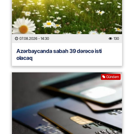
07.08.2026
- 14:30
130
Azərbaycanda sabah 39 dərəcə isti
olacaq
Gündəm