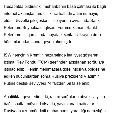
Hesabatda bildirilir ki, müharibənin başa çatması ilə bağlı
internet axtarışları ardıcıl ikinci həftədir artım nümayiş
etdirir. Əvvəlki pik göstərici isə iyunun əvvəlində Sankt-
Peterburq Beynəlxalq İqtisadi Forumu zamanı Sankt-
Peterburq istiqamətində həyata keçirilən Ukrayna dron
hücumlarından sonra qeydə alınmışdı.
ISW həmçinin Kremlin nəzarətində fəaliyyət göstərən
İctimai Rəy Fondu (FOM) tərəfindən açıqlanan sorğulara
istinad edib. Həmin məlumatlara görə, Moskva bölgəsinə
edilən hücumlardan sonra Rusiya prezidenti Vladimir
Putinə dəstək səviyyəsi 74 faizdən 69 faizə enib.
Analitiklər qeyd edirlər ki, rəsmi sorğuların obyektivliyi ilə
bağlı suallar mövcud olsa da, yayımlanan nəticələr
Rusiyada uzunmüddətli müharibənin yaratdığı narazılığın