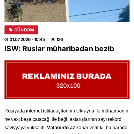
GÜNDƏM
01.07.2026
- 10:45
126
ISW: Ruslar müharibədən bezib
Rusiyada internet istifadəçilərinin Ukrayna ilə müharibənin
nə vaxt başa çatacağı ilə bağlı axtarışlarının sayı rekord
səviyyəyə yüksəlib.
Vətəninfo.az
xəbər verir ki, bu barədə