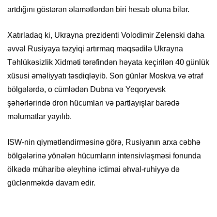
artdığını göstərən əlamətlərdən biri hesab oluna bilər.
Xatırladaq ki, Ukrayna prezidenti Volodimir Zelenski daha
əvvəl Rusiyaya təzyiqi artırmaq məqsədilə Ukrayna
Təhlükəsizlik Xidməti tərəfindən həyata keçirilən 40 günlük
xüsusi əməliyyatı təsdiqləyib. Son günlər Moskva və ətraf
bölgələrdə, o cümlədən Dubna və Yeqoryevsk
şəhərlərində dron hücumları və partlayışlar barədə
məlumatlar yayılıb.
ISW-nin qiymətləndirməsinə görə, Rusiyanın arxa cəbhə
bölgələrinə yönələn hücumların intensivləşməsi fonunda
ölkədə müharibə əleyhinə ictimai əhval-ruhiyyə də
güclənməkdə davam edir.