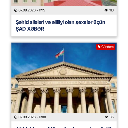
07.08.2026
- 11:15
113
Şəhid ailələri və əlilliyi olan şəxslər üçün
ŞAD XƏBƏR
Gündəm
07.08.2026
- 11:00
85