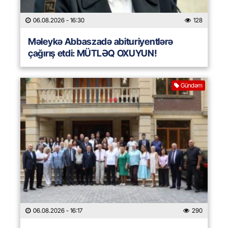
06.08.2026
- 16:30
128
Məleykə Abbaszadə abituriyentlərə
çağırış etdi: MÜTLƏQ OXUYUN!
Gündəm
06.08.2026
- 16:17
290