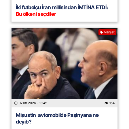
İki futbolçu İran millisindən İMTİNA ETDİ:
Bu ölkəni seçdilər
Manşet
07.08.2026
- 13:45
154
Mişustin avtomobildə Paşinyana nə
deyib?