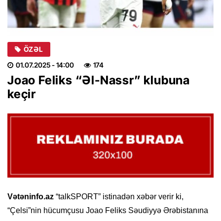
ÖZƏL
01.07.2025
- 14:00
174
Joao Feliks “Əl-Nassr” klubuna
keçir
Vətəninfo.az
“talkSPORT” istinadən xəbər verir ki,
“Çelsi”nin hücumçusu Joao Feliks Səudiyyə Ərəbistanına