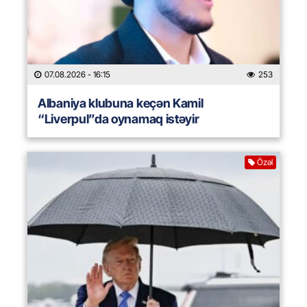
07.08.2026
- 16:15
253
Albaniya klubuna keçən Kamil
“Liverpul”da oynamaq istəyir
Özəl