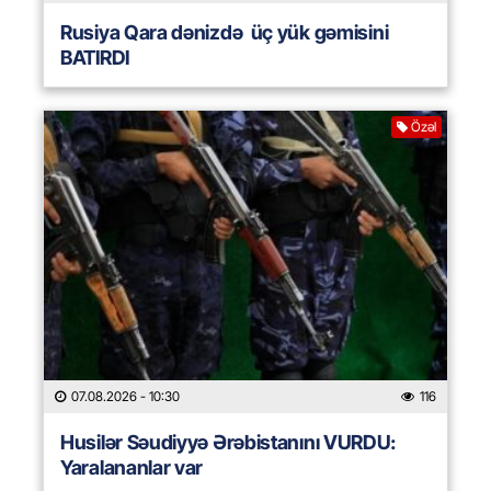
Rusiya Qara dənizdə üç yük gəmisini
BATIRDI
Özəl
07.08.2026
- 10:30
116
Husilər Səudiyyə Ərəbistanını VURDU:
Yaralananlar var