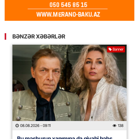
BƏNZƏR XƏBƏRLƏR
Banner
08.08.2026
- 09:11
138
Bu məşhurun xanımına da qiyabi həbs