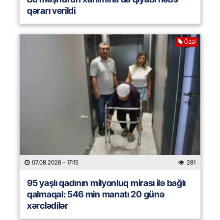
qərarı verildi
Özəl
07.08.2026
- 17:15
281
95 yaşlı qadının milyonluq mirası ilə bağlı
qalmaqal: 546 min manatı 20 günə
xərclədilər