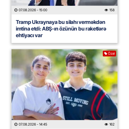
07.08.2026
- 15:00
158
Tramp Ukraynaya bu silahı verməkdən
imtina etdi: ABŞ-ın özünün bu raketlərə
ehtiyacı var
Özəl
07.08.2026
- 14:45
162