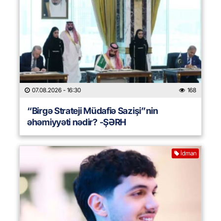
07.08.2026
- 16:30
168
“Birgə Strateji Müdafiə Sazişi”nin
əhəmiyyəti nədir? -ŞƏRH
İdman