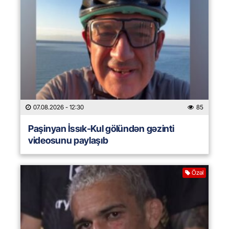
07.08.2026
- 12:30
85
Paşinyan İssık-Kul gölündən gəzinti
videosunu paylaşıb
Özəl