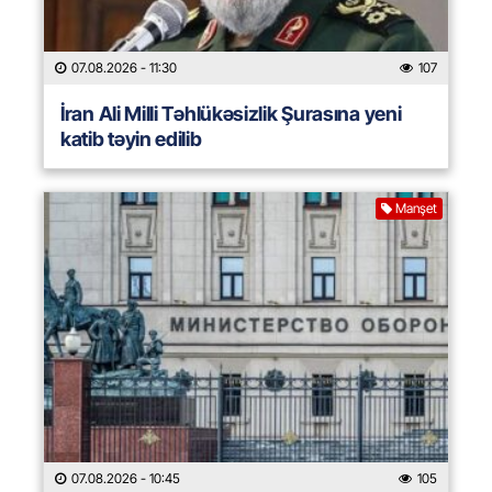
07.08.2026
- 11:30
107
İran Ali Milli Təhlükəsizlik Şurasına yeni
katib təyin edilib
Manşet
07.08.2026
- 10:45
105