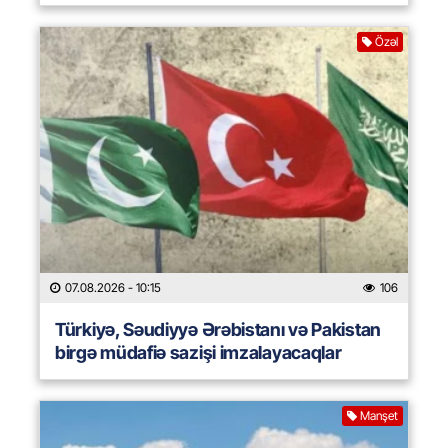
Özəl
07.08.2026
- 10:15
106
Türkiyə, Səudiyyə Ərəbistanı və Pakistan
birgə müdafiə sazişi imzalayacaqlar
Manşet