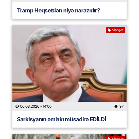
Tramp Heqsetdən niyə narazıdır?
Manşet
06.08.2026
- 14:00
97
Sarkisyanın əmlakı müsadirə EDİLDİ
Manşet