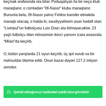
keçmək ərəfəsində ola bilər. Portuqaliyalı ilə bir neçə klub
maraqlanır, o cümlədən “Əl-Nassr” klubu maraqlanır.
Bununla belə, Əl-Nassr yalnız Feliksi transfer etməkdə
maraqlı olacaq, o halda ki, səudiyyəlilərin əsas hədəfi olan
“Liverpul”un futbolçusu Luis Diazı ala bilməyəcəklər. 23
yaşlı futbolçu ötən mövsümün ikinci yarısını icarə əsasında
“Milan”da keçirib.
O, bütün yarışlarda 21 oyun keçirib, üç qol vurub və bir
məhsuldar ötürmə edib. Onun bazar dəyəri 127,2 milyon
avrodur.
Şahidi olduğunuz hadisələri çəkib bizə göndərin