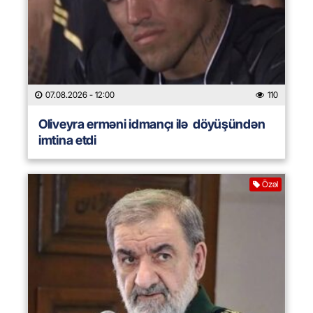
07.08.2026
- 12:00
110
Oliveyra erməni idmançı ilə döyüşündən
imtina etdi
Özəl