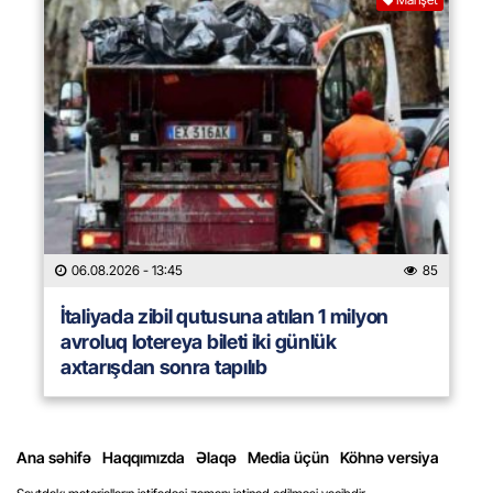
06.08.2026
- 13:45
85
İtaliyada zibil qutusuna atılan 1 milyon
avroluq lotereya bileti iki günlük
axtarışdan sonra tapılıb
Ana səhifə
Haqqımızda
Əlaqə
Media üçün
Köhnə versiya