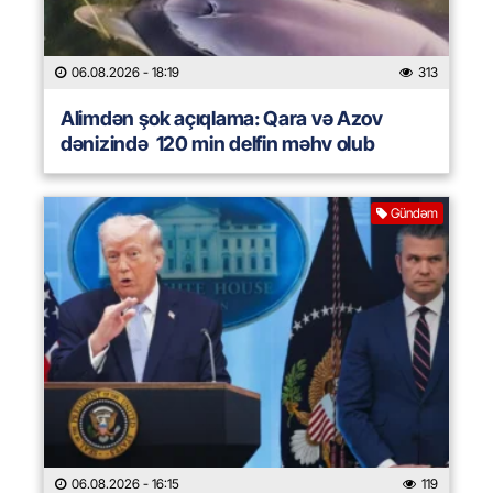
06.08.2026
- 18:19
313
Alimdən şok açıqlama: Qara və Azov
dənizində 120 min delfin məhv olub
Gündəm
06.08.2026
- 16:15
119