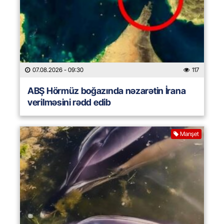
07.08.2026
- 09:30
117
ABŞ Hörmüz boğazında nəzarətin İrana
verilməsini rədd edib
Manşet