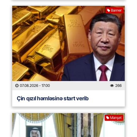
Banner
07.08.2026
- 17:00
266
Çin qızıl həmləsinə start verib
Manşet