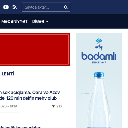
Search…
MƏDƏNIYYƏT
DIGƏR
 LENTİ
n şok açıqlama: Qara və Azov
də 120 min delfin məhv olub
2026
- 18:19
216
rla bağlı bu qaydalar