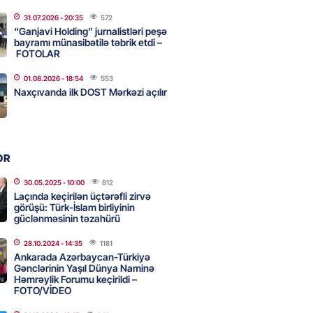
31.07.2026
- 20:35
572
ycanın UNESCO-dakı yeni
“Ganjavi Holding” jurnalistləri peşə
ndəsi kimdir? – DOSYE
bayramı münasibətilə təbrik etdi –
FOTOLAR
2026
- 16:00
81
01.08.2026
- 18:54
553
Naxçıvanda ilk DOST Mərkəzi açılır
ərimizi pozan 26 nəfər tutuldu
2026
- 15:45
86
OR
aşqırdıstan və Yaroslavldakı
30.05.2025
- 10:00
812
Laçında keçirilən üçtərəfli zirvə
mal zavodunu vurub
görüşü: Türk-İslam birliyinin
2026
güclənməsinin təzahürü
- 15:30
85
28.10.2024
- 14:35
1181
Ankarada Azərbaycan-Türkiyə
Gənclərinin Yaşıl Dünya Naminə
an Azərbaycanla bağlı tapşırıq
Həmrəylik Forumu keçirildi –
vali hərəkətə keçdi
FOTO/VİDEO
2026
- 15:15
89