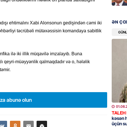
GÜNDƏM
Məleyk
ƏN ÇO
dışı ehtimalını Xabi Alonsonun gedişindən cəmi iki
çağırı
hbərliyi təcrübəli mütəxəssisin komandaya sabitlik
GÜN
06.08.
GÜNDƏM
fika ilə iki illik müqavilə imzalayıb. Buna
YAP Səb
“Şəhərs
ı qeyri-müəyyənlik qalmaqdadır və o, hələlik
çərçivə
əmir.
veteranl
FOTOL
06.08.
ıza abunə olun
GÜNDƏM
01.08.
Tramp H
TALEH
06.08.
kəsən 
üçün s