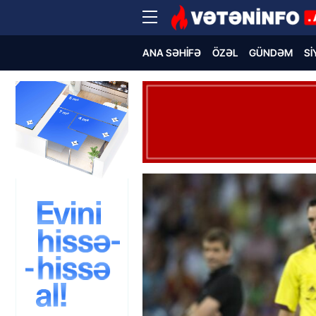
ANA SƏHIFƏ
ÖZƏL
GÜNDƏM
SI