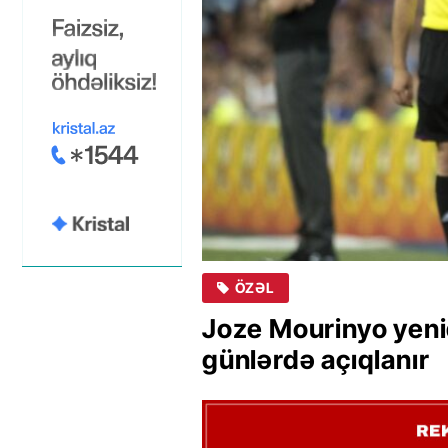
ÖZƏL
Joze Mourinyo yeni
günlərdə açıqlanır