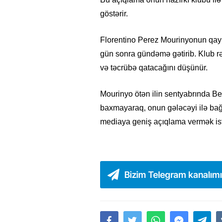
göstərir.
Florentino Perez Mourinyonun qayı
gün sonra gündəmə gətirib. Klub rə
və təcrübə qatacağını düşünür.
Mourinyo ötən ilin sentyabrında Ben
baxmayaraq, onun gələcəyi ilə bağl
mediaya geniş açıqlama vermək ist
Bizim Telegram kanalım