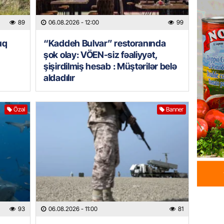
HADISƏ
Tərtərd
89
06.08.2026
- 12:00
99
ÖLDÜ
06.08.
uq
“Kaddeh Bulvar” restoranında
şok olay: VÖEN-siz fəaliyyət,
şişirdilmiş hesab : Müştərilər belə
BANNER
aldadılır
Tramp: 
üstünlü
06.08.
Özəl
Banner
GÜNDƏM
Azərba
Rusiya 
06.08.
BANNER
ABŞ-da 
93
06.08.2026
- 11:00
81
gələcək
qadağa 