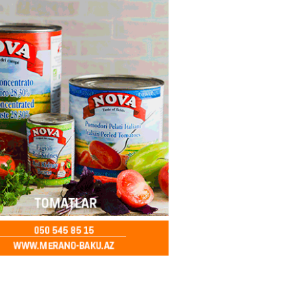
ə FACİƏ – Ər-arvad yanaraq
2026
- 13:30
85
İranla müharibəyə yox, sülhə
k verərdim
2026
- 13:15
83
ycan üzərindən Ermənistana
buğdası gedib
2026
- 13:00
85
qalma müddətinizi aşsanız,
də ABŞ-a girişinizə daimi
qoyula bilər