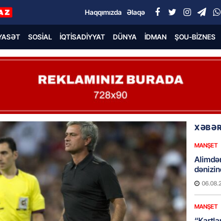
Haqqımızda
Əlaqə
YASƏT
SOSIAL
İQTISADIYYAT
DÜNYA
İDMAN
ŞOU-BIZNES
XƏBƏR
MANŞET
Alimdə
dənizin
06.08.
MANŞET
“Kartla