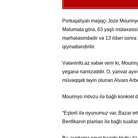
Portuqaliyalı məşqçi Joze Mouriny
Məlumata görə, 63 yaşlı mütəxəssis
mərhələsindədir və 13 ildən sonr
qiymətləndirilir.
Vətəninfo.az xəbər verir ki, Mourin
yeganə namizəddir. O, yanvar ayın
müvəqqəti təyin olunan Alvaro Arbe
Mourinyo mövzu ilə bağlı konkret 
“Eştoril ilə oyunumuz var. Bazar 
Benfikanın planları ilə bağlı suall
Bu açıqlama onun hazırkı klubu ilə 