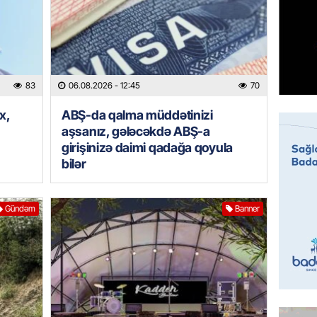
Prezide
06.08.
GÜNDƏM
Jurnali
83
06.08.2026
- 12:45
70
imiş
x,
ABŞ-da qalma müddətinizi
06.08.
aşsanız, gələcəkdə ABŞ-a
girişinizə daimi qadağa qoyula
MANŞET
bilər
Sarkisy
06.08.
Gündəm
Banner
MANŞET
İtaliyad
avroluq 
axtarış
06.08.