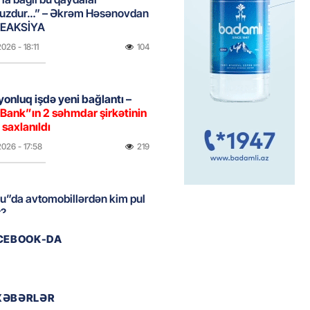
uzdur…” – Əkrəm Həsənovdan
REAKSİYA
2026
- 18:11
104
yonluq işdə yeni bağlantı –
Bank”ın 2 səhmdar şirkətinin
 saxlanıldı
2026
- 17:58
219
u”da avtomobillərdən kim pul
r?
2026
- 17:30
96
ACEBOOK-DA
təmirdən çıxan məktəbdə nələr
b? – REPORTAJ
XƏBƏRLƏR