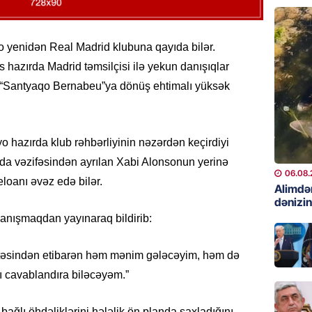
06.08.
GÜNDƏM
o yenidən Real Madrid klubuna qayıda bilər.
Preziden
 hazırda Madrid təmsilçisi ilə yekun danışıqlar
etdiyi 
a “Santyaqo Bernabeu”ya dönüş ehtimalı yüksək
DOSYE
06.08.
GÜNDƏM
yo hazırda klub rəhbərliyinin nəzərdən keçirdiyi
David S
da vəzifəsindən ayrılan Xabi Alonsonun yerinə
bağlı a
06.08.
loanı əvəz edə bilər.
əhəmiyy
Alimdə
dənizin
etdirmi
danışmaqdan yayınaraq bildirib:
06.08.
ertəsindən etibarən həm mənim gələcəyim, həm də
DÜNYA
Hakan F
arı cavablandıra biləcəyəm.”
əl-Şeyb
06.08.
bağlı öhdəliklərini hələlik ön planda saxladığını