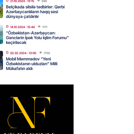
21.10.2024
- 13:15
946
Belçikada silsilə tədbirlər: Qərbi
Azərbaycanlıların haqq səsi
dünyaya çatdırılır
Star kartını indi sifariş
ağdlaşdırmanı komissiyasız
14.10.2024
- 15:44
1171
“Özbəkistan-Azərbaycan:
Gənclərin İpək Yolu İqlim Forumu”
2026
- 15:07
90
keçiriləcək
02.02.2024
- 13:00
1758
Mobil Məmmədov “Yeni
ntlikdə sədr müavinini AZCON
Özbəkistanın ulduzları” Milli
edəcək
Mükafatın aldı
2026
- 15:00
76
ycan Ukraynaya qaz tədarük
 hazırdır – Ceyhun Bayramov
2026
- 14:45
76