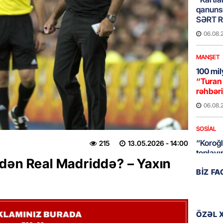
qanuns
SƏRT 
06.08.
MANŞET
100 mil
“Turan 
rəhbəri
06.08.
SOSIAL
“Koroğl
215
13.05.2026
- 14:00
toplayı
dən Real Madriddə? – Yaxın
06.08.
BIZ F
GÜNDƏM
Əsaslı 
dəyişi
ÖZƏL 