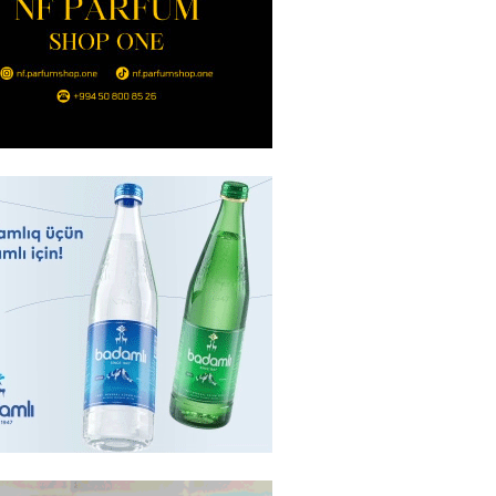
nt Əliyev 2 diplomatı geri çağırdı
2026
- 14:30
83
stin dənizdə batan qardaşı tələbə
2026
- 14:15
83
anın əmlakı müsadirə EDİLDİ
2026
- 14:00
82
a zibil qutusuna atılan 1 milyon
lotereya bileti iki günlük
dan sonra tapılıb
2026
- 13:45
73