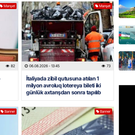
Manşet
Manşet
REKLAM
Birbank 
edin, n
edin
06.08.
ÖLKƏ
Bu age
82
06.08.2026
- 13:45
73
təyin 
06.08.
ə
İtaliyada zibil qutusuna atılan 1
milyon avroluq lotereya bileti iki
MANŞET
günlük axtarışdan sonra tapılıb
Azərba
etməyə
Banner
Banner
06.08.
GÜNDƏM