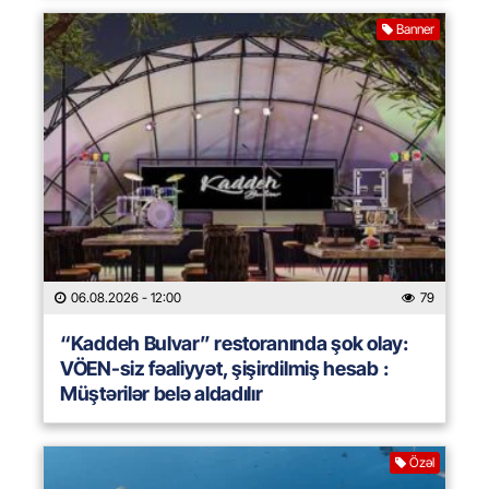
Banner
06.08.2026
- 12:00
79
“Kaddeh Bulvar” restoranında şok olay:
VÖEN-siz fəaliyyət, şişirdilmiş hesab :
Müştərilər belə aldadılır
Özəl