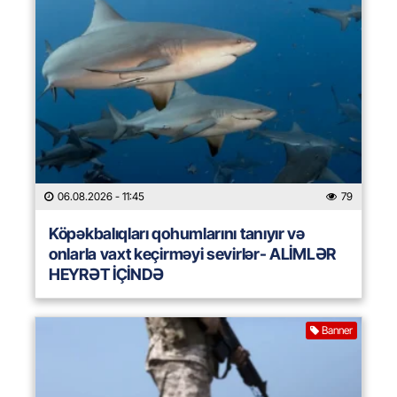
06.08.2026
- 11:45
79
Köpəkbalıqları qohumlarını tanıyır və
onlarla vaxt keçirməyi sevirlər- ALİMLƏR
HEYRƏT İÇİNDƏ
Banner