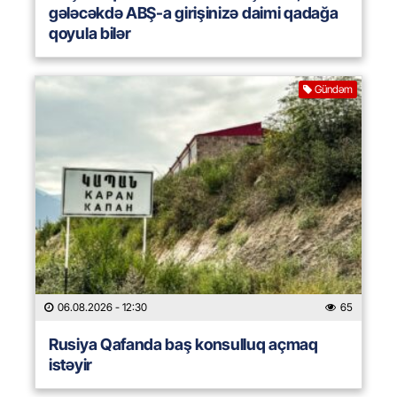
gələcəkdə ABŞ-a girişinizə daimi qadağa
qoyula bilər
Gündəm
06.08.2026
- 12:30
65
Rusiya Qafanda baş konsulluq açmaq
istəyir