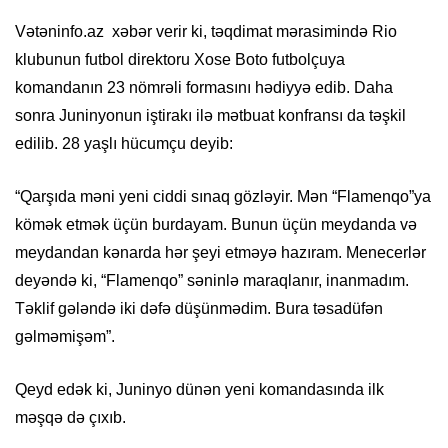
Vətəninfo.az xəbər verir ki, təqdimat mərasimində Rio
klubunun futbol direktoru Xose Boto futbolçuya
komandanın 23 nömrəli formasını hədiyyə edib. Daha
sonra Juninyonun iştirakı ilə mətbuat konfransı da təşkil
edilib. 28 yaşlı hücumçu deyib:
“Qarşıda məni yeni ciddi sınaq gözləyir. Mən “Flamenqo”ya
kömək etmək üçün burdayam. Bunun üçün meydanda və
meydandan kənarda hər şeyi etməyə hazıram. Menecerlər
deyəndə ki, “Flamenqo” səninlə maraqlanır, inanmadım.
Təklif gələndə iki dəfə düşünmədim. Bura təsadüfən
gəlməmişəm”.
Qeyd edək ki, Juninyo dünən yeni komandasında ilk
məşqə də çıxıb.