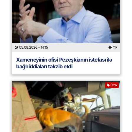
05.08.2026
- 14:15
117
Xameneyinin ofisi Pezeşkianın istefası ilə
bağlı iddiaları təkzib etdi
Özəl