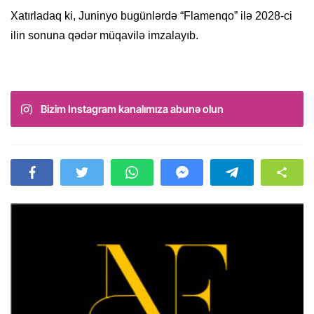
Xatırladaq ki, Juninyo bugünlərdə “Flamenqo” ilə 2028-ci
ilin sonuna qədər müqavilə imzalayıb.
Bizim Instagram kanalımıza abunə olun