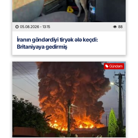
05.08.2026
- 13:15
88
İranın göndərdiyi tiryək ələ keçdi:
Britaniyaya gedirmiş
Gündəm