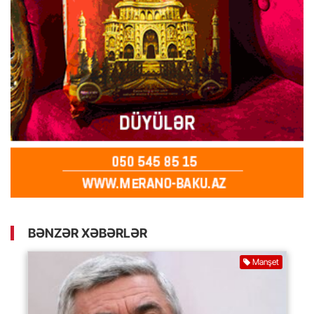
BƏNZƏR XƏBƏRLƏR
Manşet