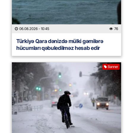
06.08.2026
- 10:45
76
Türkiyə Qara dənizdə mülki gəmilərə
hücumları qəbuledilməz hesab edir
Banner