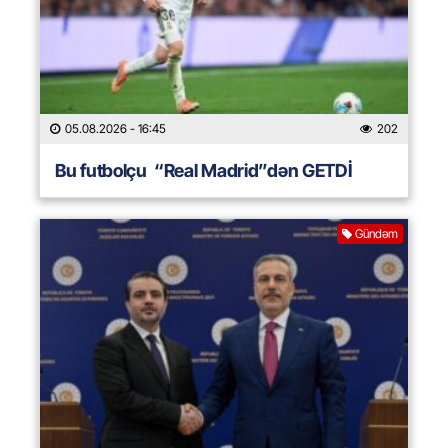
05.08.2026
- 16:45
202
Bu futbolçu “Real Madrid”dən GETDİ
Gündəm