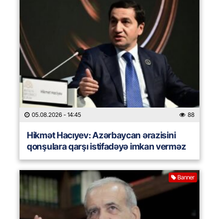
05.08.2026
- 14:45
88
Hikmət Hacıyev: Azərbaycan ərazisini
qonşulara qarşı istifadəyə imkan verməz
Banner