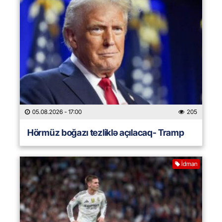
05.08.2026
- 17:00
205
Hörmüz boğazı tezliklə açılacaq- Tramp
İdman