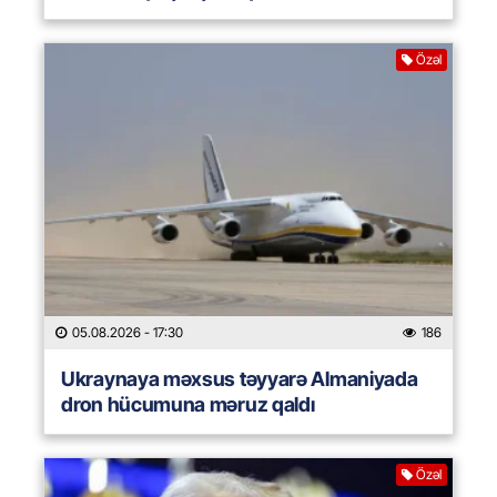
Özəl
05.08.2026
- 17:30
186
Ukraynaya məxsus təyyarə Almaniyada
dron hücumuna məruz qaldı
Özəl