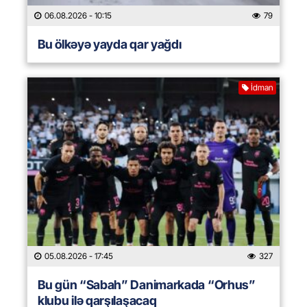
06.08.2026
- 10:15
79
Bu ölkəyə yayda qar yağdı
İdman
05.08.2026
- 17:45
327
Bu gün “Sabah” Danimarkada “Orhus”
klubu ilə qarşılaşacaq