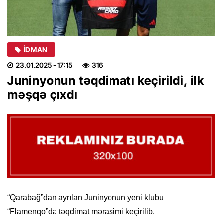
İDMAN
23.01.2025
- 17:15
316
Juninyonun təqdimatı keçirildi, ilk
məşqə çıxdı
“Qarabağ”dan ayrılan Juninyonun yeni klubu
“Flamenqo”da təqdimat mərasimi keçirilib.