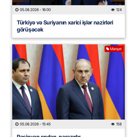
05.08.2026
- 16:00
124
Türkiyə və Suriyanın xarici işlər nazirləri
görüşəcək
Manşet
05.08.2026
- 15:45
158
Paşinyan ondan narazıdır