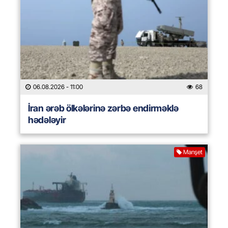
06.08.2026
- 11:00
68
İran ərəb ölkələrinə zərbə endirməklə
hədələyir
Manşet