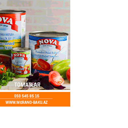
ə FACİƏ – Ər-arvad yanaraq
2026
- 13:30
76
İranla müharibəyə yox, sülhə
k verərdim
2026
- 13:15
74
ycan üzərindən Ermənistana
buğdası gedib
2026
- 13:00
77
qalma müddətinizi aşsanız,
də ABŞ-a girişinizə daimi
qoyula bilər