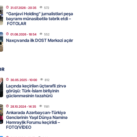
31.07.2026
- 20:35
572
ycanın UNESCO-dakı yeni
“Ganjavi Holding” jurnalistləri peşə
ndəsi kimdir? – DOSYE
bayramı münasibətilə təbrik etdi –
FOTOLAR
2026
- 16:00
70
01.08.2026
- 18:54
552
Naxçıvanda ilk DOST Mərkəzi açılır
ərimizi pozan 26 nəfər tutuldu
2026
- 15:45
74
OR
aşqırdıstan və Yaroslavldakı
30.05.2025
- 10:00
812
Laçında keçirilən üçtərəfli zirvə
mal zavodunu vurub
görüşü: Türk-İslam birliyinin
2026
güclənməsinin təzahürü
- 15:30
75
28.10.2024
- 14:35
1181
Ankarada Azərbaycan-Türkiyə
Gənclərinin Yaşıl Dünya Naminə
an Azərbaycanla bağlı tapşırıq
Həmrəylik Forumu keçirildi –
vali hərəkətə keçdi
FOTO/VİDEO
2026
- 15:15
74