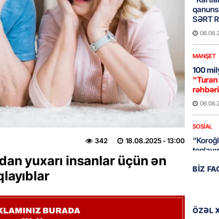
qanuns
SƏRT 
06.08.
MANŞET
100 mil
“Turan 
rəhbəri
06.08.
SOSIAL
“Koroğl
342
18.08.2025
- 13:00
toplayı
dan yuxarı insanlar üçün ən
06.08.
BIZ F
qlayıblar
GÜNDƏM
Əsaslı 
dəyişi
ÖZƏL 