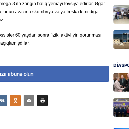
GÜNDƏM
mega-3 ilə zəngin balıq yeməyi tövsiyə edirlər. Əgər
Azərba
ə, onun əvəzinə skumbriya və ya treska kimi digər
nümayə
iz.
06.08.
ssislər 60 yaşdan sonra fiziki aktivliyin qorunması
HADISƏ
açıqlamışdılar.
Sərhədl
06.08.
DİASP
DÜNYA
ıza abunə olun
Kiyev B
neft e
06.08.
GÜNDƏM
Pezeşki
verdi: 
06.08.