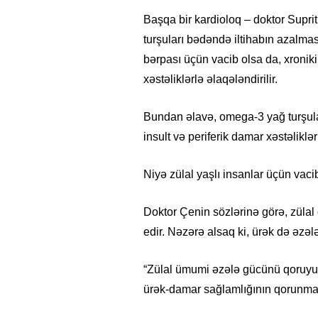
Başqa bir kardioloq – doktor Suprit
turşuları bədəndə iltihabın azalma
bərpası üçün vacib olsa da, xroniki 
xəstəliklərlə əlaqələndirilir.
Bundan əlavə, omega-3 yağ turşuları
insult və periferik damar xəstəlikləri
Niyə zülal yaşlı insanlar üçün vaci
Doktor Çenin sözlərinə görə, züla
edir. Nəzərə alsaq ki, ürək də əzələ
“Zülal ümumi əzələ gücünü qoruyur
ürək-damar sağlamlığının qorunması