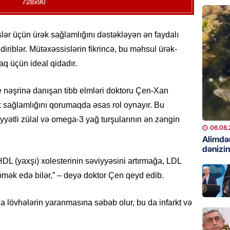
06.08.
GÜNDƏM
lər üçün ürək sağlamlığını dəstəkləyən ən faydalı
Preziden
iriblər. Mütəxəssislərin fikrincə, bu məhsul ürək-
etdiyi 
aq üçün ideal qidadır.
DOSYE
06.08.
e nəşrinə danışan tibb elmləri doktoru Çen-Xan
GÜNDƏM
ək sağlamlığını qorumaqda əsas rol oynayır. Bu
David S
yyətli zülal və omega-3 yağ turşularının ən zəngin
bağlı a
06.08.
əhəmiyy
Alimdə
dənizin
etdirmi
HDL (yaxşı) xolesterinin səviyyəsini artırmağa, LDL
06.08.
kömək edə bilər,” – deyə doktor Çen qeyd edib.
DÜNYA
Hakan F
da lövhələrin yaranmasına səbəb olur, bu da infarkt və
əl-Şeyb
06.08.