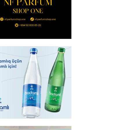
nt Əliyev 2 diplomatı geri çağırdı
2026
- 14:30
73
stin dənizdə batan qardaşı tələbə
2026
- 14:15
72
anın əmlakı müsadirə EDİLDİ
2026
- 14:00
76
a zibil qutusuna atılan 1 milyon
lotereya bileti iki günlük
dan sonra tapılıb
2026
- 13:45
65