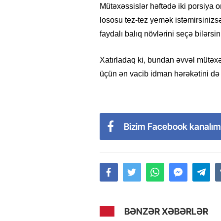
Mütəxəssislər həftədə iki porsiya o
lososu tez-tez yemək istəmirsinizs
faydalı balıq növlərini seçə bilərsin
Xatırladaq ki, bundan əvvəl mütəxə
üçün ən vacib idman hərəkətini də 
Bizim Facebook kanalım
BƏNZƏR XƏBƏRLƏR