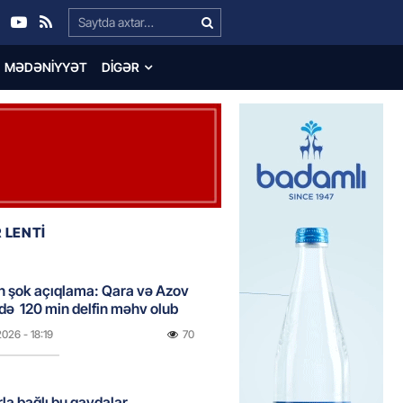
Search…
MƏDƏNIYYƏT
DIGƏR
 LENTİ
n şok açıqlama: Qara və Azov
də 120 min delfin məhv olub
2026
- 18:19
70
rla bağlı bu qaydalar