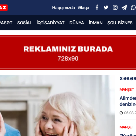
Haqqımızda
Əlaqə
YASƏT
SOSIAL
İQTISADIYYAT
DÜNYA
İDMAN
ŞOU-BIZNES
XƏBƏR
MANŞET
Alimdə
dənizin
06.08.
MANŞET
“Kartla