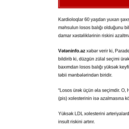
Kardioloqlar 60 yaşdan yuxarı şəxs
məhsulun losos balığı olduğunu bild
damar xəstəliklərinin riskini azaltm
Vətəninfo.az
xəbər verir ki, Parad
bildirib ki, düzgün zülal seçimi ür
baxımdan losos balığı yüksək keyfi
təbii mənbələrindən biridir.
“Losos ürək üçün əla seçimdir. O, 
(pis) xolesterinin isə azalmasına 
Yüksək LDL xolesterini arteriyalar
insult riskini artırır.