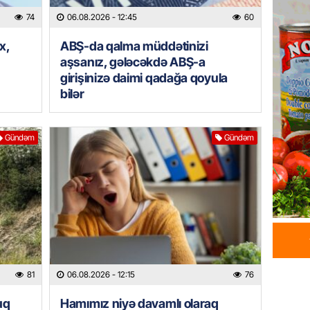
HADISƏ
74
06.08.2026
- 12:45
60
Tərtərd
ÖLDÜ
x,
ABŞ-da qalma müddətinizi
06.08.
aşsanız, gələcəkdə ABŞ-a
girişinizə daimi qadağa qoyula
BANNER
bilər
Tramp: 
üstünlü
Gündəm
Gündəm
06.08.
GÜNDƏM
Azərba
Rusiya 
06.08.
BANNER
81
06.08.2026
- 12:15
76
ABŞ-da 
gələcək
uq
Hamımız niyə davamlı olaraq
qadağa 