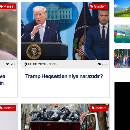
Manşet
Gündəm
REKLAM
Birbank 
edin, n
edin
06.08.
ÖLKƏ
Bu age
70
06.08.2026
- 16:15
83
təyin 
06.08.
 və
Tramp Heqsetdən niyə narazıdır?
in
MANŞET
Azərba
etməyə
Manşet
Manşet
06.08.
GÜNDƏM