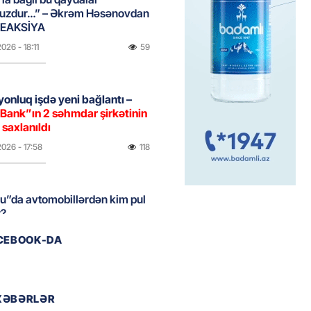
uzdur…” – Əkrəm Həsənovdan
REAKSİYA
2026
- 18:11
59
yonluq işdə yeni bağlantı –
Bank”ın 2 səhmdar şirkətinin
 saxlanıldı
2026
- 17:58
118
u”da avtomobillərdən kim pul
r?
2026
- 17:30
68
ACEBOOK-DA
təmirdən çıxan məktəbdə nələr
b? – REPORTAJ
XƏBƏRLƏR