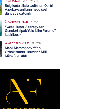
21.10.2024
- 13:15
944
Belçikada silsilə tədbirlər: Qərbi
Azərbaycanlıların haqq səsi
dünyaya çatdırılır
Star kartını indi sifariş
ağdlaşdırmanı komissiyasız
14.10.2024
- 15:44
1171
“Özbəkistan-Azərbaycan:
Gənclərin İpək Yolu İqlim Forumu”
2026
- 15:07
79
keçiriləcək
02.02.2024
- 13:00
1758
Mobil Məmmədov “Yeni
ntlikdə sədr müavinini AZCON
Özbəkistanın ulduzları” Milli
edəcək
Mükafatın aldı
2026
- 15:00
65
ycan Ukraynaya qaz tədarük
 hazırdır – Ceyhun Bayramov
2026
- 14:45
67