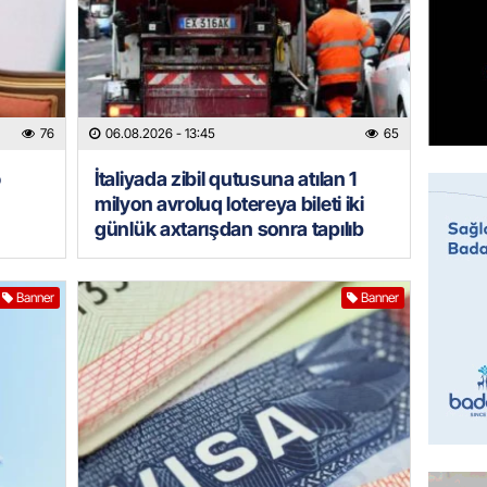
Prezide
06.08.
GÜNDƏM
Jurnali
76
06.08.2026
- 13:45
65
imiş
06.08.
ə
İtaliyada zibil qutusuna atılan 1
milyon avroluq lotereya bileti iki
MANŞET
günlük axtarışdan sonra tapılıb
Sarkisy
06.08.
Banner
Banner
MANŞET
İtaliyad
avroluq 
axtarış
06.08.