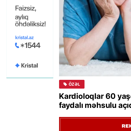
ÖZƏL
Kardioloqlar 60 yaş
faydalı məhsulu açı