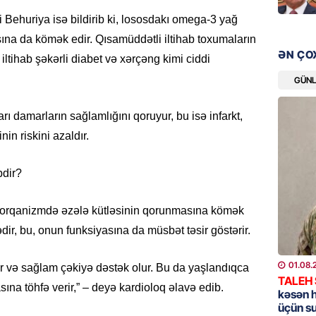
i Behuriya isə bildirib ki, lososdakı omega-3 yağ
GÜNDƏM
sına da kömək edir. Qısamüddətli iltihab toxumaların
Məleyk
ƏN ÇO
iltihab şəkərli diabet və xərçəng kimi ciddi
çağırı
GÜN
06.08.
 damarların sağlamlığını qoruyur, bu isə infarkt,
GÜNDƏM
nin riskini azaldır.
YAP Səb
“Şəhərs
çərçivə
bdir?
veteranl
FOTOL
l orqanizmdə əzələ kütləsinin qorunmasına kömək
06.08.
dir, bu, onun funksiyasına da müsbət təsir göstərir.
GÜNDƏM
01.08.
Tramp H
 və sağlam çəkiyə dəstək olur. Bu da yaşlandıqca
TALEH
na töhfə verir,” – deyə kardioloq əlavə edib.
06.08.
kəsən 
üçün s