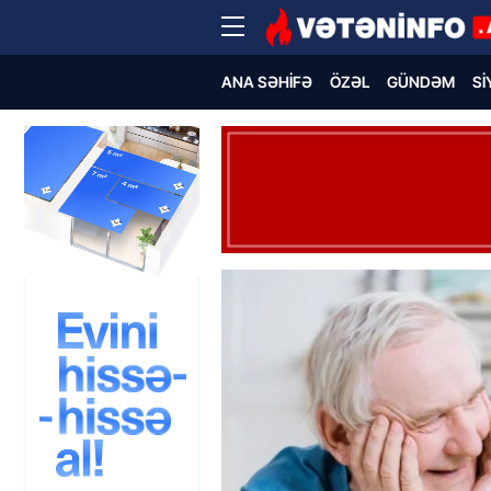
ANA SƏHIFƏ
ÖZƏL
GÜNDƏM
SI