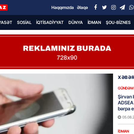
Haqqımızda
Əlaqə
YASƏT
SOSIAL
İQTISADIYYAT
DÜNYA
İDMAN
ŞOU-BIZNES
XƏBƏR
GÜNDƏM
Şirvan 
ADSEA 
bərpa e
05.08.
İDMAN