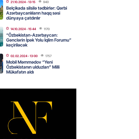
nsı imkanları var?
21.10.2024
- 13:15
940
Belçikada silsilə tədbirlər: Qərbi
2026
- 14:30
80
Azərbaycanlıların haqq səsi
dünyaya çatdırılır
14.10.2024
- 15:44
1170
inin ofisi Pezeşkianın istefası
“Özbəkistan-Azərbaycan:
ı iddiaları təkzib etdi
Gənclərin İpək Yolu İqlim Forumu”
keçiriləcək
2026
- 14:15
114
02.02.2024
- 13:00
1757
Mobil Məmmədov “Yeni
Özbəkistanın ulduzları” Milli
bu canlıların hücumu başlayıb?
Mükafatın aldı
tülər narahatlıq yaratdı: FOTO
2026
- 14:00
95
 PENSİYA VƏ MÜAVİNƏTLƏR
N ARTIRILACAQ? – Mühüm
AMA
2026
- 13:45
128