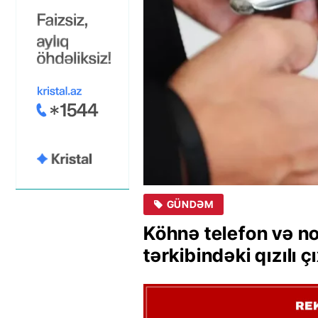
GÜNDƏM
Köhnə telefon və no
tərkibindəki qızılı 