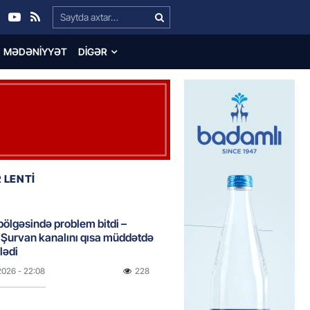
Search…
MƏDƏNIYYƏT
DIGƏR
 LENTİ
bölgəsində problem bitdi –
Şurvan kanalını qısa müddətdə
lədi
2026
- 22:08
228