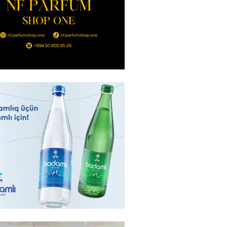
Bakıda yağış yağacaq
2026
- 13:30
98
göndərdiyi tiryək ələ keçdi:
yaya gedirmiş
2026
- 13:15
84
a neft emalı zavodunda yanğın:
ft-Ufaneftexim” dron
ndan sonra alovlanıb
2026
- 13:00
97
ağ” “Dinamo” (Kiyev) matçına
azırlaşıb