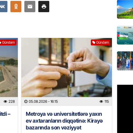
üçün ha
05.08.
BANNER
Xameney
ilə bağl
Gündəm
Gündəm
05.08.
GÜNDƏM
Xəzərə 
– Görün
05.08.
GÜNDƏM
228
05.08.2026
- 16:15
115
MAAŞ,
YENİDƏ
tdi –
Metroya və universitetlərə yaxın
AÇIQL
ev axtaranların diqqətinə: Kirayə
05.08.
bazarında son vəziyyət