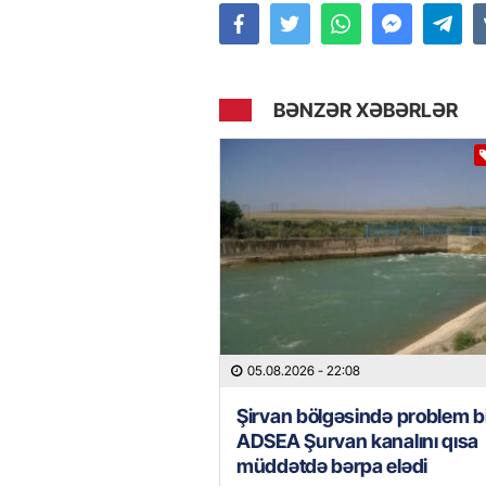
BƏNZƏR XƏBƏRLƏR
05.08.2026
- 22:08
Şirvan bölgəsində problem bi
ADSEA Şurvan kanalını qısa
müddətdə bərpa elədi