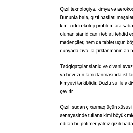
Qızıl texnologiya, kimya və aeroko
Bununla belə, qızıl hasilatı meşələr
kimi ciddi ekoloji problemlərə səbəb
olunan sianid canlı təbiəti təhdid e
mədənçilər, həm də təbiət üçün böyü
dünyada civə ilə çirklənmənin ən b
Tədqiqatçılar sianid və civəni əvəz
və hovuzun təmizlənməsində istifad
kimyəvi tərkiblidir. Duzlu su ilə ak
çevirir.
Qızılı sudan çıxarmaq üçün xüsusi 
sənayesində tullantı kimi böyük mi
edilən bu polimer yalnız qızılı hədə