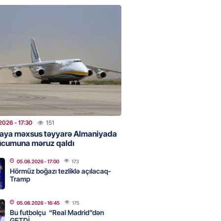
 Bank-ın istiqrazlarına tələbat
ış həcmini üç dəfəyə yaxın
i
2026
- 16:59
173
bolçu “Real Madrid”dən GETDİ
2026
- 16:45
175
2026
- 17:30
151
aya məxsus təyyarə Almaniyada
ücumuna məruz qaldı
 HHQ-nin ilk qadın generalı oldu
05.08.2026
- 17:00
173
2026
- 16:30
177
Hörmüz boğazı tezliklə açılacaq-
Tramp
05.08.2026
- 16:45
175
 və universitetlərə yaxın ev
Bu futbolçu “Real Madrid”dən
ların diqqətinə: Kirayə
GETDİ