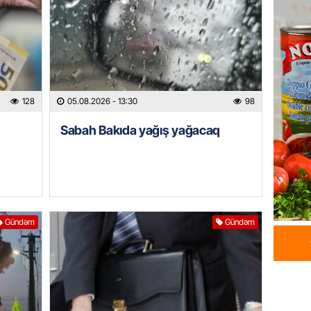
05.08.
GÜNDƏM
Məmməd
sədr mü
128
05.08.2026
- 13:30
98
05.08.
Sabah Bakıda yağış yağacaq
GÜNDƏM
Milli M
Zaqatal
Cimcim
-FOTO
05.08.
Gündəm
Gündəm
GÜNDƏM
Veysəl
layihəs
olan gə