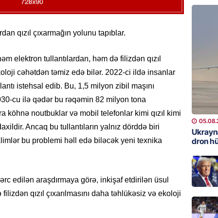
REKLAM
Kapital
dan qızıl çıxarmağın yolunu tapıblar.
buraxıl
üstələd
əm elektron tullantılardan, həm də filizdən qızıl
05.08.
oloji cəhətdən təmiz edə bilər. 2022-ci ildə insanlar
antı istehsal edib. Bu, 1,5 milyon zibil maşını
İDMAN
2030-cu ilə qədər bu rəqəmin 82 milyon tona
Bu fut
ara köhnə noutbuklar və mobil telefonlar kimi qızıl kimi
05.08.
05.08.
axildir. Ancaq bu tullantıların yalnız dörddə biri
Ukrayn
DÜNYA
dron h
Alimlər bu problemi həll edə biləcək yeni texnika
Türkiyə
05.08.
ərc edilən araşdırmaya görə, inkişaf etdirilən üsul
GÜNDƏM
filizdən qızıl çıxarılmasını daha təhlükəsiz və ekoloji
Metroya
axtaran