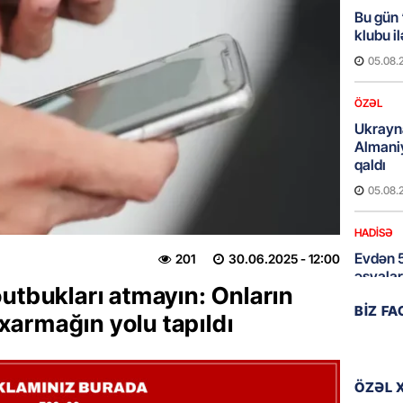
Bu gün
klubu i
05.08.
ÖZƏL
Ukrayn
Almani
qaldı
05.08.
HADISƏ
Evdən 5
201
30.06.2025
- 12:00
əşyalar
utbukları atmayın: Onların
05.08.
BIZ F
çıxarmağın yolu tapıldı
ÖZƏL
Hörmüz 
ÖZƏL 
05.08.