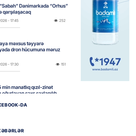
 “Sabah” Danimarkada “Orhus”
lə qarşılaşacaq
2026
- 17:45
252
aya məxsus təyyarə
yada dron hücumuna məruz
2026
- 17:30
151
 min manatlıq qızıl-zinət
ı oğurlayan şəxs saxlanılıb
2026
- 17:15
103
ACEBOOK-DA
boğazı tezliklə açılacaq- Tramp
XƏBƏRLƏR
2026
- 17:00
173