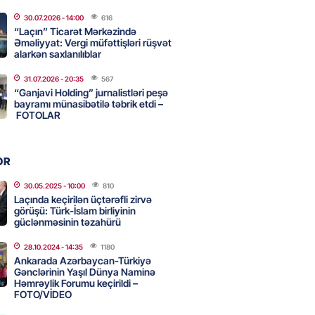
adan İDDİA: Şimali Koreya
30.07.2026
- 14:00
616
a 120 ballistik raket yerləşdirib
“Laçın” Ticarət Mərkəzində
Əməliyyat: Vergi müfəttişləri rüşvət
2026
- 15:15
88
alarkən saxlanılıblar
31.07.2026
- 20:35
567
YYƏT
“Ganjavi Holding” jurnalistləri peşə
canlı musiqi terapevti
bayramı münasibətilə təbrik etdi –
ədə unudulmaz sənət gecəsinə
FOTOLAR
dı – FOTO
2026
- 15:00
114
OR
30.05.2025
- 10:00
810
Laçında keçirilən üçtərəfli zirvə
Hacıyev: Azərbaycan ərazisini
görüşü: Türk-İslam birliyinin
ra qarşı istifadəyə imkan
güclənməsinin təzahürü
z
28.10.2024
- 14:35
1180
2026
- 14:45
80
Ankarada Azərbaycan-Türkiyə
Gənclərinin Yaşıl Dünya Naminə
Həmrəylik Forumu keçirildi –
FOTO/VİDEO
idə mənzil almaq istəyənlər