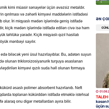
bazarın
smik kimi müasir sənayelər üçün əvəzsiz metaldır.
05.08.
in qırılması və zəhərli kimyəvi maddələrin istifadəsi
ƏN ÇO
 olur. İri miqyaslı mədən işlərində geniş istifadə
GÜNDƏM
Türkiyə
GÜN
dir, kiçik mədən işlərində istifadə edilən civə isə həm
nazirlə
k təhlükə yaradır. Kiçik miqyaslı qızıl hasilatı
05.08.
öyük mənbəyi sayılır.
MANŞET
 edə biləcək yeni üsul hazırlayıblar. Bu, adətən suyun
Paşinya
ə olunan trikloroizosiyanurik turşuya əsaslanan
05.08.
tivləşdirilən kimyəvi qızılı suda həll olunan formaya
HADISƏ
Qəbiris
kükürd əsaslı polimer absorbent hazırlanıb. Neft
söydü,
01.08.
qdarda toplanan kükürddən istifadə etməklə istehsal
05.08.
TALEH
kəsən 
fə alaraq onu digər metallardan ayıra bilir.
üçün s
BANNER