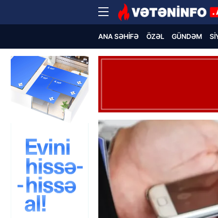
ANA SƏHIFƏ
ÖZƏL
GÜNDƏM
SI