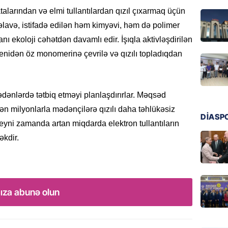
Ukrayn
alarından və elmi tullantılardan qızıl çıxarmaq üçün
Rusiyad
əlavə, istifadə edilən həm kimyəvi, həm də polimer
05.08.
anı ekoloji cəhətdən davamlı edir. İşıqla aktivləşdirilən
enidən öz monomerinə çevrilə və qızılı topladıqdan
MƏDƏNI
Azərbay
Türkiy
imza at
ədənlərdə tətbiq etməyi planlaşdırırlar. Məqsəd
05.08.
ən milyonlarla mədənçilərə qızılı daha təhlükəsiz
DİASP
yni zamanda artan miqdarda elektron tullantıların
BANNER
əkdir.
Hikmət 
qonşula
vermə
05.08.
ıza abunə olun
REKLAM
Biləcər