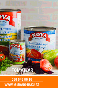
2026
- 12:45
95
nağı Əkbərov bu agentliyin
avini oldu – FOTO
2026
- 12:30
99
əclisin deputatı Asif Əsgərov
anın dağ kəndlərindən biri olan
ax kəndində sakinlərlə görüşdü
LAR
2026
- 12:15
103
oğlu MMC”nin “Dost Əllər”
i çərçivəsində neyromüxtəlifliyi
nclər üçün masterklass keçirilib