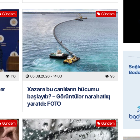
GÜNDƏM
Gündəm
Gündəm
Sabah 
05.08.
ÖZƏL
İranın 
Britani
05.08.
116
05.08.2026
- 14:00
95
GÜNDƏM
Rusiyad
lər
Xəzərə bu canlıların hücumu
“Başne
başlayıb? – Görüntülər narahatlıq
hücumu
yaratdı: FOTO
05.08.
Gündəm
Gündəm
İDMAN
“Qarab
yaxşı h