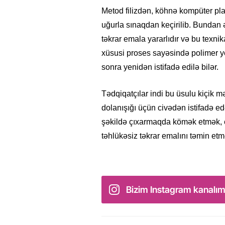
Metod filizdən, köhnə kompüter plat
uğurla sınaqdan keçirilib. Bundan 
təkrar emala yararlıdır və bu texnik
xüsusi proses sayəsində polimer y
sonra yenidən istifadə edilə bilər.
Tədqiqatçılar indi bu üsulu kiçik m
dolanışığı üçün civədən istifadə ed
şəkildə çıxarmaqda kömək etmək, e
təhlükəsiz təkrar emalını təmin etm
Bizim Instagram kanalım