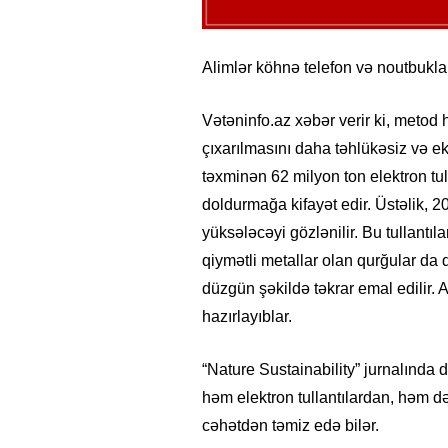
Alimlər köhnə telefon və noutbuklar
Vətəninfo.az xəbər verir ki, metod h
çıxarılmasını daha təhlükəsiz və ek
təxminən 62 milyon ton elektron tull
doldurmağa kifayət edir. Üstəlik, 
yüksələcəyi gözlənilir. Bu tullantıl
qiymətli metallar olan qurğular da d
düzgün şəkildə təkrar emal edilir. 
hazırlayıblar.
“Nature Sustainability” jurnalında d
həm elektron tullantılardan, həm də 
cəhətdən təmiz edə bilər.