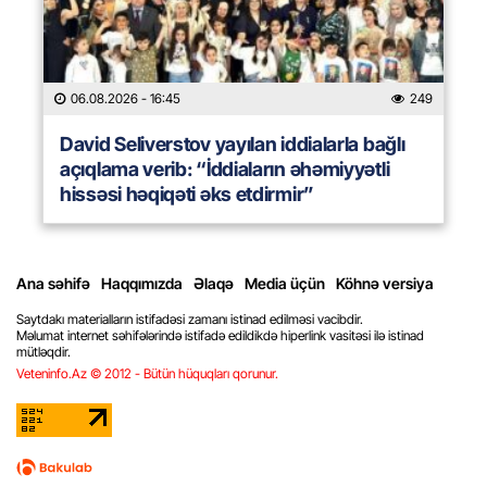
06.08.2026
- 16:45
249
David Seliverstov yayılan iddialarla bağlı
açıqlama verib: “İddiaların əhəmiyyətli
hissəsi həqiqəti əks etdirmir”
Ana səhifə
Haqqımızda
Əlaqə
Media üçün
Köhnə versiya
Saytdakı materialların istifadəsi zamanı istinad edilməsi vacibdir.
Məlumat internet səhifələrində istifadə edildikdə hiperlink vasitəsi ilə istinad
mütləqdir.
Veteninfo.Az © 2012 - Bütün hüquqları qorunur.