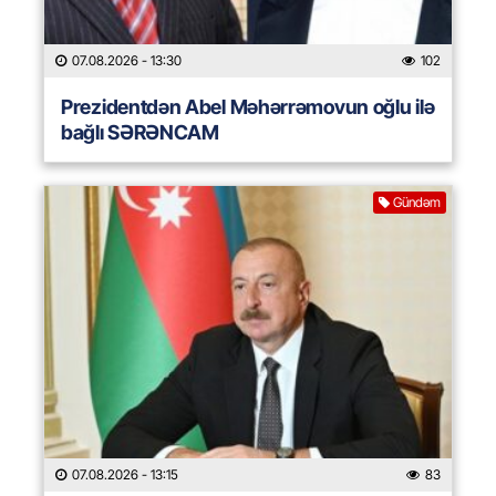
07.08.2026
- 13:30
102
Prezidentdən Abel Məhərrəmovun oğlu ilə
bağlı SƏRƏNCAM
Gündəm
07.08.2026
- 13:15
83