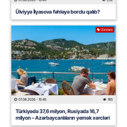
Ülviyyə İlyasova fəhləyə borclu qalıb?
Gündəm
07.08.2026
- 15:45
165
Türkiyədə 37,6 milyon, Rusiyada 16,7
milyon – Azərbaycanlıların yemək xərcləri