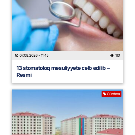
07.08.2026
- 11:45
110
13 stomatoloq məsuliyyətə cəlb edilib –
Rəsmi
Gündəm