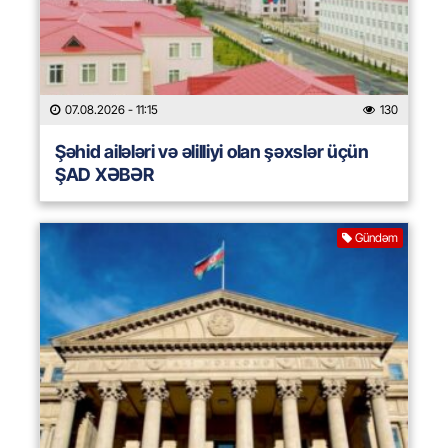
07.08.2026
- 11:15
130
Şəhid ailələri və əlilliyi olan şəxslər üçün
ŞAD XƏBƏR
Gündəm