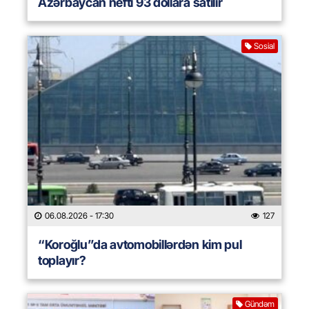
Azərbaycan nefti 93 dollara satılır
Sosial
06.08.2026
- 17:30
127
“Koroğlu”da avtomobillərdən kim pul
toplayır?
Gündəm