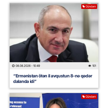
Gündəm
08.08.2026
- 10:49
101
“Ermənistan ötən il avqustun 8-nə qədər
dalanda idi”
Gündəm