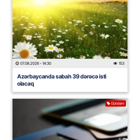
07.08.2026
- 14:30
153
Azərbaycanda sabah 39 dərəcə isti
olacaq
Gündəm