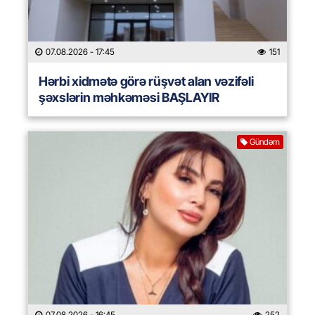
07.08.2026
- 17:45
151
Hərbi xidmətə görə rüşvət alan vəzifəli
şəxslərin məhkəməsi BAŞLAYIR
Gündəm
07.08.2026
- 16:45
252