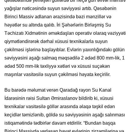
qəsəbəsində yerləşən göllərdə bir neçə gün əvvəl intensiv
yağışlar nəticəsində suyun səviyyəsi artıb. Qəsəbənin
Birinci Massiv adlanan ərazisində bəzi mənzillər və
həyətlər su altında qalıb. İri Şəhərlərin Birləşmiş Su
Təchizatı Xidmətinin əməkdaşları operativ olaraq vəziyyəti
qiymətləndirərək dərhal xüsusi texnikalarla suyun
çəkilməsi işlərinə başlayıblar. Evlərin yaxınlığındakı gölün
səviyyəsini aşağı salmaq məqsədilə 2 ədəd 800 mm-lik, 1
ədəd 500 mm-lik təxliyyə xətləri və xüsusi suçəkən
maşınlar vasitəsilə suyun çəkilməsi həyata keçirilir.
Bu barədə məlumat verən Qaradağ rayon Su Kanal
İdarəsinin rəisi Sultan Əmiraslanov bildirib ki, xüsusi
texnikalar vasitəsilə göllər arasında əlaqə təşkil edən
keçidlər təmizlənib, göldə su səviyyəsinin aşağı salınması
istiqamətində tədbirlər davam etdirilir. “Bundan başqa
Birinci Massivdə yerləşən həyət evlərinin zirzəmilərinə və