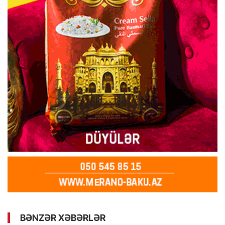
BƏNZƏR XƏBƏRLƏR