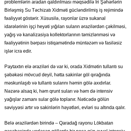
problemlərin aradan qaldırılması məqsədilə İri Şəhərlərin
Birləşmiş Su Təchizatı Xidməti gücləndirilmiş iş rejimində
fəaliyyət göstərir. Xüsusilə, rayonlar üzrə sukanal
idarələrinin işçi heyəti yığılan suların ərazilərdən çəkilməsi,
yağış və kanalizasiya kollektorlarının təmizlənməsi və
fəaliyyətinin bərpası istiqamətində müntəzəm və fasiləsiz
işlər icra edir.
Paytaxtın elə əraziləri də var ki, orada Xidmətin tullantı su
şəbəkəsi mövcud deyil, hətta sakinlər göl qırağında
məskunlaşıb və tullantı sularını həmin gölə axıdırlar.
Nəzərə alsaq ki, həm qrunt suları və həm də intensiv
yağışlar zamanı sular gölə toplanır. Nəticədə gölün
səviyyəsi artır və sakinlərin həyətləri, evləri su altında qalır.
Belə ərazilərdən birində – Qaradağ rayonu Lökbatan