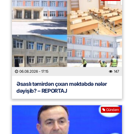
06.08.2026
- 17:15
147
Əsaslı təmirdən çıxan məktəbdə nələr
dəyişib? – REPORTAJ
Gündəm