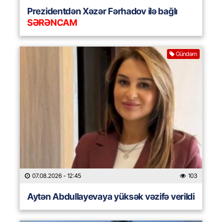
Prezidentdən Xəzər Fərhadov ilə bağlı
SƏRƏNCAM
Gündəm
07.08.2026
- 12:45
103
Aytən Abdullayevaya yüksək vəzifə verildi