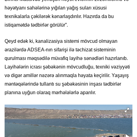
həyətyanı sahələrinə yığılan yağış suları xüsusi
texnikalarla çəkilərək kənarlaşdırılır. Hazırda da bu
istiqamətdə tədbirlər görülür”.
Qeyd edək ki, kanalizasiya sistemi mövcud olmayan
ərazilərdə ADSEA-nın sifarişi ilə təchizat sisteminin
qurulması məqsədilə müvafiq layihə sənədləri hazırlanıb.
Layihələrin icrası şəbəkənin mövcudluğu, texniki vəziyyəti
və digər amillər nəzərə alınmaqla həyata keçirilir. Yaşayış
məntəqələrində tullantı su şəbəkəsinin inşası tədbirlər
planına uyğun olaraq mərhələlərlə aparılır.