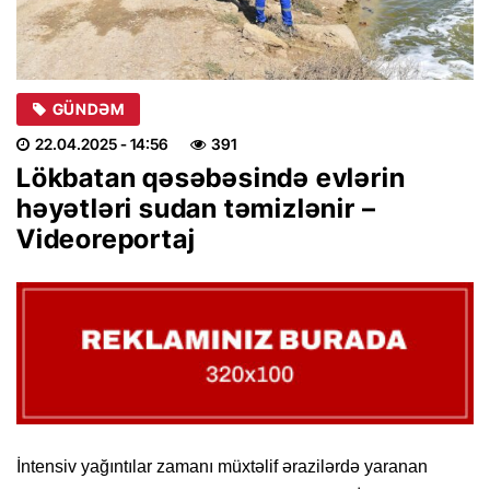
GÜNDƏM
22.04.2025
- 14:56
391
Lökbatan qəsəbəsində evlərin
həyətləri sudan təmizlənir –
Videoreportaj
İntensiv yağıntılar zamanı müxtəlif ərazilərdə yaranan