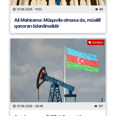
07.08.2026
- 11:00
88
Ali Məhkəmə: Müqavilə olmasa da, müəllif
qonorarı ödənilməlidir
Gündəm
07.08.2026
- 09:45
107