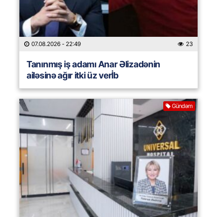
07.08.2026
- 22:49
23
Tanınmış iş adamı Anar Əlizadənin
ailəsinə ağır itki üz verİb
Gündəm