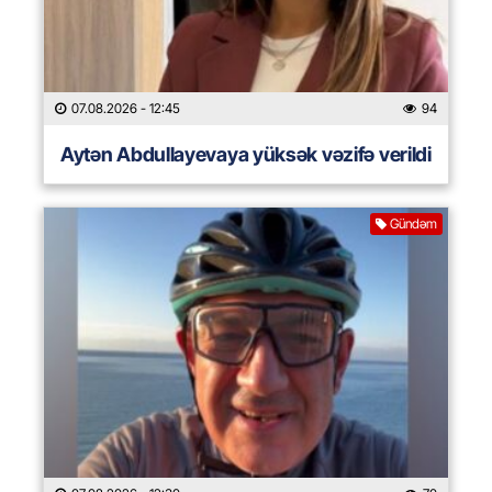
07.08.2026
- 12:45
94
Aytən Abdullayevaya yüksək vəzifə verildi
Gündəm