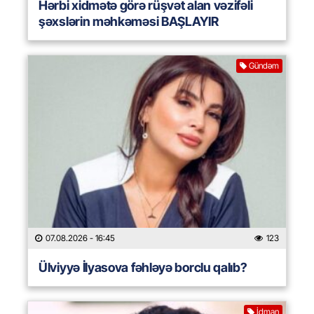
Hərbi xidmətə görə rüşvət alan vəzifəli
şəxslərin məhkəməsi BAŞLAYIR
Gündəm
07.08.2026
- 16:45
123
Ülviyyə İlyasova fəhləyə borclu qalıb?
İdman