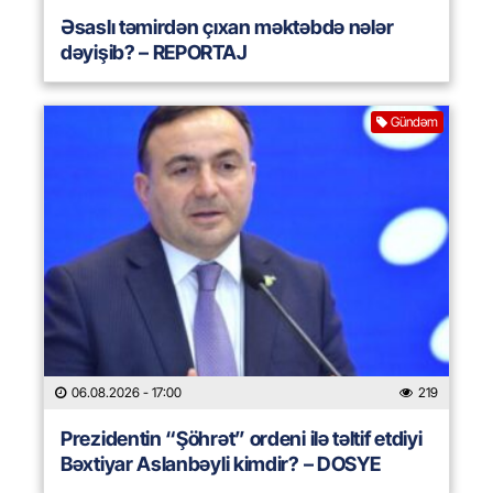
Əsaslı təmirdən çıxan məktəbdə nələr
dəyişib? – REPORTAJ
Gündəm
06.08.2026
- 17:00
219
Prezidentin “Şöhrət” ordeni ilə təltif etdiyi
Bəxtiyar Aslanbəyli kimdir? – DOSYE