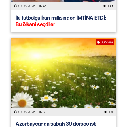
07.08.2026
- 14:45
103
İki futbolçu İran millisindən İMTİNA ETDİ:
Bu ölkəni seçdilər
Gündəm
07.08.2026
- 14:30
101
Azərbaycanda sabah 39 dərəcə isti