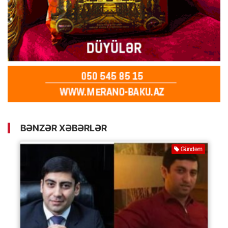
BƏNZƏR XƏBƏRLƏR
Gündəm