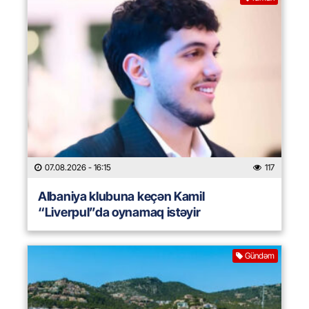
07.08.2026
- 16:15
117
Albaniya klubuna keçən Kamil
“Liverpul”da oynamaq istəyir
Gündəm