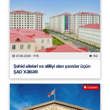
07.08.2026
- 11:15
102
Şəhid ailələri və əlilliyi olan şəxslər üçün
ŞAD XƏBƏR
Gündəm