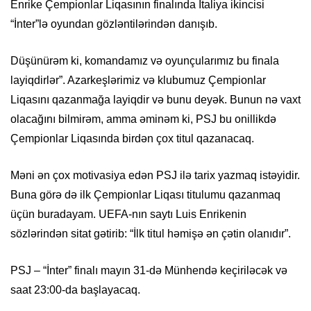
Enrike Çempionlar Liqasının finalında İtaliya ikincisi
“İnter”lə oyundan gözləntilərindən danışıb.
Düşünürəm ki, komandamız və oyunçularımız bu finala
layiqdirlər”. Azarkeşlərimiz və klubumuz Çempionlar
Liqasını qazanmağa layiqdir və bunu deyək. Bunun nə vaxt
olacağını bilmirəm, amma əminəm ki, PSJ bu onillikdə
Çempionlar Liqasında birdən çox titul qazanacaq.
Məni ən çox motivasiya edən PSJ ilə tarix yazmaq istəyidir.
Buna görə də ilk Çempionlar Liqası titulumu qazanmaq
üçün buradayam. UEFA-nın saytı Luis Enrikenin
sözlərindən sitat gətirib: “İlk titul həmişə ən çətin olanıdır”.
PSJ – “İnter” finalı mayın 31-də Münhendə keçiriləcək və
saat 23:00-da başlayacaq.