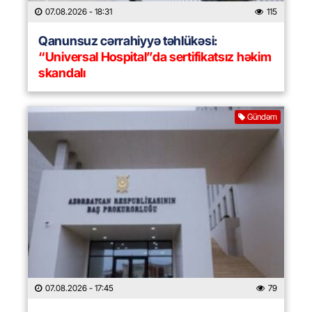
07.08.2026
- 18:31
115
Qanunsuz cərrahiyyə təhlükəsi:
“Universal Hospital”da sertifikatsız həkim
skandalı
Gündəm
07.08.2026
- 17:45
79