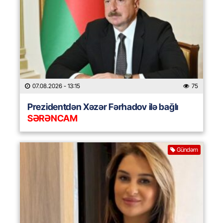
07.08.2026
- 13:15
75
Prezidentdən Xəzər Fərhadov ilə bağlı
SƏRƏNCAM
Gündəm