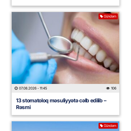
Gündəm
07.08.2026
- 11:45
106
13 stomatoloq məsuliyyətə cəlb edilib –
Rəsmi
Gündəm