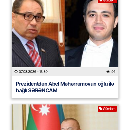
Gündəm
07.08.2026
- 13:30
96
Prezidentdən Abel Məhərrəmovun oğlu ilə
bağlı SƏRƏNCAM
Gündəm