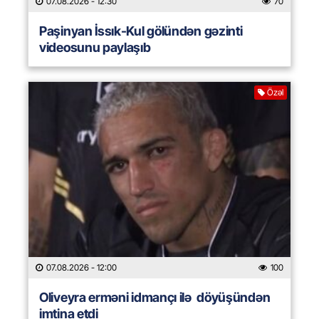
07.08.2026
- 12:30
70
Paşinyan İssık-Kul gölündən gəzinti
videosunu paylaşıb
Özəl
07.08.2026
- 12:00
100
Oliveyra erməni idmançı ilə döyüşündən
imtina etdi