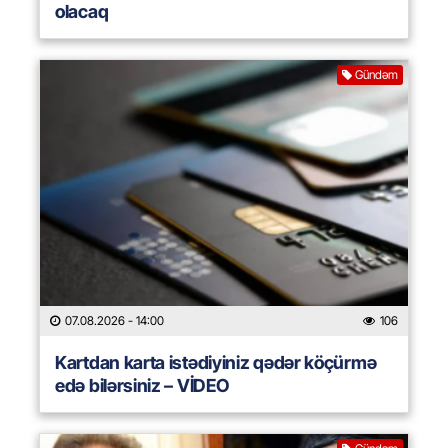
olacaq
Gündəm
07.08.2026
- 14:00
106
Kartdan karta istədiyiniz qədər köçürmə
edə bilərsiniz – VİDEO