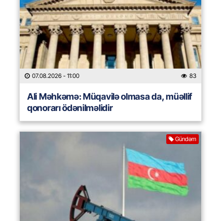
07.08.2026
- 11:00
83
Ali Məhkəmə: Müqavilə olmasa da, müəllif
qonorarı ödənilməlidir
Gündəm