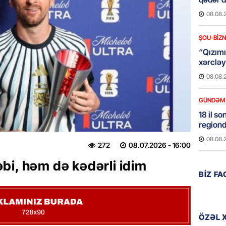
08.08.
ŞOU-BIZ
“Qızımı
xərcləy
08.08.
GÜNDƏM
18 il s
regiond
08.08.
272
08.07.2026
- 16:00
bi, həm də kədərli idim
MANŞET
BIZ F
17 yaşl
olundu
08.08.
ÖZƏL 
BANNER