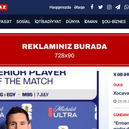
Haqqımızda
Əlaqə
YASƏT
SOSIAL
İQTISADIYYAT
DÜNYA
İDMAN
ŞOU-BIZNES
XƏBƏR
ÖLKƏ
Xocavə
08.08.
GÜNDƏM
“Erməni
qədər d