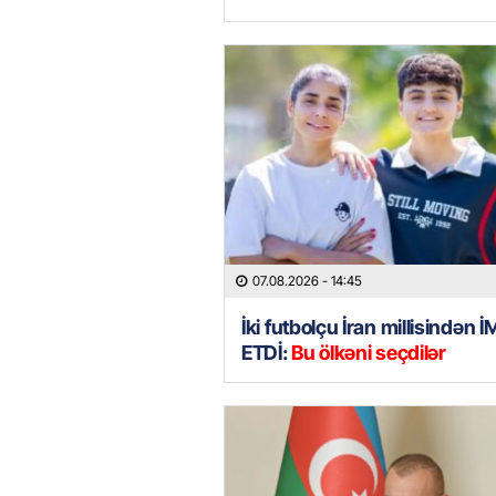
07.08.2026
- 14:45
İki futbolçu İran millisindən 
ETDİ:
Bu ölkəni seçdilər