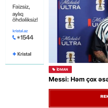
İDMAN
Messi: Həm çox əsə