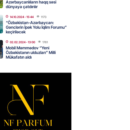
Azərbaycanlıların haqq səsi
dünyaya çatdırılır
14.10.2024
- 15:44
1173
də 37,6 milyon, Rusiyada 16,7
“Özbəkistan-Azərbaycan:
– Azərbaycanlıların yemək
Gənclərin İpək Yolu İqlim Forumu”
i
keçiriləcək
2026
- 15:45
160
02.02.2024
- 13:00
1761
Mobil Məmmədov “Yeni
Özbəkistanın ulduzları” Milli
Mükafatın aldı
yada yeni səfirimiz kimdir? –
2026
- 15:30
166
, Səudiyyə Ərəbistanı və
an arasında Məkkə müdafiə
imzalanıb
2026
- 15:15
143