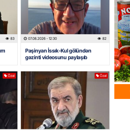
07.08.
HADISƏ
Sumqay
çimərli
83
07.08.2026
- 12:30
82
şəxslər
07.08.
ım
Paşinyan İssık-Kul gölündən
gəzinti videosunu paylaşıb
GÜNDƏM
Kartdan
Özəl
Özəl
köçürmə
07.08.
MANŞET
Mişust
deyib?
07.08.