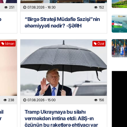
251
07.08.2026
- 16:30
152
GÜNDƏM
b
“Birgə Strateji Müdafiə Sazişi”nin
Türkiyə
milyon 
əhəmiyyəti nədir? -ŞƏRH
xərclər
07.08.
İdman
Özəl
GÜNDƏM
Malayzi
Dosye
07.08.
MANŞET
Türkiyə
238
07.08.2026
- 15:00
156
Pakist
sazişi 
il
Tramp Ukraynaya bu silahı
07.08.
r
verməkdən imtina etdi: ABŞ-ın
özünün bu raketlərə ehtiyacı var