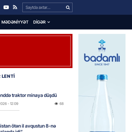
Search…
MƏDƏNIYYƏT
DIGƏR
 LENTİ
nddə traktor minaya düşdü
2026
- 12:09
68
stan ötən il avqustun 8-nə
alanda idi”