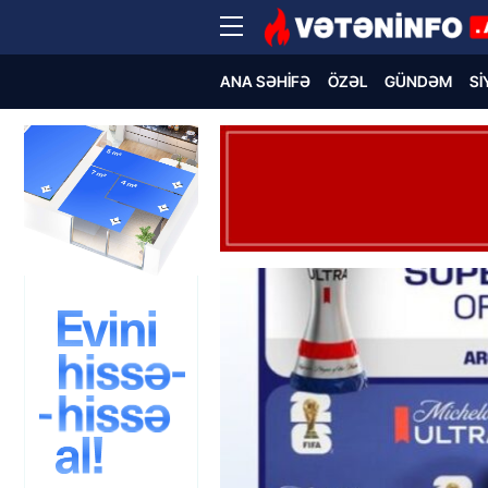
ANA SƏHIFƏ
ÖZƏL
GÜNDƏM
SI