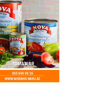
2026
- 14:28
153
ıtda avtomobil qaçıran və
kdə mobil telefon oğurlayan
 saxlanılıb
2026
- 14:15
156
 karta istədiyiniz qədər
 edə bilərsiniz – VİDEO
2026
- 14:00
154
in avtomobildə Paşinyana nə
2026
- 13:45
148