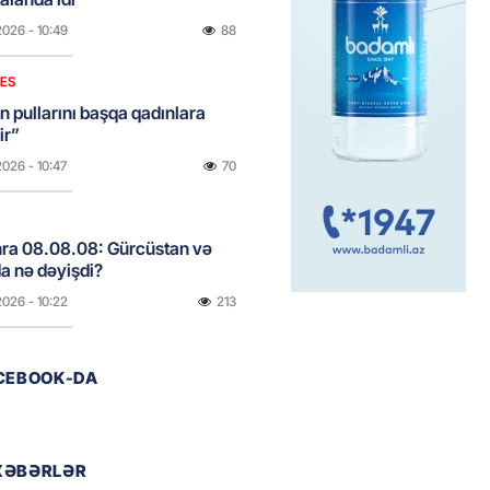
2026
- 10:49
88
NES
n pullarını başqa qadınlara
ir”
2026
- 10:47
70
onra 08.08.08: Gürcüstan və
a nə dəyişdi?
2026
- 10:22
213
ACEBOOK-DA
ı qızın nişanında mediaya hücum
 — VİDEO
2026
- 09:20
83
XƏBƏRLƏR