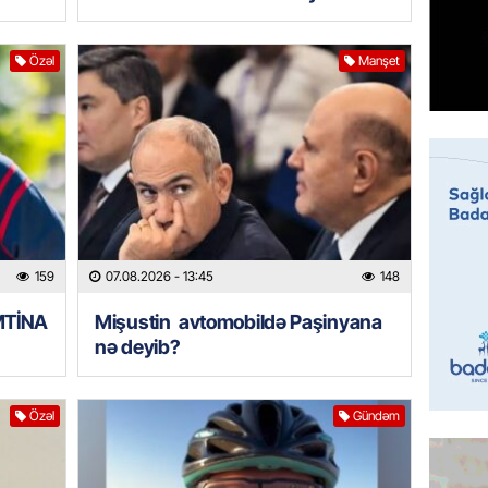
ÖZƏL
Tramp 
imtina 
Özəl
Manşet
ehtiyac
07.08.
ÖZƏL
İki fut
ETDİ:
B
07.08.
159
07.08.2026
- 13:45
148
GÜNDƏM
İMTİNA
Mişustin avtomobildə Paşinyana
Azərbay
nə deyib?
olacaq
07.08.
Özəl
Gündəm
REKLAM
Birbank
krediti