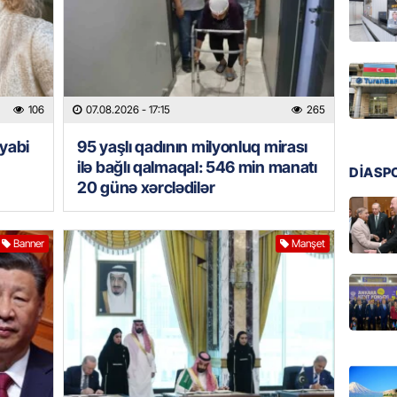
GÜNDƏM
Ülviyyə
07.08.
MANŞET
106
07.08.2026
- 17:15
265
“Birgə 
əhəmiy
yabi
95 yaşlı qadının milyonluq mirası
ilə bağlı qalmaqal: 546 min manatı
07.08.
DİASP
20 günə xərclədilər
İDMAN
Albani
Banner
Manşet
“Liverp
07.08.
HADISƏ
Tovuzda
qardaşı
07.08.