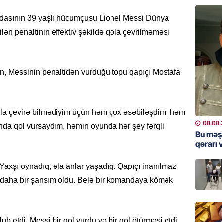
Bu məşh
asının 39 yaşlı hücumçusu Lionel Messi Dünya
qərarı v
lən penaltinin effektiv şəkildə qola çevrilməməsi
08.08.
GÜNDƏM
ən, Messinin penaltidən vurduğu topu qapıçı Mostafa
Qanuns
“Univer
həkim 
07.08.
qola çevirə bilmədiyim üçün həm çox əsəbiləşdim, həm
08.08.
da qol vursaydım, həmin oyunda hər şey fərqli
MANŞET
Bu məş
qərarı v
AAYDA-
şikayət
işıq?
axşı oynadıq, əla anlar yaşadıq. Qapıçı inanılmaz
a daha bir şansım oldu. Belə bir komandaya kömək
07.08.
GÜNDƏM
Hərbi x
ub etdi. Messi bir qol vurdu və bir qol ötürməsi etdi