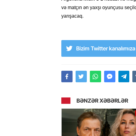
və matçın ən yaxşı oyunçusu seçild
yarışacaq.
Bizim Twitter kanalımız
BƏNZƏR XƏBƏRLƏR