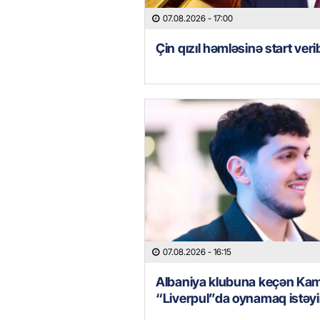
07.08.2026
- 17:00
Çin qızıl həmləsinə start veri
07.08.2026
- 16:15
Albaniya klubuna keçən Kam
“Liverpul”da oynamaq istəyi