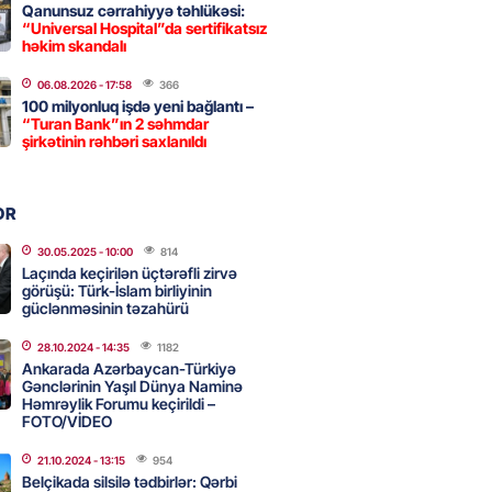
Qanunsuz cərrahiyyə təhlükəsi:
“Universal Hospital”da sertifikatsız
 İlyasova fəhləyə borclu qalıb?
həkim skandalı
2026
- 16:45
247
06.08.2026
- 17:58
366
100 milyonluq işdə yeni bağlantı –
“Turan Bank”ın 2 səhmdar
şirkətinin rəhbəri saxlanıldı
Strateji Müdafiə Sazişi”nin
yəti nədir? -ŞƏRH
2026
- 16:30
152
OR
30.05.2025
- 10:00
814
Laçında keçirilən üçtərəfli zirvə
görüşü: Türk-İslam birliyinin
ya klubuna keçən Kamil
güclənməsinin təzahürü
ul”da oynamaq istəyir
2026
- 16:15
238
28.10.2024
- 14:35
1182
Ankarada Azərbaycan-Türkiyə
Gənclərinin Yaşıl Dünya Naminə
Həmrəylik Forumu keçirildi –
FOTO/VİDEO
 qadın qətlə yetirildi – Şübhəli
 oğludur
21.10.2024
- 13:15
954
Belçikada silsilə tədbirlər: Qərbi
2026
- 16:00
229