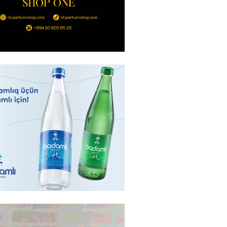
Ukraynaya bu silahı verməkdən
etdi: ABŞ-ın özünün bu raketlərə
ı var
2026
- 15:00
156
bolçu İran millisindən İMTİNA
u ölkəni seçdilər
2026
- 14:45
159
canda sabah 39 dərəcə isti
2026
- 14:30
153
 Biznes-dən mikro biznes
nə 5%-dək endirim