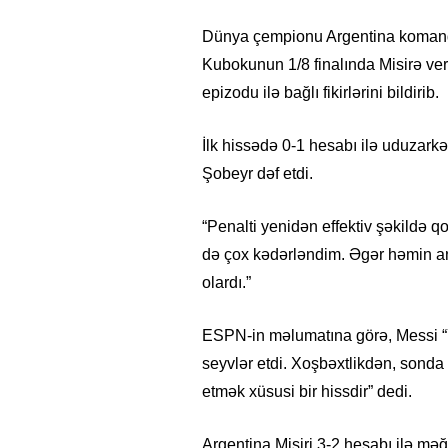
Dünya çempionu Argentina komand
Kubokunun 1/8 finalında Misirə veri
epizodu ilə bağlı fikirlərini bildirib.
İlk hissədə 0-1 hesabı ilə uduzark
Şobeyr dəf etdi.
“Penalti yenidən effektiv şəkildə 
də çox kədərləndim. Əgər həmin an
olardı.”
ESPN-in məlumatına görə, Messi “Y
seyvlər etdi. Xoşbəxtlikdən, sond
etmək xüsusi bir hissdir” dedi.
Argentina Misiri 3-2 hesabı ilə məğl