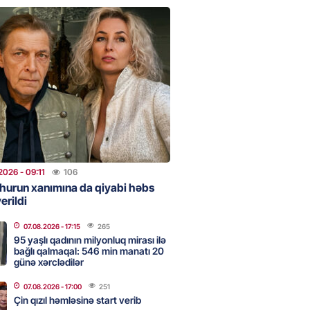
urun xanımına da qiyabi həbs
erildi
2026
- 09:11
106
uz cərrahiyyə təhlükəsi:
sal Hospital”da sertifikatsız
skandalı
2026
- 18:31
383
2026
- 09:11
106
hurun xanımına da qiyabi həbs
erildi
nın tərəzi məntəqələrindən
 -156 ya yaşıl, vətəndaşa qırmızı
07.08.2026
- 17:15
265
95 yaşlı qadının milyonluq mirası ilə
bağlı qalmaqal: 546 min manatı 20
2026
- 18:00
145
günə xərclədilər
07.08.2026
- 17:00
251
Çin qızıl həmləsinə start verib
idmətə görə rüşvət alan vəzifəli