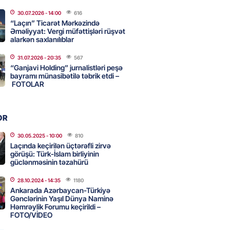
adan İDDİA: Şimali Koreya
30.07.2026
- 14:00
616
a 120 ballistik raket yerləşdirib
“Laçın” Ticarət Mərkəzində
Əməliyyat: Vergi müfəttişləri rüşvət
2026
- 15:15
88
alarkən saxlanılıblar
31.07.2026
- 20:35
567
YYƏT
“Ganjavi Holding” jurnalistləri peşə
canlı musiqi terapevti
bayramı münasibətilə təbrik etdi –
ədə unudulmaz sənət gecəsinə
FOTOLAR
dı – FOTO
2026
- 15:00
114
OR
30.05.2025
- 10:00
810
Laçında keçirilən üçtərəfli zirvə
Hacıyev: Azərbaycan ərazisini
görüşü: Türk-İslam birliyinin
ra qarşı istifadəyə imkan
güclənməsinin təzahürü
z
28.10.2024
- 14:35
1180
2026
- 14:45
80
Ankarada Azərbaycan-Türkiyə
Gənclərinin Yaşıl Dünya Naminə
Həmrəylik Forumu keçirildi –
FOTO/VİDEO
idə mənzil almaq istəyənlər