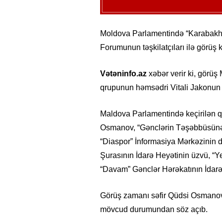
Moldova Parlamentində “Karabakh 
Forumunun təşkilatçıları ilə görüş ke
Vətəninfo.az
xəbər verir ki, görü
qrupunun həmsədri Vitali Jakonun d
Maldova Parlamentində keçirilən 
Osmanov, “Gənclərin Təşəbbüsünə və
“Diaspor” İnformasiya Mərkəzinin d
Şurasının İdarə Heyətinin üzvü, “
“Davam” Gənclər Hərəkatının İdarə H
Görüş zamanı səfir Qüdsi Osmanov
mövcud durumundan söz açıb.