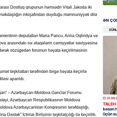
bazarın
rası Dostluq qrupunun həmsədri Vitali Jakoda iki
05.08.
əməkdaşlığın inkişafından duyduğu məmnuniyyəti dilə
ƏN ÇO
GÜNDƏM
Türkiyə
GÜN
nazirlə
amentinin deputatları Maria Pancu, Anna Oqlindya və
05.08.
va arasındakı sıx əlaqələrin cəmiyyətlər səviyyəsinə
dərək sözügedən forumun həyata keçirilməsinin
MANŞET
Paşinya
05.08.
mət təşkilatları tərəfindən birgə həyata keçirilə
iləsi aparılıb.
HADISƏ
Qəbiris
aijan” – Azərbaycan-Moldova Gənclər Forumu
söydü,
01.08.
təyi, Azərbaycan Respublikasının Moldova
05.08.
TALEH
oldova Azərbaycanlıları Konqresinin tərəfdaşlığı,
kəsən 
üçün s
Dəstək” İctimai Birliyinin təşkilatçılığı ilə keçirilib.
BANNER