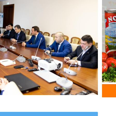
05.08.
GÜNDƏM
Məmməd
sədr mü
05.08.
GÜNDƏM
Milli M
Zaqatal
Cimcim
-FOTO
05.08.
GÜNDƏM
Veysəl
layihəs
olan gə