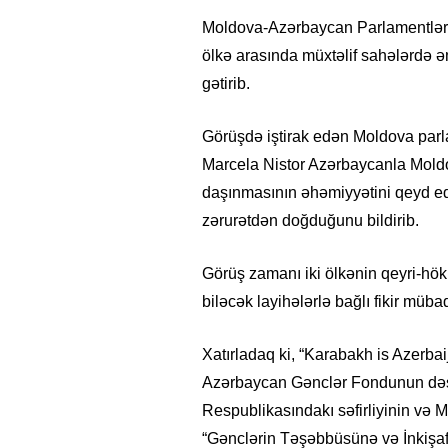
Moldova-Azərbaycan Parlamentləra
ölkə arasında müxtəlif sahələrdə 
gətirib.
Görüşdə iştirak edən Moldova parl
Marcela Nistor Azərbaycanla Moldo
daşınmasının əhəmiyyətini qeyd e
zərurətdən doğduğunu bildirib.
Görüş zamanı iki ölkənin qeyri-höku
biləcək layihələrlə bağlı fikir mübad
Xatırladaq ki, “Karabakh is Azerb
Azərbaycan Gənclər Fondunun dəs
Respublikasındakı səfirliyinin və M
“Gənclərin Təşəbbüsünə və İnkişafına 