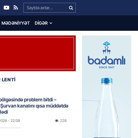
Search…
MƏDƏNIYYƏT
DIGƏR
 LENTİ
bölgəsində problem bitdi –
Şurvan kanalını qısa müddətdə
lədi
2026
- 22:08
228