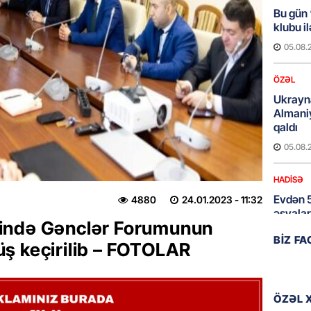
Bu gün
klubu i
05.08.
ÖZƏL
Ukrayn
Almani
qaldı
05.08.
HADISƏ
Evdən 5
4880
24.01.2023
- 11:32
əşyalar
ində Gənclər Forumunun
05.08.
BIZ F
örüş keçirilib – FOTOLAR
ÖZƏL
Hörmüz 
ÖZƏL 
05.08.