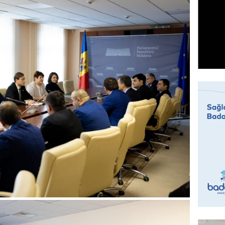
GÜNDƏM
Sabah 
05.08.
ÖZƏL
İranın 
Britani
05.08.
GÜNDƏM
Rusiyad
“Başne
hücumu
05.08.
İDMAN
“Qarab
yaxşı h