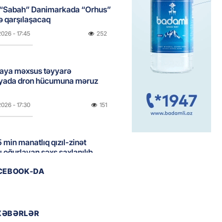
 “Sabah” Danimarkada “Orhus”
lə qarşılaşacaq
2026
- 17:45
252
aya məxsus təyyarə
yada dron hücumuna məruz
2026
- 17:30
151
 min manatlıq qızıl-zinət
ı oğurlayan şəxs saxlanılıb
2026
- 17:15
103
ACEBOOK-DA
boğazı tezliklə açılacaq- Tramp
XƏBƏRLƏR
2026
- 17:00
173