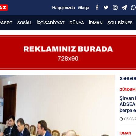
Haqqımızda
Əlaqə
YASƏT
SOSIAL
İQTISADIYYAT
DÜNYA
İDMAN
ŞOU-BIZNES
XƏBƏR
GÜNDƏM
Şirvan 
ADSEA 
bərpa e
05.08.
İDMAN