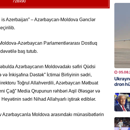
REKLAM
Kapital
is Azerbaijan” – Azərbaycan-Moldova Gənclər
buraxıl
çirilib.
üstələd
05.08.
ş Moldova-Azərbaycan Parlamentlərarası Dostluq
əvətilə baş tutub.
İDMAN
Bu fut
qəbulda Azərbaycanın Moldovadakı səfiri Qüdsi
05.08.
05.08.
 İnkişafına Dəstək” İctimai Birliyinin sədri,
Ukrayn
irektoru Toğrul Allahverdili, Azərbaycan Mətbuat
DÜNYA
dron h
Türkiyə
Yeni Çağ” Media Qrupunun rəhbəri Aqil Ələsgər və
eyətinin sədri Nihad Allahyarlı iştirak ediblər.
05.08.
GÜNDƏM
 Azərbaycanla Moldova arasındakı münasibətlərin
Metroya
axtaran