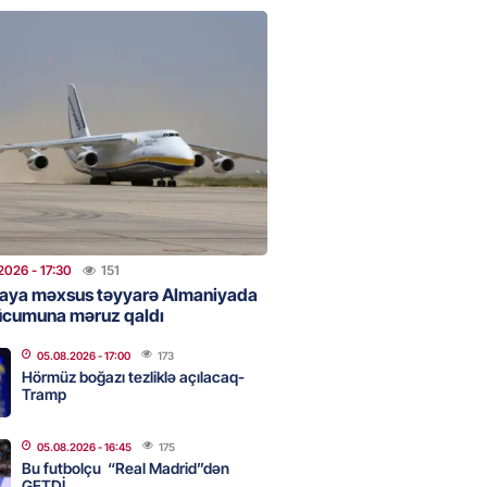
 Bank-ın istiqrazlarına tələbat
ış həcmini üç dəfəyə yaxın
i
2026
- 16:59
173
bolçu “Real Madrid”dən GETDİ
2026
- 16:45
175
2026
- 17:30
151
aya məxsus təyyarə Almaniyada
ücumuna məruz qaldı
 HHQ-nin ilk qadın generalı oldu
05.08.2026
- 17:00
173
2026
- 16:30
177
Hörmüz boğazı tezliklə açılacaq-
Tramp
05.08.2026
- 16:45
175
 və universitetlərə yaxın ev
Bu futbolçu “Real Madrid”dən
ların diqqətinə: Kirayə
GETDİ