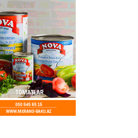
2026
- 12:45
95
nağı Əkbərov bu agentliyin
avini oldu – FOTO
2026
- 12:30
99
əclisin deputatı Asif Əsgərov
anın dağ kəndlərindən biri olan
ax kəndində sakinlərlə görüşdü
LAR
2026
- 12:15
103
oğlu MMC”nin “Dost Əllər”
i çərçivəsində neyromüxtəlifliyi
nclər üçün masterklass keçirilib