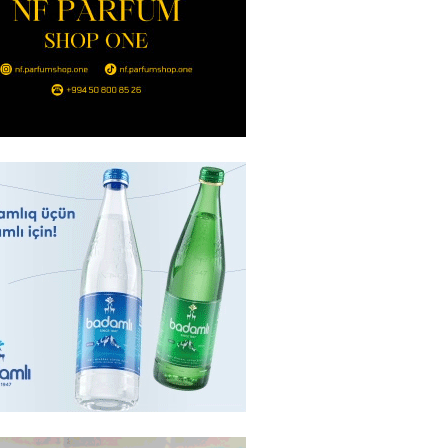
Bakıda yağış yağacaq
2026
- 13:30
98
göndərdiyi tiryək ələ keçdi:
yaya gedirmiş
2026
- 13:15
84
a neft emalı zavodunda yanğın:
ft-Ufaneftexim” dron
ndan sonra alovlanıb
2026
- 13:00
97
ağ” “Dinamo” (Kiyev) matçına
azırlaşıb