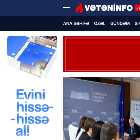
ANA SƏHIFƏ
ÖZƏL
GÜNDƏM
SI