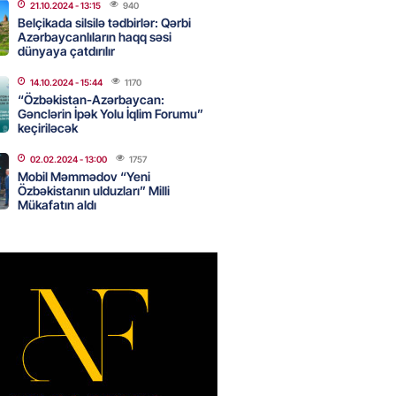
nsı imkanları var?
21.10.2024
- 13:15
940
Belçikada silsilə tədbirlər: Qərbi
2026
- 14:30
80
Azərbaycanlıların haqq səsi
dünyaya çatdırılır
14.10.2024
- 15:44
1170
inin ofisi Pezeşkianın istefası
“Özbəkistan-Azərbaycan:
ı iddiaları təkzib etdi
Gənclərin İpək Yolu İqlim Forumu”
keçiriləcək
2026
- 14:15
114
02.02.2024
- 13:00
1757
Mobil Məmmədov “Yeni
Özbəkistanın ulduzları” Milli
bu canlıların hücumu başlayıb?
Mükafatın aldı
tülər narahatlıq yaratdı: FOTO
2026
- 14:00
95
 PENSİYA VƏ MÜAVİNƏTLƏR
N ARTIRILACAQ? – Mühüm
AMA
2026
- 13:45
128