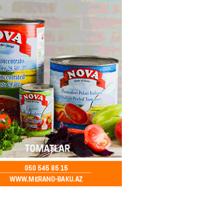
2026
- 12:45
97
nağı Əkbərov bu agentliyin
avini oldu – FOTO
2026
- 12:30
101
əclisin deputatı Asif Əsgərov
anın dağ kəndlərindən biri olan
ax kəndində sakinlərlə görüşdü
LAR
2026
- 12:15
104
oğlu MMC”nin “Dost Əllər”
i çərçivəsində neyromüxtəlifliyi
nclər üçün masterklass keçirilib