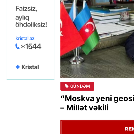
GÜNDƏM
“Moskva yeni geosiy
– Millət vəkili