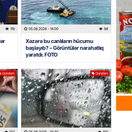
05.08.
GÜNDƏM
Məmməd
119
05.08.2026
- 14:00
98
sədr mü
lər
Xəzərə bu canlıların hücumu
05.08.
başlayıb? – Görüntülər narahatlıq
yaratdı: FOTO
GÜNDƏM
Milli M
Zaqatal
Gündəm
Gündəm
Cimcim
-FOTO
05.08.
GÜNDƏM
Veysəl
layihəs
olan gə
132
05.08.2026
- 13:30
100