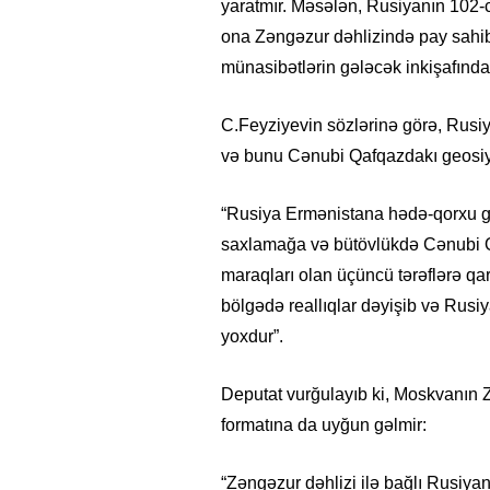
yaratmır. Məsələn, Rusiyanın 102-
ona Zəngəzur dəhlizində pay sahi
münasibətlərin gələcək inkişafında
C.Feyziyevin sözlərinə görə, Rusiy
və bunu Cənubi Qafqazdakı geosiyas
“Rusiya Ermənistana hədə-qorxu g
saxlamağa və bütövlükdə Cənubi Q
maraqları olan üçüncü tərəflərə qar
bölgədə reallıqlar dəyişib və Rusi
yoxdur”.
Deputat vurğulayıb ki, Moskvanın Z
formatına da uyğun gəlmir:
“Zəngəzur dəhlizi ilə bağlı Rusiyan