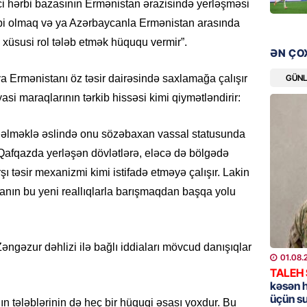
ci hərbi bazasının Ermənistan ərazisində yerləşməsi
bazarın
bi olmaq və ya Azərbaycanla Ermənistan arasında
05.08.
 xüsusi rol tələb etmək hüququ vermir”.
ƏN ÇO
GÜNDƏM
Türkiyə
GÜN
a Ermənistanı öz təsir dairəsində saxlamağa çalışır
nazirlə
i maraqlarının tərkib hissəsi kimi qiymətləndirir:
05.08.
əlməklə əslində onu sözəbaxan vassal statusunda
MANŞET
afqazda yerləşən dövlətlərə, eləcə də bölgədə
Paşinya
şı təsir mexanizmi kimi istifadə etməyə çalışır. Lakin
05.08.
yanın bu yeni reallıqlarla barışmaqdan başqa yolu
HADISƏ
Qəbiris
əngəzur dəhlizi ilə bağlı iddiaları mövcud danışıqlar
söydü,
01.08.
05.08.
TALEH
kəsən 
üçün s
BANNER
ın tələblərinin də heç bir hüquqi əsası yoxdur. Bu