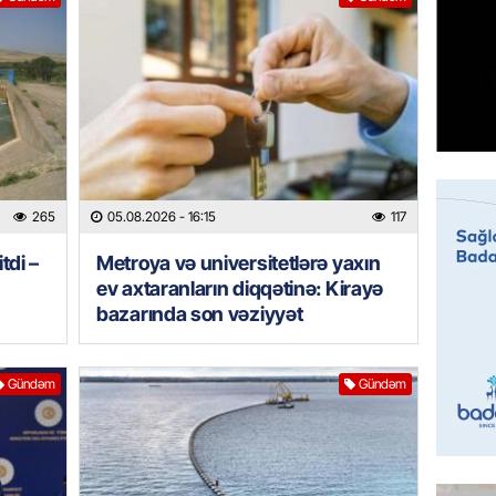
GÜNDƏM
Sabah 
05.08.
ÖZƏL
İranın 
Britani
265
05.08.2026
- 16:15
117
05.08.
tdi –
Metroya və universitetlərə yaxın
GÜNDƏM
ev axtaranların diqqətinə: Kirayə
Rusiyad
bazarında son vəziyyət
“Başne
hücumu
Gündəm
Gündəm
05.08.
İDMAN
“Qarab
yaxşı h