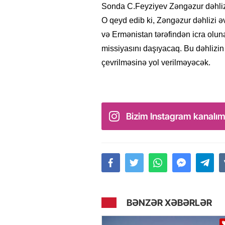
Sonda C.Feyziyev Zəngəzur dəhlizin
O qeyd edib ki, Zəngəzur dəhlizi 
və Ermənistan tərəfindən icra olun
missiyasını daşıyacaq. Bu dəhlizin 
çevrilməsinə yol verilməyəcək.
Bizim Instagram kanalım
BƏNZƏR XƏBƏRLƏR