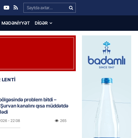
Search…
MƏDƏNIYYƏT
DIGƏR
 LENTİ
bölgəsində problem bitdi –
Şurvan kanalını qısa müddətdə
lədi
2026
- 22:08
265