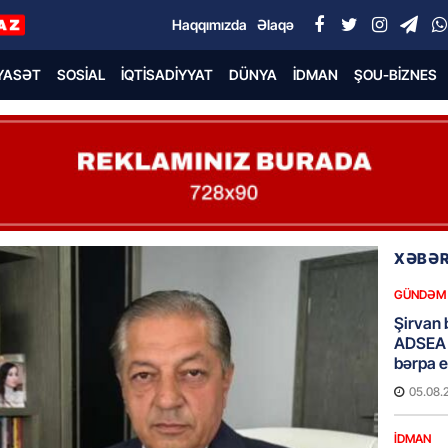
Haqqımızda
Əlaqə
YASƏT
SOSIAL
İQTISADIYYAT
DÜNYA
İDMAN
ŞOU-BIZNES
XƏBƏR
GÜNDƏM
Şirvan 
ADSEA 
bərpa e
05.08.
İDMAN