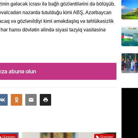
üçün ha
in gələcək icrası ilə bağlı gözləntilərini də bölüşüb.
05.08.
əvvəlcədən nəzərdə tutulduğu kimi ABŞ, Azərbaycan
acaq və gözlənildiyi kimi əməkdaşlıq və təhlükəsizlik
BANNER
hər hansı dövlətin əlində siyasi təzyiq vasitəsinə
Xameney
ilə bağl
05.08.
GÜNDƏM
Xəzərə 
ıza abunə olun
– Görün
05.08.
GÜNDƏM
MAAŞ,
YENİDƏ
AÇIQL
05.08.
Gündəm
Gündəm