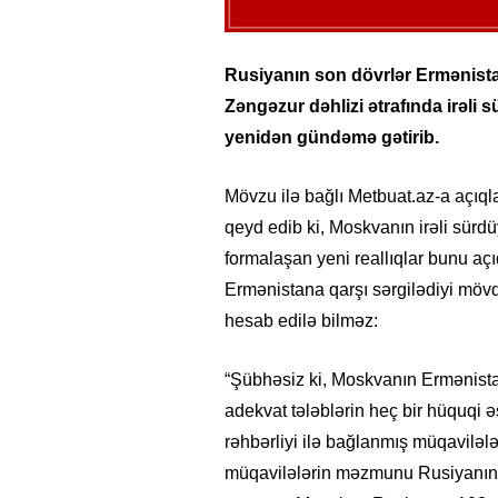
Rusiyanın son dövrlər Ermənista
Zəngəzur dəhlizi ətrafında irəli 
yenidən gündəmə gətirib.
Mövzu ilə bağlı Metbuat.az-a açıql
qeyd edib ki, Moskvanın irəli sürd
formalaşan yeni reallıqlar bunu açıq
Ermənistana qarşı sərgilədiyi möv
hesab edilə bilməz:
“Şübhəsiz ki, Moskvanın Ermənistan
adekvat tələblərin heç bir hüquqi 
rəhbərliyi ilə bağlanmış müqaviləl
müqavilələrin məzmunu Rusiyanın b