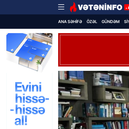
ANA SƏHIFƏ
ÖZƏL
GÜNDƏM
SI