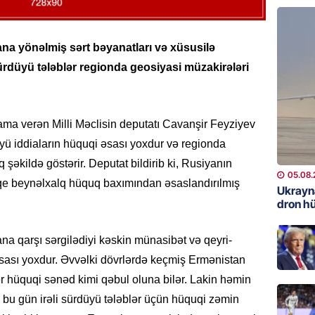
REKLAM
Kapital
na yönəlmiş sərt bəyanatları və xüsusilə
buraxıl
sürdüyü tələblər regionda geosiyasi müzakirələri
üstələd
05.08.
ama verən Milli Məclisin deputatı Cavanşir Feyziyev
İDMAN
üyü iddiaların hüquqi əsası yoxdur və regionda
Bu fut
 şəkildə göstərir. Deputat bildirib ki, Rusiyanın
05.08.
05.08.
qe beynəlxalq hüquq baxımından əsaslandırılmış
Ukrayn
DÜNYA
dron h
Türkiyə
a qarşı sərgilədiyi kəskin münasibət və qeyri-
05.08.
əsası yoxdur. Əvvəlki dövrlərdə keçmiş Ermənistan
GÜNDƏM
ər hüquqi sənəd kimi qəbul oluna bilər. Lakin həmin
Metroya
u gün irəli sürdüyü tələblər üçün hüquqi zəmin
axtaran