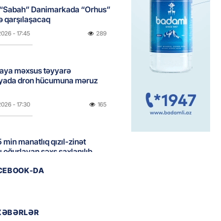
 “Sabah” Danimarkada “Orhus”
lə qarşılaşacaq
2026
- 17:45
289
aya məxsus təyyarə
yada dron hücumuna məruz
2026
- 17:30
165
 min manatlıq qızıl-zinət
ı oğurlayan şəxs saxlanılıb
2026
- 17:15
105
ACEBOOK-DA
boğazı tezliklə açılacaq- Tramp
XƏBƏRLƏR
2026
- 17:00
186