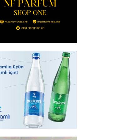
Bakıda yağış yağacaq
2026
- 13:30
100
göndərdiyi tiryək ələ keçdi:
yaya gedirmiş
2026
- 13:15
85
a neft emalı zavodunda yanğın:
ft-Ufaneftexim” dron
ndan sonra alovlanıb
2026
- 13:00
99
ağ” “Dinamo” (Kiyev) matçına
azırlaşıb