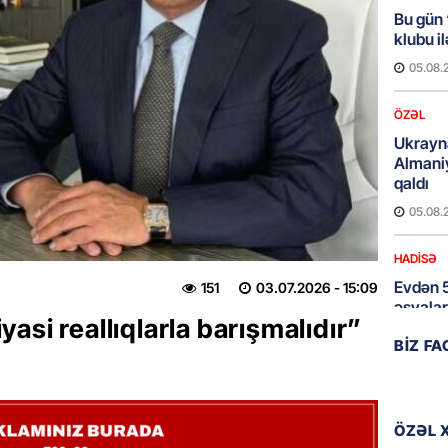
Bu gün
klubu i
05.08.
ÖZƏL
Ukrayn
Almani
qaldı
05.08.
HADISƏ
Evdən 5
151
03.07.2026
- 15:09
əşyalar
asi reallıqlarla barışmalıdır”
05.08.
BIZ F
ÖZƏL
Hörmüz 
ÖZƏL 
05.08.