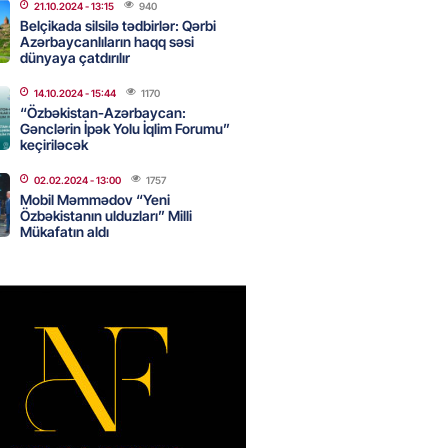
nsı imkanları var?
21.10.2024
- 13:15
940
Belçikada silsilə tədbirlər: Qərbi
2026
- 14:30
83
Azərbaycanlıların haqq səsi
dünyaya çatdırılır
14.10.2024
- 15:44
1170
inin ofisi Pezeşkianın istefası
“Özbəkistan-Azərbaycan:
ı iddiaları təkzib etdi
Gənclərin İpək Yolu İqlim Forumu”
keçiriləcək
2026
- 14:15
116
02.02.2024
- 13:00
1757
Mobil Məmmədov “Yeni
Özbəkistanın ulduzları” Milli
bu canlıların hücumu başlayıb?
Mükafatın aldı
tülər narahatlıq yaratdı: FOTO
2026
- 14:00
98
 PENSİYA VƏ MÜAVİNƏTLƏR
N ARTIRILACAQ? – Mühüm
AMA
2026
- 13:45
132