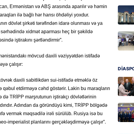
Ukrayn
ycan, Ermənistan və ABŞ arasında aparılır və həmin
Rusiyad
raqları ilə bağlı hər hansı öhdəliyi yoxdur.
05.08.
ın dövlət şirkəti tərəfindən idarə olunması və ya
 sərhədində xidmət aparması heç bir şəkildə
MƏDƏNI
ində iştirakını şərtləndirmir”.
Azərbay
Türkiy
imza at
rmənistandakı mövcud daxili vəziyyətdən istifadə
05.08.
yə çalışır:
DİASP
BANNER
rək daxili sabitlikdən sui-istifadə etməklə öz
Hikmət 
 qəbul etdirməyə cəhd göstərir. Lakin bu maraqların
qonşula
ə də TRİPP marşrutunun iştirakçı dövlətlərinin
vermə
aydındır. Adından da göründüyü kimi, TRİPP bölgədə
05.08.
öhfə vermək məqsədilə irəli sürülüb. Rusiya isə bu
REKLAM
neo-imperialist planlarını gerçəkləşdirməyə çalışır”.
Biləcər