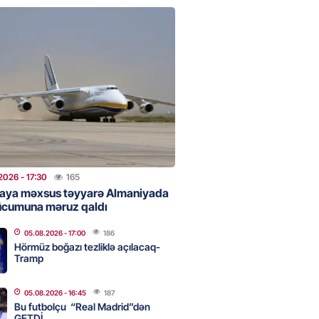
 Bank-ın istiqrazlarına tələbat
ış həcmini üç dəfəyə yaxın
i
2026
- 16:59
186
bolçu “Real Madrid”dən GETDİ
2026
- 16:45
187
2026
- 17:30
165
aya məxsus təyyarə Almaniyada
ücumuna məruz qaldı
 HHQ-nin ilk qadın generalı oldu
05.08.2026
- 17:00
186
2026
- 16:30
189
Hörmüz boğazı tezliklə açılacaq-
Tramp
05.08.2026
- 16:45
187
 və universitetlərə yaxın ev
Bu futbolçu “Real Madrid”dən
ların diqqətinə: Kirayə
GETDİ