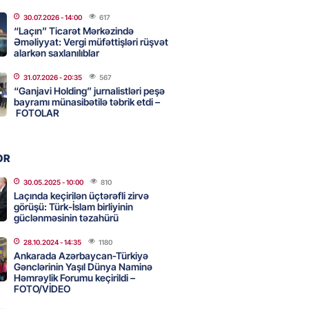
adan İDDİA: Şimali Koreya
30.07.2026
- 14:00
617
a 120 ballistik raket yerləşdirib
“Laçın” Ticarət Mərkəzində
Əməliyyat: Vergi müfəttişləri rüşvət
2026
- 15:15
90
alarkən saxlanılıblar
31.07.2026
- 20:35
567
YYƏT
“Ganjavi Holding” jurnalistləri peşə
canlı musiqi terapevti
bayramı münasibətilə təbrik etdi –
ədə unudulmaz sənət gecəsinə
FOTOLAR
dı – FOTO
2026
- 15:00
116
OR
30.05.2025
- 10:00
810
Laçında keçirilən üçtərəfli zirvə
Hacıyev: Azərbaycan ərazisini
görüşü: Türk-İslam birliyinin
ra qarşı istifadəyə imkan
güclənməsinin təzahürü
z
28.10.2024
- 14:35
1180
2026
- 14:45
84
Ankarada Azərbaycan-Türkiyə
Gənclərinin Yaşıl Dünya Naminə
Həmrəylik Forumu keçirildi –
FOTO/VİDEO
idə mənzil almaq istəyənlər