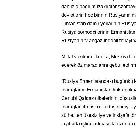
dəhlizlə bağlı müzakirələr Azərba
dövlətlərin heç birinin Rusiyanın ma
Ermənistan dəmir yollarının Rusiyan
Rusiya sərhədçilərinin Ermənistan
Rusiyanın “Zəngəzur dəhlizi” layihəs
Millət vəkilinin fikrincə, Moskva E
edərək öz maraqlarını qəbul etdirmə
“Rusiya Ermənistandakı bugünkü köv
maraqlarını Ermənistan hökumətinə
Cənubi Qafqaz ölkələrinin, xüsusil
maraqları ilə üst-üstə düşmədiyi 
sülhə, təhlükəsizliyə və inkişafa t
layihədə iştirak iddiası ilə özünün 