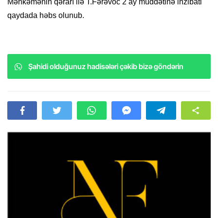
Məhkəmənin qərarı ilə T.Fərəvoc 2 ay müddətinə inzibati
qaydada həbs olunub.
Şahidi olduğunuz hadisələri çəkib bizə göndərin