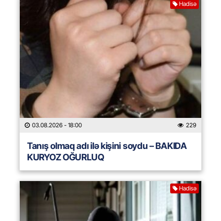
Hadisə
03.08.2026
- 18:00
229
Tanış olmaq adı ilə kişini soydu – BAKIDA
KURYOZ OĞURLUQ
Hadisə