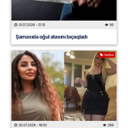
31.07.2026
- 12:15
95
Şamaxıda oğul atasını bıçaqladı
Hadisə
30.07.2026
- 18:00
269