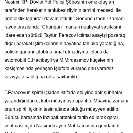
Nəsimi RPİ Dövlət Yol Polisi Şöbəsinin əməkdaşları
tərəfindən hərəkətin təhlükəsizliyinin təmini məqsədi ilə
profilaktik tədbirlər davam etdirilir. Sonuncu tədbir zamanı
rayon ərazisində “Changan” markalı nəqliyyat vasitəsini
idarə edən sürücü Tayfun Fərəcov ictimai asayişi pozaraq
digər hərəkət iştirakçılarının həyatına təhlükə yaratdığına,
polisin qanuni tələbinə əməl etmədiyinə, eləcə də
avtomobili C.Hacıbəyli və M.Mirqasımov küçələrinin
kəsişməsində yerləşən işıqfora vuraraq onu yararsız
vəziyyətə saldığına görə saxlanılıb.
T.Fərəcovun spirtli içkidən istifadə etdiyinə dair şübhələr
yarandığından o, tibbi müayinəyə aparılıb. Müayinə zamanı
onun spirtli içkinin təsiri altında olduğu müəyyən edilib.
Sürücü barəsində inzibati protokol tərtib edilərək qərar
verilməsi üçün Nəsimi Rayon Məhkəməsinə göndərilib.