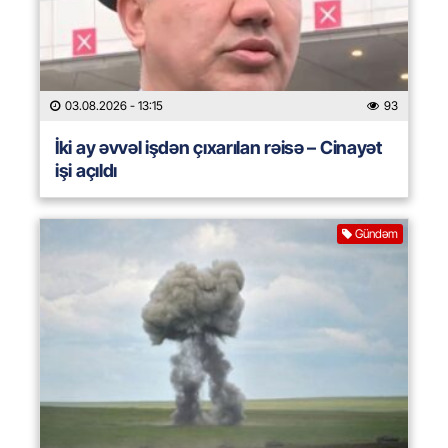
03.08.2026
- 13:15
93
İki ay əvvəl işdən çıxarılan rəisə – Cinayət
işi açıldı
Gündəm