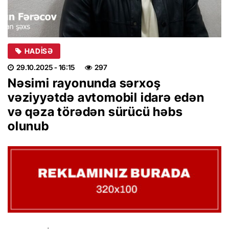
HADISƏ
29.10.2025
- 16:15
297
Nəsimi rayonunda sərxoş
vəziyyətdə avtomobil idarə edən
və qəza törədən sürücü həbs
olunub