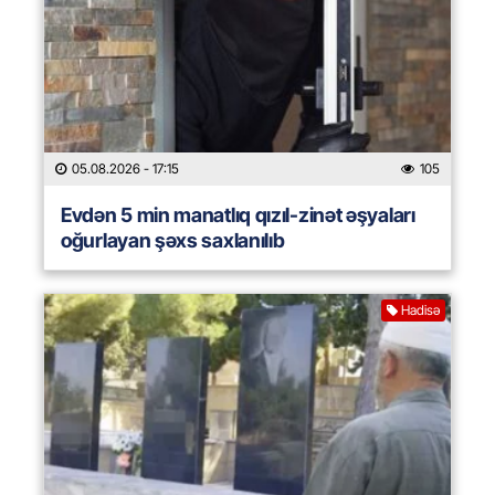
05.08.2026
- 17:15
105
Evdən 5 min manatlıq qızıl-zinət əşyaları
oğurlayan şəxs saxlanılıb
Hadisə