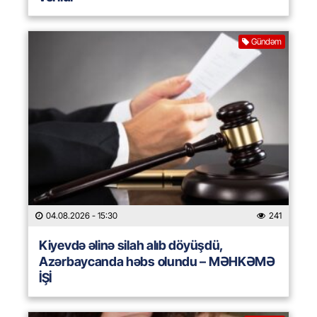
Gündəm
04.08.2026
- 15:30
241
Kiyevdə əlinə silah alıb döyüşdü,
Azərbaycanda həbs olundu – MƏHKƏMƏ
İŞİ