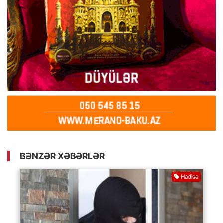
BƏNZƏR XƏBƏRLƏR
Hadisə