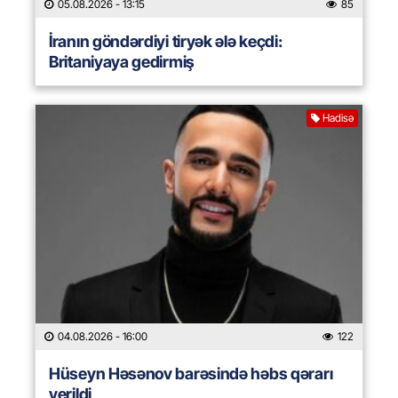
05.08.2026
- 13:15
85
İranın göndərdiyi tiryək ələ keçdi:
Britaniyaya gedirmiş
Hadisə
04.08.2026
- 16:00
122
Hüseyn Həsənov barəsində həbs qərarı
verildi