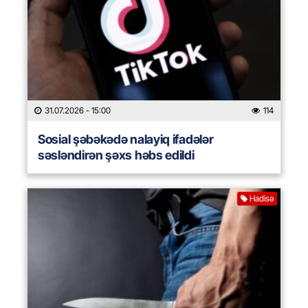
31.07.2026
- 15:00
114
Sosial şəbəkədə nalayiq ifadələr
səsləndirən şəxs həbs edildi
Hadisə