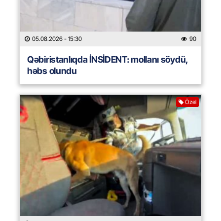
05.08.2026
- 15:30
90
Qəbiristanlıqda İNSİDENT: mollanı söydü,
həbs olundu
Özəl