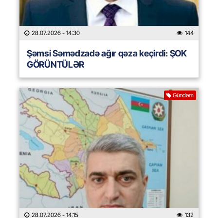
28.07.2026
- 14:30
144
Şəmsi Səmədzadə ağır qəza keçirdi: ŞOK
GÖRÜNTÜLƏR
Gündəm
28.07.2026
- 14:15
132