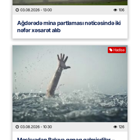
03.08.2026
- 13:00
106
Ağdərədə mina partlaması nəticəsində iki
nəfər xəsarət alıb
Hadisə
03.08.2026
- 10:30
126
Moskvadan Bakıya qonaq gəlmişdilər –