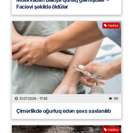
Faciəvi şəkildə öldülər
Hadisə
31.07.2026
- 17:45
141
Çimərlikdə oğurluq edən şəxs saxlanılıb
Hadisə