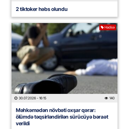
2 tiktoker həbs olundu
Hadisə
30.07.2026
- 16:15
140
Məhkəmədən növbəti oxşar qərar:
ölümdə təqsirləndirilən sürücüyə bəraət
verildi