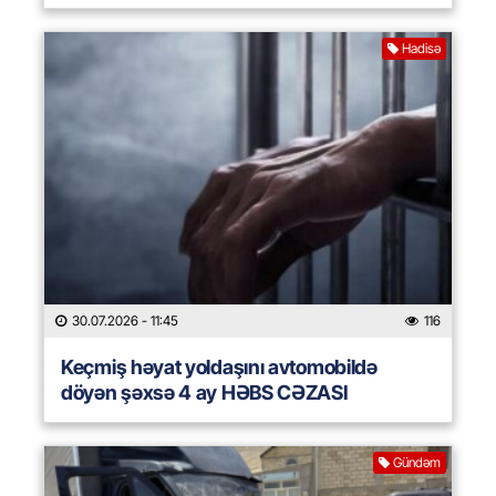
Hadisə
30.07.2026
- 11:45
116
Keçmiş həyat yoldaşını avtomobildə
döyən şəxsə 4 ay HƏBS CƏZASI
Gündəm