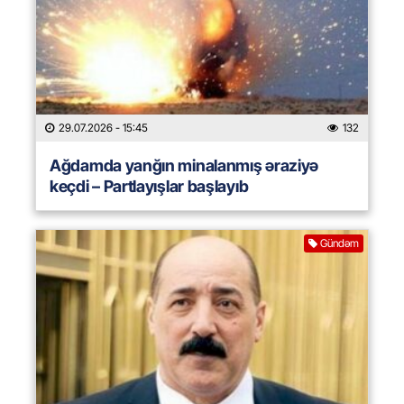
29.07.2026
- 15:45
132
Ağdamda yanğın minalanmış əraziyə
keçdi – Partlayışlar başlayıb
Gündəm