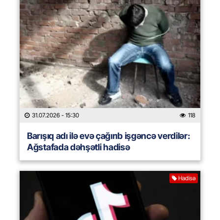
31.07.2026
- 15:30
118
Barışıq adı ilə evə çağırıb işgəncə verdilər:
Ağstafada dəhşətli hadisə
Hadisə