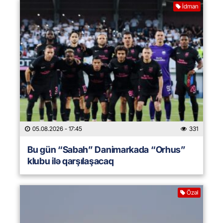
İdman
05.08.2026
- 17:45
331
Bu gün “Sabah” Danimarkada “Orhus”
klubu ilə qarşılaşacaq
Özəl