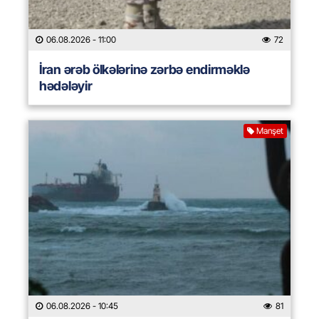
06.08.2026
- 11:00
72
İran ərəb ölkələrinə zərbə endirməklə
hədələyir
Manşet
06.08.2026
- 10:45
81