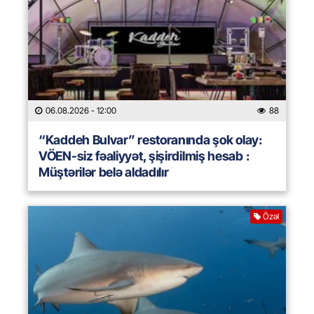
06.08.2026
- 12:00
88
“Kaddeh Bulvar” restoranında şok olay:
VÖEN-siz fəaliyyət, şişirdilmiş hesab :
Müştərilər belə aldadılır
Özəl