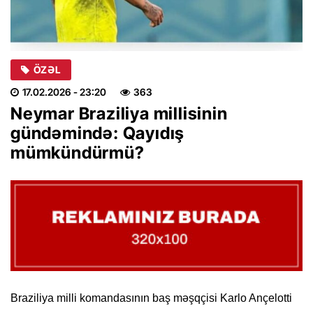
ÖZƏL
17.02.2026
- 23:20
363
Neymar Braziliya millisinin
gündəmində: Qayıdış
mümkündürmü?
Braziliya milli komandasının baş məşqçisi Karlo Ançelotti