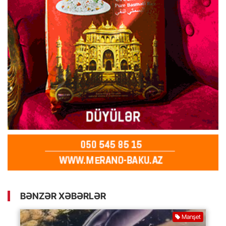
BƏNZƏR XƏBƏRLƏR
Manşet