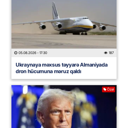
05.08.2026
- 17:30
187
Ukraynaya məxsus təyyarə Almaniyada
dron hücumuna məruz qaldı
Özəl