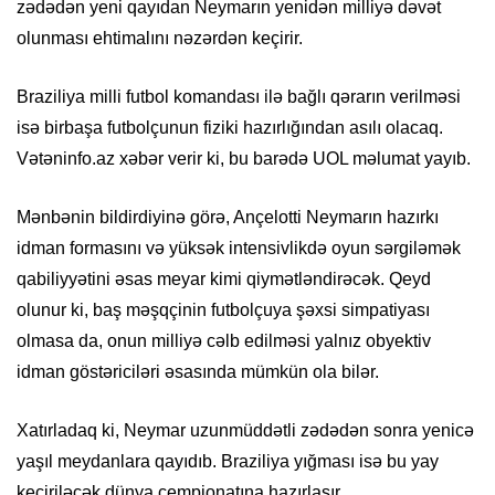
zədədən yeni qayıdan Neymarın yenidən milliyə dəvət
olunması ehtimalını nəzərdən keçirir.
Braziliya milli futbol komandası ilə bağlı qərarın verilməsi
isə birbaşa futbolçunun fiziki hazırlığından asılı olacaq.
Vətəninfo.az xəbər verir ki, bu barədə UOL məlumat yayıb.
Mənbənin bildirdiyinə görə, Ançelotti Neymarın hazırkı
idman formasını və yüksək intensivlikdə oyun sərgiləmək
qabiliyyətini əsas meyar kimi qiymətləndirəcək. Qeyd
olunur ki, baş məşqçinin futbolçuya şəxsi simpatiyası
olmasa da, onun milliyə cəlb edilməsi yalnız obyektiv
idman göstəriciləri əsasında mümkün ola bilər.
Xatırladaq ki, Neymar uzunmüddətli zədədən sonra yenicə
yaşıl meydanlara qayıdıb. Braziliya yığması isə bu yay
keçiriləcək dünya çempionatına hazırlaşır.