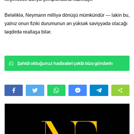
Beləliklə, Neymarın milliyə dönüşü mümkündür — lakin bu,
yalnız onun fiziki durumunun ən yüksək səviyyədə olacağı
təqdirdə reallaşa bilər.
Şahidi olduğunuz hadisələri çəkib bizə göndərin