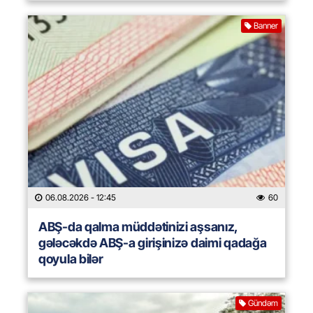
Banner
06.08.2026
- 12:45
60
ABŞ-da qalma müddətinizi aşsanız,
gələcəkdə ABŞ-a girişinizə daimi qadağa
qoyula bilər
Gündəm