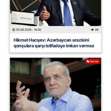
05.08.2026
- 14:45
89
Hikmət Hacıyev: Azərbaycan ərazisini
qonşulara qarşı istifadəyə imkan verməz
Banner