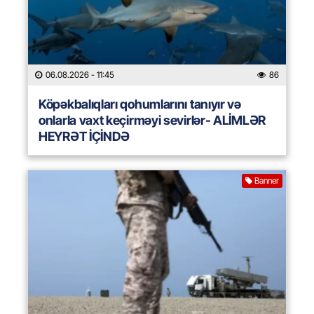
06.08.2026
- 11:45
86
Köpəkbalıqları qohumlarını tanıyır və
onlarla vaxt keçirməyi sevirlər- ALİMLƏR
HEYRƏT İÇİNDƏ
Banner