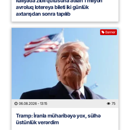
İtaliyada zibil qutusuna atılan 1 milyon
avroluq lotereya bileti iki günlük
axtarışdan sonra tapılıb
Banner
06.08.2026
- 13:15
75
Tramp: İranla müharibəyə yox, sülhə
üstünlük verərdim