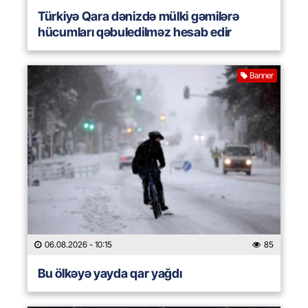
Türkiyə Qara dənizdə mülki gəmilərə
hücumları qəbuledilməz hesab edir
Banner
06.08.2026
- 10:15
85
Bu ölkəyə yayda qar yağdı