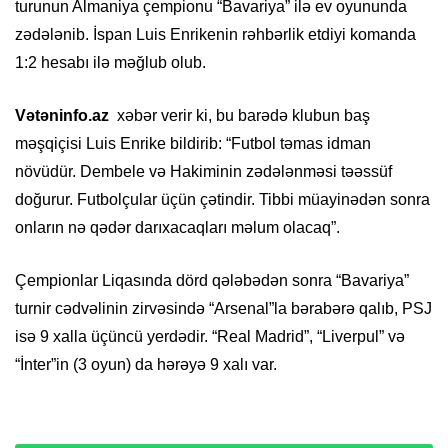
turunun Almaniya çempionu “Bavariya” ilə ev oyununda
zədələnib. İspan Luis Enrikenin rəhbərlik etdiyi komanda
1:2 hesabı ilə məğlub olub.
Vətəninfo.az
xəbər verir ki, bu barədə klubun baş
məşqiçisi Luis Enrike bildirib: “Futbol təmas idman
növüdür. Dembele və Hakiminin zədələnməsi təəssüf
doğurur. Futbolçular üçün çətindir. Tibbi müayinədən sonra
onların nə qədər darıxacaqları məlum olacaq”.
Çempionlar Liqasında dörd qələbədən sonra “Bavariya”
turnir cədvəlinin zirvəsində “Arsenal”la bərabərə qalıb, PSJ
isə 9 xalla üçüncü yerdədir. “Real Madrid”, “Liverpul” və
“İnter”in (3 oyun) da hərəyə 9 xalı var.