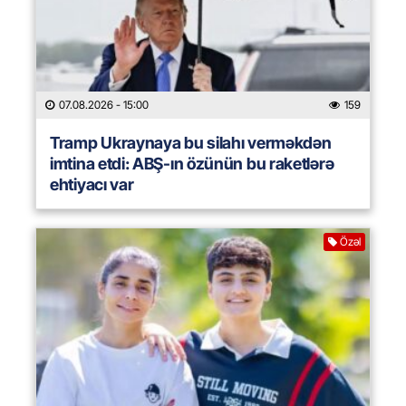
07.08.2026
- 15:00
159
Tramp Ukraynaya bu silahı verməkdən
imtina etdi: ABŞ-ın özünün bu raketlərə
ehtiyacı var
Özəl