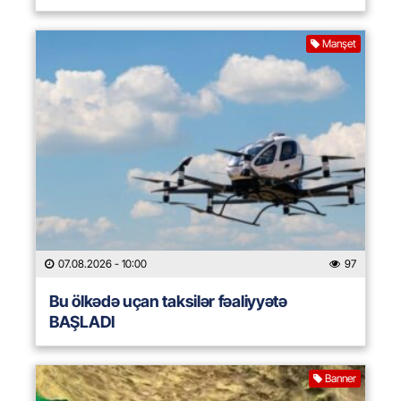
Manşet
07.08.2026
- 10:00
97
Bu ölkədə uçan taksilər fəaliyyətə
BAŞLADI
Banner