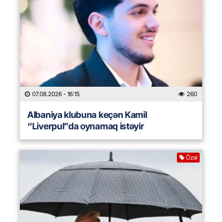
07.08.2026
- 16:15
260
Albaniya klubuna keçən Kamil
“Liverpul”da oynamaq istəyir
Özəl