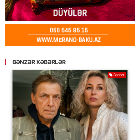
BƏNZƏR XƏBƏRLƏR
Banner