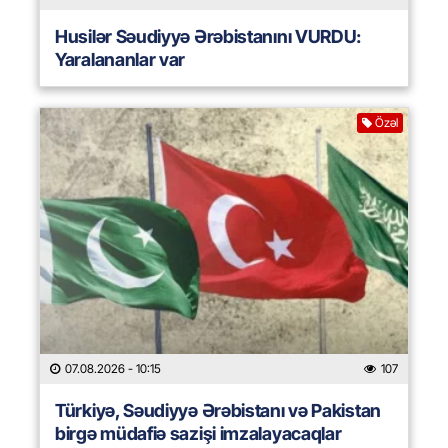
Husilər Səudiyyə Ərəbistanını VURDU:
Yaralananlar var
Özəl
07.08.2026
- 10:15
107
Türkiyə, Səudiyyə Ərəbistanı və Pakistan
birgə müdafiə sazişi imzalayacaqlar