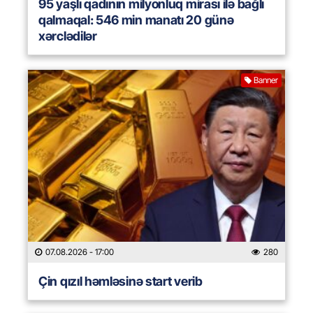
95 yaşlı qadının milyonluq mirası ilə bağlı
qalmaqal: 546 min manatı 20 günə
xərclədilər
Banner
07.08.2026
- 17:00
280
Çin qızıl həmləsinə start verib