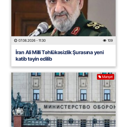
07.08.2026
- 11:30
109
İran Ali Milli Təhlükəsizlik Şurasına yeni
katib təyin edilib
Manşet