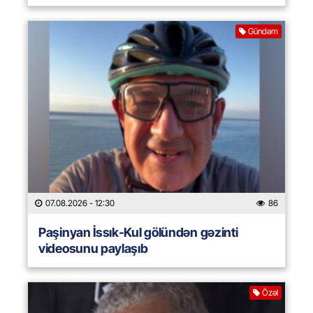
Gündəm
07.08.2026
- 12:30
86
Paşinyan İssık-Kul gölündən gəzinti
videosunu paylaşıb
Özəl