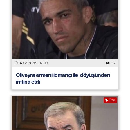
07.08.2026
- 12:00
112
Oliveyra erməni idmançı ilə döyüşündən
imtina etdi
Özəl