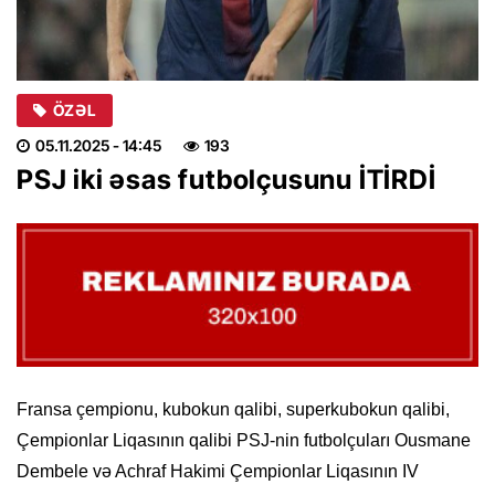
ÖZƏL
05.11.2025
- 14:45
193
PSJ iki əsas futbolçusunu İTİRDİ
Fransa çempionu, kubokun qalibi, superkubokun qalibi,
Çempionlar Liqasının qalibi PSJ-nin futbolçuları Ousmane
Dembele və Achraf Hakimi Çempionlar Liqasının IV