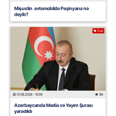
Mişustin avtomobildə Paşinyana nə
deyib?
Özəl
07.08.2026
- 13:00
88
Azərbaycanda Media və Yayım Şurası
yaradıldı