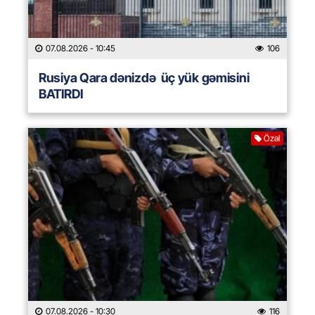
07.08.2026
- 10:45
106
Rusiya Qara dənizdə üç yük gəmisini
BATIRDI
Özəl
07.08.2026
- 10:30
116