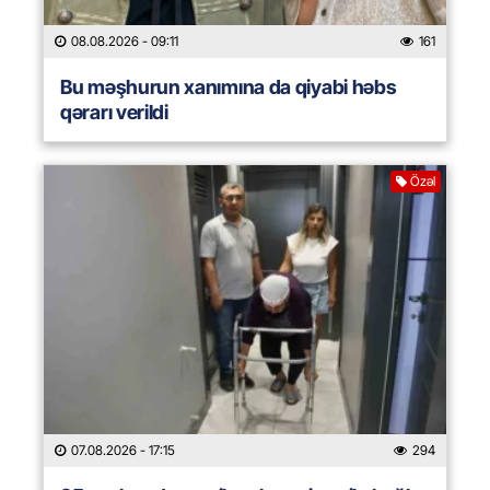
08.08.2026
- 09:11
161
Bu məşhurun xanımına da qiyabi həbs
qərarı verildi
Özəl
07.08.2026
- 17:15
294