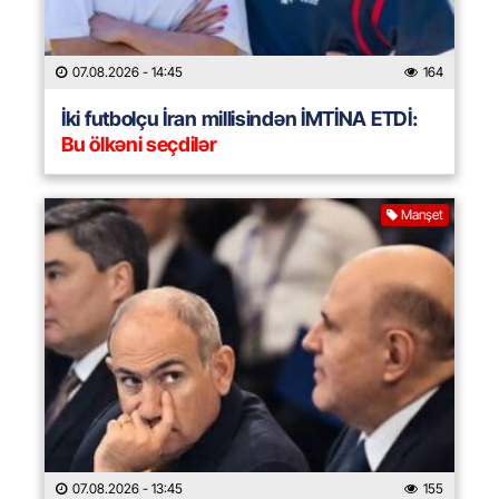
07.08.2026
- 14:45
164
İki futbolçu İran millisindən İMTİNA ETDİ:
Bu ölkəni seçdilər
Manşet
07.08.2026
- 13:45
155