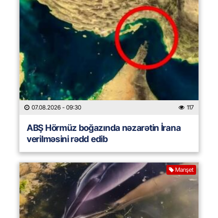
07.08.2026
- 09:30
117
ABŞ Hörmüz boğazında nəzarətin İrana
verilməsini rədd edib
Manşet