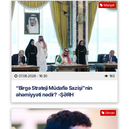
Manşet
07.08.2026
- 16:30
183
“Birgə Strateji Müdafiə Sazişi”nin
əhəmiyyəti nədir? -ŞƏRH
İdman