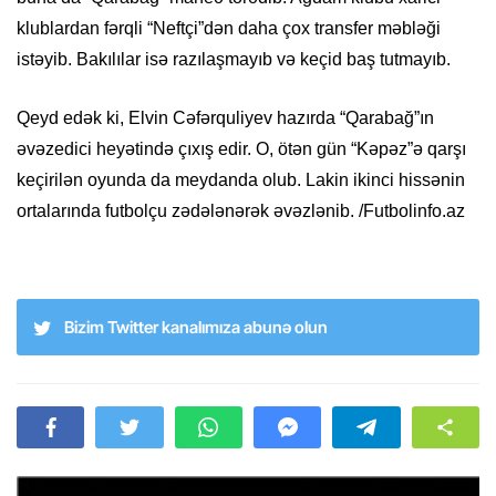
klublardan fərqli “Neftçi”dən daha çox transfer məbləği
istəyib. Bakılılar isə razılaşmayıb və keçid baş tutmayıb.
Qeyd edək ki, Elvin Cəfərquliyev hazırda “Qarabağ”ın
əvəzedici heyətində çıxış edir. O, ötən gün “Kəpəz”ə qarşı
keçirilən oyunda da meydanda olub. Lakin ikinci hissənin
ortalarında futbolçu zədələnərək əvəzlənib. /Futbolinfo.az
Bizim Twitter kanalımıza abunə olun