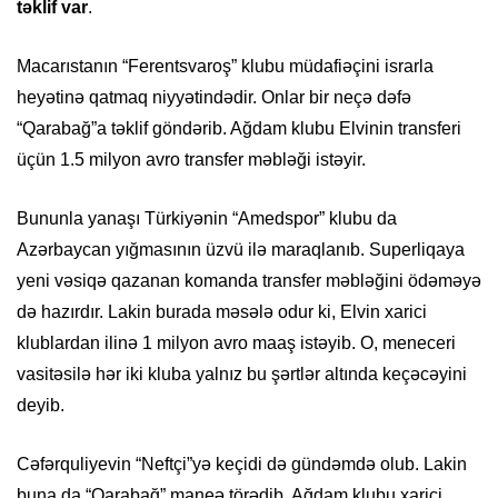
təklif var
.
Macarıstanın “Ferentsvaroş” klubu müdafiəçini israrla
heyətinə qatmaq niyyətindədir. Onlar bir neçə dəfə
“Qarabağ”a təklif göndərib. Ağdam klubu Elvinin transferi
üçün 1.5 milyon avro transfer məbləği istəyir.
Bununla yanaşı Türkiyənin “Amedspor” klubu da
Azərbaycan yığmasının üzvü ilə maraqlanıb. Superliqaya
yeni vəsiqə qazanan komanda transfer məbləğini ödəməyə
də hazırdır. Lakin burada məsələ odur ki, Elvin xarici
klublardan ilinə 1 milyon avro maaş istəyib. O, meneceri
vasitəsilə hər iki kluba yalnız bu şərtlər altında keçəcəyini
deyib.
Cəfərquliyevin “Neftçi”yə keçidi də gündəmdə olub. Lakin
buna da “Qarabağ” maneə törədib. Ağdam klubu xarici