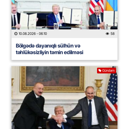
10.08.2026
- 06:10
58
Bölgədə dayanıqlı sülhün və
təhlükəsizliyin təmin edilməsi
Gündəm