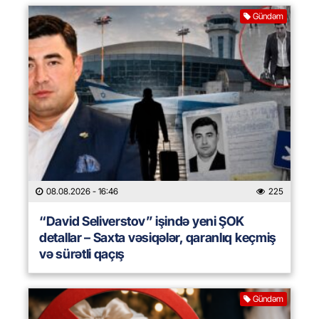
Gündəm
08.08.2026
- 16:46
225
“David Seliverstov” işində yeni ŞOK
detallar – Saxta vəsiqələr, qaranlıq keçmiş
və sürətli qaçış
Gündəm