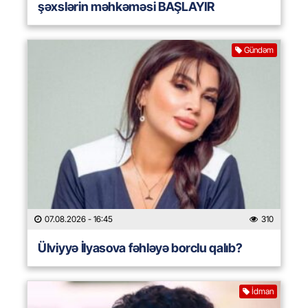
şəxslərin məhkəməsi BAŞLAYIR
Gündəm
07.08.2026
- 16:45
310
Ülviyyə İlyasova fəhləyə borclu qalıb?
İdman