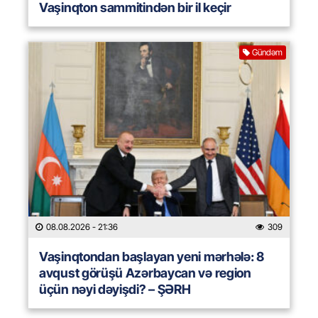
Vaşinqton sammitindən bir il keçir
Gündəm
08.08.2026
- 21:36
309
Vaşinqtondan başlayan yeni mərhələ: 8
avqust görüşü Azərbaycan və region
üçün nəyi dəyişdi? – ŞƏRH