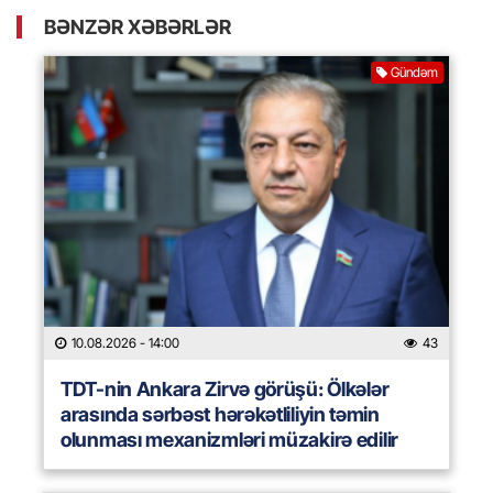
BƏNZƏR XƏBƏRLƏR
Gündəm
10.08.2026
- 14:00
43
TDT-nin Ankara Zirvə görüşü: Ölkələr
arasında sərbəst hərəkətliliyin təmin
olunması mexanizmləri müzakirə edilir