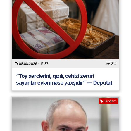
08.08.2026
- 15:37
214
“Toy xərclərini, qızılı, cehizi zəruri
sayanlar evlənməsə yaxşıdır” — Deputat
Gündəm