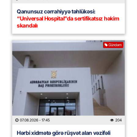
Qanunsuz cərrahiyyə təhlükəsi:
“Universal Hospital”da sertifikatsız həkim
skandalı
Gündəm
07.08.2026
- 17:45
204
Hərbi xidmətə görə rüşvət alan vəzifəli