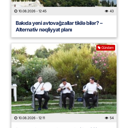
10.08.2026
- 12:45
43
Bakıda yeni avtovağzallar tikilə bilər? –
Alternativ nəqliyyat planı
Gündəm
10.08.2026
- 12:11
54