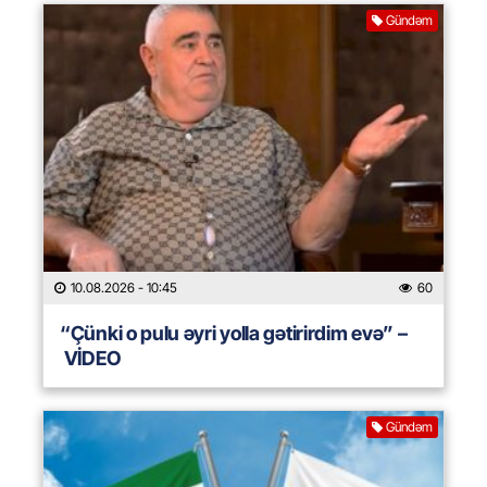
Gündəm
10.08.2026
- 10:45
60
“Çünki o pulu əyri yolla gətirirdim evə” –
VİDEO
Gündəm