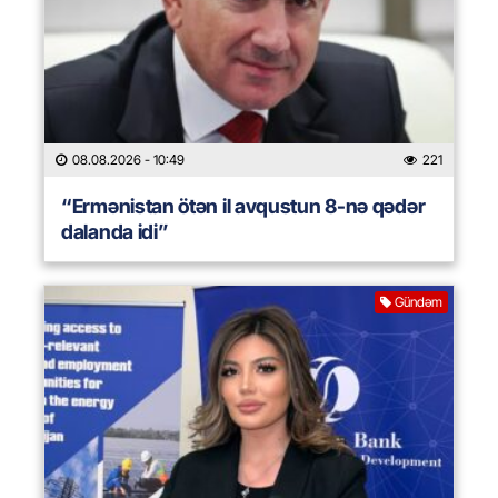
08.08.2026
- 10:49
221
“Ermənistan ötən il avqustun 8-nə qədər
dalanda idi”
Gündəm