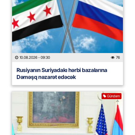
10.08.2026
- 09:30
76
Rusiyanın Suriyadakı hərbi bazalarına
Dəməşq nəzarət edəcək
Gündəm