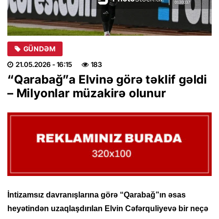
GÜNDƏM
21.05.2026
- 16:15
183
“Qarabağ”a Elvinə görə təklif gəldi
– Milyonlar müzakirə olunur
İntizamsız davranışlarına görə “Qarabağ”ın əsas
heyətindən uzaqlaşdırılan Elvin Cəfərquliyevə bir neçə