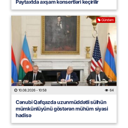
Paytaxtda axşam konsertləri keçirilir
Gündəm
10.08.2026
- 10:58
64
Cənubi Qafqazda uzunmüddətli sülhün
mümkünlüyünü göstərən mühüm siyasi
hadisə