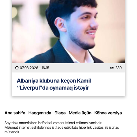
07.08.2026
- 16:15
280
Albaniya klubuna keçən Kamil
“Liverpul”da oynamaq istəyir
Ana səhifə
Haqqımızda
Əlaqə
Media üçün
Köhnə versiya
Saytdakı materialların istifadəsi zamanı istinad edilməsi vacibdir.
Məlumat internet səhifələrində istifadə edildikdə hiperlink vasitəsi ilə istinad
mütləqdir.