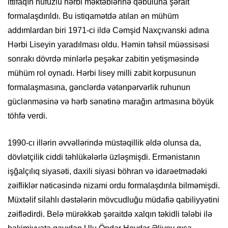
ittifaqın nüfuzlu hərbi məktəblərinə qəbuluna şərait
formalaşdırıldı. Bu istiqamətdə atılan ən mühüm
addımlardan biri 1971-ci ildə Cəmşid Naxçıvanski adına
Hərbi Liseyin yaradılması oldu. Həmin təhsil müəssisəsi
sonrakı dövrdə minlərlə peşəkar zabitin yetişməsində
mühüm rol oynadı. Hərbi lisey milli zabit korpusunun
formalaşmasına, gənclərdə vətənpərvərlik ruhunun
güclənməsinə və hərb sənətinə marağın artmasına böyük
töhfə verdi.
1990-cı illərin əvvəllərində müstəqillik əldə olunsa da,
dövlətçilik ciddi təhlükələrlə üzləşmişdi. Ermənistanın
işğalçılıq siyasəti, daxili siyasi böhran və idarəetmədəki
zəifliklər nəticəsində nizami ordu formalaşdırıla bilməmişdi.
Müxtəlif silahlı dəstələrin mövcudluğu müdafiə qabiliyyətini
zəiflədirdi. Belə mürəkkəb şəraitdə xalqın təkidli tələbi ilə