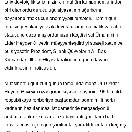
tarix dövlətçilik tariximizin ən mühüm komponentlərindən
biri olan ordu quruculuğu siyasətinin uğurlarını
dəyərləndirmək üçün əhəmiyyətli fürsətdir. Həmin gün
müasir, peşəkar, yüksək döyüş hazırlığına malik və qalib
statusunu qazanmış ordumuzun keçdiyi yol Ümummilli
Lider Heydər Əliyevin müəyyənləşdirdiyi strateji xəttin və
bu siyasətin Prezident, Silahlı Qüvvələrin Ali Baş
Komandanı İlham Əliyev tərəfindən uğurla davam
etdirilməsinin nəticəsidir.
Müasir ordu quruculuğunun təməlində məhz Ulu Öndər
Heydər Əliyevin uzaqgörən siyasəti dayanır. 1969-cu ildə
respublikaya rəhbərliyə başladıqdan sonra milli hərbi
kadrların hazırlanması istiqamətində məqsədyönlü
addımlar atıldı. O dövrdə azərbaycanlı gənclərin hərbi
təhsil alması üçün geniş imkanlar yaradıldı, onların keçmiş