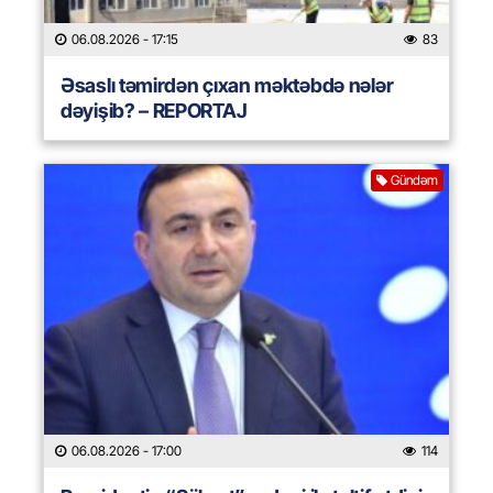
06.08.2026
- 17:15
83
Əsaslı təmirdən çıxan məktəbdə nələr
dəyişib? – REPORTAJ
Gündəm
06.08.2026
- 17:00
114