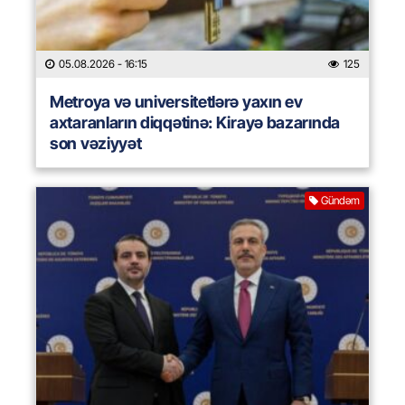
05.08.2026
- 16:15
125
Metroya və universitetlərə yaxın ev
axtaranların diqqətinə: Kirayə bazarında
son vəziyyət
Gündəm