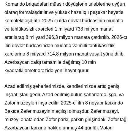
Komando briqadaları müasir döyüşlərin tələblərinə uyğun
olaraq formalaşdırılır və yüksək hazırlıqlı peşəkar heyətlə
komplektləşdirilir. 2025-ci ildə dövlət büdcəsinin müdafiə
və təhlükəsizlik xərcləri 1 milyard 738 milyon manat
artırılaraq 8 milyard 396,3 milyon manata çatdırılıb. 2026-cı
ilin dövlət büdcəsindən müdafiə və milli təhlükəsizlik
xərclərinə 8 milyard 714,8 milyon manat vəsait yönəldilib.
Azərbaycan xalqı tamamilə dağılmış 10 min
kvadratkilometr ərazidə yeni həyat qurur.
Azad edilmiş şəhərlərimizdə, kəndlərimizdə artıq geniş
inşaat işləri gedir. Azad edilmiş bütün şəhərlərdə İşğal və
Zəfər muzeyləri inşa edilir. 2025-ci ilin 8 noyabr tarixində
Bakıda Zəfər muzeyinin açılışı olmuşdur. Zəfər muzeyi,
muzeyi əhatə edən Zəfər parkı, parkın girişindəki Zəfər tağı
Azərbaycan tarixinə həkk olunmuş 44 günlük Vətən