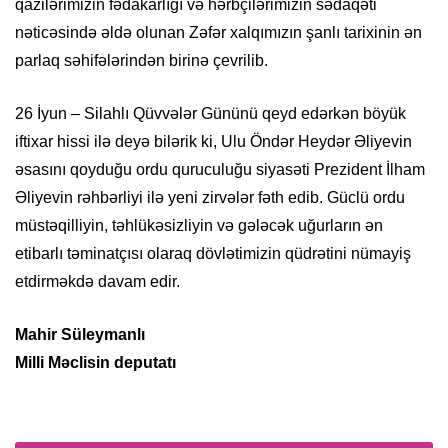
qazilərimizin fədakarlığı və hərbçilərimizin sədaqəti
nəticəsində əldə olunan Zəfər xalqımızın şanlı tarixinin ən
parlaq səhifələrindən birinə çevrilib.
26 İyun – Silahlı Qüvvələr Gününü qeyd edərkən böyük
iftixar hissi ilə deyə bilərik ki, Ulu Öndər Heydər Əliyevin
əsasını qoyduğu ordu quruculuğu siyasəti Prezident İlham
Əliyevin rəhbərliyi ilə yeni zirvələr fəth edib. Güclü ordu
müstəqilliyin, təhlükəsizliyin və gələcək uğurların ən
etibarlı təminatçısı olaraq dövlətimizin qüdrətini nümayiş
etdirməkdə davam edir.
Mahir Süleymanlı
Milli Məclisin deputatı