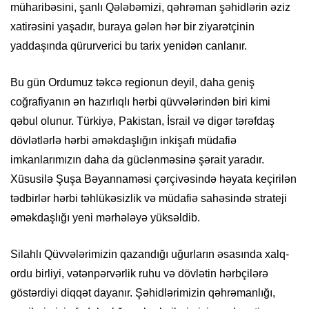
müharibəsini, şanlı Qələbəmizi, qəhrəman şəhidlərin əziz
xatirəsini yaşadır, buraya gələn hər bir ziyarətçinin
yaddaşında qürurverici bu tarix yenidən canlanır.
Bu gün Ordumuz təkcə regionun deyil, daha geniş
coğrafiyanın ən hazırlıqlı hərbi qüvvələrindən biri kimi
qəbul olunur. Türkiyə, Pakistan, İsrail və digər tərəfdaş
dövlətlərlə hərbi əməkdaşlığın inkişafı müdafiə
imkanlarımızın daha da güclənməsinə şərait yaradır.
Xüsusilə Şuşa Bəyannaməsi çərçivəsində həyata keçirilən
tədbirlər hərbi təhlükəsizlik və müdafiə sahəsində strateji
əməkdaşlığı yeni mərhələyə yüksəldib.
Silahlı Qüvvələrimizin qazandığı uğurların əsasında xalq-
ordu birliyi, vətənpərvərlik ruhu və dövlətin hərbçilərə
göstərdiyi diqqət dayanır. Şəhidlərimizin qəhrəmanlığı,