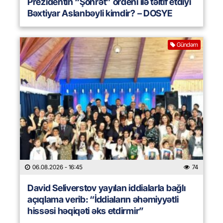
Prezidentin “Şöhrət” ordeni ilə təltif etdiyi
Bəxtiyar Aslanbəyli kimdir? – DOSYE
Gündəm
06.08.2026
- 16:45
74
David Seliverstov yayılan iddialarla bağlı
açıqlama verib: “İddiaların əhəmiyyətli
hissəsi həqiqəti əks etdirmir”