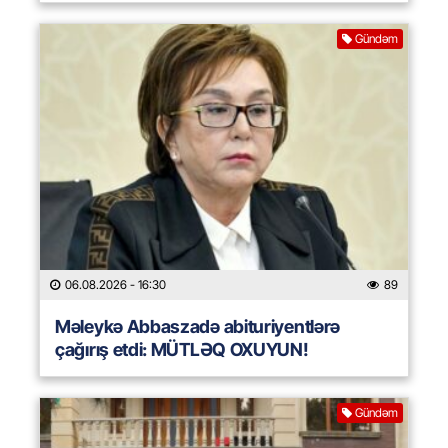
Gündəm
06.08.2026
- 16:30
89
Məleykə Abbaszadə abituriyentlərə
çağırış etdi: MÜTLƏQ OXUYUN!
Gündəm