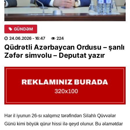
GÜNDƏM
24.06.2026
- 16:47
224
Qüdrətli Azərbaycan Ordusu – şanlı
Zəfər simvolu – Deputat yazır
Hər il iyunun 26-sı xalqımız tərəfindən Silahlı Qüvvələr
Günü kimi böyük qürur hissi ilə qeyd olunur. Bu əlamətdar