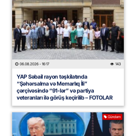
06.08.2026
- 16:17
143
YAP Səbail rayon təşkilatında
“Şəhərsalma və Memarlıq İli”
çərçivəsində “91-lər” və partiya
veteranları ilə görüş keçirilib – FOTOLAR
Gündəm