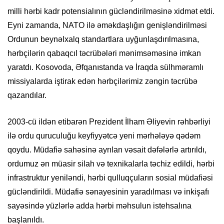
milli hərbi kadr potensialının gücləndirilməsinə xidmət etdi.
Eyni zamanda, NATO ilə əməkdaşlığın genişləndirilməsi
Ordunun beynəlxalq standartlara uyğunlaşdırılmasına,
hərbçilərin qabaqcıl təcrübələri mənimsəməsinə imkan
yaratdı. Kosovoda, Əfqanıstanda və İraqda sülhməramlı
missiyalarda iştirak edən hərbçilərimiz zəngin təcrübə
qazandılar.
2003-cü ildən etibarən Prezident İlham Əliyevin rəhbərliyi
ilə ordu quruculuğu keyfiyyətcə yeni mərhələyə qədəm
qoydu. Müdafiə sahəsinə ayrılan vəsait dəfələrlə artırıldı,
ordumuz ən müasir silah və texnikalarla təchiz edildi, hərbi
infrastruktur yeniləndi, hərbi qulluqçuların sosial müdafiəsi
gücləndirildi. Müdafiə sənayesinin yaradılması və inkişafı
sayəsində yüzlərlə adda hərbi məhsulun istehsalına
başlanıldı.