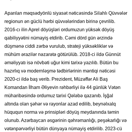
Aparılan məqsədyönlü siyasət nəticəsində Silahlı Qüvvələr
regionun ən güclü hərbi qüvvələrindən birinə çevrilib.
2016-cı ilin Aprel döyüşləri ordumuzun yüksək döyüş
qabiliyyətini nümayiş etdirib. Cəmi dörd gün ərzində
düşmənə ciddi zərbə vurulub, strateji yüksəkliklər və
mühüm ərazilər nəzarətə götürülüb. 2018-ci ildə Günnüt
əməliyyatı isə növbəti uğur kimi tarixə yazılıb. Bütün bu
hazırlıq və modernləşmə tədbirlərinin məntiqi nəticəsi
2020-ci ildə baş verib. Prezident, Müzəffər Ali Baş
Komandan İlham Əliyevin rəhbərliyi ilə 44 günlük Vətən
müharibəsində ordumuz tarixi Qələbə qazanıb. İşğal
altında olan şəhər və rayonlar azad edilib, beynəlxalq
hüququn norma və prinsipləri döyüş meydanında təmin
olunub. Azərbaycan əsgərinin qəhrəmanlığı, peşəkarlığı və
vətənpərvərliyi bütün dünyaya nümayiş etdirilib. 2023-cü