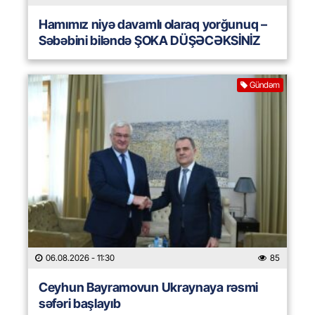
Hamımız niyə davamlı olaraq yorğunuq –
Səbəbini biləndə ŞOKA DÜŞƏCƏKSİNİZ
Gündəm
06.08.2026
- 11:30
85
Ceyhun Bayramovun Ukraynaya rəsmi
səfəri başlayıb