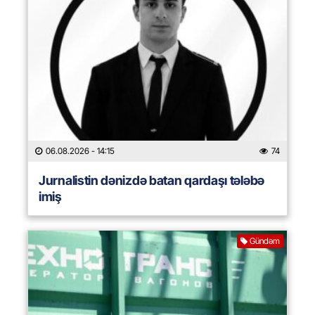
06.08.2026
- 14:15
74
Jurnalistin dənizdə batan qardaşı tələbə
imiş
Gündəm