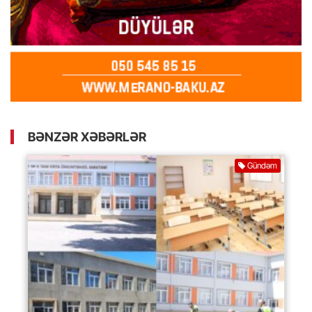
BƏNZƏR XƏBƏRLƏR
Gündəm