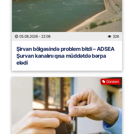
05.08.2026
- 22:08
326
Şirvan bölgəsində problem bitdi – ADSEA
Şurvan kanalını qısa müddətdə bərpa
elədi
Gündəm