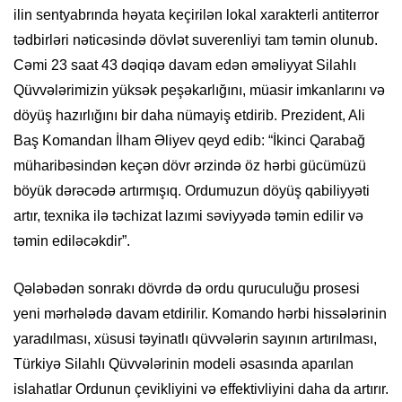
ilin sentyabrında həyata keçirilən lokal xarakterli antiterror
tədbirləri nəticəsində dövlət suverenliyi tam təmin olunub.
Cəmi 23 saat 43 dəqiqə davam edən əməliyyat Silahlı
Qüvvələrimizin yüksək peşəkarlığını, müasir imkanlarını və
döyüş hazırlığını bir daha nümayiş etdirib. Prezident, Ali
Baş Komandan İlham Əliyev qeyd edib: “İkinci Qarabağ
müharibəsindən keçən dövr ərzində öz hərbi gücümüzü
böyük dərəcədə artırmışıq. Ordumuzun döyüş qabiliyyəti
artır, texnika ilə təchizat lazımi səviyyədə təmin edilir və
təmin ediləcəkdir”.
Qələbədən sonrakı dövrdə də ordu quruculuğu prosesi
yeni mərhələdə davam etdirilir. Komando hərbi hissələrinin
yaradılması, xüsusi təyinatlı qüvvələrin sayının artırılması,
Türkiyə Silahlı Qüvvələrinin modeli əsasında aparılan
islahatlar Ordunun çevikliyini və effektivliyini daha da artırır.