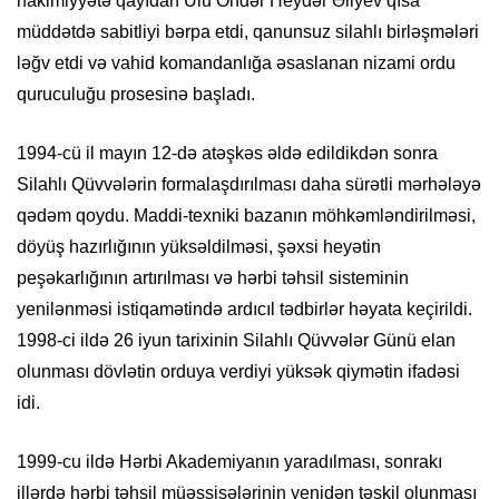
hakimiyyətə qayıdan Ulu Öndər Heydər Əliyev qısa
müddətdə sabitliyi bərpa etdi, qanunsuz silahlı birləşmələri
ləğv etdi və vahid komandanlığa əsaslanan nizami ordu
quruculuğu prosesinə başladı.
1994-cü il mayın 12-də atəşkəs əldə edildikdən sonra
Silahlı Qüvvələrin formalaşdırılması daha sürətli mərhələyə
qədəm qoydu. Maddi-texniki bazanın möhkəmləndirilməsi,
döyüş hazırlığının yüksəldilməsi, şəxsi heyətin
peşəkarlığının artırılması və hərbi təhsil sisteminin
yenilənməsi istiqamətində ardıcıl tədbirlər həyata keçirildi.
1998-ci ildə 26 iyun tarixinin Silahlı Qüvvələr Günü elan
olunması dövlətin orduya verdiyi yüksək qiymətin ifadəsi
idi.
1999-cu ildə Hərbi Akademiyanın yaradılması, sonrakı
illərdə hərbi təhsil müəssisələrinin yenidən təşkil olunması