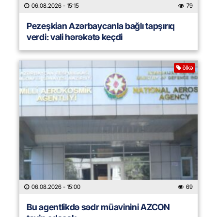
06.08.2026
- 15:15
79
Pezeşkian Azərbaycanla bağlı tapşırıq
verdi: vali hərəkətə keçdi
ölkə
06.08.2026
- 15:00
69
Bu agentlikdə sədr müavinini AZCON