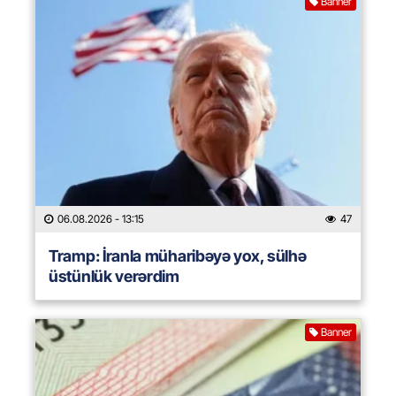
Banner
06.08.2026
- 13:15
47
Tramp: İranla müharibəyə yox, sülhə
üstünlük verərdim
Banner