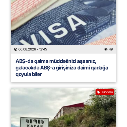
06.08.2026
- 12:45
49
ABŞ-da qalma müddətinizi aşsanız,
gələcəkdə ABŞ-a girişinizə daimi qadağa
qoyula bilər
Gündəm