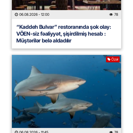
06.08.2026
- 12:00
78
“Kaddeh Bulvar” restoranında şok olay:
VÖEN-siz fəaliyyət, şişirdilmiş hesab :
Müştərilər belə aldadılır
Özəl
06.08.2026
- 11:45
78