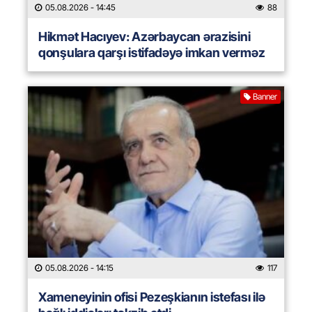
05.08.2026
- 14:45
88
Hikmət Hacıyev: Azərbaycan ərazisini
qonşulara qarşı istifadəyə imkan verməz
Banner
05.08.2026
- 14:15
117
Xameneyinin ofisi Pezeşkianın istefası ilə