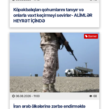
Köpəkbalıqları qohumlarını tanıyır və
onlarla vaxt keçirməyi sevirlər- ALİMLƏR
HEYRƏT İÇİNDƏ
Banner
06.08.2026
- 11:00
68
İran ərəb ölkələrinə zərbə endirməklə