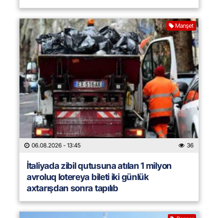
Manşet
06.08.2026
- 13:45
36
İtaliyada zibil qutusuna atılan 1 milyon
avroluq lotereya bileti iki günlük
axtarışdan sonra tapılıb