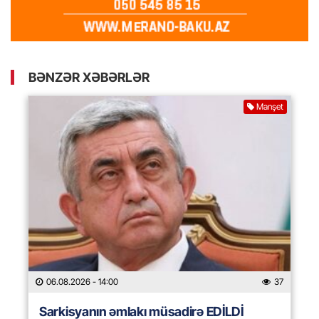
BƏNZƏR XƏBƏRLƏR
Manşet
06.08.2026
- 14:00
37
Sarkisyanın əmlakı müsadirə EDİLDİ