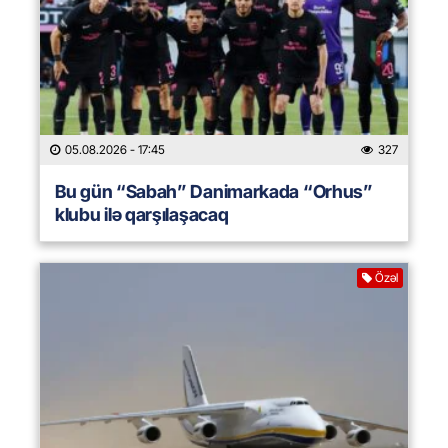
05.08.2026
- 17:45
327
Bu gün “Sabah” Danimarkada “Orhus”
klubu ilə qarşılaşacaq
Özəl