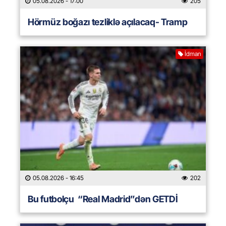
05.08.2026
- 17:00
205
Hörmüz boğazı tezliklə açılacaq- Tramp
İdman
05.08.2026
- 16:45
202
Bu futbolçu “Real Madrid”dən GETDİ