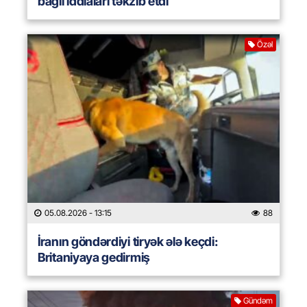
bağlı iddiaları təkzib etdi
Özəl
05.08.2026
- 13:15
88
İranın göndərdiyi tiryək ələ keçdi:
Britaniyaya gedirmiş
Gündəm