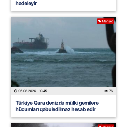
hədələyir
Manşet
06.08.2026
- 10:45
76
Türkiyə Qara dənizdə mülki gəmilərə
hücumları qəbuledilməz hesab edir