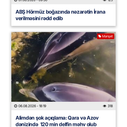
ABŞ Hörmüz boğazında nəzarətin İrana
verilməsini rədd edib
Manşet
06.08.2026
- 18:19
318
Alimdən şok açıqlama: Qara və Azov
dənizində 120 min delfin məhv olub