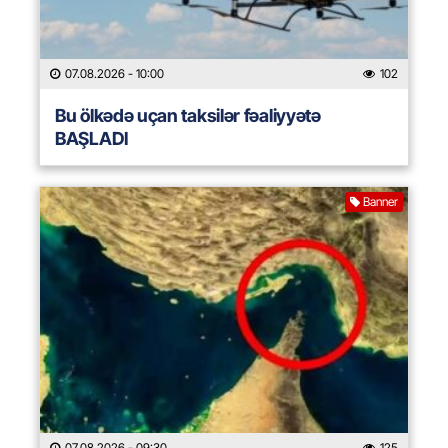
07.08.2026
- 10:00
102
Bu ölkədə uçan taksilər fəaliyyətə
BAŞLADI
Banner
07.08.2026
- 09:30
125