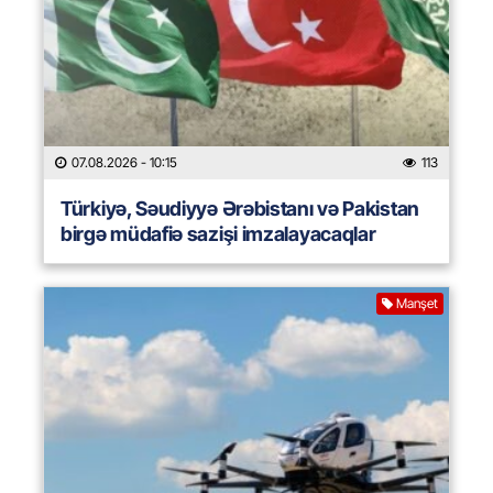
07.08.2026
- 10:15
113
Türkiyə, Səudiyyə Ərəbistanı və Pakistan
birgə müdafiə sazişi imzalayacaqlar
Manşet