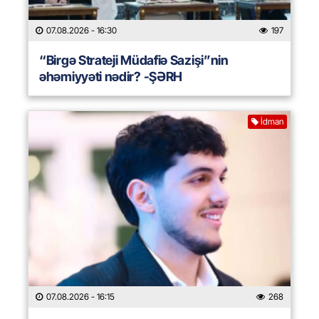
07.08.2026
- 16:30
197
“Birgə Strateji Müdafiə Sazişi”nin
əhəmiyyəti nədir? -ŞƏRH
İdman
07.08.2026
- 16:15
268