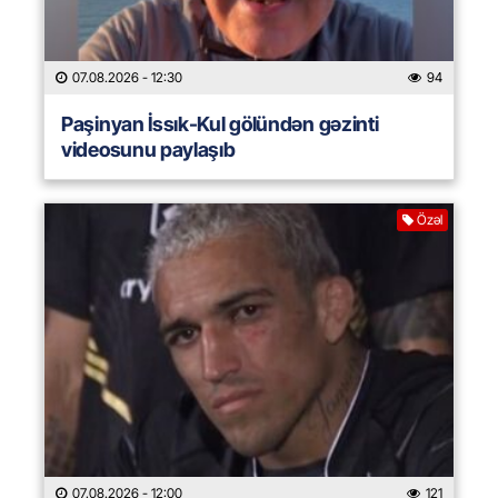
07.08.2026
- 12:30
94
Paşinyan İssık-Kul gölündən gəzinti
videosunu paylaşıb
Özəl
07.08.2026
- 12:00
121