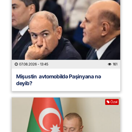
07.08.2026
- 13:45
161
Mişustin avtomobildə Paşinyana nə
deyib?
Özəl