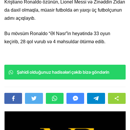
Kriştiano Ronaldo özünün, Lionel Messi və Zinəddin Zidan
da daxil olmaqla, müasir futbolda ən yaxşı üç futbolçunun
adını açıqlayıb.
Bu mövsüm Ronaldo “Əl Nəsr”in heyətində 33 oyun
keçirib, 28 qol vurub və 4 məhsuldar ötürmə edib.
Şahidi olduğunuz hadisələri çəkib bizə göndərin