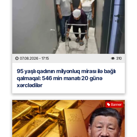
07.08.2026
- 17:15
310
95 yaşlı qadının milyonluq mirası ilə bağlı
qalmaqal: 546 min manatı 20 günə
xərclədilər
Banner