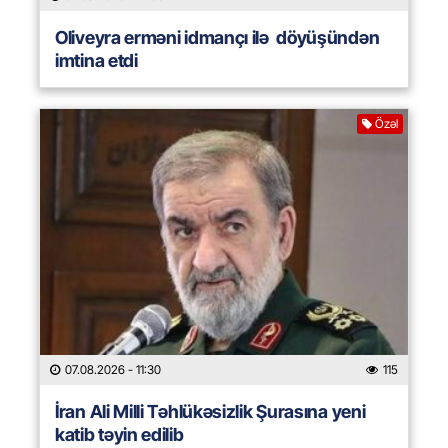
Oliveyra erməni idmançı ilə döyüşündən
imtina etdi
Özəl
07.08.2026
- 11:30
115
İran Ali Milli Təhlükəsizlik Şurasına yeni
katib təyin edilib