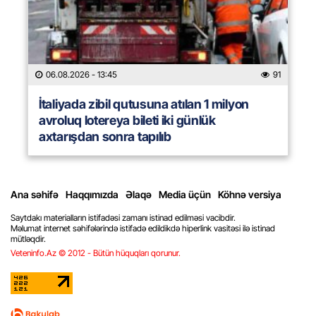
06.08.2026
- 13:45
91
İtaliyada zibil qutusuna atılan 1 milyon
avroluq lotereya bileti iki günlük
axtarışdan sonra tapılıb
Ana səhifə
Haqqımızda
Əlaqə
Media üçün
Köhnə versiya
Saytdakı materialların istifadəsi zamanı istinad edilməsi vacibdir.
Məlumat internet səhifələrində istifadə edildikdə hiperlink vasitəsi ilə istinad
mütləqdir.
Veteninfo.Az © 2012 - Bütün hüquqları qorunur.