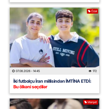
Özəl
07.08.2026
- 14:45
172
İki futbolçu İran millisindən İMTİNA ETDİ:
Bu ölkəni seçdilər
Manşet