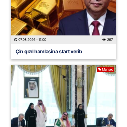
07.08.2026
- 17:00
297
Çin qızıl həmləsinə start verib
Manşet