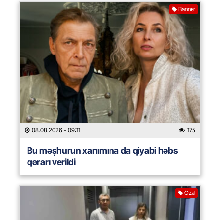
Banner
08.08.2026
- 09:11
175
Bu məşhurun xanımına da qiyabi həbs
qərarı verildi
Özəl