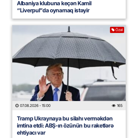
Albaniya klubuna keçən Kamil
“Liverpul”da oynamaq istəyir
Özəl
07.08.2026
- 15:00
165
Tramp Ukraynaya bu silahı verməkdən
imtina etdi: ABŞ-ın özünün bu raketlərə
ehtiyacı var