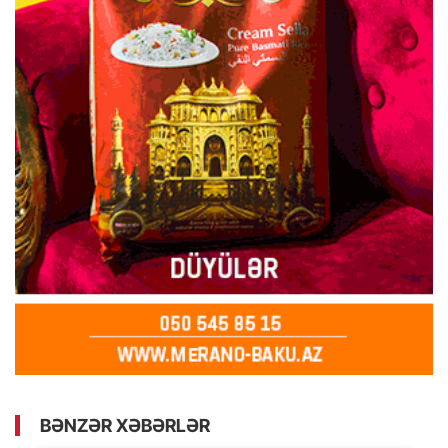
BƏNZƏR XƏBƏRLƏR