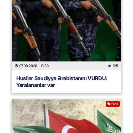
07.08.2026
- 10:30
125
Husilər Səudiyyə Ərəbistanını VURDU:
Yaralananlar var
Özəl