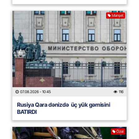
Manşet
07.08.2026
- 10:45
116
Rusiya Qara dənizdə üç yük gəmisini
BATIRDI
Özəl