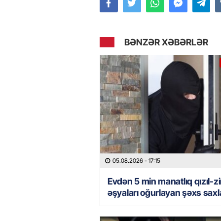
BƏNZƏR XƏBƏRLƏR
05.08.2026
- 17:15
Evdən 5 min manatlıq qızıl-z
əşyaları oğurlayan şəxs saxla