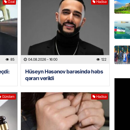
Özəl
Hadisə
Azərbay
Türkiy
imza at
05.08.
BANNER
Hikmət 
qonşula
85
04.08.2026
- 16:00
122
vermə
05.08.
eçdi:
Hüseyn Həsənov barəsində həbs
qərarı verildi
REKLAM
Biləcər
Gündəm
Hadisə
üçün ha
05.08.
BANNER
Xameney