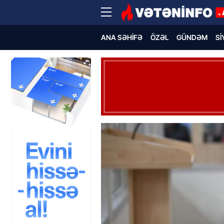
ANA SƏHIFƏ
ÖZƏL
GÜNDƏM
SI