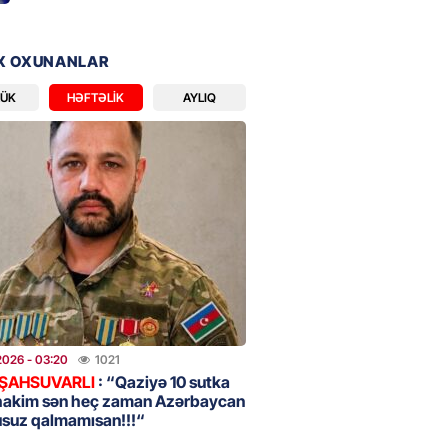
2026
- 16:59
197
X OXUNANLAR
bolçu “Real Madrid”dən GETDİ
LÜK
HƏFTƏLIK
AYLIQ
2026
- 16:45
198
 HHQ-nin ilk qadın generalı oldu
2026
- 16:30
199
 və universitetlərə yaxın ev
ların diqqətinə: Kirayə
da son vəziyyət
2026
- 03:20
1021
2026
- 16:15
117
 ŞAHSUVARLI
: “Qaziyə 10 sutka
hakim sən heç zaman Azərbaycan
usuz qalmamısan!!!“
 və Suriyanın xarici işlər