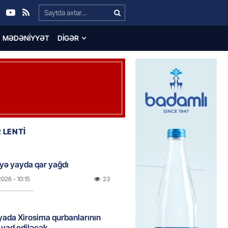
Search…
MƏDƏNIYYƏT
DIGƏR
 LENTİ
yə yayda qar yağdı
2026
- 10:15
23
ada Xirosima qurbanlarının
i yad ediləcək