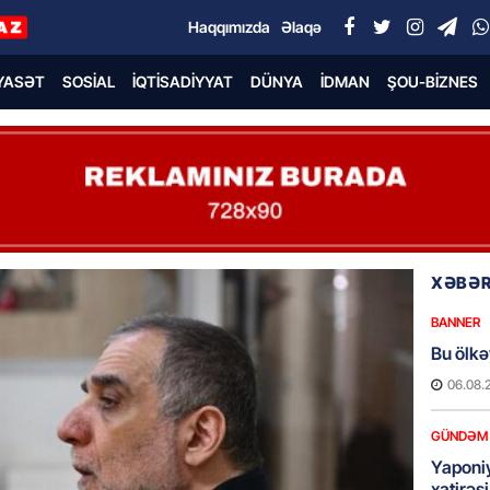
Haqqımızda
Əlaqə
YASƏT
SOSIAL
İQTISADIYYAT
DÜNYA
İDMAN
ŞOU-BIZNES
XƏBƏR
BANNER
Bu ölkə
06.08.
GÜNDƏM
Yaponiy
xatirəs