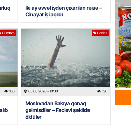
ÖZƏL
urluq
İki ay əvvəl işdən çıxarılan rəisə –
İranın 
Cinayət işi açıldı
Britani
05.08.
Gündəm
Hadisə
GÜNDƏM
Rusiyad
“Başne
hücumu
05.08.
İDMAN
“Qarab
106
03.08.2026
- 10:30
126
yaxşı h
Moskvadan Bakıya qonaq
05.08.
alıb
gəlmişdilər – Faciəvi şəkildə
öldülər
GÜNDƏM
Məmməd