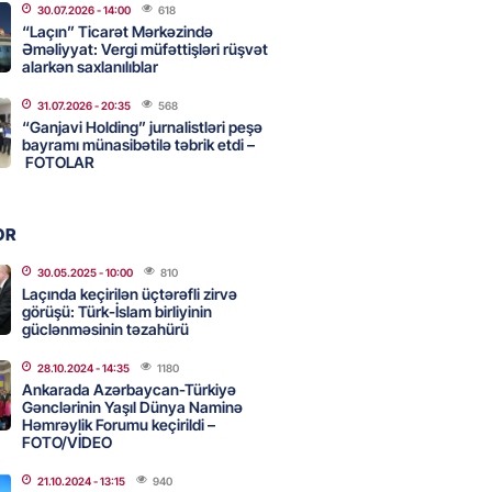
30.07.2026
- 14:00
618
ri görüşəcək
“Laçın” Ticarət Mərkəzində
Əməliyyat: Vergi müfəttişləri rüşvət
2026
- 16:00
120
alarkən saxlanılıblar
31.07.2026
- 20:35
568
“Ganjavi Holding” jurnalistləri peşə
n ondan narazıdır
bayramı münasibətilə təbrik etdi –
FOTOLAR
2026
- 15:45
155
OR
tanlıqda İNSİDENT: mollanı
 həbs olundu
30.05.2025
- 10:00
810
Laçında keçirilən üçtərəfli zirvə
2026
- 15:30
90
görüşü: Türk-İslam birliyinin
güclənməsinin təzahürü
28.10.2024
- 14:35
1180
adan İDDİA: Şimali Koreya
Ankarada Azərbaycan-Türkiyə
a 120 ballistik raket yerləşdirib
Gənclərinin Yaşıl Dünya Naminə
Həmrəylik Forumu keçirildi –
2026
- 15:15
90
FOTO/VİDEO
21.10.2024
- 13:15
940
YYƏT