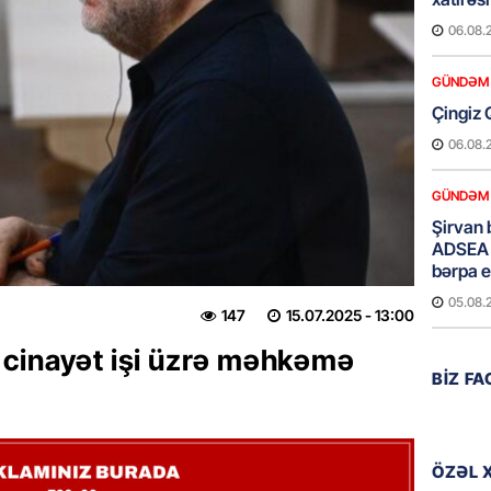
06.08.
GÜNDƏM
Çingiz 
06.08.
GÜNDƏM
Şirvan 
ADSEA 
bərpa e
05.08.
147
15.07.2025
- 13:00
cinayət işi üzrə məhkəmə
İDMAN
BIZ F
Bu gün
klubu i
05.08.
ÖZƏL 
ÖZƏL