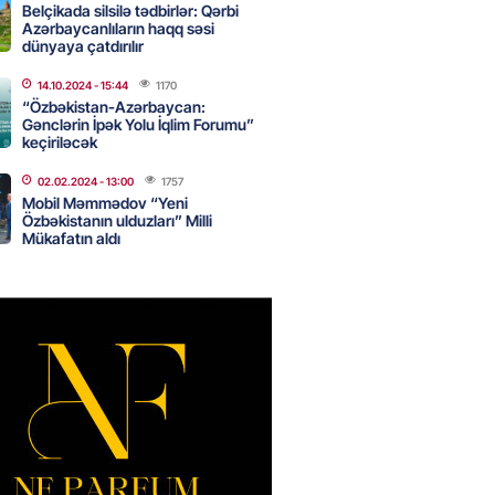
Belçikada silsilə tədbirlər: Qərbi
canlı musiqi terapevti
Azərbaycanlıların haqq səsi
dünyaya çatdırılır
ədə unudulmaz sənət gecəsinə
dı – FOTO
14.10.2024
- 15:44
1170
2026
“Özbəkistan-Azərbaycan:
- 15:00
116
Gənclərin İpək Yolu İqlim Forumu”
keçiriləcək
02.02.2024
- 13:00
1757
Hacıyev: Azərbaycan ərazisini
Mobil Məmmədov “Yeni
ra qarşı istifadəyə imkan
Özbəkistanın ulduzları” Milli
z
Mükafatın aldı
2026
- 14:45
85
idə mənzil almaq istəyənlər
nsı imkanları var?
2026
- 14:30
84
inin ofisi Pezeşkianın istefası