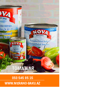
göndərdiyi tiryək ələ keçdi:
yaya gedirmiş
2026
- 13:15
85
a neft emalı zavodunda yanğın:
ft-Ufaneftexim” dron
ndan sonra alovlanıb
2026
- 13:00
99
ağ” “Dinamo” (Kiyev) matçına
azırlaşıb
2026
- 12:45
98
nağı Əkbərov bu agentliyin