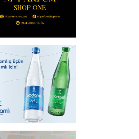
ı iddiaları təkzib etdi
2026
- 14:15
116
bu canlıların hücumu başlayıb?
tülər narahatlıq yaratdı: FOTO
2026
- 14:00
98
 PENSİYA VƏ MÜAVİNƏTLƏR
N ARTIRILACAQ? – Mühüm
AMA
2026
- 13:45
138
Bakıda yağış yağacaq
2026
- 13:30
106