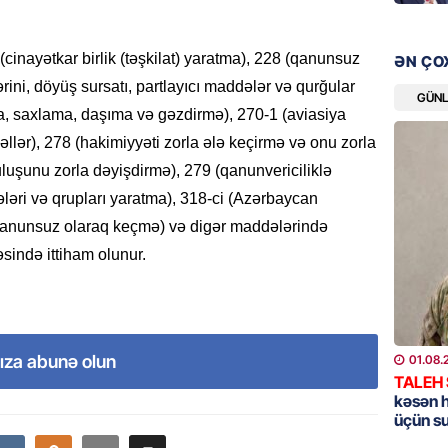
05.08.
inayətkar birlik (təşkilat) yaratma), 228 (qanunsuz
ƏN ÇO
İDMAN
rini, döyüş sursatı, partlayıcı maddələr və qurğular
Bu fut
GÜN
, saxlama, daşıma və gəzdirmə), 270-1 (aviasiya
05.08.
llər), 278 (hakimiyyəti zorla ələ keçirmə və onu zorla
uluşunu zorla dəyişdirmə), 279 (qanunvericiliklə
DÜNYA
Türkiyə
ələri və qrupları yaratma), 318-ci (Azərbaycan
qanunsuz olaraq keçmə) və digər maddələrində
05.08.
sində ittiham olunur.
GÜNDƏM
Metroya
axtaran
bazarın
ıza abunə olun
01.08.
05.08.
TALEH
kəsən 
üçün s
GÜNDƏM
Türkiyə