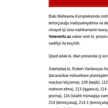
Bakı Məhkəmə Kompleksində mühari
terrorçuluğu maliyyələşdirmə və d
cinayət işi üzrə məhkəmənin baxış 
Veteninfo.az
xəbər verir ki, pros
sədrliyi ilə keçirilir.
Qeyd edək ki, ötən prosesdə iş üzrə
Xatırladaq ki, Ruben Vardanyan A
(təcavüzkar müharibəni planlaşdır
məcburi köçürmə), 109 (təqib), 11
məhrum etmə), 113 (işgəncə), 114 (
pozma), 116 (silahlı münaqişə za
214 (terrorçuluq), 214-1 (terrorçu