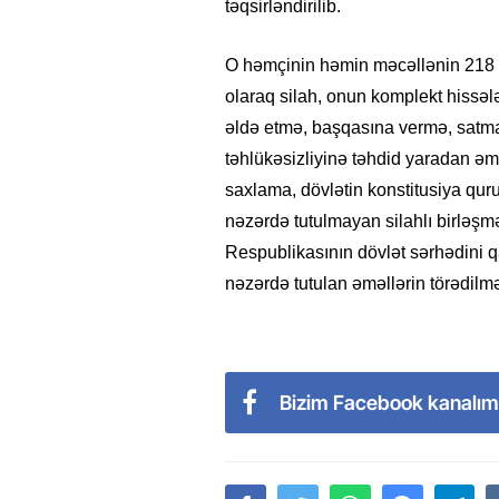
təqsirləndirilib.
O həmçinin həmin məcəllənin 218 (c
olaraq silah, onun komplekt hissələ
əldə etmə, başqasına vermə, satma
təhlükəsizliyinə təhdid yaradan əmə
saxlama, dövlətin konstitusiya qur
nəzərdə tutulmayan silahlı birləşm
Respublikasının dövlət sərhədini 
nəzərdə tutulan əməllərin törədilmə
Bizim Facebook kanalım