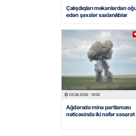
Çalışdıqları məkanlardan oğ
edən şəxslər saxlanılıblar
03.08.2026
- 13:00
Ağdərədə mina partlaması
nəticəsində iki nəfər xəsarət 