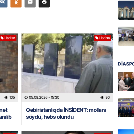
nazirlə
05.08.
MANŞET
Paşinya
Hadisə
Hadisə
05.08.
HADISƏ
DİASP
Qəbiris
söydü,
05.08.
BANNER
105
05.08.2026
- 15:30
90
Ukrayn
inət
Qəbiristanlıqda İNSİDENT: mollanı
Rusiyad
nılıb
söydü, həbs olundu
05.08.
MƏDƏNI