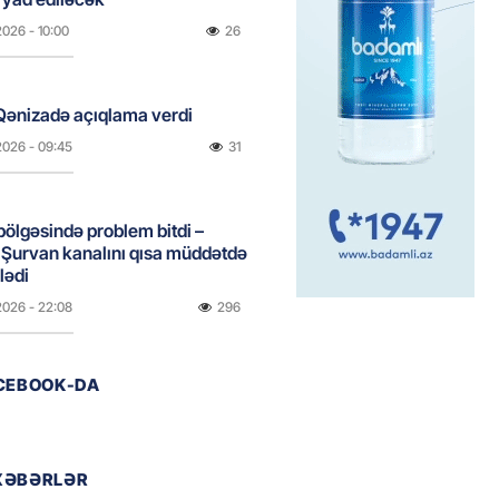
2026
- 10:00
26
Qənizadə açıqlama verdi
2026
- 09:45
31
bölgəsində problem bitdi –
Şurvan kanalını qısa müddətdə
lədi
2026
- 22:08
296
ACEBOOK-DA
 “Sabah” Danimarkada “Orhus”
lə qarşılaşacaq
2026
- 17:45
316
XƏBƏRLƏR