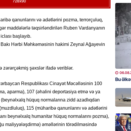
Ukrayn
Almani
qaldı
bə qanunlarını və adətlərini pozma, terrorçuluq,
igər maddələrlə təqsirləndirilən Ruben Vardanyanın
05.08.
iclası başlayıb.
HADISƏ
es Bakı Hərbi Məhkəməsinin hakimi Zeynal Ağayevin
Evdən 5
əşyalar
05.08.
 zərərçəkmiş şəxslər ifadə veriblər.
06.08.
ÖZƏL
Bu ölk
zərbaycan Respublikası Cinayət Məcəlləsinin 100
Hörmüz 
ma, aparma), 107 (əhalini deportasiya etmə və ya
05.08.
2 (beynəlxalq hüquq normalarına zidd azadlıqdan
muzdluluq), 115 (müharibə qanunlarını və adətlərini
REKLAM
Kapital
manı beynəlxalq humanitar hüquq normalarını pozma),
buraxıl
luğu maliyyələşdirmə) əməllərinin törədilməsində
üstələd