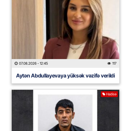
07.08.2026
- 12:45
117
Aytən Abdullayevaya yüksək vəzifə verildi
Hadisə