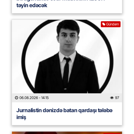
təyin edəcək
Gündəm
06.08.2026
- 14:15
97
Jurnalistin dənizdə batan qardaşı tələbə
imiş