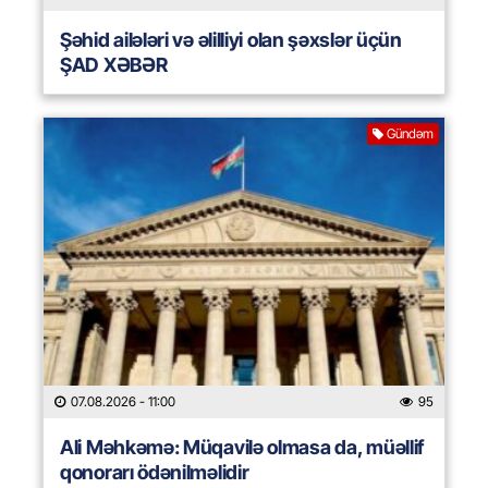
Şəhid ailələri və əlilliyi olan şəxslər üçün
ŞAD XƏBƏR
Gündəm
07.08.2026
- 11:00
95
Ali Məhkəmə: Müqavilə olmasa da, müəllif
qonorarı ödənilməlidir