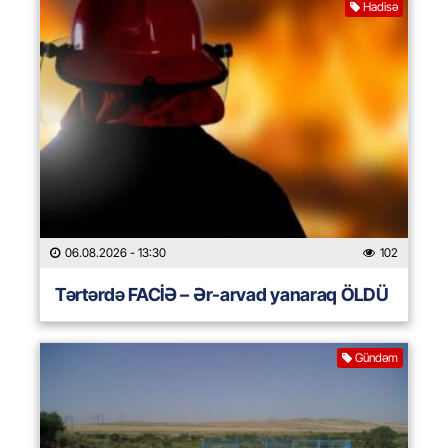
Hadisə
06.08.2026
- 13:30
102
Tərtərdə FACİƏ – Ər-arvad yanaraq ÖLDÜ
Gündəm