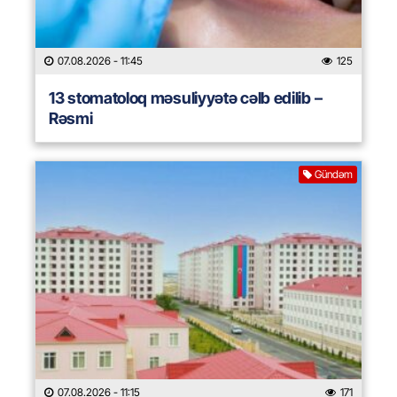
07.08.2026
- 11:45
125
13 stomatoloq məsuliyyətə cəlb edilib –
Rəsmi
Gündəm
07.08.2026
- 11:15
171