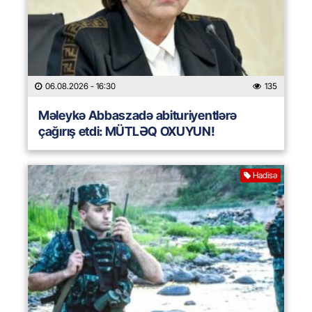
06.08.2026
- 16:30
135
Məleykə Abbaszadə abituriyentlərə
çağırış etdi: MÜTLƏQ OXUYUN!
Hadisə