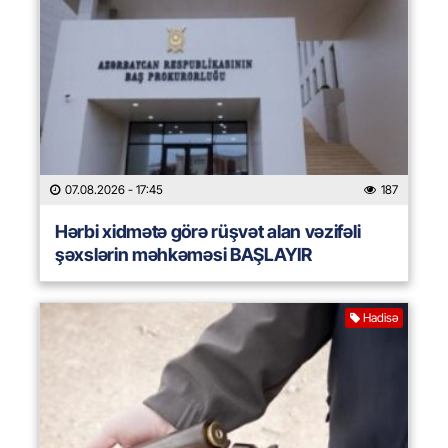
07.08.2026
- 17:45
187
Hərbi xidmətə görə rüşvət alan vəzifəli
şəxslərin məhkəməsi BAŞLAYIR
Hadisə