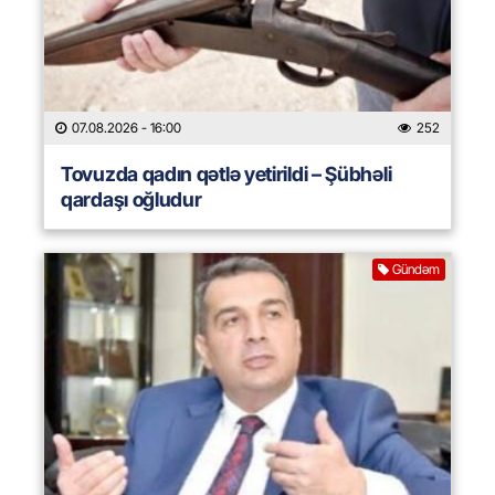
07.08.2026
- 16:00
252
Tovuzda qadın qətlə yetirildi – Şübhəli
qardaşı oğludur
Gündəm