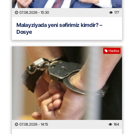
07.08.2026
- 15:30
177
Malayziyada yeni səfirimiz kimdir? –
Dosye
Hadisə
07.08.2026
- 14:15
164