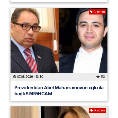
Gündəm
07.08.2026
- 13:30
113
Prezidentdən Abel Məhərrəmovun oğlu ilə
bağlı SƏRƏNCAM
Gündəm