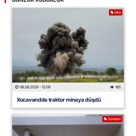
ölkə
08.08.2026
- 12:09
185
Xocavənddə traktor minaya düşdü
Gündəm