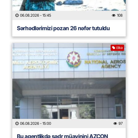
06.08.2026
- 15:45
108
Sərhədlərimizi pozan 26 nəfər tutuldu
ölkə
06.08.2026
- 15:00
97
Bu agentlikdə sədr müavinini AZCON