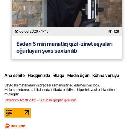
05.08.2026
- 17:15
128
Evdən 5 min manatlıq qızıl-zinət əşyaları
oğurlayan şəxs saxlanılıb
Ana səhifə
Haqqımızda
Əlaqə
Media üçün
Köhnə versiya
Saytdakı materialların istifadəsi zamanı istinad edilməsi vacibdir.
Məlumat internet səhifələrində istifadə edildikdə hiperlink vasitəsi ilə istinad
mütləqdir.
Veteninfo.Az © 2012 - Bütün hüquqları qorunur.