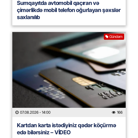
Sumqayıtda avtomobil qaçıran və
çimərlikdə mobil telefon oğurlayan şəxslər
saxlanılıb
Gündəm
07.08.2026
- 14:00
166
Kartdan karta istədiyiniz qədər köçürmə
edə bilərsiniz – VİDEO