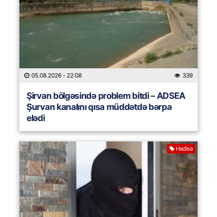
05.08.2026
- 22:08
339
Şirvan bölgəsində problem bitdi – ADSEA
Şurvan kanalını qısa müddətdə bərpa
elədi
Hadisə