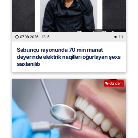
07.08.2026
- 12:15
111
Sabunçu rayonunda 70 min manat
dəyərində elektrik naqilləri oğurlayan şəxs
saxlanılıb
Gündəm