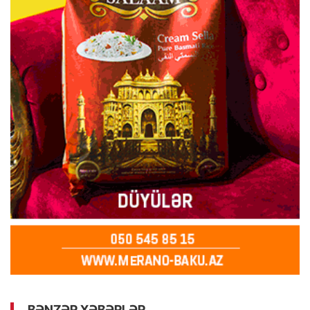
BƏNZƏR XƏBƏRLƏR