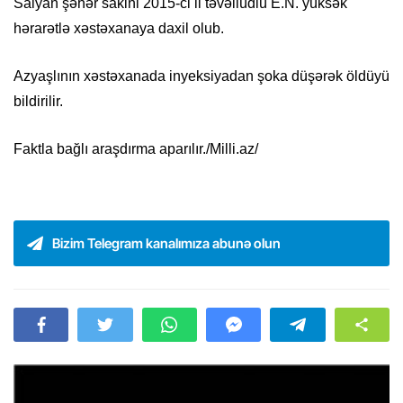
Salyan şəhər sakini 2015-ci il təvəllüdlü E.N. yüksək
hərarətlə xəstəxanaya daxil olub.
Azyaşlının xəstəxanada inyeksiyadan şoka düşərək öldüyü
bildirilir.
Faktla bağlı araşdırma aparılır./Milli.az/
Bizim Telegram kanalımıza abunə olun