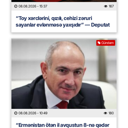
08.08.2026
- 15:37
167
“Toy xərclərini, qızılı, cehizi zəruri
sayanlar evlənməsə yaxşıdır” — Deputat
Gündəm
08.08.2026
- 10:49
180
“Ermənistan ötən il avqustun 8-nə qədər