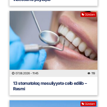
Gündəm
07.08.2026
- 11:45
119
13 stomatoloq məsuliyyətə cəlb edilib –
Rəsmi
Gündəm