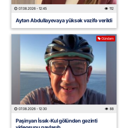
07.08.2026
- 12:45
112
Aytən Abdullayevaya yüksək vəzifə verildi
Gündəm
07.08.2026
- 12:30
88
Paşinyan İssık-Kul gölündən gəzinti
videosunu paylaşıb