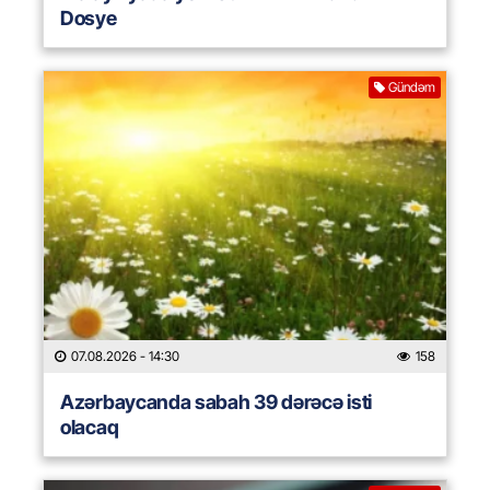
Dosye
Gündəm
07.08.2026
- 14:30
158
Azərbaycanda sabah 39 dərəcə isti
olacaq