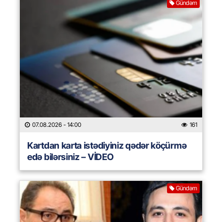
Gündəm
07.08.2026
- 14:00
161
Kartdan karta istədiyiniz qədər köçürmə
edə bilərsiniz – VİDEO
Gündəm