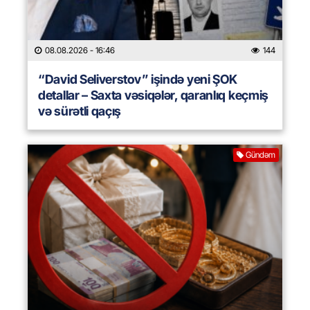
08.08.2026
- 16:46
144
“David Seliverstov” işində yeni ŞOK
detallar – Saxta vəsiqələr, qaranlıq keçmiş
və sürətli qaçış
Gündəm