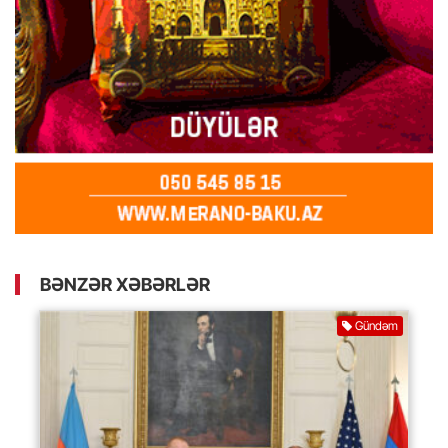
BƏNZƏR XƏBƏRLƏR
Gündəm