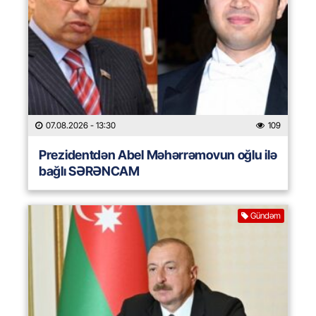
07.08.2026
- 13:30
109
Prezidentdən Abel Məhərrəmovun oğlu ilə
bağlı SƏRƏNCAM
Gündəm