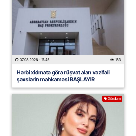
07.08.2026
- 17:45
183
Hərbi xidmətə görə rüşvət alan vəzifəli
şəxslərin məhkəməsi BAŞLAYIR
Gündəm