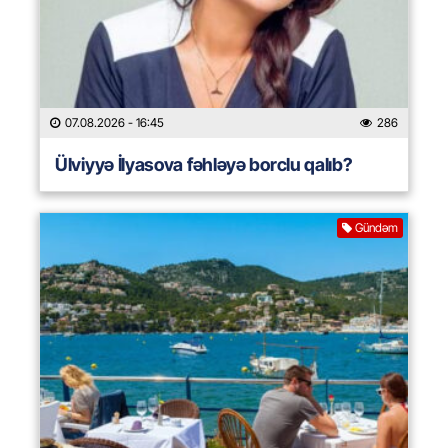
07.08.2026
- 16:45
286
Ülviyyə İlyasova fəhləyə borclu qalıb?
Gündəm