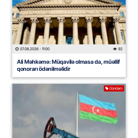
07.08.2026
- 11:00
92
Ali Məhkəmə: Müqavilə olmasa da, müəllif
qonorarı ödənilməlidir
Gündəm