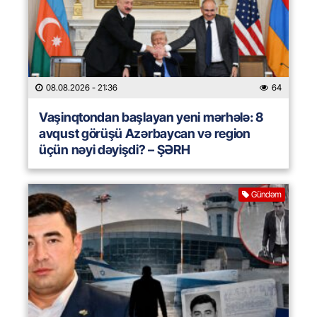
08.08.2026
- 21:36
64
Vaşinqtondan başlayan yeni mərhələ: 8
avqust görüşü Azərbaycan və region
üçün nəyi dəyişdi? – ŞƏRH
Gündəm