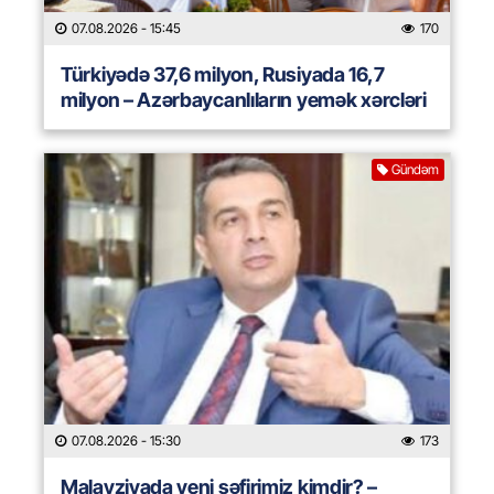
07.08.2026
- 15:45
170
Türkiyədə 37,6 milyon, Rusiyada 16,7
milyon – Azərbaycanlıların yemək xərcləri
Gündəm
07.08.2026
- 15:30
173
Malayziyada yeni səfirimiz kimdir? –