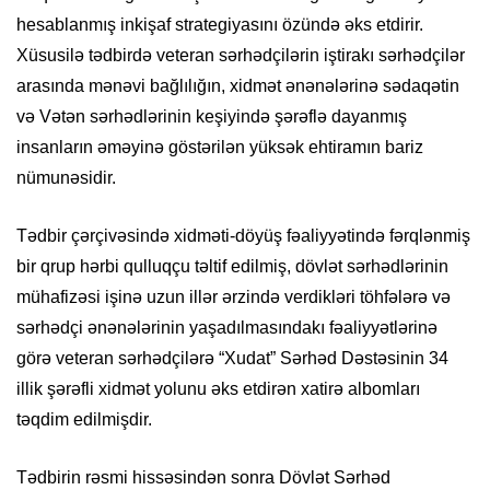
hesablanmış inkişaf strategiyasını özündə əks etdirir.
Xüsusilə tədbirdə veteran sərhədçilərin iştirakı sərhədçilər
arasında mənəvi bağlılığın, xidmət ənənələrinə sədaqətin
və Vətən sərhədlərinin keşiyində şərəflə dayanmış
insanların əməyinə göstərilən yüksək ehtiramın bariz
nümunəsidir.
Tədbir çərçivəsində xidməti-döyüş fəaliyyətində fərqlənmiş
bir qrup hərbi qulluqçu təltif edilmiş, dövlət sərhədlərinin
mühafizəsi işinə uzun illər ərzində verdikləri töhfələrə və
sərhədçi ənənələrinin yaşadılmasındakı fəaliyyətlərinə
görə veteran sərhədçilərə “Xudat” Sərhəd Dəstəsinin 34
illik şərəfli xidmət yolunu əks etdirən xatirə albomları
təqdim edilmişdir.
Tədbirin rəsmi hissəsindən sonra Dövlət Sərhəd