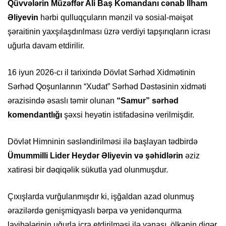
Qüvvələrin Müzəffər Ali Baş Komandanı cənab İlham
Əliyevin
hərbi qulluqçuların mənzil və sosial-məişət
şəraitinin yaxşılaşdırılması üzrə verdiyi tapşırıqların icrası
uğurla davam etdirilir.
16 iyun 2026-cı il tarixində Dövlət Sərhəd Xidmətinin
Sərhəd Qoşunlarının “Xudat” Sərhəd Dəstəsinin xidməti
ərazisində əsaslı təmir olunan
“Samur” sərhəd
komendantlığı
şəxsi heyətin istifadəsinə verilmişdir.
Dövlət Himninin səsləndirilməsi ilə başlayan tədbirdə
Ümummilli Lider Heydər Əliyevin və şəhidlərin
əziz
xatirəsi bir dəqiqəlik sükutla yad olunmuşdur.
Çıxışlarda vurğulanmışdır ki, işğaldan azad olunmuş
ərazilərdə genişmiqyaslı bərpa və yenidənqurma
layihələrinin uğurla icra etdirilməsi ilə yanaşı, ölkənin digər