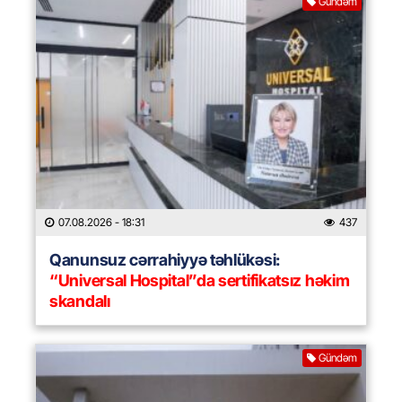
Gündəm
07.08.2026
- 18:31
437
Qanunsuz cərrahiyyə təhlükəsi:
“Universal Hospital”da sertifikatsız həkim
skandalı
Gündəm