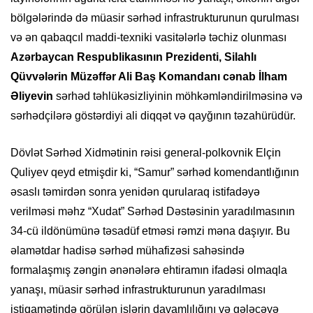
bölgələrində də müasir sərhəd infrastrukturunun qurulması
və ən qabaqcıl maddi-texniki vasitələrlə təchiz olunması
Azərbaycan Respublikasının Prezidenti, Silahlı
Qüvvələrin Müzəffər Ali Baş Komandanı cənab İlham
Əliyevin
sərhəd təhlükəsizliyinin möhkəmləndirilməsinə və
sərhədçilərə göstərdiyi ali diqqət və qayğının təzahürüdür.
Dövlət Sərhəd Xidmətinin rəisi general-polkovnik Elçin
Quliyev qeyd etmişdir ki, “Samur” sərhəd komendantlığının
əsaslı təmirdən sonra yenidən qurularaq istifadəyə
verilməsi məhz “Xudat” Sərhəd Dəstəsinin yaradılmasının
34-cü ildönümünə təsadüf etməsi rəmzi məna daşıyır. Bu
əlamətdar hadisə sərhəd mühafizəsi sahəsində
formalaşmış zəngin ənənələrə ehtiramın ifadəsi olmaqla
yanaşı, müasir sərhəd infrastrukturunun yaradılması
istiqamətində görülən işlərin davamlılığını və gələcəyə