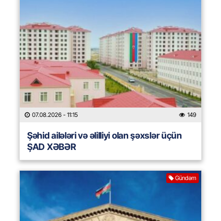
07.08.2026
- 11:15
149
Şəhid ailələri və əlilliyi olan şəxslər üçün
ŞAD XƏBƏR
Gündəm