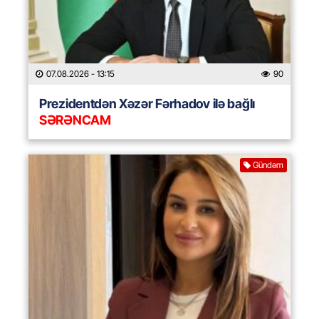
07.08.2026
- 13:15
90
Prezidentdən Xəzər Fərhadov ilə bağlı
SƏRƏNCAM
Gündəm