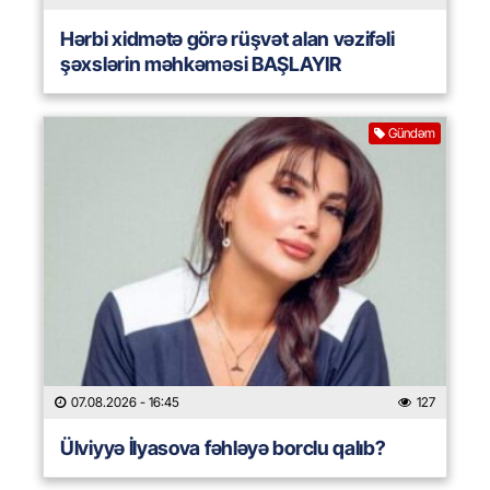
Hərbi xidmətə görə rüşvət alan vəzifəli
şəxslərin məhkəməsi BAŞLAYIR
Gündəm
07.08.2026
- 16:45
127
Ülviyyə İlyasova fəhləyə borclu qalıb?