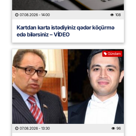
07.08.2026
- 14:00
108
Kartdan karta istədiyiniz qədər köçürmə
edə bilərsiniz – VİDEO
Gündəm
07.08.2026
- 13:30
96