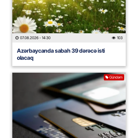
07.08.2026
- 14:30
103
Azərbaycanda sabah 39 dərəcə isti
olacaq
Gündəm