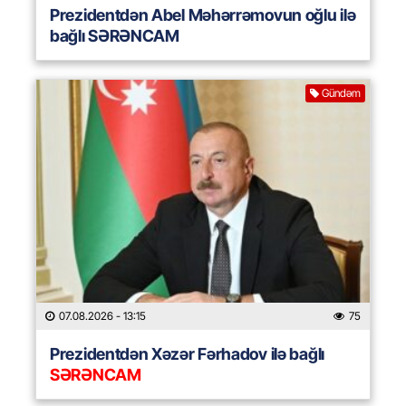
Prezidentdən Abel Məhərrəmovun oğlu ilə
bağlı SƏRƏNCAM
Gündəm
07.08.2026
- 13:15
75
Prezidentdən Xəzər Fərhadov ilə bağlı
SƏRƏNCAM