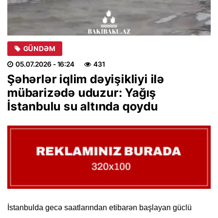
GÜNDƏM
05.07.2026
- 16:24
431
Şəhərlər iqlim dəyişikliyi ilə
mübarizədə uduzur: Yağış
İstanbulu su altında qoydu
İstanbulda gecə saatlarından etibarən başlayan güclü