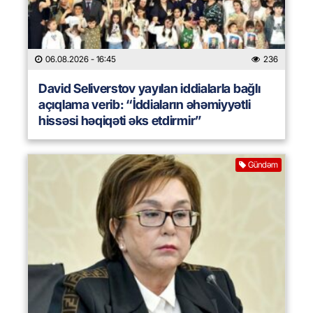
06.08.2026
- 16:45
236
David Seliverstov yayılan iddialarla bağlı
açıqlama verib: “İddiaların əhəmiyyətli
hissəsi həqiqəti əks etdirmir”
Gündəm