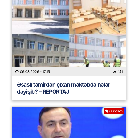
06.08.2026
- 17:15
141
Əsaslı təmirdən çıxan məktəbdə nələr
dəyişib? – REPORTAJ
Gündəm