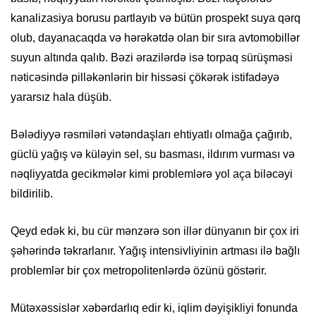
kanalizasiya borusu partlayıb və bütün prospekt suya qərq
olub, dayanacaqda və hərəkətdə olan bir sıra avtomobillər
suyun altında qalıb. Bəzi ərazilərdə isə torpaq sürüşməsi
nəticəsində pilləkənlərin bir hissəsi çökərək istifadəyə
yararsız hala düşüb.
Bələdiyyə rəsmiləri vətəndaşları ehtiyatlı olmağa çağırıb,
güclü yağış və küləyin sel, su basması, ildırım vurması və
nəqliyyatda gecikmələr kimi problemlərə yol aça biləcəyi
bildirilib.
Qeyd edək ki, bu cür mənzərə son illər dünyanın bir çox iri
şəhərində təkrarlanır. Yağış intensivliyinin artması ilə bağlı
problemlər bir çox metropolitenlərdə özünü göstərir.
Mütəxəssislər xəbərdarlıq edir ki, iqlim dəyişikliyi fonunda