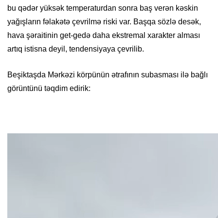
bu qədər yüksək temperaturdan sonra baş verən kəskin
yağışların fəlakətə çevrilmə riski var. Başqa sözlə desək,
hava şəraitinin get-gedə daha ekstremal xarakter alması
artıq istisna deyil, tendensiyaya çevrilib.
Beşiktaşda Mərkəzi körpünün ətrafının subasması ilə bağlı
görüntünü təqdim edirik: