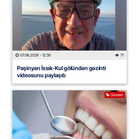
07.08.2026
- 12:30
71
Paşinyan İssık-Kul gölündən gəzinti
videosunu paylaşıb
Gündəm