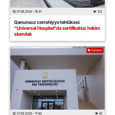
07.08.2026
- 18:31
122
Qanunsuz cərrahiyyə təhlükəsi:
“Universal Hospital”da sertifikatsız həkim
skandalı
Gündəm
07.08.2026
- 17:45
81