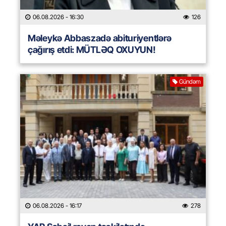
06.08.2026
- 16:30
126
Məleykə Abbaszadə abituriyentlərə
çağırış etdi: MÜTLƏQ OXUYUN!
Gündəm
06.08.2026
- 16:17
278