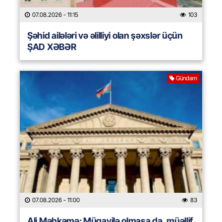
07.08.2026
- 11:15
103
Şəhid ailələri və əlilliyi olan şəxslər üçün
ŞAD XƏBƏR
Gündəm
07.08.2026
- 11:00
83
Ali Məhkəmə: Müqavilə olmasa da, müəllif