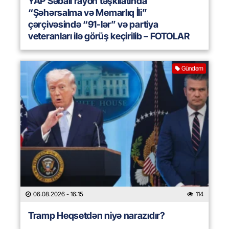
YAP Səbail rayon təşkilatında
“Şəhərsalma və Memarlıq İli”
çərçivəsində “91-lər” və partiya
veteranları ilə görüş keçirilib – FOTOLAR
Gündəm
06.08.2026
- 16:15
114
Tramp Heqsetdən niyə narazıdır?