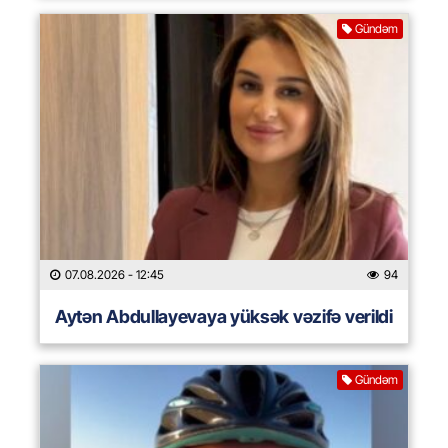
Gündəm
07.08.2026
- 12:45
94
Aytən Abdullayevaya yüksək vəzifə verildi
Gündəm