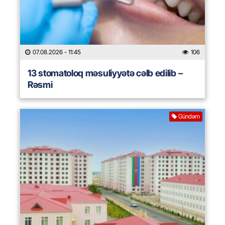
07.08.2026
- 11:45
106
13 stomatoloq məsuliyyətə cəlb edilib –
Rəsmi
Gündəm