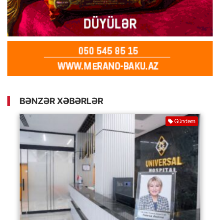
BƏNZƏR XƏBƏRLƏR
Gündəm