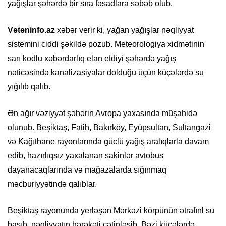
yağışlar şəhərdə bir sıra fəsadlara səbəb olub.
Vətəninfo.az
xəbər verir ki, yağan yağışlar nəqliyyat
sistemini ciddi şəkildə pozub. Meteorologiya xidmətinin
sarı kodlu xəbərdarlıq elan etdiyi şəhərdə yağış
nəticəsində kanalizasiyalar dolduğu üçün küçələrdə su
yığılıb qalıb.
Ən ağır vəziyyət şəhərin Avropa yaxasında müşahidə
olunub. Beşiktaş, Fatih, Bakırköy, Eyüpsultan, Sultangazi
və Kağıthane rayonlarında güclü yağış aralıqlarla davam
edib, hazırlıqsız yaxalanan sakinlər avtobus
dayanacaqlarında və mağazalarda sığınmaq
məcburiyyətində qalıblar.
Beşiktaş rayonunda yerləşən Mərkəzi körpünün ətrafınl su
basıb, nəqliyyatın hərəkəti çətinləşib. Bəzi küçələrdə