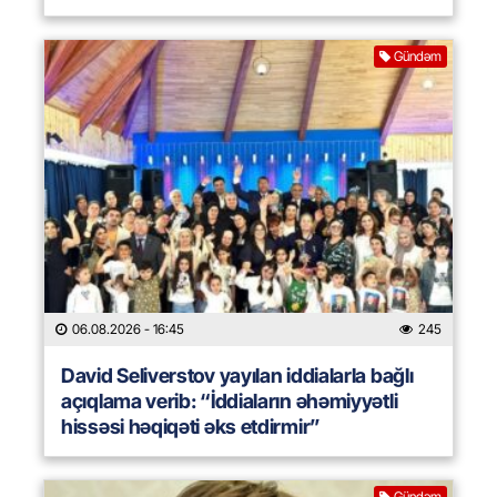
Gündəm
06.08.2026
- 16:45
245
David Seliverstov yayılan iddialarla bağlı
açıqlama verib: “İddiaların əhəmiyyətli
hissəsi həqiqəti əks etdirmir”
Gündəm