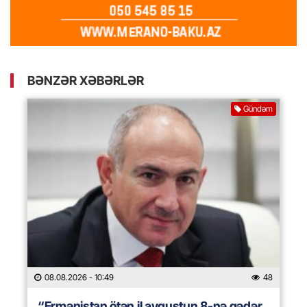
BƏNZƏR XƏBƏRLƏR
Gündəm
08.08.2026
- 10:49
48
“Ermənistan ötən il avqustun 8-nə qədər