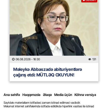
06.08.2026
- 16:30
131
Məleykə Abbaszadə abituriyentlərə
çağırış etdi: MÜTLƏQ OXUYUN!
Ana səhifə
Haqqımızda
Əlaqə
Media üçün
Köhnə versiya
Saytdakı materialların istifadəsi zamanı istinad edilməsi vacibdir.
Məlumat internet səhifələrində istifadə edildikdə hiperlink vasitəsi ilə istinad