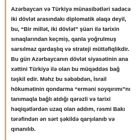
Azərbaycan və Türkiyə münasibətləri sadəcə
iki dövlət arasındakı diplomatik əlaqə deyil,
bu, “Bir millət, iki dövlət” şüarı ilə tarixin
sınaqlarından keçmiş, qanla yoğrulmuş
sarsılmaz qardaşlıq və strateji müttəfiqlikdir.
Bu gün Azərbaycanın dövlət siyasətinin ana
xəttini Türkiyə ilə olan bu müqəddəs bağ
təşkil edir. Məhz bu səbəbdən, İsrail
hökumətinin qondarma “erməni soyqırımı”nı
tanımaqla bağlı atdığı qərəzli və tarixi
həqiqətlərdən uzaq olan addım, rəsmi Bakı
tərəfindən ən sərt şəkildə qarşılanıb və
qınanılıb.