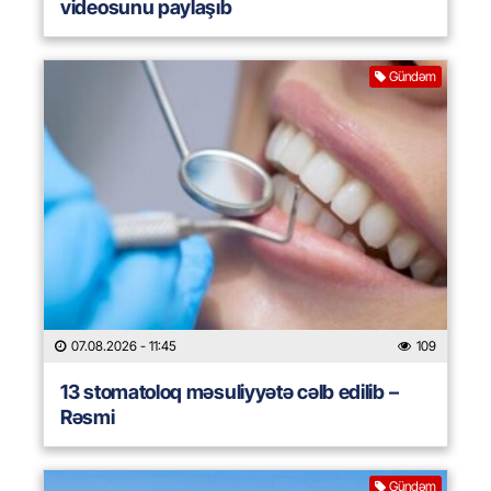
videosunu paylaşıb
Gündəm
07.08.2026
- 11:45
109
13 stomatoloq məsuliyyətə cəlb edilib –
Rəsmi
Gündəm