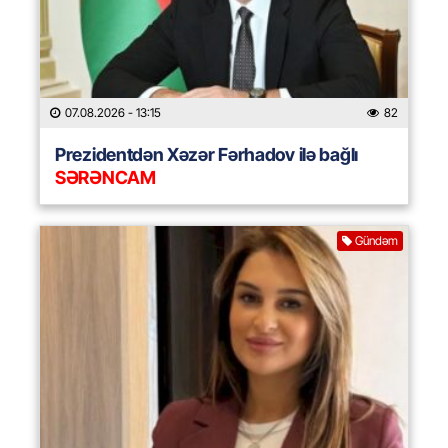
07.08.2026
- 13:15
82
Prezidentdən Xəzər Fərhadov ilə bağlı
SƏRƏNCAM
Gündəm