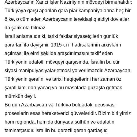
Azərbaycanın Xarici İşlər Nazirliyinin mövqeyi birmənalıdır:
Türkiyəyə qarşı aparılan qara piar kampaniyalarına heç bir
ölkə, o cümlədən Azərbaycanın tərəfdaşlıq etdiyi dövlətlər
də şərik ola bilməz.
İsrail anlamalıdır ki, tarixi faktlar siyasətçilərin günlük
qərarları ilə dəyişmir. 1915-ci il hadisələrinin arxivlərin
açılması ilə elmi şəkildə araşdırılmasını təklif edən
Türkiyənin ədalətli mövqeyi qarşısında, İsrailin bu cür
siyasi manipulyasiyalar etməsi yolverilməzdir. Azərbaycan,
Türkiyənin şərəfini və tarixi həqiqətlərini hər zaman öz
şərəfi kimi qoruyacaq və bu məsələdə güzəştə getmək
mümkün deyil.
Bu gün Azərbaycan və Türkiyə bölgədəki geosiyasi
proseslərin əsas hərəkətverici qüvvələridir. Bizim birliyimiz
həm regionda, həm də dünyada sülhün və ədalətin
təminatçısıdır. İsrailin bu qərəzli qərarı qardaşlıq