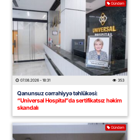
Gündəm
07.08.2026
- 18:31
353
Qanunsuz cərrahiyyə təhlükəsi:
“Universal Hospital”da sertifikatsız həkim
skandalı
Gündəm