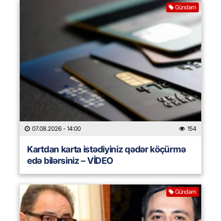
Gündəm
07.08.2026
- 14:00
154
Kartdan karta istədiyiniz qədər köçürmə
edə bilərsiniz – VİDEO
Gündəm