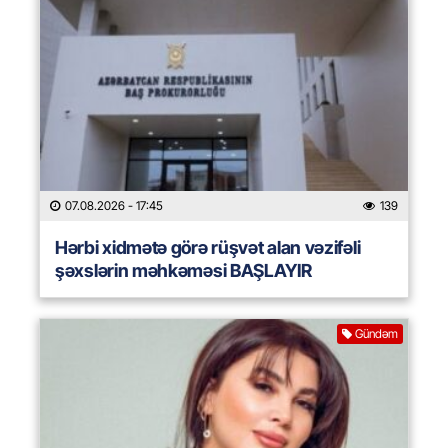
07.08.2026
- 17:45
139
Hərbi xidmətə görə rüşvət alan vəzifəli
şəxslərin məhkəməsi BAŞLAYIR
Gündəm