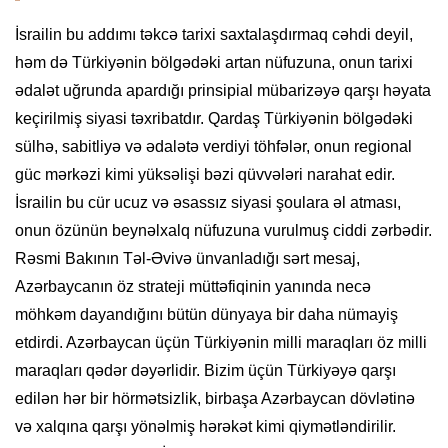
İsrailin bu addımı təkcə tarixi saxtalaşdırmaq cəhdi deyil,
həm də Türkiyənin bölgədəki artan nüfuzuna, onun tarixi
ədalət uğrunda apardığı prinsipial mübarizəyə qarşı həyata
keçirilmiş siyasi təxribatdır. Qardaş Türkiyənin bölgədəki
sülhə, sabitliyə və ədalətə verdiyi töhfələr, onun regional
güc mərkəzi kimi yüksəlişi bəzi qüvvələri narahat edir.
İsrailin bu cür ucuz və əsassız siyasi şoulara əl atması,
onun özünün beynəlxalq nüfuzuna vurulmuş ciddi zərbədir.
Rəsmi Bakının Təl-Əvivə ünvanladığı sərt mesaj,
Azərbaycanın öz strateji müttəfiqinin yanında necə
möhkəm dayandığını bütün dünyaya bir daha nümayiş
etdirdi. Azərbaycan üçün Türkiyənin milli maraqları öz milli
maraqları qədər dəyərlidir. Bizim üçün Türkiyəyə qarşı
edilən hər bir hörmətsizlik, birbaşa Azərbaycan dövlətinə
və xalqına qarşı yönəlmiş hərəkət kimi qiymətləndirilir.