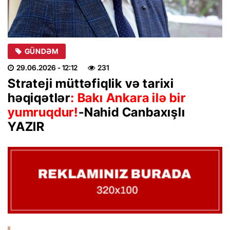
GÜNDƏM
29.06.2026
- 12:12
231
Strateji müttəfiqlik və tarixi
həqiqətlər
: Bakı Ankara ilə bir
yumruqdur!
-Nahid Canbaxışlı
YAZIR