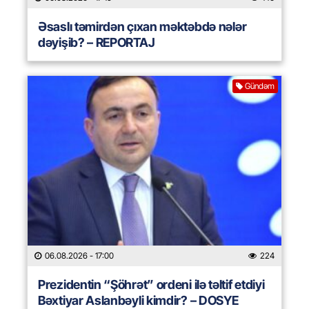
Əsaslı təmirdən çıxan məktəbdə nələr
dəyişib? – REPORTAJ
Gündəm
06.08.2026
- 17:00
224
Prezidentin “Şöhrət” ordeni ilə təltif etdiyi
Bəxtiyar Aslanbəyli kimdir? – DOSYE