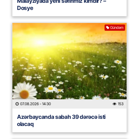
Malayziyada yeni səfirimiz kimdir? –
Dosye
Gündəm
07.08.2026
- 14:30
153
Azərbaycanda sabah 39 dərəcə isti
olacaq