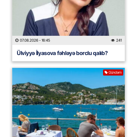
07.08.2026
- 16:45
241
Ülviyyə İlyasova fəhləyə borclu qalıb?
Gündəm