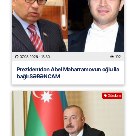
07.08.2026
- 13:30
102
Prezidentdən Abel Məhərrəmovun oğlu ilə
bağlı SƏRƏNCAM
Gündəm