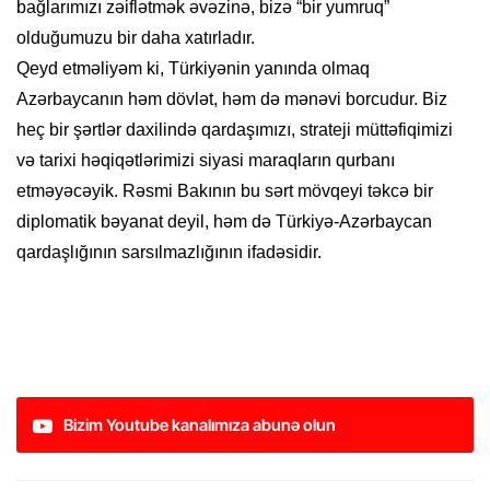
bağlarımızı zəiflətmək əvəzinə, bizə “bir yumruq”
olduğumuzu bir daha xatırladır.
Qeyd etməliyəm ki, Türkiyənin yanında olmaq
Azərbaycanın həm dövlət, həm də mənəvi borcudur. Biz
heç bir şərtlər daxilində qardaşımızı, strateji müttəfiqimizi
və tarixi həqiqətlərimizi siyasi maraqların qurbanı
etməyəcəyik. Rəsmi Bakının bu sərt mövqeyi təkcə bir
diplomatik bəyanat deyil, həm də Türkiyə-Azərbaycan
qardaşlığının sarsılmazlığının ifadəsidir.
Bizim Youtube kanalımıza abunə olun