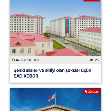
07.08.2026
- 11:15
123
Şəhid ailələri və əlilliyi olan şəxslər üçün
ŞAD XƏBƏR
Gündəm