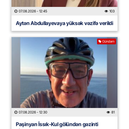
07.08.2026
- 12:45
103
Aytən Abdullayevaya yüksək vəzifə verildi
Gündəm
07.08.2026
- 12:30
81
Paşinyan İssık-Kul gölündən gəzinti