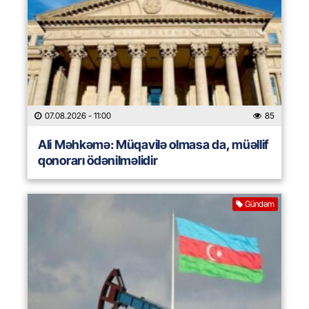
07.08.2026
- 11:00
85
Ali Məhkəmə: Müqavilə olmasa da, müəllif
qonorarı ödənilməlidir
Gündəm