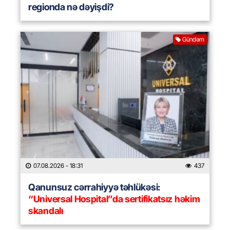
regionda nə dəyişdi?
Gündəm
07.08.2026
- 18:31
437
Qanunsuz cərrahiyyə təhlükəsi:
“Universal Hospital”da sertifikatsız həkim
skandalı