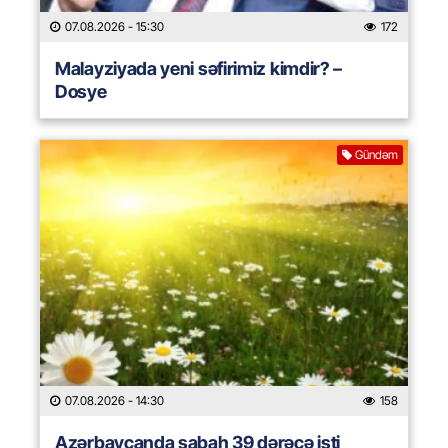
07.08.2026
- 15:30
172
Malayziyada yeni səfirimiz kimdir? –
Dosye
Gündəm
07.08.2026
- 14:30
158
Azərbaycanda sabah 39 dərəcə isti