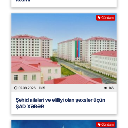
Gündəm
07.08.2026
- 11:15
146
Şəhid ailələri və əlilliyi olan şəxslər üçün
ŞAD XƏBƏR
Gündəm