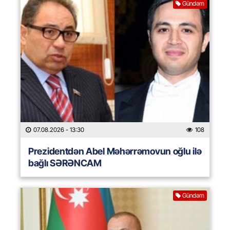
Gündəm
07.08.2026
- 13:30
108
Prezidentdən Abel Məhərrəmovun oğlu ilə
bağlı SƏRƏNCAM
Gündəm