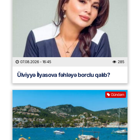
07.08.2026
- 16:45
285
Ülviyyə İlyasova fəhləyə borclu qalıb?
Gündəm