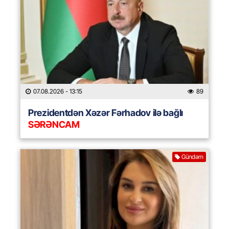
07.08.2026
- 13:15
89
Prezidentdən Xəzər Fərhadov ilə bağlı
SƏRƏNCAM
Gündəm