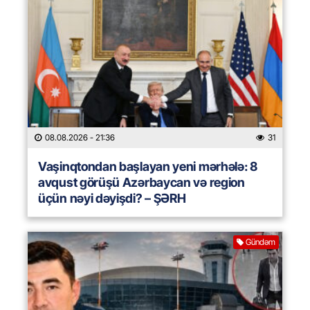
08.08.2026
- 21:36
31
Vaşinqtondan başlayan yeni mərhələ: 8
avqust görüşü Azərbaycan və region
üçün nəyi dəyişdi? – ŞƏRH
Gündəm