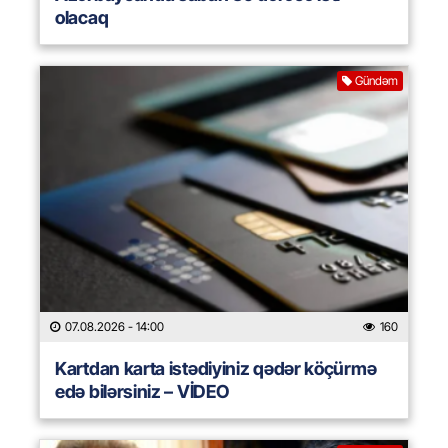
olacaq
Gündəm
07.08.2026
- 14:00
160
Kartdan karta istədiyiniz qədər köçürmə
edə bilərsiniz – VİDEO