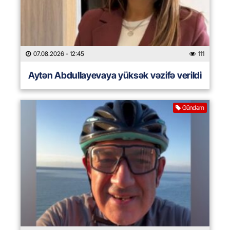
07.08.2026
- 12:45
111
Aytən Abdullayevaya yüksək vəzifə verildi
Gündəm