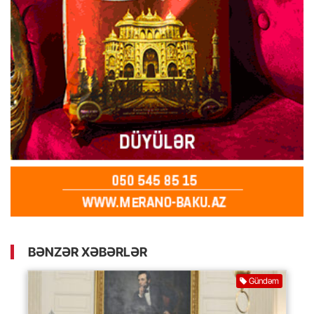
BƏNZƏR XƏBƏRLƏR
Gündəm