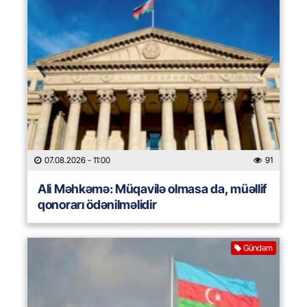
07.08.2026
- 11:00
91
Ali Məhkəmə: Müqavilə olmasa da, müəllif
qonorarı ödənilməlidir
Gündəm