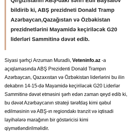
Qırğızıstanın ABŞ-dakı səfiri Edil Baysalov
bildirib ki, ABŞ prezidneti Donald Tramp
Azərbaycan,Qazağıstan və Özbəkistan
prezidnetlərini Mayamidə keçiriləcək G20
liderləri Sammitinə dəvət edib.
Siyasi şərhçi Arzuman Muradlı,
Veteninfo.az
-a
açıqlamasında ABŞ Prezidenti Donald Trampın
Azərbaycan, Qazaxıstan və Özbəkistan liderlərini bu ilin
dekabrın 14-15-də Mayamidə keçiriləcək G20 Liderlər
Sammitinə dəvət etməsini şərh edən zaman qeyd edib ki,
bu dəvət Azərbaycanın strateji tərəfdaş kimi qəbul
edilməsinin və ABŞ-ın regiondakı tranzit və iqtisadi
layihələrə marağının bir göstəricisi kimi
qiymətləndirilməlidir.