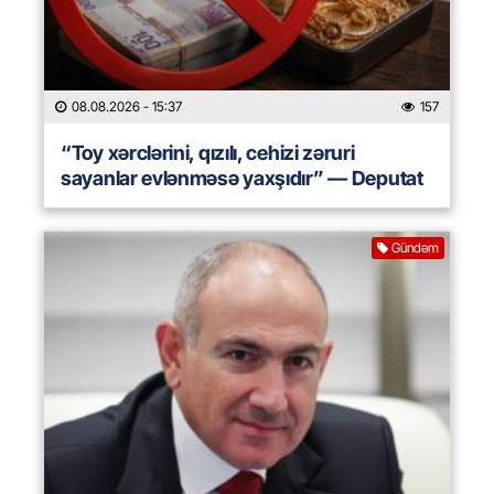
08.08.2026
- 15:37
157
“Toy xərclərini, qızılı, cehizi zəruri
sayanlar evlənməsə yaxşıdır” — Deputat
Gündəm