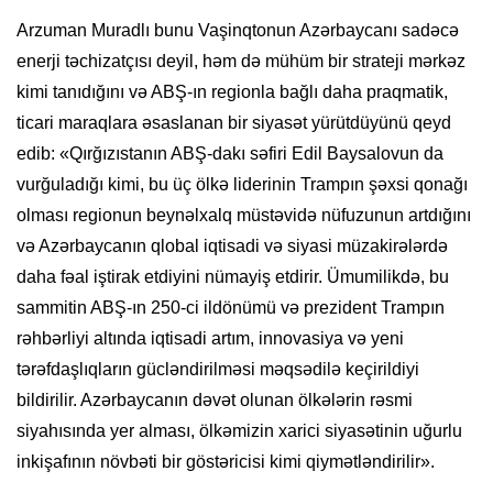
Arzuman Muradlı bunu Vaşinqtonun Azərbaycanı sadəcə
enerji təchizatçısı deyil, həm də mühüm bir strateji mərkəz
kimi tanıdığını və ABŞ-ın regionla bağlı daha praqmatik,
ticari maraqlara əsaslanan bir siyasət yürütdüyünü qeyd
edib: «Qırğızıstanın ABŞ-dakı səfiri Edil Baysalovun da
vurğuladığı kimi, bu üç ölkə liderinin Trampın şəxsi qonağı
olması regionun beynəlxalq müstəvidə nüfuzunun artdığını
və Azərbaycanın qlobal iqtisadi və siyasi müzakirələrdə
daha fəal iştirak etdiyini nümayiş etdirir. Ümumilikdə, bu
sammitin ABŞ-ın 250-ci ildönümü və prezident Trampın
rəhbərliyi altında iqtisadi artım, innovasiya və yeni
tərəfdaşlıqların gücləndirilməsi məqsədilə keçirildiyi
bildirilir. Azərbaycanın dəvət olunan ölkələrin rəsmi
siyahısında yer alması, ölkəmizin xarici siyasətinin uğurlu
inkişafının növbəti bir göstəricisi kimi qiymətləndirilir».