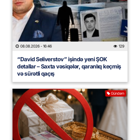
08.08.2026
- 16:46
129
“David Seliverstov” işində yeni ŞOK
detallar – Saxta vəsiqələr, qaranlıq keçmiş
və sürətli qaçış
Gündəm