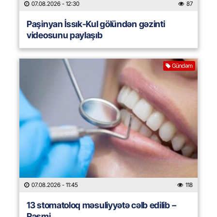
07.08.2026
- 12:30
87
Paşinyan İssık-Kul gölündən gəzinti
videosunu paylaşıb
Gündəm
07.08.2026
- 11:45
118
13 stomatoloq məsuliyyətə cəlb edilib –
Rəsmi