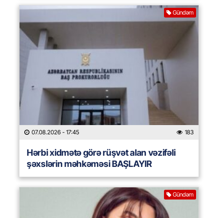
Gündəm
07.08.2026
- 17:45
183
Hərbi xidmətə görə rüşvət alan vəzifəli
şəxslərin məhkəməsi BAŞLAYIR
Gündəm