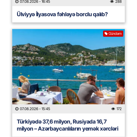
07.08.2026
- 16:45
288
Ülviyyə İlyasova fəhləyə borclu qalıb?
Gündəm
07.08.2026
- 15:45
172
Türkiyədə 37,6 milyon, Rusiyada 16,7
milyon – Azərbaycanlıların yemək xərcləri