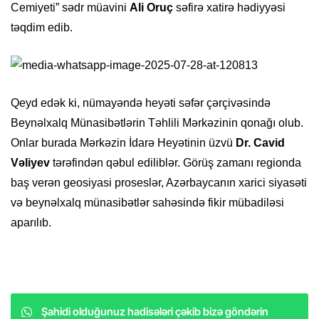
Cemiyeti” sədr müavini
Ali Oruç
səfirə xatirə hədiyyəsi
təqdim edib.
Qeyd edək ki, nümayəndə heyəti səfər çərçivəsində
Beynəlxalq Münasibətlərin Təhlili Mərkəzinin qonağı olub.
Onlar burada Mərkəzin İdarə Heyətinin üzvü
Dr. Cavid
Vəliyev
tərəfindən qəbul ediliblər. Görüş zamanı regionda
baş verən geosiyasi proseslər, Azərbaycanın xarici siyasəti
və beynəlxalq münasibətlər sahəsində fikir mübadiləsi
aparılıb.
Şahidi olduğunuz hadisələri çəkib bizə göndərin