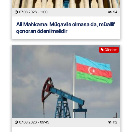
07.08.2026
- 11:00
94
Ali Məhkəmə: Müqavilə olmasa da, müəllif
qonorarı ödənilməlidir
Gündəm
07.08.2026
- 09:45
112