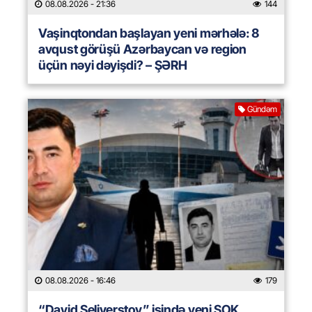
08.08.2026
- 21:36
144
Vaşinqtondan başlayan yeni mərhələ: 8
avqust görüşü Azərbaycan və region
üçün nəyi dəyişdi? – ŞƏRH
Gündəm
08.08.2026
- 16:46
179
“David Seliverstov” işində yeni ŞOK