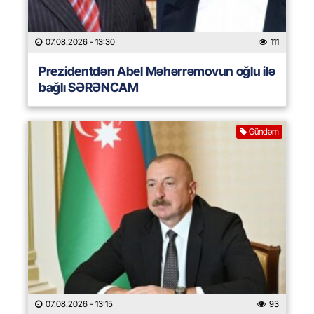
07.08.2026
- 13:30
111
Prezidentdən Abel Məhərrəmovun oğlu ilə
bağlı SƏRƏNCAM
Gündəm
07.08.2026
- 13:15
93