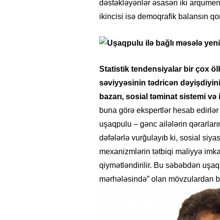
dəstəkləyənlər əsasən iki arqument ir
ikincisi isə demoqrafik balansın qo
Statistik tendensiyalar bir çox
səviyyəsinin tədricən dəyişdiyin
bazarı, sosial təminat sistemi və 
buna görə ekspertlər hesab edirlər 
uşaqpulu – gənc ailələrin qərarlar
dəfələrlə vurğulayıb ki, sosial siya
mexanizmlərin tətbiqi maliyyə imka
qiymətləndirilir. Bu səbəbdən uşa
mərhələsində” olan mövzulardan biri