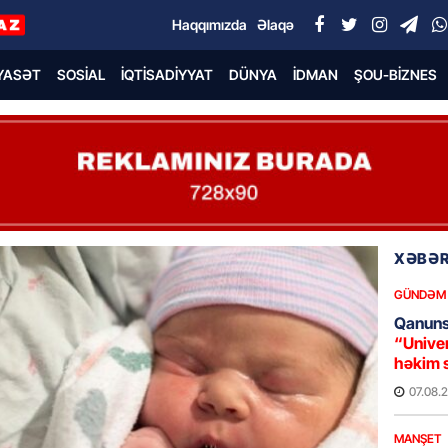
Haqqımızda
Əlaqə
YASƏT
SOSIAL
İQTISADIYYAT
DÜNYA
İDMAN
ŞOU-BIZNES
XƏBƏR
GÜNDƏM
Qanuns
“Univer
həkim 
07.08.
MANŞET