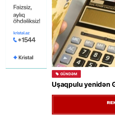
GÜNDƏM
Uşaqpulu yenidə