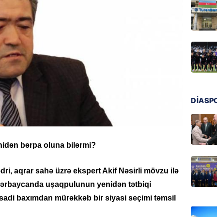
MANŞET
Türkiyə
Pakist
sazişi 
07.08.
ÖZƏL
Tramp 
DİASP
imtina 
ehtiyac
07.08.
idən bərpa oluna bilərmi?
ÖZƏL
İki fut
dri, aqrar sahə üzrə ekspert Akif Nəsirli mövzu ilə
ETDİ:
B
Azərbaycanda uşaqpulunun yenidən tətbiqi
07.08.
isadi baxımdan mürəkkəb bir siyasi seçimi təmsil
GÜNDƏM