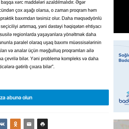
a başqa xərc maddələri azaldılmalıdır. Əgər
07.08.
gücündən çox aşağı olarsa, o zaman proqram həm
praktik baxımdan təsirsiz olur. Daha məqsədyönlü
MANŞET
Mişust
eçiciliyi artırmaq, yəni dəstəyi həqiqətən ehtiyacı
deyib?
xüsusilə regionlarda yaşayanlara yönəltmək daha
07.08.
ununla paralel olaraq uşaq baxımı müəssisələrinin
aları və analar üçün məşğulluq proqramları ailə
GÜNDƏM
ına çevrilə bilər. Yəni problemə kompleks və daha
Prezid
ələrə gətirib çıxara bilər”.
ilə ba
07.08.
GÜNDƏM
ıza abunə olun
Prezide
SƏRƏ
07.08.
ÖZƏL