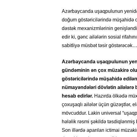
Azərbaycanda uşaqpulunun yenidən 
doğum göstəricilərində müşahidə o
dəstək mexanizmlərinin genişləndiril
edir ki, gənc ailələrin sosial rifah
sabitliyə müsbət təsir göstərəcək
Azərbaycanda uşaqpulunun yenidə
gündəminin ən çox müzakirə olu
göstəricilərində müşahidə edilən
nümayəndələri dövlətin ailələrə b
hesab edirlər.
Hazırda ölkədə müxt
çoxuşaqlı ailələr üçün güzəştlər, 
mövcuddur. Lakin universal “uşaqpu
hələlik rəsmi şəkildə təsdiqlənmiş b
Son illərdə aparılan ictimai müzaki