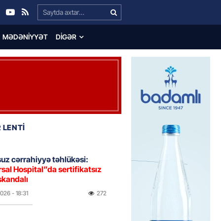
Search…
MƏDƏNIYYƏT
DIGƏR
 LENTİ
uz cərrahiyyə təhlükəsi:
sal Hospital”da sertifikatsız
skandalı
2026
- 18:31
272