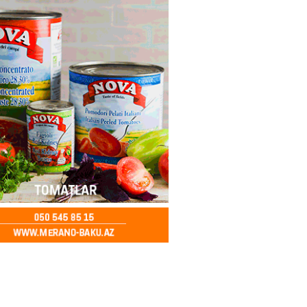
ycanda Media və Yayım Şurası
dı
2026
- 13:00
81
Abdullayevaya yüksək vəzifə
2026
- 12:45
101
n İssık-Kul gölündən gəzinti
unu paylaşıb
2026
- 12:30
78
u rayonunda 70 min manat
də elektrik naqilləri oğurlayan
xlanılıb