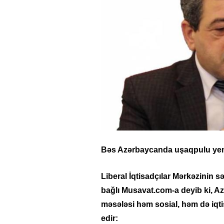
Bəs Azərbaycanda uşaqpulu yen
Liberal İqtisadçılar Mərkəzinin sə
bağlı Musavat.com-a deyib ki, 
məsələsi həm sosial, həm də iqt
edir: