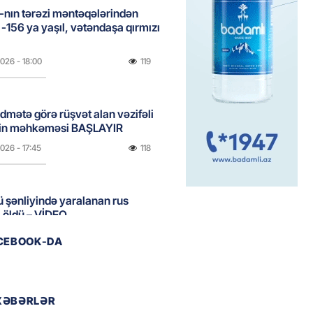
nın tərəzi məntəqələrindən
 -156 ya yaşıl, vətəndaşa qırmızı
2026
- 18:00
119
idmətə görə rüşvət alan vəzifəli
rin məhkəməsi BAŞLAYIR
2026
- 17:45
118
 şənliyində yaralanan rus
 öldü – VİDEO
2026
- 17:30
192
ACEBOOK-DA
ı qadının milyonluq mirası ilə
almaqal: 546 min manatı 20
XƏBƏRLƏR