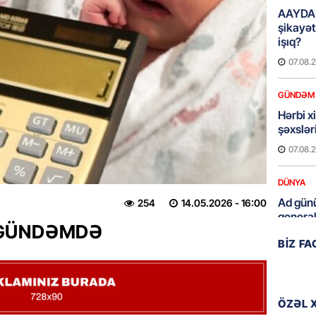
AAYDA-
şikayət
işıq?
07.08.
GÜNDƏM
Hərbi x
şəxslə
07.08.
DÜNYA
Ad günü
254
14.05.2026
- 16:00
general
n GÜNDƏMDƏ
07.08.
BIZ F
ÖZƏL
95 yaşl
bağlı q
ÖZƏL 