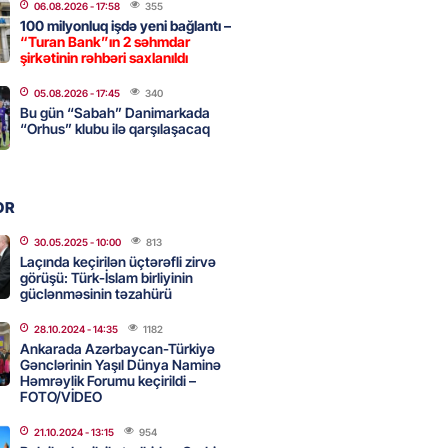
06.08.2026
- 17:58
355
100 milyonluq işdə yeni bağlantı –
“Turan Bank”ın 2 səhmdar
, Səudiyyə Ərəbistanı və
şirkətinin rəhbəri saxlanıldı
an arasında Məkkə müdafiə
05.08.2026
- 17:45
340
imzalanıb
Bu gün “Sabah” Danimarkada
2026
“Orhus” klubu ilə qarşılaşacaq
- 15:15
119
Ukraynaya bu silahı verməkdən
OR
etdi: ABŞ-ın özünün bu raketlərə
ı var
30.05.2025
- 10:00
813
Laçında keçirilən üçtərəfli zirvə
2026
- 15:00
132
görüşü: Türk-İslam birliyinin
güclənməsinin təzahürü
28.10.2024
- 14:35
1182
bolçu İran millisindən İMTİNA
Ankarada Azərbaycan-Türkiyə
Gənclərinin Yaşıl Dünya Naminə
u ölkəni seçdilər
Həmrəylik Forumu keçirildi –
2026
FOTO/VİDEO
- 14:45
139
21.10.2024
- 13:15
954