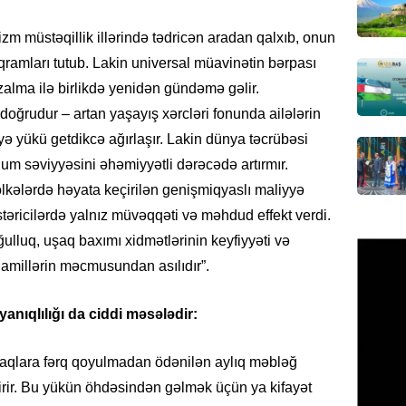
Azərbay
m müstəqillik illərində tədricən aradan qalxıb, onun
olacaq
qramları tutub. Lakin universal müavinətin bərpası
07.08.
zalma ilə birlikdə yenidən gündəmə gəlir.
REKLAM
doğrudur – artan yaşayış xərcləri fonunda ailələrin
Birbank
 yükü getdikcə ağırlaşır. Lakin dünya təcrübəsi
krediti
ğum səviyyəsini əhəmiyyətli dərəcədə artırmır.
07.08.
lkələrdə həyata keçirilən genişmiqyaslı maliyyə
təricilərdə yalnız müvəqqəti və məhdud effekt verdi.
HADISƏ
lluq, uşaq baxımı xidmətlərinin keyfiyyəti və
Sumqay
çimərli
 amillərin məcmusundan asılıdır”.
şəxslər
07.08.
yanıqlılığı da ciddi məsələdir:
GÜNDƏM
şaqlara fərq qoyulmadan ödənilən aylıq məbləğ
Kartdan
irir. Bu yükün öhdəsindən gəlmək üçün ya kifayət
köçürmə