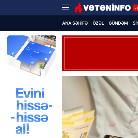
ANA SƏHIFƏ
ÖZƏL
GÜNDƏM
SI