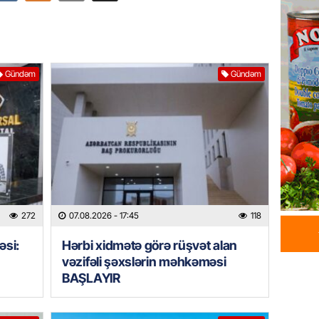
Azərba
yaradıl
07.08.
Gündəm
Gündəm
GÜNDƏM
Aytən 
verildi
07.08.
GÜNDƏM
Paşinya
videos
272
07.08.2026
- 17:45
118
07.08.
əsi:
Hərbi xidmətə görə rüşvət alan
HADISƏ
vəzifəli şəxslərin məhkəməsi
Sabunç
BAŞLAYIR
dəyərin
şəxs sa