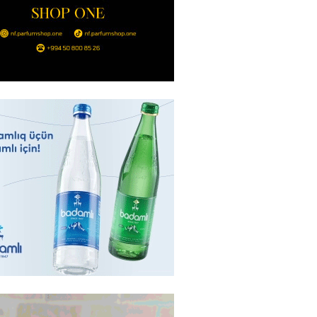
2026
- 14:00
143
in avtomobildə Paşinyana nə
2026
- 13:45
136
entdən Abel Məhərrəmovun oğlu
ğlı SƏRƏNCAM
2026
- 13:30
101
ntdən Xəzər Fərhadov ilə bağlı
NCAM
2026
- 13:15
80