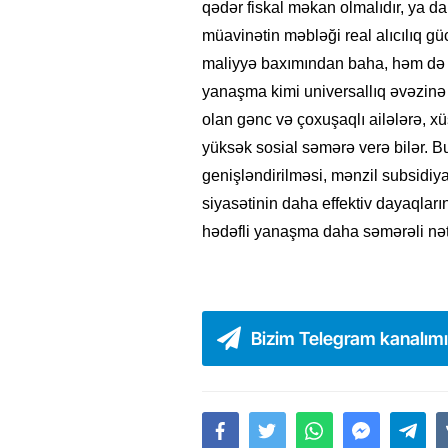
qədər fiskal məkan olmalıdır, ya d
müavinətin məbləği real alıcılıq 
maliyyə baxımından baha, həm də 
yanaşma kimi universallıq əvəzinə s
olan gənc və çoxuşaqlı ailələrə, 
yüksək sosial səmərə verə bilər. B
genişləndirilməsi, mənzil subsidiy
siyasətinin daha effektiv dayaqlar
hədəfli yanaşma daha səmərəli nətic
Bizim Telegram kanalım