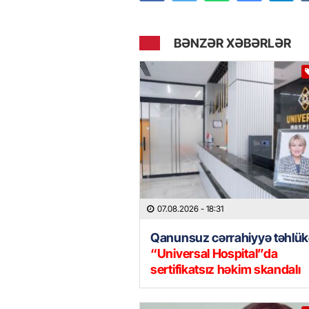
BƏNZƏR XƏBƏRLƏR
07.08.2026
- 18:31
Qanunsuz cərrahiyyə təhlük
“Universal Hospital”da
sertifikatsız həkim skandalı