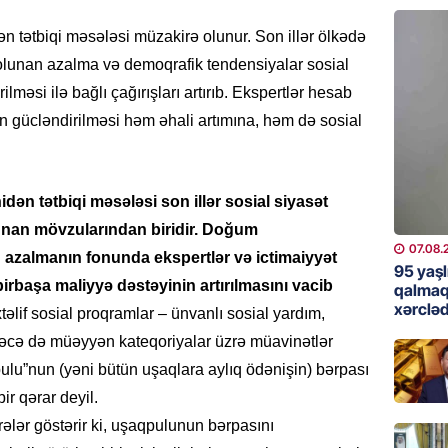
günə xə
07.08.
tətbiqi məsələsi müzakirə olunur. Son illər ölkədə
lunan azalma və demoqrafik tendensiyalar sosial
BANNER
məsi ilə bağlı çağırışları artırıb. Ekspertlər hesab
Çin qız
ının gücləndirilməsi həm əhali artımına, həm də sosial
07.08.
…
GÜNDƏM
n tətbiqi məsələsi son illər sosial siyasət
Ülviyyə
nan mövzularından biridir. Doğum
07.08.
07.08.
 azalmanın fonunda ekspertlər və ictimaiyyət
95 yaşl
irbaşa maliyyə dəstəyinin artırılmasını vacib
MANŞET
qalmaq
xərcləd
“Birgə 
əlif sosial proqramlar – ünvanlı sosial yardım,
əhəmiy
eləcə də müəyyən kateqoriyalar üzrə müavinətlər
07.08.
lu”nun (yəni bütün uşaqlara aylıq ödənişin) bərpası
ir qərar deyil.
İDMAN
rələr göstərir ki, uşaqpulunun bərpasını
Albani