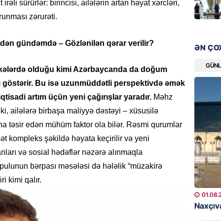
əli sürürlər: birincisi, ailələrin artan həyat xərcləri,
“Liverp
runması zərurəti.
07.08.
HADISƏ
ƏN ÇO
Tovuzda
qardaşı
GÜN
 ölkələrdə olduğu kimi Azərbaycanda da doğum
07.08.
i göstərir. Bu isə uzunmüddətli perspektivdə əmək
iqtisadi artım üçün yeni çağırışlar yaradır.
Məhz
GÜNDƏM
ki, ailələrə birbaşa maliyyə dəstəyi – xüsusilə
Türkiyə
ına təsir edən mühüm faktor ola bilər. Rəsmi qurumlar
milyon 
xərclər
sət kompleks şəkildə həyata keçirilir və yeni
nları və sosial hədəflər nəzərə alınmaqla
07.08.
qpulunun bərpası məsələsi də hələlik “müzakirə
GÜNDƏM
 kimi qalır.
Malayzi
01.08.
Dosye
Naxçıva
07.08.