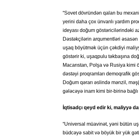
“Sovet dövründən qalan bu mexaniz
yerini daha çox ünvanlı yardım pro
ideyası doğum göstəricilərindəki a
Dəstəkçilərin arqumentləri əsasən 
uşaq böyütmək üçün çəkdiyi maliyyə
göstərir ki, uşaqpulu təkbaşına do
Macarıstan, Polşa və Rusiya kimi ö
dəstəyi proqramları demoqrafik gös
Doğum qərarı əslində mənzil, məşğu
gələcəyə inam kimi bir-birinə bağlı
İqtisadçı qeyd edir ki, maliyyə da
“Universal müavinət, yəni bütün u
büdcəyə sabit və böyük bir yük gət