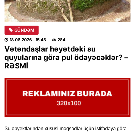
GÜNDƏM
18.06.2026
- 15:45
284
Vətəndaşlar həyətdəki su
quyularına görə pul ödəyəcəklər? –
RƏSMİ
Su obyektlərindən xüsusi məqsədlər üçün istifadəyə görə