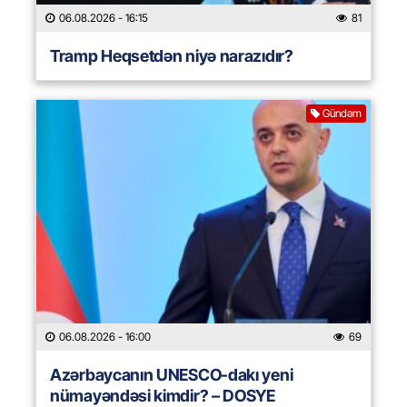
06.08.2026
- 16:15
81
Tramp Heqsetdən niyə narazıdır?
Gündəm
06.08.2026
- 16:00
69
Azərbaycanın UNESCO-dakı yeni
nümayəndəsi kimdir? – DOSYE