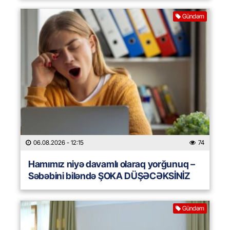
Gündəm
06.08.2026
- 12:15
74
Hamımız niyə davamlı olaraq yorğunuq –
Səbəbini biləndə ŞOKA DÜŞƏCƏKSİNİZ
Gündəm