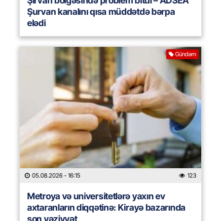
Şirvan bölgəsində problem bitdi – ADSEA
Şurvan kanalını qısa müddətdə bərpa
elədi
Gündəm
05.08.2026
- 16:15
123
Metroya və universitetlərə yaxın ev
axtaranların diqqətinə: Kirayə bazarında
son vəziyyət