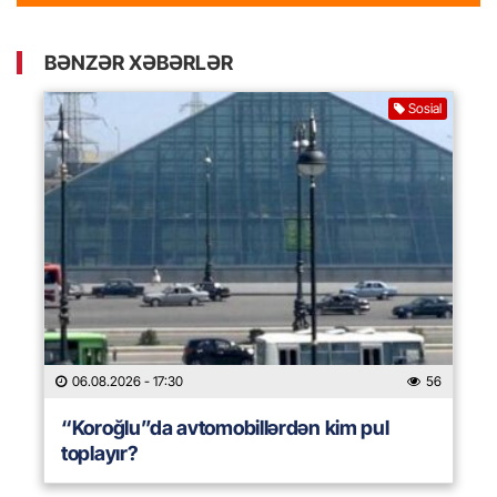
BƏNZƏR XƏBƏRLƏR
Sosial
06.08.2026
- 17:30
56
“Koroğlu”da avtomobillərdən kim pul
toplayır?