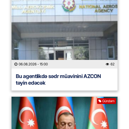
06.08.2026
- 15:00
62
Bu agentlikdə sədr müavinini AZCON
təyin edəcək
Gündəm