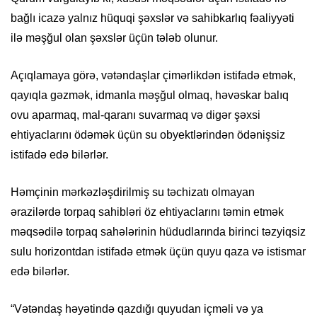
bağlı icazə yalnız hüquqi şəxslər və sahibkarlıq fəaliyyəti
ilə məşğul olan şəxslər üçün tələb olunur.
Açıqlamaya görə, vətəndaşlar çimərlikdən istifadə etmək,
qayıqla gəzmək, idmanla məşğul olmaq, həvəskar balıq
ovu aparmaq, mal-qaranı suvarmaq və digər şəxsi
ehtiyaclarını ödəmək üçün su obyektlərindən ödənişsiz
istifadə edə bilərlər.
Həmçinin mərkəzləşdirilmiş su təchizatı olmayan
ərazilərdə torpaq sahibləri öz ehtiyaclarını təmin etmək
məqsədilə torpaq sahələrinin hüdudlarında birinci təzyiqsiz
sulu horizontdan istifadə etmək üçün quyu qaza və istismar
edə bilərlər.
“Vətəndaş həyətində qazdığı quyudan içməli və ya