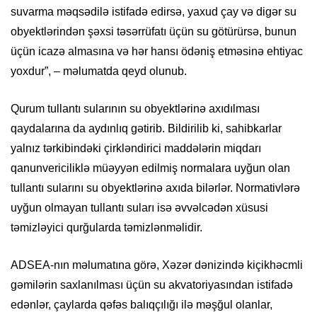
suvarma məqsədilə istifadə edirsə, yaxud çay və digər su
obyektlərindən şəxsi təsərrüfatı üçün su götürürsə, bunun
üçün icazə almasına və hər hansı ödəniş etməsinə ehtiyac
yoxdur”, – məlumatda qeyd olunub.
Qurum tullantı sularının su obyektlərinə axıdılması
qaydalarına da aydınlıq gətirib. Bildirilib ki, sahibkarlar
yalnız tərkibindəki çirkləndirici maddələrin miqdarı
qanunvericiliklə müəyyən edilmiş normalara uyğun olan
tullantı sularını su obyektlərinə axıda bilərlər. Normativlərə
uyğun olmayan tullantı suları isə əvvəlcədən xüsusi
təmizləyici qurğularda təmizlənməlidir.
ADSEA-nın məlumatına görə, Xəzər dənizində kiçikhəcmli
gəmilərin saxlanılması üçün su akvatoriyasından istifadə
edənlər, çaylarda qəfəs balıqçılığı ilə məşğul olanlar,