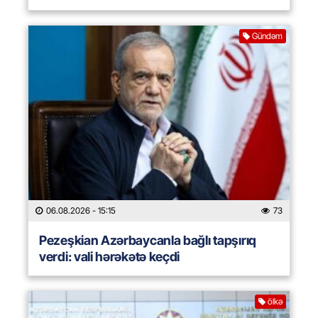
Gündəm
06.08.2026
- 15:15
73
Pezeşkian Azərbaycanla bağlı tapşırıq
verdi: vali hərəkətə keçdi
ölkə