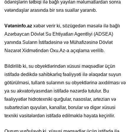
ödənişlərin tətbiqi ilə bağlı yayılan məlumatlardan sonra
vətəndaşlar arasında bir sıra suallar yaranıb.
Vətəninfo.az
xəbər verir ki, sözügedən məsələ ilə bağlı
Azərbaycan Dövlət Su Ehtiyatları Agentliyi (ADSEA)
yanında Suların İstifadəsinə və Mühafizəsinə Dövlət
Nəzarət Xidmətindən Oxu.Az-a açıqlama verilib.
Bildirilib ki, su obyektlərindən xüsusi məqsədlər üçün
istifadə dedikdə sahibkarlıq fəaliyyəti ilə əlaqədar suyun
götürülməsi, tullantı sularının su obyektlərinə axıdılması və
ya su akvatoriyasından istifadə nəzərdə tutulur. Bu
fəaliyyətlər hidrotexniki qurğular, nasoslar, artezian və
subartezian quyuları, kanallar, borular və digər xüsusi
texniki vasitələrdən istifadə edilməklə həyata keçirilir.
Qurum vurğulayıb ki, xüsusi məqsədlər üçün istifadə ilə