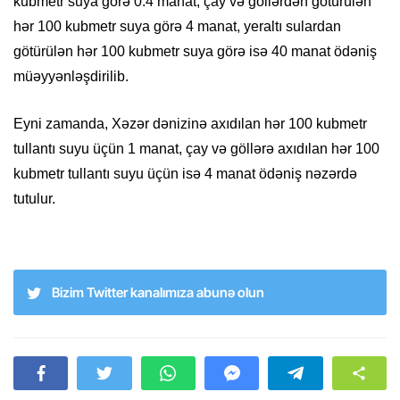
kubmetr suya görə 0.4 manat, çay və göllərdən götürülən
hər 100 kubmetr suya görə 4 manat, yeraltı sulardan
götürülən hər 100 kubmetr suya görə isə 40 manat ödəniş
müəyyənləşdirilib.
Eyni zamanda, Xəzər dənizinə axıdılan hər 100 kubmetr
tullantı suyu üçün 1 manat, çay və göllərə axıdılan hər 100
kubmetr tullantı suyu üçün isə 4 manat ödəniş nəzərdə
tutulur.
Bizim Twitter kanalımıza abunə olun