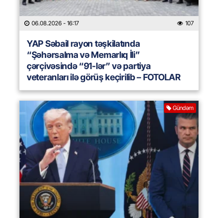
06.08.2026
- 16:17
107
YAP Səbail rayon təşkilatında
“Şəhərsalma və Memarlıq İli”
çərçivəsində “91-lər” və partiya
veteranları ilə görüş keçirilib – FOTOLAR
Gündəm