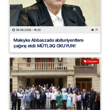
06.08.2026
- 16:30
71
Məleykə Abbaszadə abituriyentlərə
çağırış etdi: MÜTLƏQ OXUYUN!
Gündəm