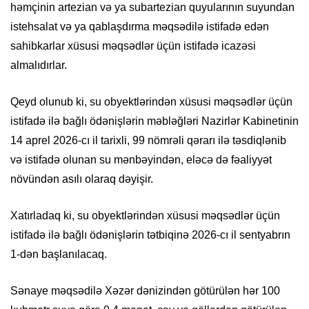
həmçinin artezian və ya subartezian quyularının suyundan
istehsalat və ya qablaşdırma məqsədilə istifadə edən
sahibkarlar xüsusi məqsədlər üçün istifadə icazəsi
almalıdırlar.
Qeyd olunub ki, su obyektlərindən xüsusi məqsədlər üçün
istifadə ilə bağlı ödənişlərin məbləğləri Nazirlər Kabinetinin
14 aprel 2026-cı il tarixli, 99 nömrəli qərarı ilə təsdiqlənib
və istifadə olunan su mənbəyindən, eləcə də fəaliyyət
növündən asılı olaraq dəyişir.
Xatırladaq ki, su obyektlərindən xüsusi məqsədlər üçün
istifadə ilə bağlı ödənişlərin tətbiqinə 2026-cı il sentyabrın
1-dən başlanılacaq.
Sənaye məqsədilə Xəzər dənizindən götürülən hər 100