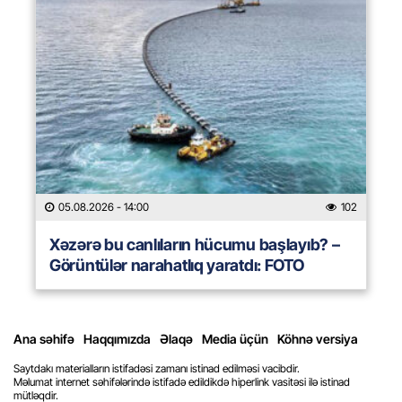
05.08.2026
- 14:00
102
Xəzərə bu canlıların hücumu başlayıb? –
Görüntülər narahatlıq yaratdı: FOTO
Ana səhifə
Haqqımızda
Əlaqə
Media üçün
Köhnə versiya
Saytdakı materialların istifadəsi zamanı istinad edilməsi vacibdir.
Məlumat internet səhifələrində istifadə edildikdə hiperlink vasitəsi ilə istinad
mütləqdir.