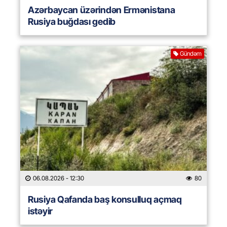
Azərbaycan üzərindən Ermənistana
Rusiya buğdası gedib
Gündəm
06.08.2026
- 12:30
80
Rusiya Qafanda baş konsulluq açmaq
istəyir