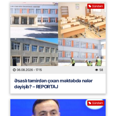
Gündəm
06.08.2026
- 17:15
58
Əsaslı təmirdən çıxan məktəbdə nələr
dəyişib? – REPORTAJ
Gündəm