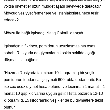
yoxsa qiymətlər uzun müddət aşağı səviyyədə qalacaq?
Mövcud vəziyyət fermerlərə və istehlakçılara necə təsir
edəcək?
Mövzu ilə bağlı iqtisadçı Natiq Cəfərli danışıb.
İqtisadçının fikrincə, pomidorun ucuzlaşmasının əsas
səbəbi Rusiyada da qiymətlərin kəskin şəkildə aşağı
düşməsi ilə bağlıdır:
“Hazırda Rusiyada təxminən 10 kiloqramlıq bir yeşik
pomidorun topdansatış qiyməti 600 rubla qədər enib. Bu
isə çox ucuz qiymət hesab olunur və təxminən 1 manat – 1
manat 10 qəpik civarına uyğun gəlir. Hətta bazarda 12-13
kiloqramlıq, 15 kiloqramlıq yeşiklər də bu qiymətlərə təklif
olunur.