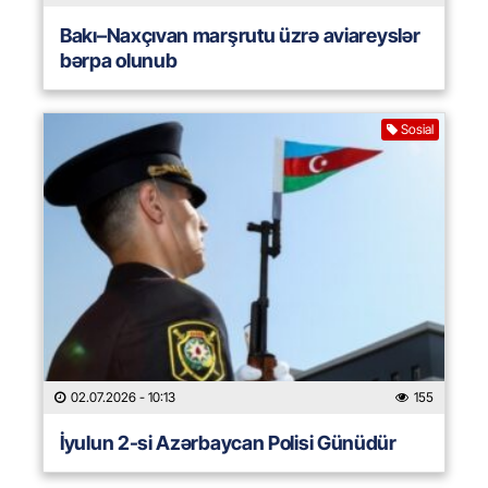
Bakı–Naxçıvan marşrutu üzrə aviareyslər
bərpa olunub
Sosial
02.07.2026
- 10:13
155
İyulun 2-si Azərbaycan Polisi Günüdür