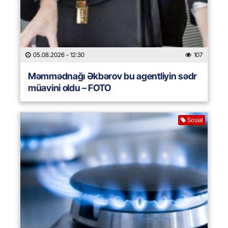
05.08.2026
- 12:30
107
Məmmədnağı Əkbərov bu agentliyin sədr
müavini oldu – FOTO
Sosial