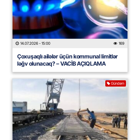
14.07.2026
- 15:00
169
Çoxuşaqlı ailələr üçün kommunal limitlər
ləğv olunacaq? – VACİB AÇIQLAMA
Gündəm