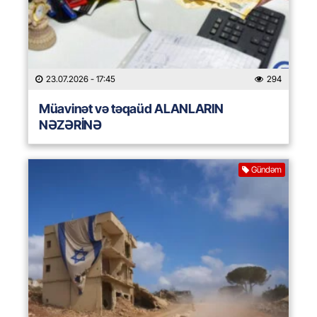
23.07.2026
- 17:45
294
Müavinət və təqaüd ALANLARIN
NƏZƏRİNƏ
Gündəm