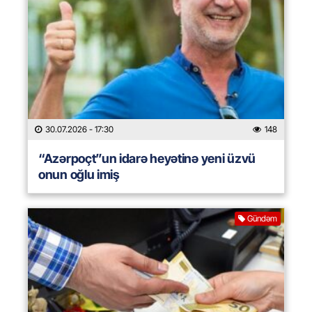
30.07.2026
- 17:30
148
“Azərpoçt”un idarə heyətinə yeni üzvü
onun oğlu imiş
Gündəm