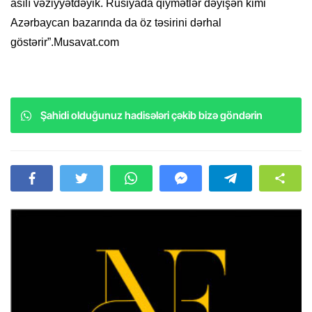
asılı vəziyyətdəyik. Rusiyada qiymətlər dəyişən kimi
Azərbaycan bazarında da öz təsirini dərhal
göstərir”.Musavat.com
Şahidi olduğunuz hadisələri çəkib bizə göndərin