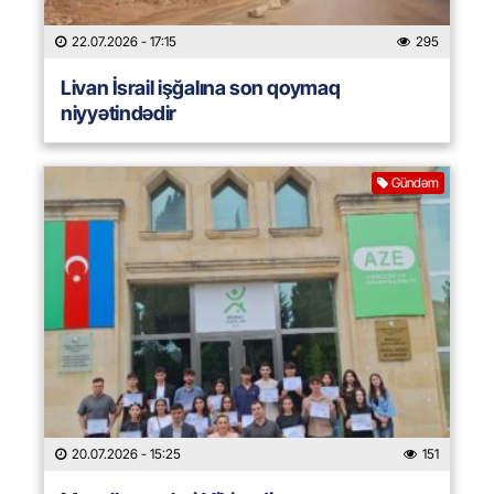
22.07.2026
- 17:15
295
Livan İsrail işğalına son qoymaq
niyyətindədir
Gündəm
20.07.2026
- 15:25
151