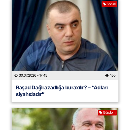
Sosial
30.07.2026
- 17:45
150
Rəşad Dağlı azadlığa buraxılır? – “Adları
siyahıdadır”
Gündəm