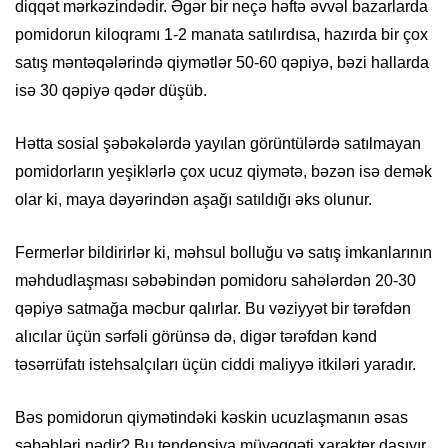
diqqət mərkəzindədir. Əgər bir neçə həftə əvvəl bazarlarda
pomidorun kiloqramı 1-2 manata satılırdısa, hazırda bir çox
satış məntəqələrində qiymətlər 50-60 qəpiyə, bəzi hallarda
isə 30 qəpiyə qədər düşüb.
Hətta sosial şəbəkələrdə yayılan görüntülərdə satılmayan
pomidorların yeşiklərlə çox ucuz qiymətə, bəzən isə demək
olar ki, maya dəyərindən aşağı satıldığı əks olunur.
Fermerlər bildirirlər ki, məhsul bolluğu və satış imkanlarının
məhdudlaşması səbəbindən pomidoru sahələrdən 20-30
qəpiyə satmağa məcbur qalırlar. Bu vəziyyət bir tərəfdən
alıcılar üçün sərfəli görünsə də, digər tərəfdən kənd
təsərrüfatı istehsalçıları üçün ciddi maliyyə itkiləri yaradır.
Bəs pomidorun qiymətindəki kəskin ucuzlaşmanın əsas
səbəbləri nədir? Bu tendensiya müvəqqəti xarakter daşıyır,