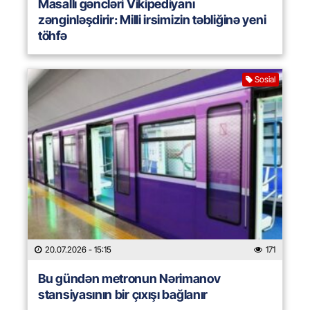
Masallı gəncləri Vikipediyanı
zənginləşdirir: Milli irsimizin təbliğinə yeni
töhfə
Sosial
20.07.2026
- 15:15
171
Bu gündən metronun Nərimanov
stansiyasının bir çıxışı bağlanır