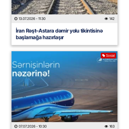
13.07.2026
- 11:30
142
İran Rəşt–Astara dəmir yolu tikintisinə
başlamağa hazırlaşır
Sosial
07.07.2026
- 10:30
163