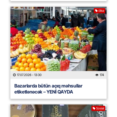
ölkə
17.07.2026
- 13:30
174
Bazarlarda bütün açıq məhsullar
etiketlənəcək – YENİ QAYDA
Sosial