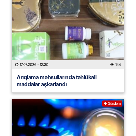
17.07.2026
- 12:30
144
Arıqlama məhsullarında təhlükəli
maddələr aşkarlandı
Gündəm