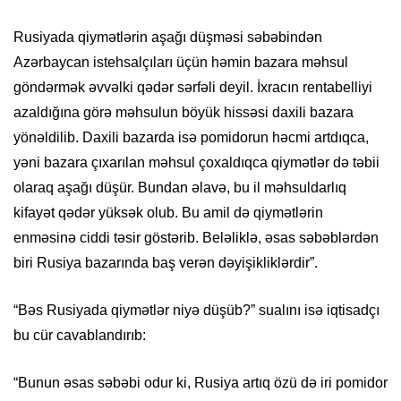
Rusiyada qiymətlərin aşağı düşməsi səbəbindən
Azərbaycan istehsalçıları üçün həmin bazara məhsul
göndərmək əvvəlki qədər sərfəli deyil. İxracın rentabelliyi
azaldığına görə məhsulun böyük hissəsi daxili bazara
yönəldilib. Daxili bazarda isə pomidorun həcmi artdıqca,
yəni bazara çıxarılan məhsul çoxaldıqca qiymətlər də təbii
olaraq aşağı düşür. Bundan əlavə, bu il məhsuldarlıq
kifayət qədər yüksək olub. Bu amil də qiymətlərin
enməsinə ciddi təsir göstərib. Beləliklə, əsas səbəblərdən
biri Rusiya bazarında baş verən dəyişikliklərdir”.
“Bəs Rusiyada qiymətlər niyə düşüb?” sualını isə iqtisadçı
bu cür cavablandırıb:
“Bunun əsas səbəbi odur ki, Rusiya artıq özü də iri pomidor