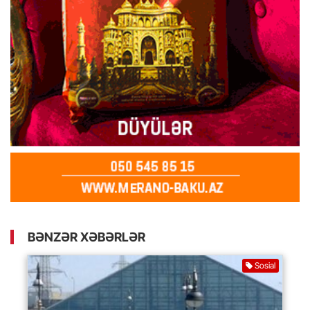
BƏNZƏR XƏBƏRLƏR
Sosial