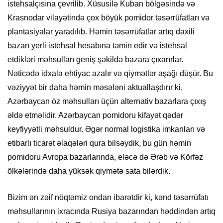
istehsalçısına çevrilib. Xüsusilə Kuban bölgəsində və
Krasnodar vilayətində çox böyük pomidor təsərrüfatları və
plantasiyalar yaradılıb. Həmin təsərrüfatlar artıq daxili
bazarı yerli istehsal hesabına təmin edir və istehsal
etdikləri məhsulları geniş şəkildə bazara çıxarırlar.
Nəticədə idxala ehtiyac azalır və qiymətlər aşağı düşür. Bu
vəziyyət bir daha həmin məsələni aktuallaşdırır ki,
Azərbaycan öz məhsulları üçün alternativ bazarlara çıxış
əldə etməlidir. Azərbaycan pomidoru kifayət qədər
keyfiyyətli məhsuldur. Əgər normal logistika imkanları və
etibarlı ticarət əlaqələri qura bilsəydik, bu gün həmin
pomidoru Avropa bazarlarında, eləcə də Ərəb və Körfəz
ölkələrində daha yüksək qiymətə sata bilərdik.
Bizim ən zəif nöqtəmiz ondan ibarətdir ki, kənd təsərrüfatı
məhsullarının ixracında Rusiya bazarından həddindən artıq