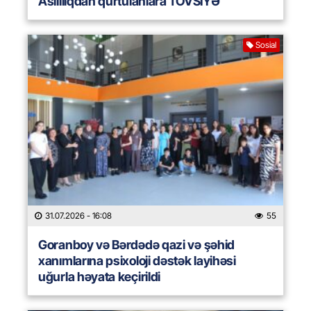
Asılılıqdan qurtulanlara TÖVSİYƏ
Sosial
31.07.2026
- 16:08
55
Goranboy və Bərdədə qazi və şəhid
xanımlarına psixoloji dəstək layihəsi
uğurla həyata keçirildi