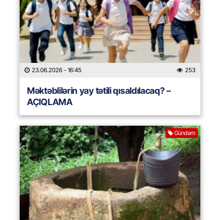
23.06.2026
- 16:45
253
Məktəblilərin yay tətili qısaldılacaq? –
AÇIQLAMA
Gündəm