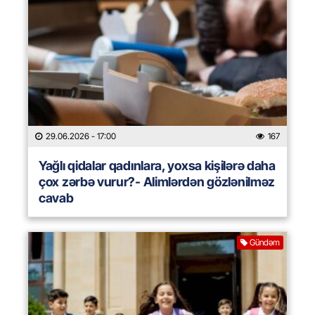
29.06.2026
- 17:00
167
Yağlı qidalar qadınlara, yoxsa kişilərə daha
çox zərbə vurur?- Alimlərdən gözlənilməz
cavab
Gündəm