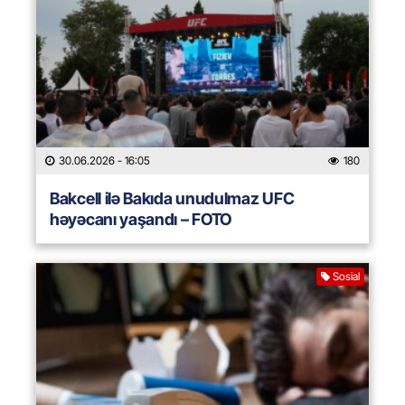
30.06.2026
- 16:05
180
Bakcell ilə Bakıda unudulmaz UFC
həyəcanı yaşandı – FOTO
Sosial