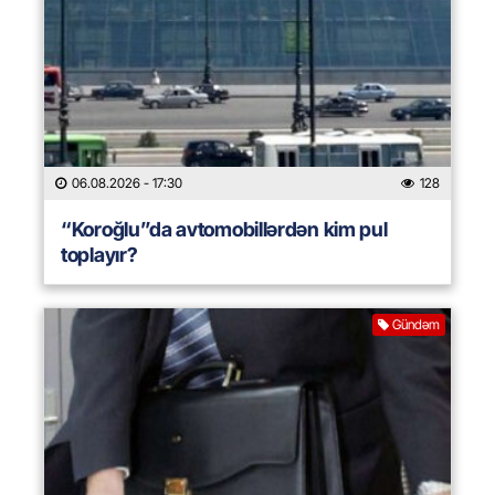
06.08.2026
- 17:30
128
“Koroğlu”da avtomobillərdən kim pul
toplayır?
Gündəm