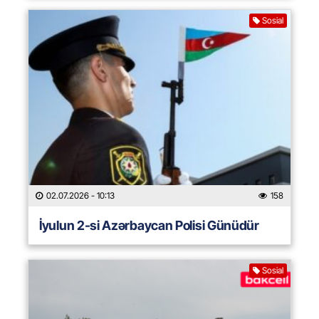
Sosial
02.07.2026
- 10:13
158
İyulun 2-si Azərbaycan Polisi Günüdür
Sosial