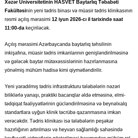
Xəzər Universitetinin HASVET Baytarlıq Təbabəti
Fakültəsi
nin yeni tədris binası və müasir tədris klinikasının
rəsmi açılış mərasimi
12 iyun 2026-cı il tarixində saat
11:00-da
keçiriləcək.
Açılış mərasimi Azərbaycanda baytarlıq təhsilinin
inkişafına, müasir tədris imkanlarının genişləndirilməsinə
və gələcək baytar mütəxəssislərinin hazırlanmasına
yönəlmiş mühüm hadisə kimi qiymətləndirilir.
Yeni yaradılmış tədris infrastrukturu tələbələrin nəzəri
biliklərlə yanaşı, praktiki bacarıqlar əldə etməsinə, elmi-
tədqiqat fəaliyyətlərinin gücləndirilməsinə və beynəlxalq
standartlara uyğun klinik təcrübə qazanmasına imkan
verəcəkdir. Tədris klinikası isə tələbələrin peşəkar
hazırlığının artırılması və heyvan sağlamlığı sahəsində