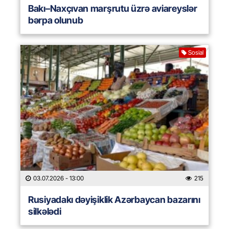
Bakı–Naxçıvan marşrutu üzrə aviareyslər
bərpa olunub
Sosial
03.07.2026
- 13:00
215
Rusiyadakı dəyişiklik Azərbaycan bazarını
silkələdi