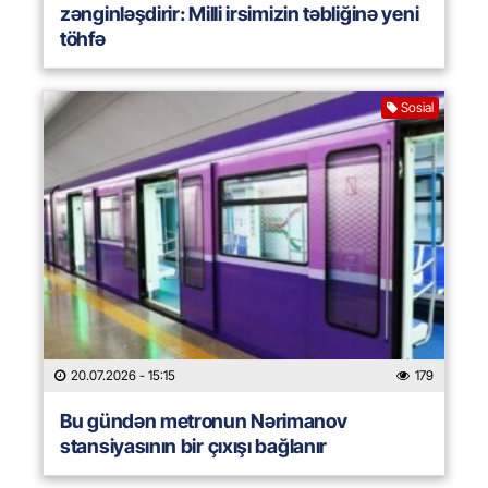
zənginləşdirir: Milli irsimizin təbliğinə yeni
töhfə
Sosial
20.07.2026
- 15:15
179
Bu gündən metronun Nərimanov
stansiyasının bir çıxışı bağlanır