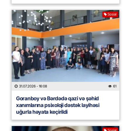
Sosial
31.07.2026
- 16:08
61
Goranboy və Bərdədə qazi və şəhid
xanımlarına psixoloji dəstək layihəsi
uğurla həyata keçirildi
Sosial