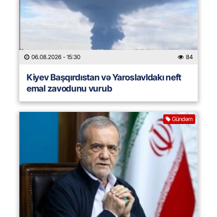
06.08.2026
- 15:30
84
Kiyev Başqırdıstan və Yaroslavldakı neft
emal zavodunu vurub
Gündəm