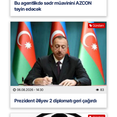
Bu agentlikdə sədr müavinini AZCON
təyin edəcək
Gündəm
06.08.2026
- 14:30
83
Prezident Əliyev 2 diplomatı geri çağırdı