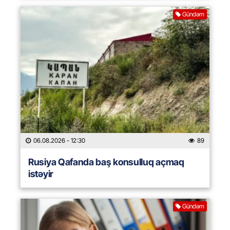
Gündəm
06.08.2026
- 12:30
89
Rusiya Qafanda baş konsulluq açmaq
istəyir
Gündəm