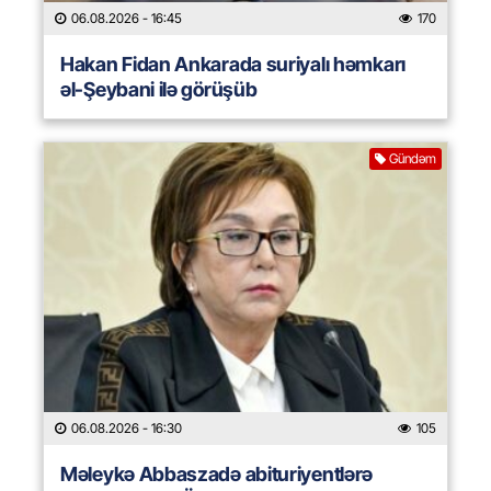
06.08.2026
- 16:45
170
Hakan Fidan Ankarada suriyalı həmkarı
əl-Şeybani ilə görüşüb
Gündəm
06.08.2026
- 16:30
105
Məleykə Abbaszadə abituriyentlərə