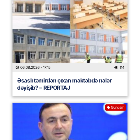
06.08.2026
- 17:15
114
Əsaslı təmirdən çıxan məktəbdə nələr
dəyişib? – REPORTAJ
Gündəm