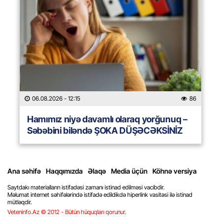
06.08.2026
- 12:15
86
Hamımız niyə davamlı olaraq yorğunuq –
Səbəbini biləndə ŞOKA DÜŞƏCƏKSİNİZ
Ana səhifə
Haqqımızda
Əlaqə
Media üçün
Köhnə versiya
Saytdakı materialların istifadəsi zamanı istinad edilməsi vacibdir.
Məlumat internet səhifələrində istifadə edildikdə hiperlink vasitəsi ilə istinad
mütləqdir.
Veteninfo.Az © 2012 - Bütün hüquqları qorunur.