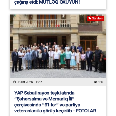
çağırış etdi: MÜTLƏQ OXUYUN!
Gündəm
06.08.2026
- 16:17
216
YAP Səbail rayon təşkilatında
“Şəhərsalma və Memarlıq İli”
çərçivəsində “91-lər” və partiya
veteranları ilə görüş keçirilib – FOTOLAR