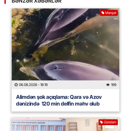
BƏNZƏR XƏBƏRLƏR
Manşet
06.08.2026
- 18:19
199
Alimdən şok açıqlama: Qara və Azov
dənizində 120 min delfin məhv olub
Gündəm