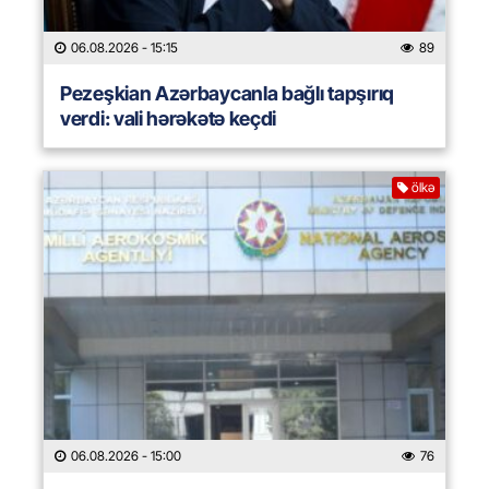
06.08.2026
- 15:15
89
Pezeşkian Azərbaycanla bağlı tapşırıq
verdi: vali hərəkətə keçdi
ölkə
06.08.2026
- 15:00
76