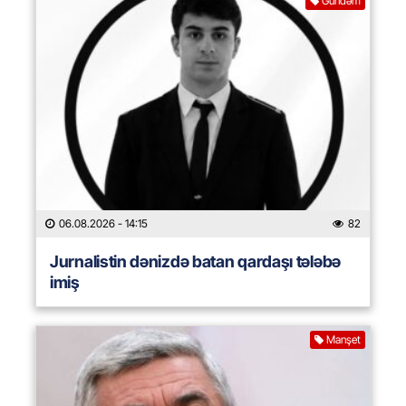
Gündəm
06.08.2026
- 14:15
82
Jurnalistin dənizdə batan qardaşı tələbə
imiş
Manşet