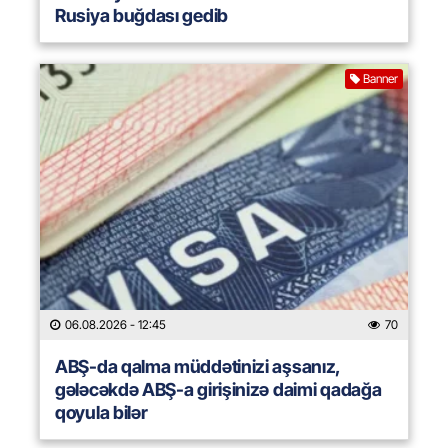
Rusiya buğdası gedib
Banner
06.08.2026
- 12:45
70
ABŞ-da qalma müddətinizi aşsanız,
gələcəkdə ABŞ-a girişinizə daimi qadağa
qoyula bilər