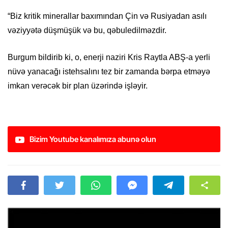
“Biz kritik minerallar baxımından Çin və Rusiyadan asılı
vəziyyətə düşmüşük və bu, qəbuledilməzdir.
Burgum bildirib ki, o, enerji naziri Kris Raytla ABŞ-a yerli
nüvə yanacağı istehsalını tez bir zamanda bərpa etməyə
imkan verəcək bir plan üzərində işləyir.
Bizim Youtube kanalımıza abunə olun