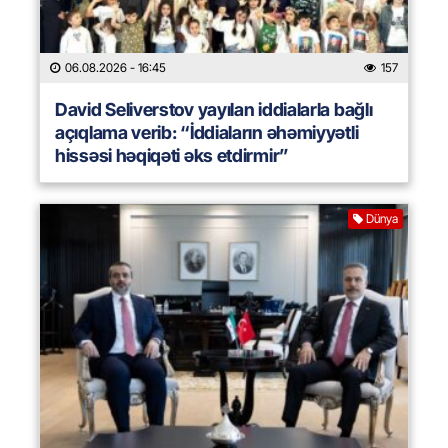
06.08.2026
- 16:45
157
David Seliverstov yayılan iddialarla bağlı
açıqlama verib: “İddiaların əhəmiyyətli
hissəsi həqiqəti əks etdirmir”
Dünya