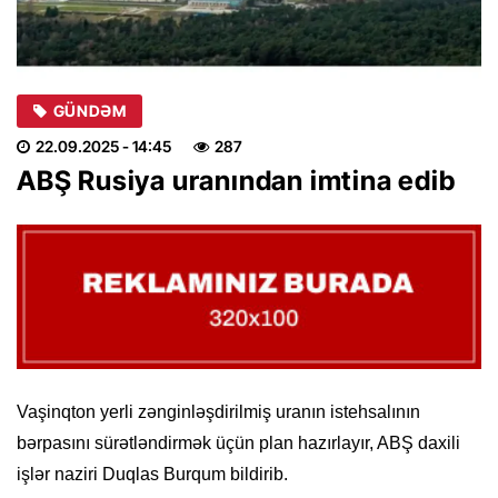
GÜNDƏM
22.09.2025
- 14:45
287
ABŞ Rusiya uranından imtina edib
Vaşinqton yerli zənginləşdirilmiş uranın istehsalının
bərpasını sürətləndirmək üçün plan hazırlayır, ABŞ daxili
işlər naziri Duqlas Burqum bildirib.