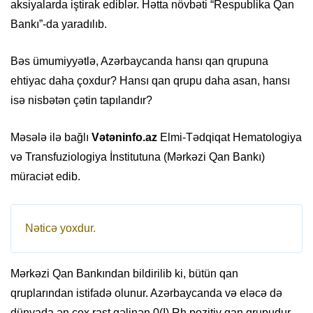
aksiyalarda iştirak ediblər. Hətta növbəti “Respublika Qan
Bankı”-da yaradılıb.
Bəs ümumiyyətlə, Azərbaycanda hansı qan qrupuna
ehtiyac daha çoxdur? Hansı qan qrupu daha asan, hansı
isə nisbətən çətin tapılandır?
Məsələ ilə bağlı
Vətəninfo.az
Elmi-Tədqiqat Hematologiya
və Transfuziologiya İnstitutuna (Mərkəzi Qan Bankı)
müraciət edib.
Nəticə yoxdur.
Mərkəzi Qan Bankından bildirilib ki, bütün qan
qruplarından istifadə olunur. Azərbaycanda və eləcə də
dünyada ən çox rast gəlinən 0(I) Rh pozitiv qan qrupudur.