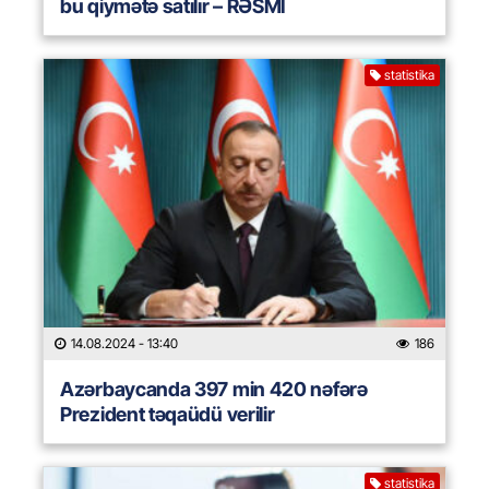
bu qiymətə satılır – RƏSMİ
statistika
14.08.2024
- 13:40
186
Azərbaycanda 397 min 420 nəfərə
Prezident təqaüdü verilir
statistika