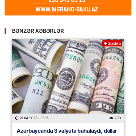
BƏNZƏR XƏBƏRLƏR
Gündəm
21.04.2025
- 12:15
298
Azərbaycanda 3 valyuta bahalaşdı, dollar