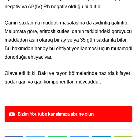
neqativ və AB(IV) Rh neqativ olduğu bildirlib.
Qanın saxlanma müddəti məsələsinə də aydınlıq gətirilib.
Məlumata görə, eritrosit kütləsi qanın tərkibindəki qoruyucu
maddədən asılı olaraq bir ay və ya 35 gün saxlanıla bilər.
Bu baxımdan hər ay bu ehtiyat yenilənməsi üçün mütəmadi
donorluğa ehtiyac var.
Əlavə edilib ki, Bakı və rayon bölmələrində hazırda kifayət
qədər qan və qan komponentləri mövcuddur.
Bizim Youtube kanalımıza abunə olun