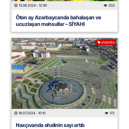
13.08.2024
- 12:40
203
Ötən ay Azərbaycanda bahalaşan və
ucuzlaşan məhsullar – SİYAHI
statistika
16.07.2024
- 10:10
172
Naxçıvanda əhalinin sayı artıb