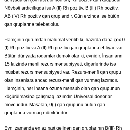
Növbəti ardıcıllıqda isə A (II) Rh pozitiv, B (III) Rh pozitiv,
AB (IV) Rh pozitiv qan qruplarıdır. Gün ərzində isə bütün
qan qruplarına tələbat olur.
Həmçinin qurumdan məlumat verilib ki, hazırda daha çox 0
(I) Rh pozitiv və A (II) Rh pozitiv qan qruplarına ehtiyac var.
Bütün dünyada rəqəmlər demək olar ki, eynidir. İnsanların
15 faizində mənfi rezurs mənsubiyyəti, digərlərində isə
müsbət rezurs mənsubiyyəti var. Rezurs-mənfi qan qrupu
olan insanlara ancaq rezurs-mənfi qan vurmaq lazımdır.
Həmçinin, hər insana özünə mənsub olan qan qrupunun
köçürülməsinə çalışmaq lazımdır. Universal donorlar
mövcuddur. Məsələn, 0(I) qan qrupunu bütün qan
qruplarına vurmaq mümkündür.
Eyni zamanda ən az rast gəlinən qan qruplarının B(III) Rh