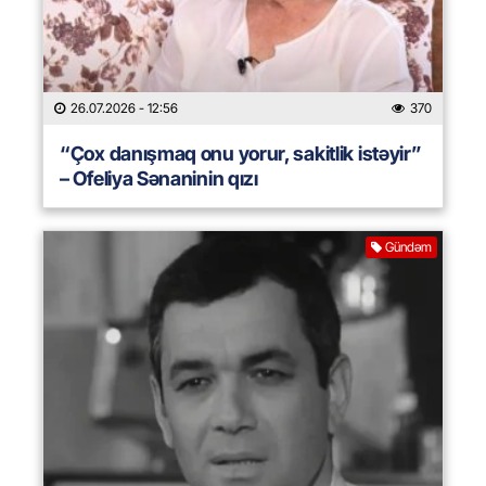
26.07.2026
- 12:56
370
“Çox danışmaq onu yorur, sakitlik istəyir”
– Ofeliya Sənaninin qızı
Gündəm