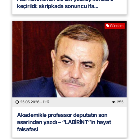
keçirildi: skripkada sonuncu ifa…
Gündəm
25.05.2026
- 11:17
255
Akademiklə professor deputatın son
əsərindən yazdı – “LABİRİNT”in həyat
fəlsəfəsi