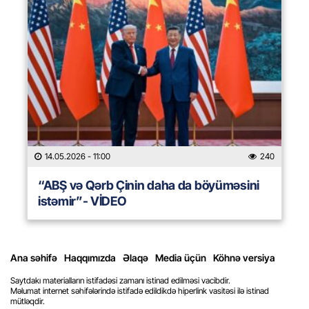
14.05.2026
- 11:00
240
“ABŞ və Qərb Çinin daha da böyüməsini
istəmir”- VİDEO
Ana səhifə
Haqqımızda
Əlaqə
Media üçün
Köhnə versiya
Saytdakı materialların istifadəsi zamanı istinad edilməsi vacibdir.
Məlumat internet səhifələrində istifadə edildikdə hiperlink vasitəsi ilə istinad
mütləqdir.