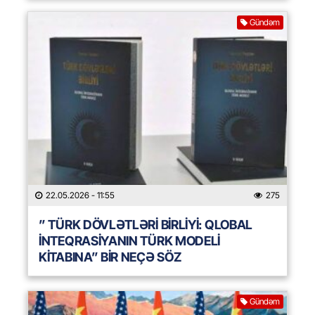
Gündəm
22.05.2026
- 11:55
275
” TÜRK DÖVLƏTLƏRİ BİRLİYİ: QLOBAL
İNTEQRASİYANIN TÜRK MODELİ
KİTABINA” BİR NEÇƏ SÖZ
Gündəm