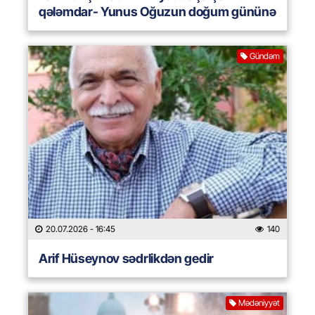
qələmdar- Yunus Oğuzun doğum gününə
Gündəm
20.07.2026
- 16:45
140
Arif Hüseynov sədrlikdən gedir
Mədəniyyət