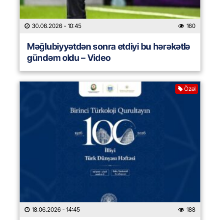
30.06.2026
- 10:45
160
Məğlubiyyətdən sonra etdiyi bu hərəkətlə
gündəm oldu – Video
Özəl
18.06.2026
- 14:45
188