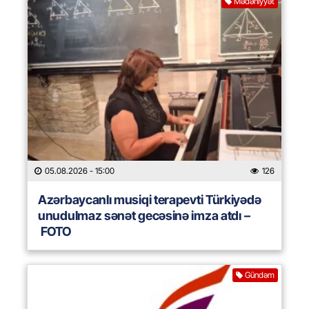
Mədəniyyət
05.08.2026
- 15:00
126
Azərbaycanlı musiqi terapevti Türkiyədə
unudulmaz sənət gecəsinə imza atdı –
FOTO
Gündəm