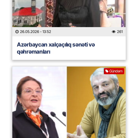
26.05.2026
- 13:52
261
Azərbaycan xalçaçılıq sənəti və
qəhrəmanları
Gündəm