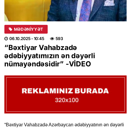
MƏDƏNIYYƏT
06.10.2025
- 10:45
593
“Bəxtiyar Vahabzadə
ədəbiyyatımızın ən dəyərli
nümayəndəsidir” -VİDEO
“Bəxtiyar Vahabzadə Azərbaycan ədəbiyyatının ən dəyərli