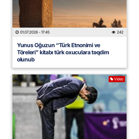
01.07.2026
- 17:45
242
Yunus Oğuzun “Türk Etnonimi ve
Töreleri” kitabı türk oxuculara təqdim
olunub
Video