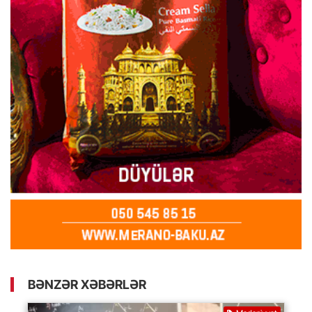
BƏNZƏR XƏBƏRLƏR