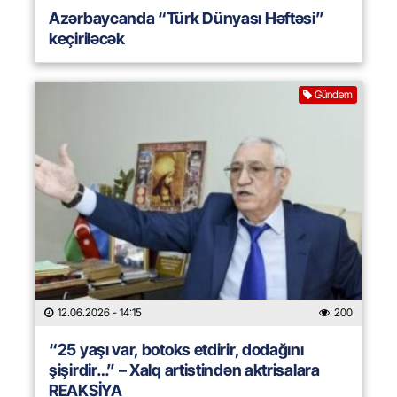
Azərbaycanda “Türk Dünyası Həftəsi”
keçiriləcək
Gündəm
12.06.2026
- 14:15
200
“25 yaşı var, botoks etdirir, dodağını
şişirdir…” – Xalq artistindən aktrisalara
REAKSİYA