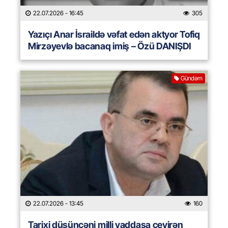
22.07.2026
- 16:45
305
Yazıçı Anar İsraildə vəfat edən aktyor Tofiq
Mirzəyevlə bacanaq imiş – Özü DANIŞDI
Gündəm
22.07.2026
- 13:45
160
Tarixi düşüncəni milli yaddaşa çevirən