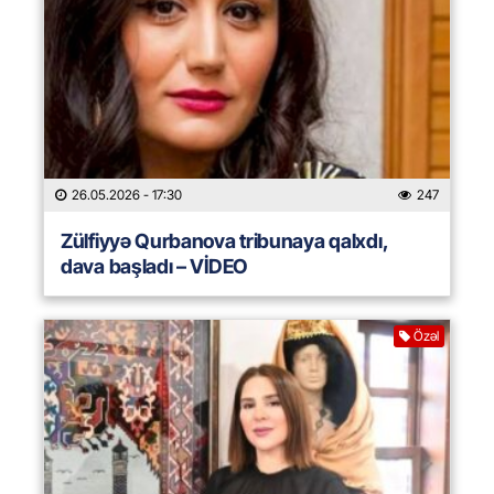
26.05.2026
- 17:30
247
Zülfiyyə Qurbanova tribunaya qalxdı,
dava başladı – VİDEO
Özəl