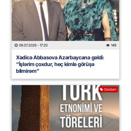
09.07.2026
- 17:20
149
Xədicə Abbasova Azərbaycana gəldi:
“İşlərim çoxdur, heç kimlə görüşə
bilmirəm”
Gündəm