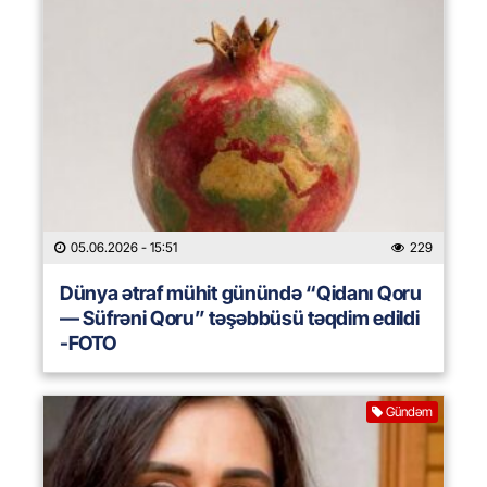
05.06.2026
- 15:51
229
Dünya ətraf mühit günündə “Qidanı Qoru
— Süfrəni Qoru” təşəbbüsü təqdim edildi
-FOTO
Gündəm