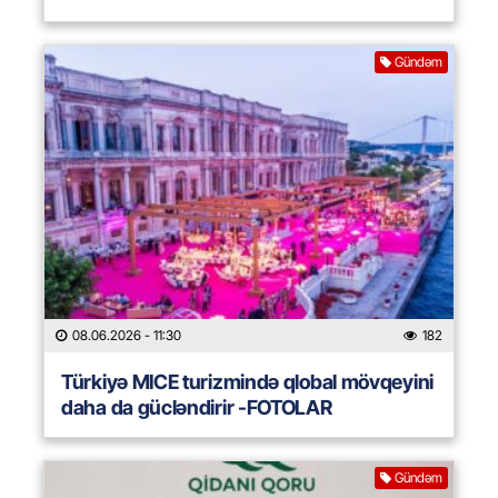
Gündəm
08.06.2026
- 11:30
182
Türkiyə MICE turizmində qlobal mövqeyini
daha da gücləndirir -FOTOLAR
Gündəm