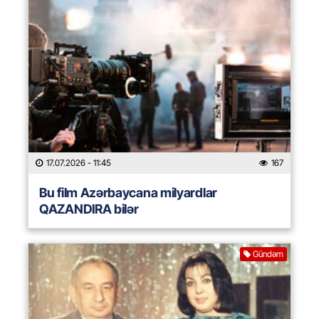
17.07.2026
- 11:45
167
Bu film Azərbaycana milyardlar
QAZANDIRA bilər
Gündəm