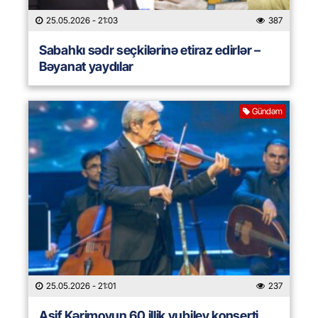
25.05.2026
- 21:03
387
Sabahkı sədr seçkilərinə etiraz edirlər –
Bəyanat yaydılar
Gündəm
25.05.2026
- 21:01
237
Asif Kərimovun 60 illik yubiley konserti