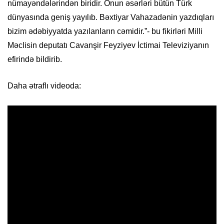
nümayəndələrindən biridir. Onun əsərləri bütün Türk
dünyasında geniş yayılıb. Bəxtiyar Vahazadənin yazdıqları
bizim ədəbiyyatda yazılanların cəmidir.”- bu fikirləri Milli
Məclisin deputatı Cavanşir Feyziyev İctimai Televiziyanın
efirində bildirib.
Daha ətraflı videoda: