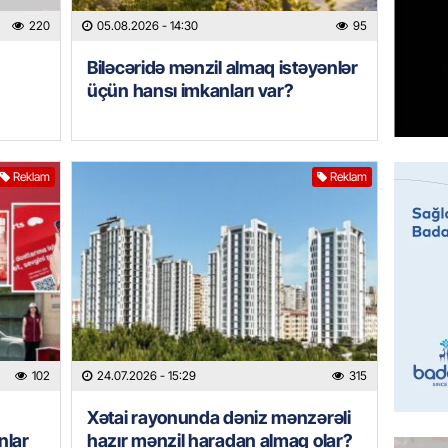
95 yaşl
bağlı q
220
05.08.2026
- 14:30
95
günə xə
Biləcəridə mənzil almaq istəyənlər
07.08.
üçün hansı imkanları var?
BANNER
Çin qız
Reklam
Reklam
07.08.
GÜNDƏM
Ülviyyə
07.08.
MANŞET
“Birgə 
102
24.07.2026
- 15:29
315
əhəmiy
07.08.
Xətai rayonunda dəniz mənzərəli
nlar
hazır mənzil haradan almaq olar?