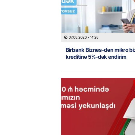
07.08.2026
- 14:28
Birbank Biznes-dən mikro b
kreditinə 5%-dək endirim