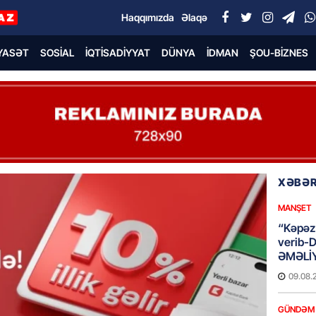
Haqqımızda
Əlaqə
YASƏT
SOSIAL
İQTISADIYYAT
DÜNYA
İDMAN
ŞOU-BIZNES
XƏBƏR
MANŞET
“Kəpəz”
verib-
ƏMƏLİ
09.08.
GÜNDƏM