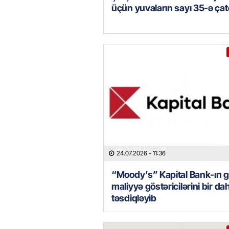
üçün yuvaların sayı 35-ə çat
24.07.2026
- 11:36
“Moody’s” Kapital Bank-ın 
maliyyə göstəricilərini bir da
təsdiqləyib