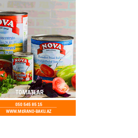
ya klubuna keçən Kamil
ul”da oynamaq istəyir
2026
- 16:15
268
 qadın qətlə yetirildi – Şübhəli
 oğludur
2026
- 16:00
253
də 37,6 milyon, Rusiyada 16,7
– Azərbaycanlıların yemək
i
2026
- 15:45
174
yada yeni səfirimiz kimdir? –