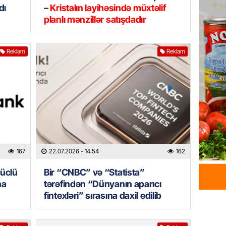
İDMAN
dı
–
Kristalın layihəsində müxtəlif
Albani
planlı mənzillər satışdadır
“Liverp
07.08.
Reklam
Reklam
HADISƏ
Tovuzda
qardaşı
07.08.
GÜNDƏM
Türkiyə
167
22.07.2026
- 14:54
162
milyon 
xərclər
güclü
Bir “CNBC” və “Statista”
07.08.
ha
tərəfindən “Dünyanın aparıcı
fintexləri” sırasına daxil edilib
GÜNDƏM
Malayzi
Dosye