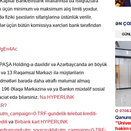
pital Bank/Birbank filiallarında da istiqrazlara
08.08.
şı üçün minimum və maksimum alış limiti yoxdur.
 fiziki şəxslərin sifarişlərinə üstünlük verilir.
ÖLKƏ
ƏN ÇO
xslər üçün bütün komissiya xərcləri bank tərəfindən
Xocavə
GÜN
08.08.
GÜNDƏM
z/gEn4Ac
“Erməni
qədər d
k PAŞA Holding-ə daxildir və Azərbaycanda ən böyük
08.08.
əsi və 13 Rəqəmsal Mərkəzi ilə müştərilərin
idmətləri barədə daha ətraflı məlumat almaq
ŞOU-BIZ
, 196 Əlaqə Mərkəzinə və ya Bankın müxtəlif sosial
“Qızımı
ciət edə bilərsiniz.
Na HYPERLINK
xərcləy
TKR?
08.08.
07.08.
m_campaign=0-TRF-gundelik-telebat-krediti-
Qanuns
GÜNDƏM
diti
və
Birbank kart HYPERLINK
“Univer
həkim 
18 il s
tm_medium=pr&utm_source=kb&utm_campaign=0-TRF-