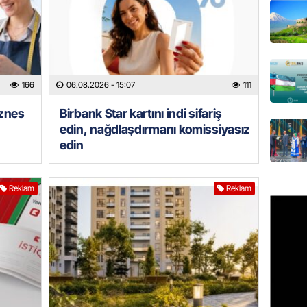
MANŞET
AAYDA-
şikayət
işıq?
166
06.08.2026
- 15:07
111
07.08.
iznes
Birbank Star kartını indi sifariş
GÜNDƏM
edin, nağdlaşdırmanı komissiyasız
Hərbi x
edin
şəxslə
07.08.
Reklam
Reklam
DÜNYA
Ad günü
general
07.08.
ÖZƏL