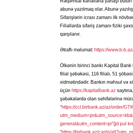
Rəqəmsal kanallarla yanaşı bütün Ka
abunə yazılmaq olar. Abunə yazılı
Sifarişlərin icrası zamanı ilk növbədə
Filiallarda sifariş zamanı fiziki şə
qarşılanır.
Ətraflı məlumat:
https://www.b-b.a
Ölkənin birinci bankı Kapital Ban
filial şəbəkəsi, 116 filialı, 51 şöb
xidmətindədir. Bankın məhsul və x
üçün
https://kapitalbank.az
saytına
şəbəkələrdə olan səhifələrinə müra
“https://ccl.birbank.az/az/order/G
utm_medium=pr&utm_source=kb&ut
general&utm_content=pr”ğd pul kre
“https://birbank.az/cards/all?u