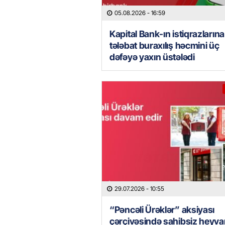
05.08.2026
- 16:59
Kapital Bank-ın istiqrazlarına
tələbat buraxılış həcmini üç
dəfəyə yaxın üstələdi
29.07.2026
- 10:55
“Pəncəli Ürəklər” aksiyası
çərçivəsində sahibsiz heyva