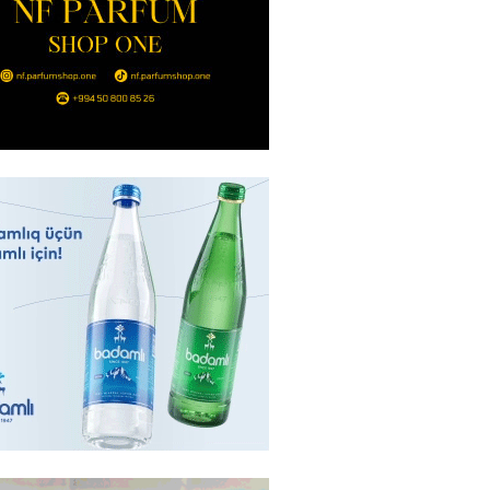
ı qadının milyonluq mirası ilə
almaqal: 546 min manatı 20
rclədilər
2026
- 17:15
310
ıl həmləsinə start verib
2026
- 17:00
297
 İlyasova fəhləyə borclu qalıb?
2026
- 16:45
295
Strateji Müdafiə Sazişi”nin
yəti nədir? -ŞƏRH
2026
- 16:30
197