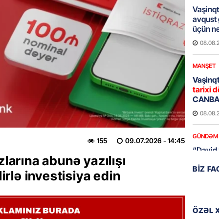
Vaşinqt
avqust
üçün nə
08.08.
MANŞET
Vaşinqt
tarixi d
CANBAX
08.08.
GÜNDƏM
155
09.07.2026
- 14:45
“David 
zlarına abunə yazılışı
detalla
BIZ F
keçmiş 
lirlə investisiya edin
08.08.
GÜNDƏM
ÖZƏL 