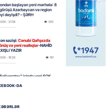
ondan başlayan yeni mərhələ: 8
 görüşü Azərbaycan və region
yi dəyişdi? – ŞƏRH
2026
- 21:36
265
on sazişi:
Cənubi Qafqazda
önüş və yeni reallıqlar
-NAHİD
IŞLI YAZIR
2026
- 18:26
191
Seliverstov” işində yeni ŞOK
r – Saxta vəsiqələr, qaranlıq
ACEBOOK-DA
və sürətli qaçış
2026
- 16:46
199
XƏBƏRLƏR