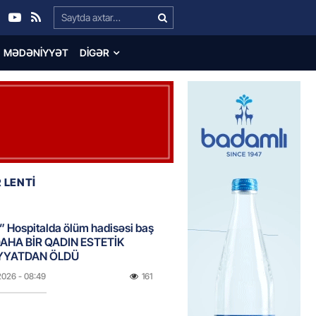
Search…
MƏDƏNIYYƏT
DIGƏR
 LENTİ
 Hospitalda ölüm hadisəsi baş
DAHA BİR QADIN ESTETİK
YYATDAN ÖLDÜ
2026
- 08:49
161