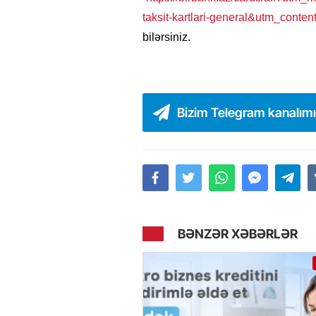
taksit-kartlari-general&utm_content
bilərsiniz.
Bizim Telegram kanalım
BƏNZƏR XƏBƏRLƏR