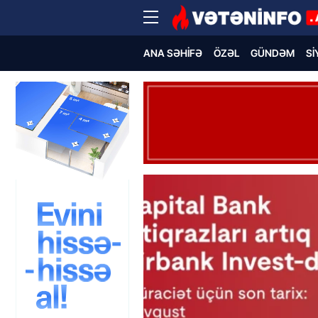
ANA SƏHIFƏ
ÖZƏL
GÜNDƏM
SI