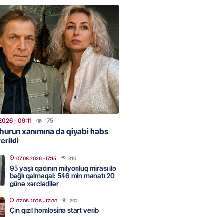
clərini, qızılı, cehizi zəruri
ar evlənməsə yaxşıdır” —
t
2026
- 15:37
204
ent İlham Əliyev müharibəni
, həm də sülhü qazandı!” –
2026
- 14:50
171
2026
- 09:11
175
hurun xanımına da qiyabi həbs
erildi
ezeşkianın oğlu türkcə danışdı
O
07.08.2026
- 17:15
310
2026
- 14:39
115
95 yaşlı qadının milyonluq mirası ilə
bağlı qalmaqal: 546 min manatı 20
günə xərclədilər
aşinyan Prezident İlham Əliyevə
07.08.2026
- 17:00
297
TDİ
Çin qızıl həmləsinə start verib