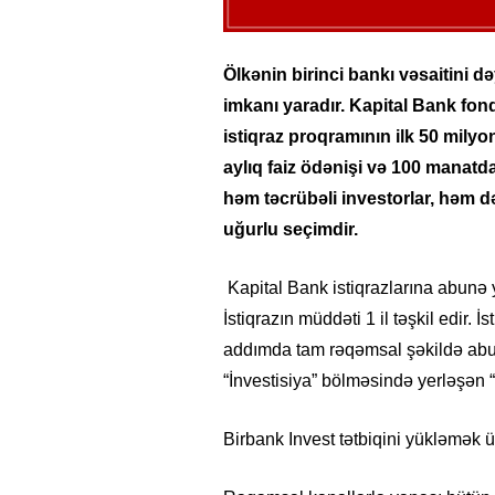
Ölkənin birinci bankı vəsaitini d
imkanı yaradır. Kapital Bank fo
istiqraz proqramının ilk 50 milyon 
aylıq faiz ödənişi və 100 manatda
həm təcrübəli investorlar, həm d
uğurlu seçimdir.
Kapital Bank istiqrazlarına abunə 
İstiqrazın müddəti 1 il təşkil edir. İ
addımda tam rəqəmsal şəkildə ab
“İnvestisiya” bölməsində yerləşən “
Birbank Invest tətbiqini yükləmək 