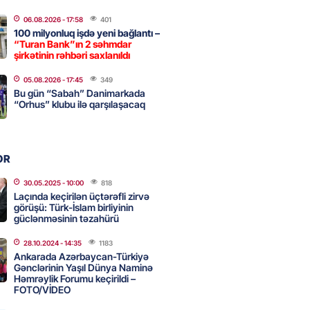
a nə dəyişdi?
06.08.2026
- 17:58
401
2026
- 10:22
335
100 milyonluq işdə yeni bağlantı –
“Turan Bank”ın 2 səhmdar
şirkətinin rəhbəri saxlanıldı
ı qızın nişanında mediaya hücum
05.08.2026
- 17:45
349
Bu gün “Sabah” Danimarkada
 — VİDEO
“Orhus” klubu ilə qarşılaşacaq
2026
- 09:20
136
OR
urun xanımına da qiyabi həbs
erildi
30.05.2025
- 10:00
818
Laçında keçirilən üçtərəfli zirvə
2026
- 09:11
175
görüşü: Türk-İslam birliyinin
güclənməsinin təzahürü
28.10.2024
- 14:35
1183
uz cərrahiyyə təhlükəsi:
Ankarada Azərbaycan-Türkiyə
sal Hospital”da sertifikatsız
Gənclərinin Yaşıl Dünya Naminə
Həmrəylik Forumu keçirildi –
skandalı
FOTO/VİDEO
2026
- 18:31
448