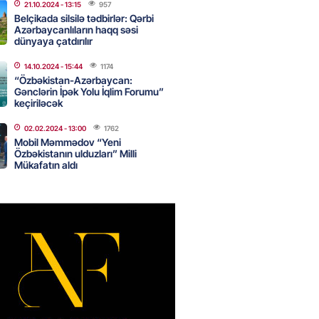
21.10.2024
- 13:15
957
Belçikada silsilə tədbirlər: Qərbi
Azərbaycanlıların haqq səsi
dünyaya çatdırılır
nın tərəzi məntəqələrindən
 -156 ya yaşıl, vətəndaşa qırmızı
14.10.2024
- 15:44
1174
“Özbəkistan-Azərbaycan:
Gənclərin İpək Yolu İqlim Forumu”
2026
- 18:00
188
keçiriləcək
02.02.2024
- 13:00
1762
Mobil Məmmədov “Yeni
idmətə görə rüşvət alan vəzifəli
Özbəkistanın ulduzları” Milli
rin məhkəməsi BAŞLAYIR
Mükafatın aldı
2026
- 17:45
191
 şənliyində yaralanan rus
 öldü – VİDEO
2026
- 17:30
304