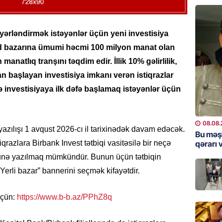
“Toy xər
sayanl
Deputa
əyərləndirmək istəyənlər üçün yeni investisiya
08.08.
nd bazarına ümumi həcmi 100 milyon manat olan
MANŞET
manatlıq tranşını təqdim edir. İllik 10% gəlirlilik,
“Prezid
n başlayan investisiya imkanı verən istiqrazlar
qazandı
ə investisiyaya ilk dəfə başlamaq istəyənlər üçün
Video
08.08.
08.08.
yazılışı 1 avqust 2026-cı il tarixinədək davam edəcək.
BANNER
Bu məş
qərarı v
stiqrazlara Birbank Invest tətbiqi vasitəsilə bir neçə
Məsud P
– VİDE
unə yazılmaq mümkündür. Bunun üçün tətbiqin
08.08.
Yerli bazar” bannerini seçmək kifayətdir.
MANŞET
üçün:
https://www.b-b.az/PPhZ8q
Nikol P
ZƏNG E