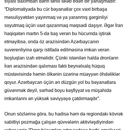
siyasi baxımdan dərin təhlil tələb edən bir yanaşmadır:
“Diplomatiyada bu cür bəyanatlar çox vaxt birbaşa
məsuliyyətdən yayınmaq və ya yaranmış gərginliyi
soyutmaq üçün vaxt qazanmaq məqsədi daşıyır. Əgər İran
həqiqətən martın 5-də baş verən bu hücumda iştirak
etməyibsə, onda öz ərazisindən Azərbaycanın
suverenliyinə qarşı istifadə edilməsinə imkan verən
boşluqları izah etməlidir. Çünki istənilən halda dronların
İran ərazisindən qalxması faktı beynəlxalq hüquq
müstəvisində həmin ölkənin üzərinə müəyyən öhdəliklər
qoyur. Azərbaycan üçün ən düzgün yol bu bəyanatlara
güvənmək deyil, sərhəd boyu kəşfiyyat və müşahidə
imkanlarını ən yüksək səviyyəyə çatdırmaqdır”.
Onun sözlərinə görə, bu hadisə həm də regiondakı kövrək
sabitliyi pozmağa çalışan qüvvələrin aktivləşdiyindən