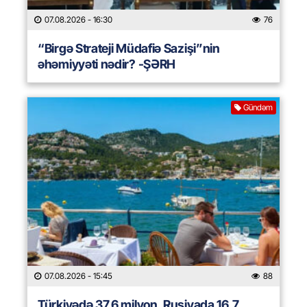
07.08.2026
- 16:30
76
“Birgə Strateji Müdafiə Sazişi”nin
əhəmiyyəti nədir? -ŞƏRH
Gündəm
07.08.2026
- 15:45
88
Türkiyədə 37,6 milyon, Rusiyada 16,7