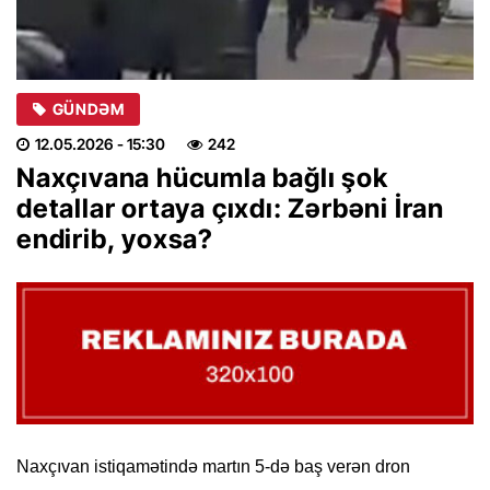
GÜNDƏM
12.05.2026
- 15:30
242
Naxçıvana hücumla bağlı şok
detallar ortaya çıxdı: Zərbəni İran
endirib, yoxsa?
Naxçıvan istiqamətində martın 5-də baş verən dron