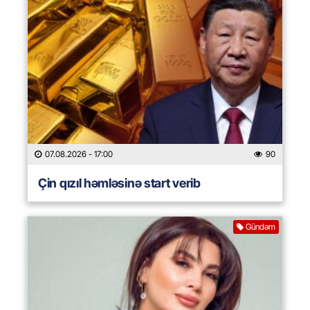
07.08.2026
- 17:00
90
Çin qızıl həmləsinə start verib
Gündəm