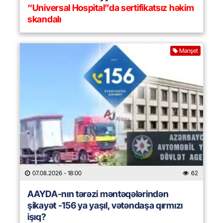
“Universal Hospital”da sertifikatsız həkim
skandalı
Manşet
07.08.2026
- 18:00
62
AAYDA-nın tərəzi məntəqələrindən
şikayət -156 ya yaşıl, vətəndaşa qırmızı
işıq?