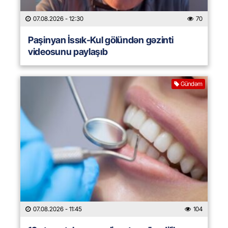
07.08.2026
- 12:30
70
Paşinyan İssık-Kul gölündən gəzinti
videosunu paylaşıb
Gündəm
07.08.2026
- 11:45
104