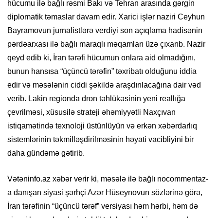
hücumu ilə bağlı rəsmi Bakı və Tehran arasında gərgin
diplomatik təmaslar davam edir. Xarici işlər naziri Ceyhun
Bayramovun jurnalistlərə verdiyi son açıqlama hadisənin
pərdəarxası ilə bağlı maraqlı məqamları üzə çıxarıb. Nazir
qeyd edib ki, İran tərəfi hücumun onlara aid olmadığını,
bunun hansısa “üçüncü tərəfin” təxribatı olduğunu iddia
edir və məsələnin ciddi şəkildə araşdırılacağına dair vəd
verib. Lakin regionda dron təhlükəsinin yeni reallığa
çevrilməsi, xüsusilə strateji əhəmiyyətli Naxçıvan
istiqamətində texnoloji üstünlüyün və erkən xəbərdarlıq
sistemlərinin təkmilləşdirilməsinin həyati vacibliyini bir
daha gündəmə gətirib.
Vətəninfo.az xəbər verir ki, məsələ ilə bağlı nocommentaz-
a danışan siyasi şərhçi Azər Hüseynovun sözlərinə görə,
İran tərəfinin “üçüncü tərəf” versiyası həm hərbi, həm də