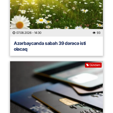
07.08.2026
- 14:30
93
Azərbaycanda sabah 39 dərəcə isti
olacaq
Gündəm