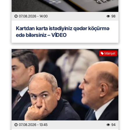
07.08.2026
- 14:00
98
Kartdan karta istədiyiniz qədər köçürmə
edə bilərsiniz – VİDEO
Manşet
07.08.2026
- 13:45
94