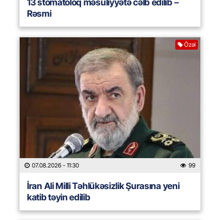
13 stomatoloq məsuliyyətə cəlb edilib –
Rəsmi
Özəl
07.08.2026
- 11:30
99
İran Ali Milli Təhlükəsizlik Şurasına yeni
katib təyin edilib