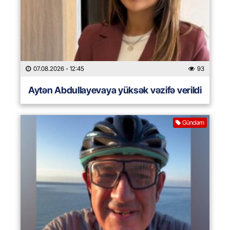
07.08.2026
- 12:45
93
Aytən Abdullayevaya yüksək vəzifə verildi
Gündəm