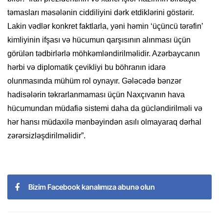
təmasları məsələnin ciddiliyini dərk etdiklərini göstərir.
Lakin vədlər konkret faktlarla, yəni həmin ‘üçüncü tərəfin’
kimliyinin ifşası və hücumun qarşısının alınması üçün
görülən tədbirlərlə möhkəmləndirilməlidir. Azərbaycanın
hərbi və diplomatik çevikliyi bu böhranın idarə
olunmasında mühüm rol oynayır. Gələcədə bənzər
hadisələrin təkrarlanmaması üçün Naxçıvanın hava
hücumundan müdafiə sistemi daha da gücləndirilməli və
hər hansı müdaxilə mənbəyindən asılı olmayaraq dərhal
zərərsizləşdirilməlidir”.
Bizim Facebook kanalımıza abunə olun