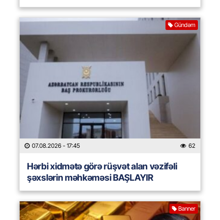
Gündəm
07.08.2026
- 17:45
62
Hərbi xidmətə görə rüşvət alan vəzifəli
şəxslərin məhkəməsi BAŞLAYIR
Banner