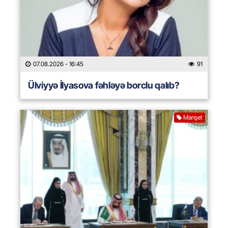
07.08.2026
- 16:45
91
Ülviyyə İlyasova fəhləyə borclu qalıb?
Manşet