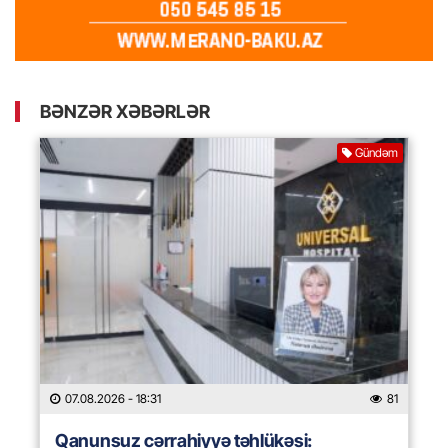
BƏNZƏR XƏBƏRLƏR
Gündəm
07.08.2026
- 18:31
81
Qanunsuz cərrahiyyə təhlükəsi: