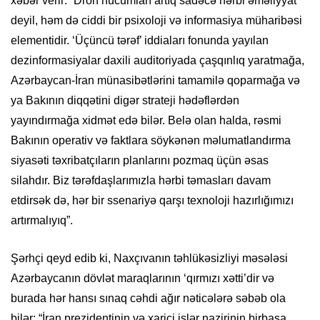
xəbər verir: “Dron hücumları artıq sadəcə hərbi əməliyyat
deyil, həm də ciddi bir psixoloji və informasiya müharibəsi
elementidir. ‘Üçüncü tərəf’ iddiaları fonunda yayılan
dezinformasiyalar daxili auditoriyada çaşqınlıq yaratmağa,
Azərbaycan-İran münasibətlərini tamamilə qoparmağa və
ya Bakının diqqətini digər strateji hədəflərdən
yayındırmağa xidmət edə bilər. Belə olan halda, rəsmi
Bakının operativ və faktlara söykənən məlumatlandırma
siyasəti təxribatçıların planlarını pozmaq üçün əsas
silahdır. Biz tərəfdaşlarımızla hərbi təmasları davam
etdirsək də, hər bir ssenariyə qarşı texnoloji hazırlığımızı
artırmalıyıq”.
Şərhçi qeyd edib ki, Naxçıvanın təhlükəsizliyi məsələsi
Azərbaycanın dövlət maraqlarının ‘qırmızı xətti’dir və
burada hər hansı sınaq cəhdi ağır nəticələrə səbəb ola
bilər: “İran prezidentinin və xarici işlər nazirinin birbaşa