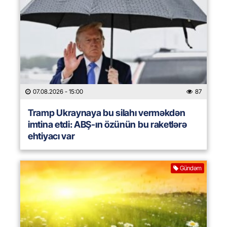
07.08.2026
- 15:00
87
Tramp Ukraynaya bu silahı verməkdən
imtina etdi: ABŞ-ın özünün bu raketlərə
ehtiyacı var
Gündəm