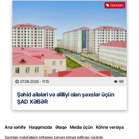
Gündəm
07.08.2026
- 11:15
99
Şəhid ailələri və əlilliyi olan şəxslər üçün
ŞAD XƏBƏR
Ana səhifə
Haqqımızda
Əlaqə
Media üçün
Köhnə versiya
Saytdakı materialların istifadəsi zamanı istinad edilməsi vacibdir.