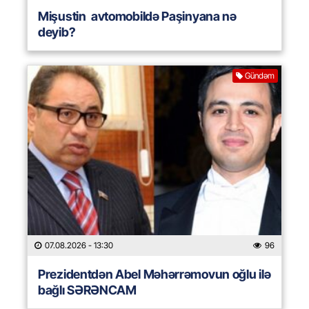
Mişustin avtomobildə Paşinyana nə
deyib?
Gündəm
07.08.2026
- 13:30
96
Prezidentdən Abel Məhərrəmovun oğlu ilə
bağlı SƏRƏNCAM