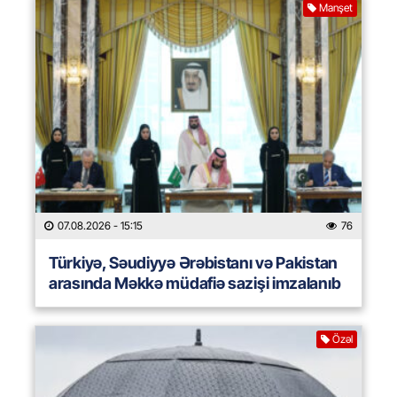
Manşet
07.08.2026
- 15:15
76
Türkiyə, Səudiyyə Ərəbistanı və Pakistan
arasında Məkkə müdafiə sazişi imzalanıb
Özəl