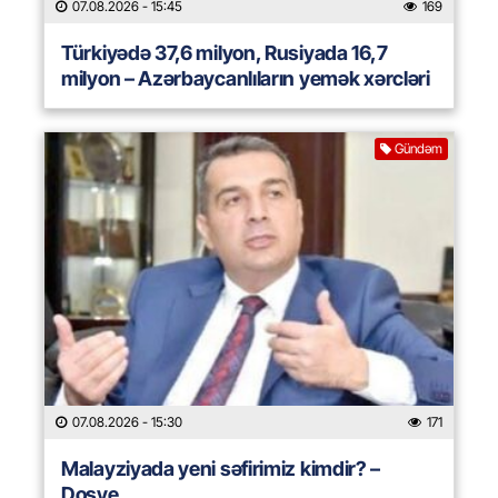
07.08.2026
- 15:45
169
Türkiyədə 37,6 milyon, Rusiyada 16,7
milyon – Azərbaycanlıların yemək xərcləri
Gündəm
07.08.2026
- 15:30
171
Malayziyada yeni səfirimiz kimdir? –
Dosye