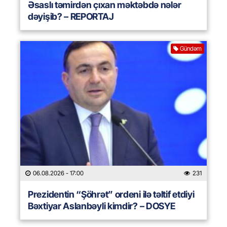
Əsaslı təmirdən çıxan məktəbdə nələr
dəyişib? – REPORTAJ
Gündəm
06.08.2026
- 17:00
231
Prezidentin “Şöhrət” ordeni ilə təltif etdiyi
Bəxtiyar Aslanbəyli kimdir? – DOSYE