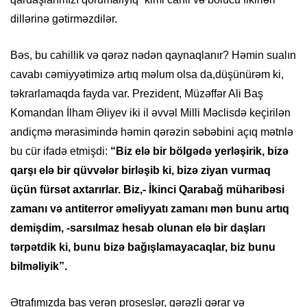
dillərinə gətirməzdilər.
Bəs, bu cahillik və qərəz nədən qaynaqlanır? Həmin sualın
cavabı cəmiyyətimizə artıq məlum olsa da,düşünürəm ki,
təkrarlamaqda fayda var. Prezident, Müzəffər Ali Baş
Komandan İlham Əliyev iki il əvvəl Milli Məclisdə keçirilən
andiçmə mərasimində həmin qərəzin səbəbini açıq mətnlə
bu cür ifadə etmişdi:
“Biz elə bir bölgədə yerləşirik, bizə
qarşı elə bir qüvvələr birləşib ki, bizə ziyan vurmaq
üçün fürsət axtarırlar. Biz,- İkinci Qarabağ müharibəsi
zamanı və antiterror əməliyyatı zamanı mən bunu artıq
demişdim, -sarsılmaz hesab olunan elə bir daşları
tərpətdik ki, bunu bizə bağışlamayacaqlar, biz bunu
bilməliyik”.
Ətrafımızda baş verən proseslər, qərəzli qərar və