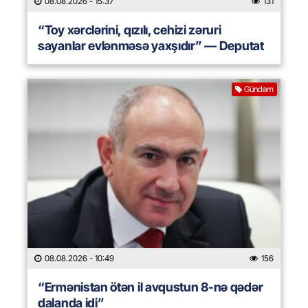
08.08.2026
- 15:37
131
“Toy xərclərini, qızılı, cehizi zəruri
sayanlar evlənməsə yaxşıdır” — Deputat
Gündəm
08.08.2026
- 10:49
156
“Ermənistan ötən il avqustun 8-nə qədər
dalanda idi”