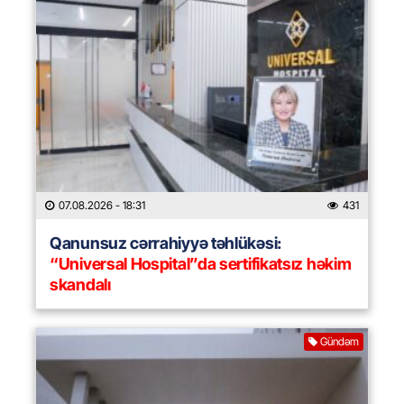
07.08.2026
- 18:31
431
Qanunsuz cərrahiyyə təhlükəsi:
“Universal Hospital”da sertifikatsız həkim
skandalı
Gündəm