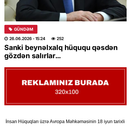
GÜNDƏM
26.06.2026
- 15:24
252
Sanki beynəlxalq hüququ qəsdən
gözdən salırlar…
İnsan Hüquqları üzrə Avropa Məhkəməsinin 18 iyun tarixli