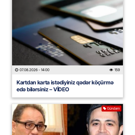
07.08.2026
- 14:00
159
Kartdan karta istədiyiniz qədər köçürmə
edə bilərsiniz – VİDEO
Gündəm