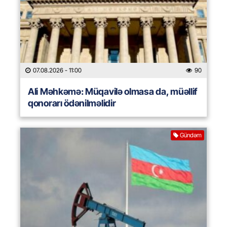
07.08.2026
- 11:00
90
Ali Məhkəmə: Müqavilə olmasa da, müəllif
qonorarı ödənilməlidir
Gündəm