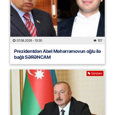
07.08.2026
- 13:30
107
Prezidentdən Abel Məhərrəmovun oğlu ilə
bağlı SƏRƏNCAM
Gündəm