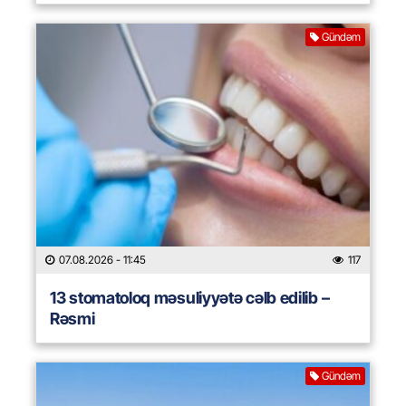
Gündəm
07.08.2026
- 11:45
117
13 stomatoloq məsuliyyətə cəlb edilib –
Rəsmi
Gündəm