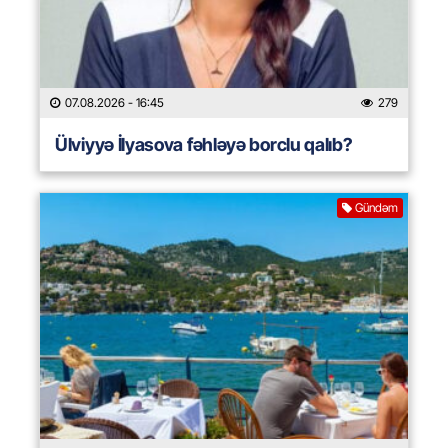
07.08.2026
- 16:45
279
Ülviyyə İlyasova fəhləyə borclu qalıb?
Gündəm