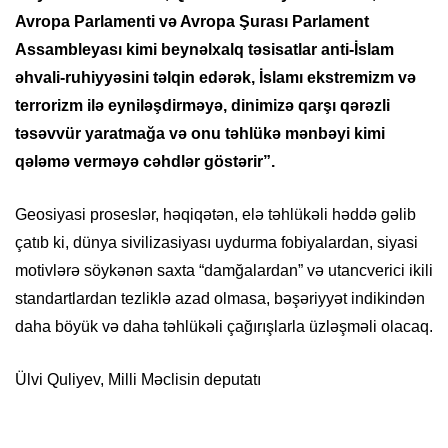
Avropa Parlamenti və Avropa Şurası Parlament
Assambleyası kimi beynəlxalq təsisatlar anti-İslam
əhvali-ruhiyyəsini təlqin edərək, İslamı ekstremizm və
terrorizm ilə eyniləşdirməyə, dinimizə qarşı qərəzli
təsəvvür yaratmağa və onu təhlükə mənbəyi kimi
qələmə verməyə cəhdlər göstərir”.
Geosiyasi proseslər, həqiqətən, elə təhlükəli həddə gəlib
çatıb ki, dünya sivilizasiyası uydurma fobiyalardan, siyasi
motivlərə söykənən saxta “damğalardan” və utancverici ikili
standartlardan tezliklə azad olmasa, bəşəriyyət indikindən
daha böyük və daha təhlükəli çağırışlarla üzləşməli olacaq.
Ülvi Quliyev, Milli Məclisin deputatı