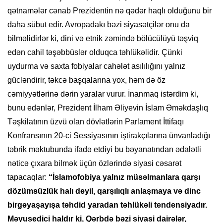
qətnamələr cənab Prezidentin nə qədər haqlı olduğunu bir
daha sübut edir. Avropadakı bəzi siyasətçilər onu da
bilməlidirlər ki, dini və etnik zəmində bölücülüyü təşviq
edən cahil təşəbbüslər olduqca təhlükəlidir. Çünki
uydurma və saxta fobiyalar cahələt asılılığını yalnız
gücləndirir, təkcə başqalarına yox, həm də öz
cəmiyyətlərinə dərin yaralar vurur. İnanmaq istərdim ki,
bunu edənlər, Prezident İlham Əliyevin İslam Əməkdaşlıq
Təşkilatının üzvü olan dövlətlərin Parlament İttifaqı
Konfransının 20-ci Sessiyasının iştirakçılarına ünvanladığı
təbrik məktubunda ifadə etdiyi bu bəyanatından ədalətli
nəticə çıxara bilmək üçün özlərində siyasi cəsarət
tapacaqlar:
“İslamofobiya yalnız müsəlmanlara qarşı
dözümsüzlük halı deyil, qarşılıqlı anlaşmaya və dinc
birgəyaşayışa təhdid yaradan təhlükəli tendensiyadır.
Məyusedici haldır ki, Qərbdə bəzi siyasi dairələr,