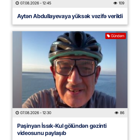
07.08.2026
- 12:45
109
Aytən Abdullayevaya yüksək vəzifə verildi
Gündəm
07.08.2026
- 12:30
86
Paşinyan İssık-Kul gölündən gəzinti
videosunu paylaşıb