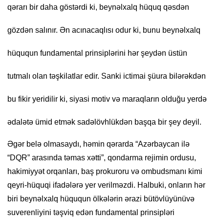
qərarı bir daha göstərdi ki, beynəlxalq hüquq qəsdən
gözdən salınır. Ən acınacaqlısı odur ki, bunu beynəlxalq
hüququn fundamental prinsiplərini hər şeydən üstün
tutmalı olan təşkilatlar edir. Sanki ictimai şüura bilərəkdən
bu fikir yeridilir ki, siyasi motiv və maraqların olduğu yerdə
ədalətə ümid etmək sadəlövhlükdən başqa bir şey deyil.
Əgər belə olmasaydı, həmin qərarda “Azərbaycan ilə
“DQR” arasında təmas xətti”, qondarma rejimin ordusu,
hakimiyyət orqanları, baş prokuroru və ombudsmanı kimi
qeyri-hüquqi ifadələrə yer verilməzdi. Halbuki, onların hər
biri beynəlxalq hüququn ölkələrin ərazi bütövlüyünüvə
suverenliyini təşviq edən fundamental prinsipləri