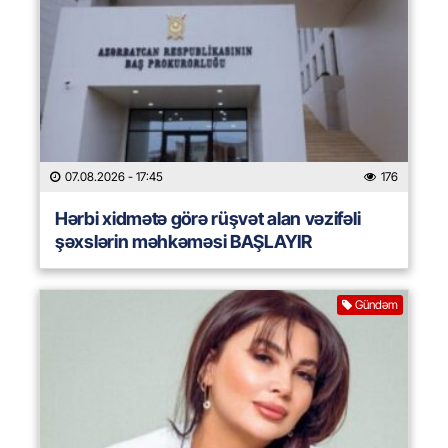
07.08.2026
- 17:45
176
Hərbi xidmətə görə rüşvət alan vəzifəli
şəxslərin məhkəməsi BAŞLAYIR
Gündəm