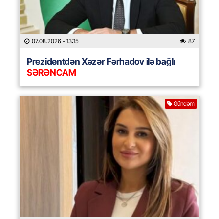
07.08.2026
- 13:15
87
Prezidentdən Xəzər Fərhadov ilə bağlı
SƏRƏNCAM
Gündəm