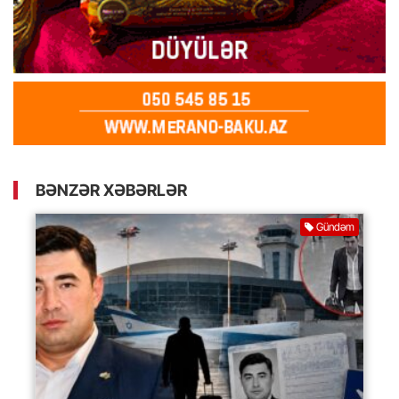
BƏNZƏR XƏBƏRLƏR
Gündəm