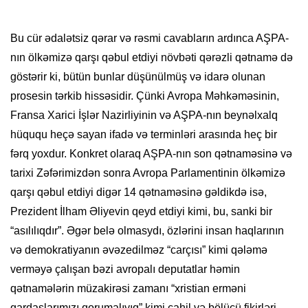
Bu cür ədalətsiz qərar və rəsmi cavabların ardınca AŞPA-
nın ölkəmizə qarşı qəbul etdiyi növbəti qərəzli qətnamə də
göstərir ki, bütün bunlar düşünülmüş və idarə olunan
prosesin tərkib hissəsidir. Çünki Avropa Məhkəməsinin,
Fransa Xarici İşlər Nazirliyinin və AŞPA-nın beynəlxalq
hüququ heçə sayan ifadə və terminləri arasında heç bir
fərq yoxdur. Konkret olaraq AŞPA-nın son qətnaməsinə və
tarixi Zəfərimizdən sonra Avropa Parlamentinin ölkəmizə
qarşı qəbul etdiyi digər 14 qətnaməsinə gəldikdə isə,
Prezident İlham Əliyevin qeyd etdiyi kimi, bu, sanki bir
“asılılıqdır”. Əgər belə olmasydı, özlərini insan haqlarının
və demokratiyanın əvəzedilməz “carçısı” kimi qələmə
verməyə çalışan bəzi avropalı deputatlar həmin
qətnamələrin müzakirəsi zamanı “xristian erməni
qardaşlarımızı qorumalıyıq” kimi cahil və bölücü fikirləri