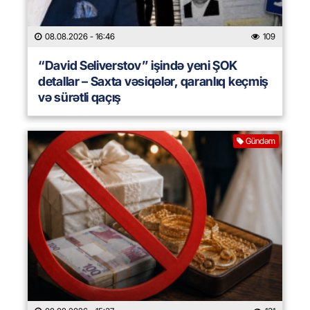
08.08.2026
- 16:46
109
“David Seliverstov” işində yeni ŞOK
detallar – Saxta vəsiqələr, qaranlıq keçmiş
və sürətli qaçış
Gündəm