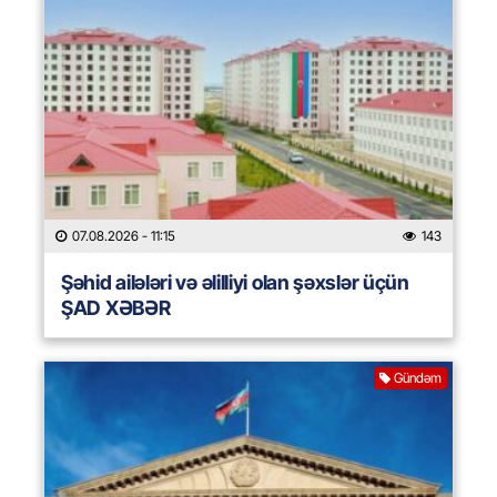
07.08.2026
- 11:15
143
Şəhid ailələri və əlilliyi olan şəxslər üçün
ŞAD XƏBƏR
Gündəm