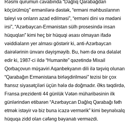
Rəsmi qurumun cavabında “Dağlıq Qarabağdan
köçürülmüş” ermənilərə dəstək, “erməni məhbuslarının
taleyi və onların azad edilməsi”, “erməni dini və mədəni
irsi”, “Azərbaycan-Ermənistan sülh prosesində insan
hüquqları” kimi heç bir hüquqi əsası olmayan ifadə
vəiddiaların yer alması göstərir ki, anti-Azərbaycan
dairələrinin ünvanı dəyişməyib. Bu, həm də ona dəlalət
edir ki, 1987-ci ildə “Humanite” qəzetində Mixail
Qorbaçovun müşaviri Aqanbekyanın dili ilə təşviq olunan
“Qarabağın Ermənistana birləşdirilməsi” tezisi bir çox
fransız siyasətçiləri üçün hələ də doğmadır. Əks təqdirdə,
Fransa prezidenti 44 günlük Vətən müharibəsinin ilk
günlərindən etibarən “Azərbaycan Dağlıq Qarabağı fəth
etmək istəyir və biz buna icazə vermərik” kimi beynəlxalq
hüquqa zidd olan cəfəng bəyanatı verməzdi.