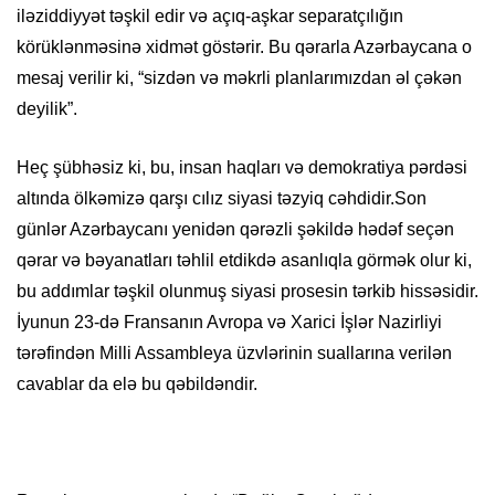
iləziddiyyət təşkil edir və açıq-aşkar separatçılığın
körüklənməsinə xidmət göstərir. Bu qərarla Azərbaycana o
mesaj verilir ki, “sizdən və məkrli planlarımızdan əl çəkən
deyilik”.
Heç şübhəsiz ki, bu, insan haqları və demokratiya pərdəsi
altında ölkəmizə qarşı cılız siyasi təzyiq cəhdidir.Son
günlər Azərbaycanı yenidən qərəzli şəkildə hədəf seçən
qərar və bəyanatları təhlil etdikdə asanlıqla görmək olur ki,
bu addımlar təşkil olunmuş siyasi prosesin tərkib hissəsidir.
İyunun 23-də Fransanın Avropa və Xarici İşlər Nazirliyi
tərəfindən Milli Assambleya üzvlərinin suallarına verilən
cavablar da elə bu qəbildəndir.